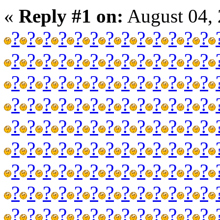
«
Reply #1 on:
August 04, 
?
?
?
?
?
?
?
?
?
?
?
?
?
?
?
?
?
?
?
?
?
?
?
?
?
?
?
?
?
?
?
?
?
?
?
?
?
?
?
?
?
?
?
?
?
?
?
?
?
?
?
?
?
?
?
?
?
?
?
?
?
?
?
?
?
?
?
?
?
?
?
?
?
?
?
?
?
?
?
?
?
?
?
?
?
?
?
?
?
?
?
?
?
?
?
?
?
?
?
?
?
?
?
?
?
?
?
?
?
?
?
?
?
?
?
?
?