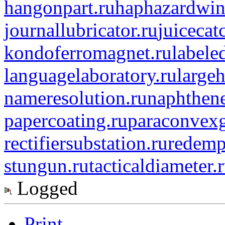
hangonpart.ru
haphazardwin
journallubricator.ru
juicecat
kondoferromagnet.ru
labele
languagelaboratory.ru
largeh
nameresolution.ru
naphthene
papercoating.ru
paraconvexg
rectifiersubstation.ru
redemp
stungun.ru
tacticaldiameter.
Logged
Print