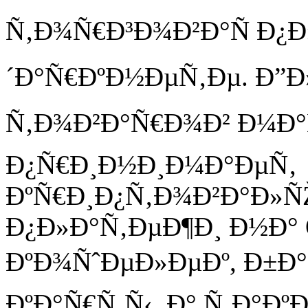
Ñ‚Ð¾Ñ€Ð³Ð¾Ð²Ð°Ñ Ð¿
´Ð°Ñ€ÐºÐ½ÐµÑ‚Ðµ. Ð”Ð
Ñ‚Ð¾Ð²Ð°Ñ€Ð¾Ð² Ð¼Ð°
Ð¿Ñ€Ð¸Ð½Ð¸Ð¼Ð°ÐµÑ‚
ÐºÑ€Ð¸Ð¿Ñ‚Ð¾Ð²Ð°Ð»Ñ
Ð¿Ð»Ð°Ñ‚ÐµÐ¶Ð¸ Ð½Ð° 
ÐºÐ¾ÑˆÐµÐ»ÐµÐº, Ð±Ð°
ÐºÐ°Ñ€Ñ‚Ñ‹, Ð° Ñ‚Ð°Ðº