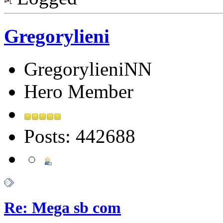
Gregorylieni
GregorylieniNN
Hero Member
Posts: 442688
Re: Mega sb com