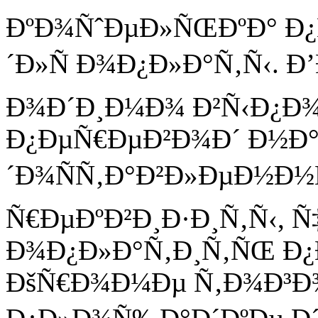
ÐºÐ¾ÑˆÐµÐ»ÑŒÐºÐ° Ð¿
´Ð»Ñ Ð¾Ð¿Ð»Ð°Ñ‚Ñ‹.
Ð¾Ð´Ð¸Ð¼Ð¾ Ð²Ñ‹Ð¿Ð
Ð¿ÐµÑ€ÐµÐ²Ð¾Ð´ Ð½Ð°
´Ð¾ÑÑ‚Ð°Ð²Ð»ÐµÐ½Ð½
Ñ€ÐµÐºÐ²Ð¸Ð·Ð¸Ñ‚Ñ‹, 
Ð¾Ð¿Ð»Ð°Ñ‚Ð¸Ñ‚ÑŒ Ð¿
ÐšÑ€Ð¾Ð¼Ðµ Ñ‚Ð¾Ð³Ð