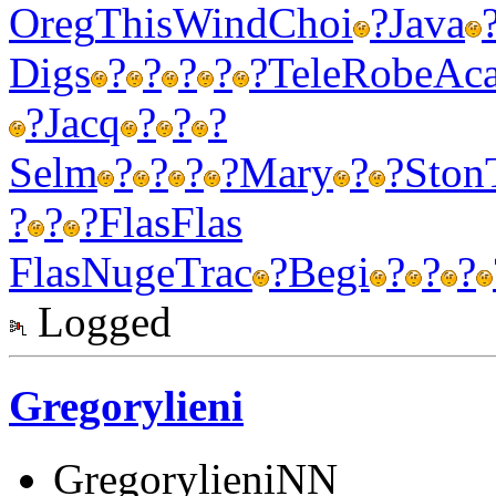
Oreg
This
Wind
Choi
?
Java
Digs
?
?
?
?
?
Tele
Robe
Ac
?
Jacq
?
?
?
Selm
?
?
?
?
Mary
?
?
Ston
?
?
?
Flas
Flas
Flas
Nuge
Trac
?
Begi
?
?
?
Logged
Gregorylieni
GregorylieniNN