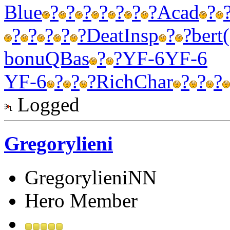
Blue
?
?
?
?
?
?
?
Acad
?
?
?
?
?
?
Deat
Insp
?
?
bert
bonu
QBas
?
?
YF-6
YF-6
YF-6
?
?
?
Rich
Char
?
?
?
Logged
Gregorylieni
GregorylieniNN
Hero Member