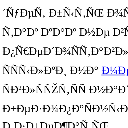
´ÑƒÐµÑ‚ Ð±Ñ‹Ñ‚ÑŒ Ð¾
Ñ‚Ð°Ðº ÐºÐ°Ðº Ð½Ðµ Ð²Ñ
Ð¿Ñ€ÐµÐ´Ð¾ÑÑ‚Ð°Ð²Ð
ÑÑÑ‹Ð»ÐºÐ¸ Ð½Ð°
Ð¼Ðµ
ÑÐ²Ð»ÑÑŽÑ‚ÑÑ Ð½Ð°
Ð±ÐµÐ·Ð¾Ð¿Ð°ÑÐ½Ñ‹Ð
Ð¸Ð·Ð±ÐµÐ¶Ð°Ñ‚ÑŒ