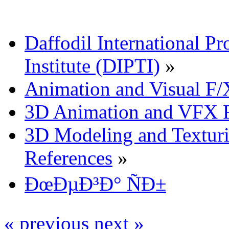
Daffodil International Pr
Institute (DIPTI)
»
Animation and Visual F/
3D Animation and VFX R
3D Modeling and Texturi
References
»
ÐœÐµÐ³Ð° ÑÐ±
« previous
next »