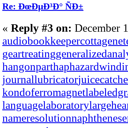
Re: ÐœÐµÐ³Ð° ÑÐ±
«
Reply #3 on:
December 1
audiobookkeeper
cottagenet
geartreating
generalizedanal
hangonpart
haphazardwindi
journallubricator
juicecatche
kondoferromagnet
labeledg
languagelaboratory
largehea
nameresolution
naphthenese