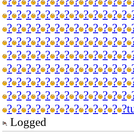
?
?
?
?
?
?
?
?
?
?
?
?
?
?
?
?
?
?
?
?
?
?
?
?
?
?
?
?
?
?
?
?
?
?
?
?
?
?
?
?
?
?
?
?
?
?
?
?
?
?
?
?
?
?
?
?
?
?
?
?
?
?
?
?
?
?
?
?
?
?
?
?
?
?
?
?
?
?
?
?
?
?
?
?
?
?
?
?
?
?
?
?
?
?
?
?
?
?
?
?
?
?
?
?
?
?
?
?
?
?
?
?
?
?
?
?
?
t
Logged