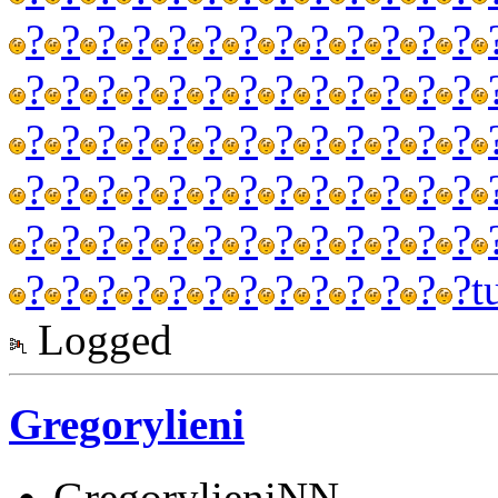
?
?
?
?
?
?
?
?
?
?
?
?
?
?
?
?
?
?
?
?
?
?
?
?
?
?
?
?
?
?
?
?
?
?
?
?
?
?
?
?
?
?
?
?
?
?
?
?
?
?
?
?
?
?
?
?
?
?
?
?
?
?
?
?
?
?
?
?
?
?
?
?
?
?
?
?
?
?
t
Logged
Gregorylieni
GregorylieniNN