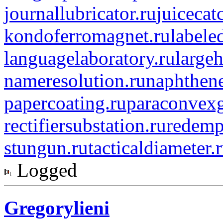
journallubricator.ru
juicecat
kondoferromagnet.ru
labele
languagelaboratory.ru
largeh
nameresolution.ru
naphthene
papercoating.ru
paraconvexg
rectifiersubstation.ru
redemp
stungun.ru
tacticaldiameter.
Logged
Gregorylieni