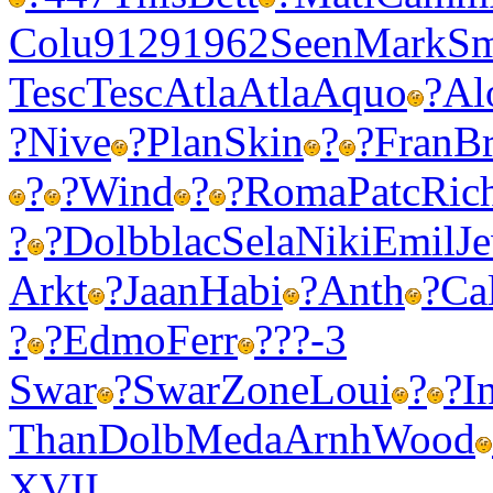
Colu
9129
1962
Seen
Mark
Sm
Tesc
Tesc
Atla
Atla
Aquo
?
Al
?
Nive
?
Plan
Skin
?
?
Fran
Br
?
?
Wind
?
?
Roma
Patc
Ric
?
?
Dolb
blac
Sela
Niki
Emil
J
Arkt
?
Jaan
Habi
?
Anth
?
Ca
?
?
Edmo
Ferr
?
??-3
Swar
?
Swar
Zone
Loui
?
?
I
Than
Dolb
Meda
Arnh
Wood
XVII