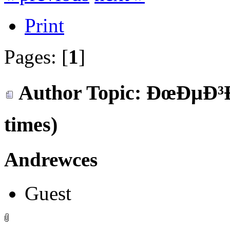
Print
Pages: [
1
]
Author
Topic: ÐœÐµÐ³Ð
times)
Andrewces
Guest