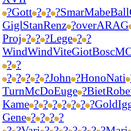
?
Gott
?
?
?
Smar
Mabe
Ball
Gigl
Stan
Renz
?
over
ARAG
Proj
?
?
?
Lege
?
?
Wind
Wind
Vite
Giot
Bosc
M
?
?
?
?
?
?
?
John
?
Hono
Nati
Turn
McDo
Euge
?
Biet
Robe
Kame
?
?
?
?
?
?
?
Gold
Ig
Gene
?
?
?
?
?
?
Vari
?
?
?
?
?
?
?
Mari