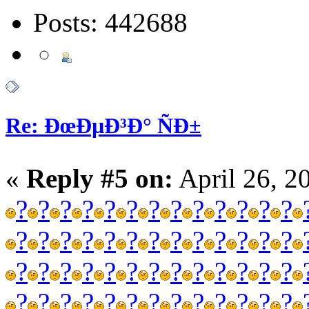
Posts: 442688
Re: ÐœÐµÐ³Ð° ÑÐ±
«
Reply #5 on:
April 26, 2
?
?
?
?
?
?
?
?
?
?
?
?
?
?
?
?
?
?
?
?
?
?
?
?
?
?
?
?
?
?
?
?
?
?
?
?
?
?
?
?
?
?
?
?
?
?
?
?
?
?
?
?