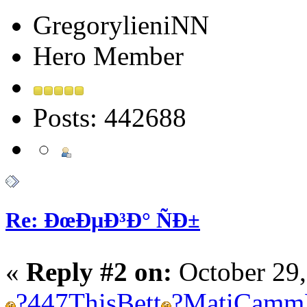
GregorylieniNN
Hero Member
Posts: 442688
Re: ÐœÐµÐ³Ð° ÑÐ±
«
Reply #2 on:
October 29,
?
447
This
Bett
?
Mati
Camm