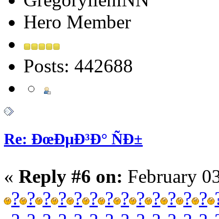
Hero Member
Posts: 442688
Re: ÐœÐµÐ³Ð° ÑÐ±
«
Reply #6 on:
February 03
?
?
?
?
?
?
?
?
?
?
?
?
?