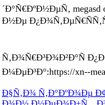
´Ð°Ñ€ÐºÐ½ÐµÑ‚ megasd 
Ð½Ðµ Ð¿Ð¾Ñ‚ÐµÑ€ÑÑ‚
Ñ‚Ð¾Ñ€Ð³Ð¾Ð²Ð°Ñ Ð¿
Ð¼ÐµÐ³Ð°:https://xn--mea
Ð§Ñ‚Ð¾ Ñ‚Ð°ÐºÐ¾Ðµ Ð
Ð¾Ð½ Ð½ÐµÐ¾Ð±Ñ…Ð