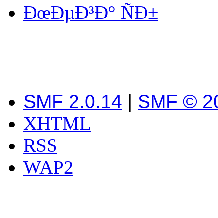
ÐœÐµÐ³Ð° ÑÐ±
SMF 2.0.14
|
SMF © 2
XHTML
RSS
WAP2