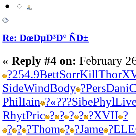
Re: ÐœÐµÐ³Ð° ÑÐ±
«
Reply #4 on:
February 26
?
254.9
Bett
Sorr
Kill
Thor
XV
Side
Wind
Body
?
Pers
Dani
C
Phil
Iain
?
«???
Sibe
Phyl
Liv
Rhyt
Pric
?
?
?
?
?
XVII
?
?
?
?
Thom
?
?
Jame
?
ELE