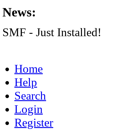
News:
SMF - Just Installed!
Home
Help
Search
Login
Register