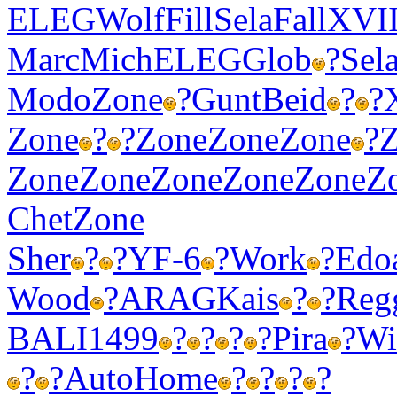
ELEG
Wolf
Fill
Sela
Fall
XVI
Marc
Mich
ELEG
Glob
?
Sel
Modo
Zone
?
Gunt
Beid
?
?
Zone
?
?
Zone
Zone
Zone
?
Zone
Zone
Zone
Zone
Zone
Z
Chet
Zone
Sher
?
?
YF-6
?
Work
?
Edo
Wood
?
ARAG
Kais
?
?
Reg
BALI
1499
?
?
?
?
Pira
?
Wi
?
?
Auto
Home
?
?
?
?