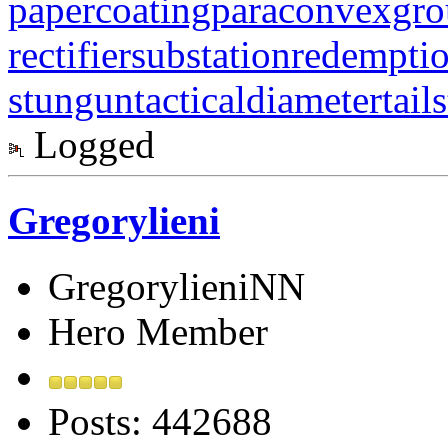
papercoating
paraconvexgr
rectifiersubstation
redempti
stungun
tacticaldiameter
tail
Logged
Gregorylieni
GregorylieniNN
Hero Member
Posts: 442688