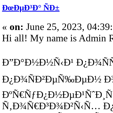
ÐœÐµÐ³Ð° ÑÐ±
«
on:
June 25, 2023, 04:39
Hi all! My name is Admin 
Ð”Ð°Ð½Ð½Ñ‹Ð¹ Ð¿Ð¾Ñ
Ð¿Ð¾ÑÐ²ÐµÑ‰ÐµÐ½ Ð
ÐºÑ€ÑƒÐ¿Ð½ÐµÐ¹ÑˆÐ¸
Ñ‚Ð¾Ñ€Ð³Ð¾Ð²Ñ‹Ñ… Ð