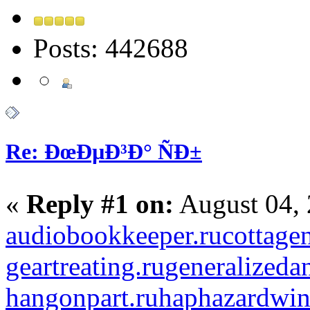
Posts: 442688
Re: ÐœÐµÐ³Ð° ÑÐ±
«
Reply #1 on:
August 04, 
audiobookkeeper.ru
cottagen
geartreating.ru
generalizedan
hangonpart.ru
haphazardwin