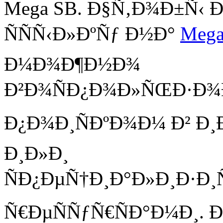
Mega SB. Ð§Ñ‚Ð¾Ð±Ñ‹ 
ÑÑÑ‹Ð»ÐºÑƒ Ð½Ð°
Mega
Ð¼Ð¾Ð¶Ð½Ð¾
Ð²Ð¾ÑÐ¿Ð¾Ð»ÑŒÐ·Ð¾Ð
Ð¿Ð¾Ð¸ÑÐºÐ¾Ð¼ Ð² Ð
Ð¸Ð»Ð¸
ÑÐ¿ÐµÑ†Ð¸Ð°Ð»Ð¸Ð·Ð
Ñ€ÐµÑÑƒÑ€ÑÐ°Ð¼Ð¸. 