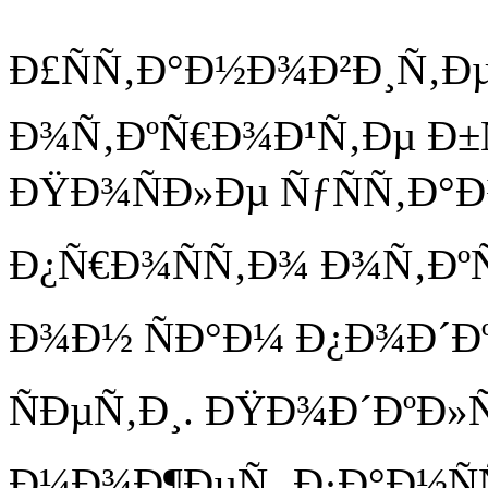
Ð£ÑÑ‚Ð°Ð½Ð¾Ð²Ð¸Ñ‚Ðµ
Ð¾Ñ‚ÐºÑ€Ð¾Ð¹Ñ‚Ðµ Ð±
ÐŸÐ¾ÑÐ»Ðµ ÑƒÑÑ‚Ð°
Ð¿Ñ€Ð¾ÑÑ‚Ð¾ Ð¾Ñ‚ÐºÑ
Ð¾Ð½ ÑÐ°Ð¼ Ð¿Ð¾Ð´Ðº
ÑÐµÑ‚Ð¸. ÐŸÐ¾Ð´ÐºÐ
Ð¼Ð¾Ð¶ÐµÑ‚ Ð·Ð°Ð½Ñ