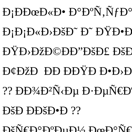
Ð¡ÐÐœÐ«Ð• Ð°ÐºÑ‚Ñƒ
Ð¡Ð¡Ð«Ð›ÐšÐ˜ Ð˜ ÐŸÐ•Ð 
ÐŸÐ›ÐžÐ©ÐÐ”ÐšÐ£ ÐšÐ
Ð¢ÐžÐ ÐÐ ÐÐŸÐ Ð•Ð›Ð
?? ÐÐ¾Ð²Ñ‹Ðµ Ð·ÐµÑ€Ð
ÐšÐ ÐÐšÐ•Ð ??
ÐšÑ€Ð°ÐºÐµÐ½ ÐœÐ°Ñ€