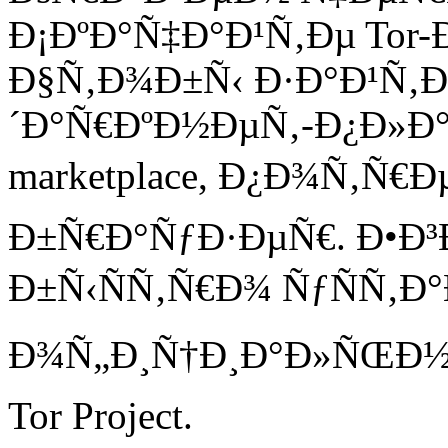
Ð¡ÐºÐ°Ñ‡Ð°Ð¹Ñ‚Ðµ Tor
Ð§Ñ‚Ð¾Ð±Ñ‹ Ð·Ð°Ð¹Ñ‚Ð
´Ð°Ñ€ÐºÐ½ÐµÑ‚-Ð¿Ð»Ð
marketplace, Ð¿Ð¾Ñ‚Ñ€Ð
Ð±Ñ€Ð°ÑƒÐ·ÐµÑ€. Ð•
Ð±Ñ‹ÑÑ‚Ñ€Ð¾ ÑƒÑÑ‚Ð
Ð¾Ñ„Ð¸Ñ†Ð¸Ð°Ð»ÑŒÐ½Ð
Tor Project.