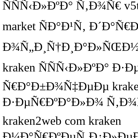
ÑÑÑ‹Ð»ÐºÐ° Ñ‚Ð¾Ñ€ v5to
market ÑÐ°Ð¹Ñ‚ Ð´Ð°Ñ
Ð¾Ñ„Ð¸Ñ†Ð¸Ð°Ð»ÑŒÐ½Ñ‹
kraken ÑÑÑ‹Ð»ÐºÐ° Ð
Ñ€Ð°Ð±Ð¾Ñ‡ÐµÐµ kraken
Ð·ÐµÑ€ÐºÐ°Ð»Ð¾ Ñ‚Ð¾Ñ
kraken2web com kraken
Ð¼Ð°Ñ€ÐºÐµÑ‚Ð¿Ð»ÐµÐ