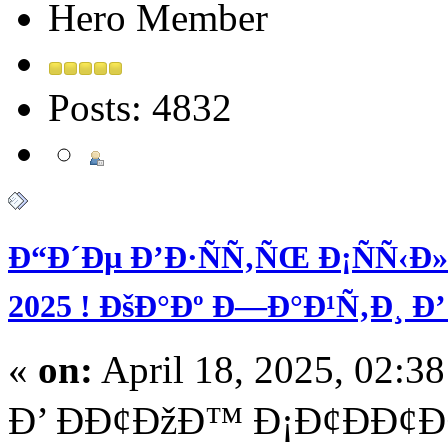
Hero Member
Posts: 4832
Ð“Ð´Ðµ Ð’Ð·ÑÑ‚ÑŒ Ð¡ÑÑ‹Ð»
2025 ! ÐšÐ°Ðº Ð—Ð°Ð¹Ñ‚Ð¸ 
«
on:
April 18, 2025, 02:3
Ð’ Ð­Ð¢ÐžÐ™ Ð¡Ð¢ÐÐ¢Ð