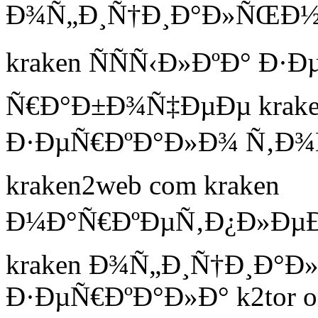
Ð¾Ñ„Ð¸Ñ†Ð¸Ð°Ð»ÑŒÐ½Ñ‹
kraken ÑÑÑ‹Ð»ÐºÐ° Ð
Ñ€Ð°Ð±Ð¾Ñ‡ÐµÐµ kraken
Ð·ÐµÑ€ÐºÐ°Ð»Ð¾ Ñ‚Ð¾Ñ
kraken2web com kraken
Ð¼Ð°Ñ€ÐºÐµÑ‚Ð¿Ð»ÐµÐ
kraken Ð¾Ñ„Ð¸Ñ†Ð¸Ð°
Ð·ÐµÑ€ÐºÐ°Ð»Ð° k2tor onl