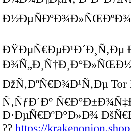
Ð½ÐµÑÐºÐ¾Ð»ÑŒÐºÐ¾
ÐŸÐµÑ€ÐµÐ¹Ð´Ð¸Ñ‚Ðµ 
Ð¾Ñ„Ð¸Ñ†Ð¸Ð°Ð»ÑŒÐ½Ð
ÐžÑ‚ÐºÑ€Ð¾Ð¹Ñ‚Ðµ Tor 
Ñ‚ÑƒÐ´Ð° Ñ€Ð°Ð±Ð¾Ñ‡
Ð·ÐµÑ€ÐºÐ°Ð»Ð¾ ÐšÑ€
??
https://krakenonion.shop