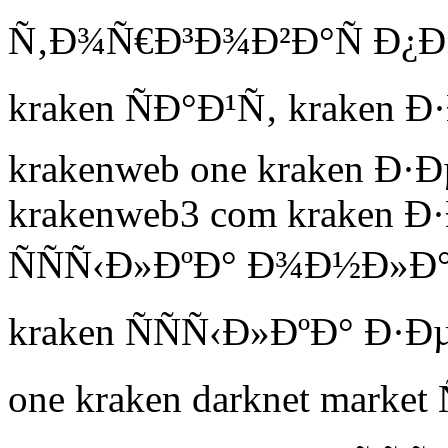
Ñ‚Ð¾Ñ€Ð³Ð¾Ð²Ð°Ñ Ð¿Ð
kraken ÑÐ°Ð¹Ñ‚ kraken
krakenweb one kraken Ð
krakenweb3 com kraken
ÑÑÑ‹Ð»ÐºÐ° Ð¾Ð½Ð»Ð°
kraken ÑÑÑ‹Ð»ÐºÐ° Ð·
one kraken darknet marke