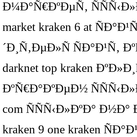
Ð¼Ð°Ñ€ÐºÐµÑ‚ ÑÑÑ‹Ð
market kraken 6 at ÑÐ
´Ð¸Ñ‚ÐµÐ»Ñ ÑÐ°Ð¹Ñ‚ Ð
darknet top kraken ÐºÐ»Ð
ÐºÑ€Ð°ÐºÐµÐ½ ÑÑÑ‹Ð»Ð
com ÑÑÑ‹Ð»ÐºÐ° Ð½Ð
kraken 9 one kraken ÑÐ°Ð