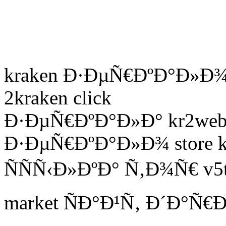
kraken Ð·ÐµÑ€ÐºÐ°Ð»
2kraken click
Ð·ÐµÑ€ÐºÐ°Ð»Ð° kr2web 
Ð·ÐµÑ€ÐºÐ°Ð»Ð¾ store kr
ÑÑÑ‹Ð»ÐºÐ° Ñ‚Ð¾Ñ€ v5to
market ÑÐ°Ð¹Ñ‚ Ð´Ð°Ñ