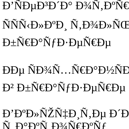
Ð’ÑÐµÐ³Ð´Ð° Ð¾Ñ‚ÐºÑ
ÑÑÑ‹Ð»ÐºÐ¸ Ñ‚Ð¾Ð»ÑŒ
Ð±Ñ€Ð°ÑƒÐ·ÐµÑ€Ðµ
ÐÐµ ÑÐ¾Ñ…Ñ€Ð°Ð½Ñ
Ð² Ð±Ñ€Ð°ÑƒÐ·ÐµÑ€Ðµ
Ð’ÐºÐ»ÑŽÑ‡Ð¸Ñ‚Ðµ Ð´
Ñ„Ð°ÐºÑ‚Ð¾Ñ€ÐºÑƒ