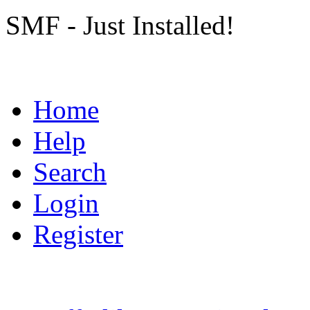
SMF - Just Installed!
Home
Help
Search
Login
Register