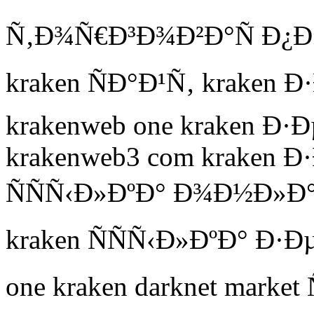
Ñ‚Ð¾Ñ€Ð³Ð¾Ð²Ð°Ñ Ð¿Ð
kraken ÑÐ°Ð¹Ñ‚ kraken
krakenweb one kraken Ð
krakenweb3 com kraken
ÑÑÑ‹Ð»ÐºÐ° Ð¾Ð½Ð»Ð°
kraken ÑÑÑ‹Ð»ÐºÐ° Ð·
one kraken darknet marke