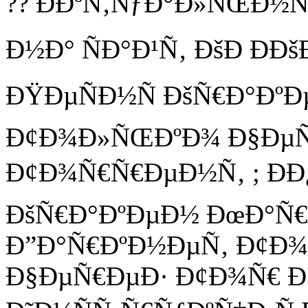
?? ÐÐºÑ‚ÑƒÐ°Ð»ÑŒÐ½Ñ
Ð½Ð° ÑÐ°Ð¹Ñ‚ ÐšÐ ÐÐšÐ
ÐŸÐµÑÐ½Ñ ÐšÑ€Ð°Ðº
Ð¢Ð¾Ð»ÑŒÐºÐ¾ Ð§ÐµÑ
Ð¢Ð¾Ñ€Ñ€ÐµÐ½Ñ‚ ; ÐÐ
ÐšÑ€Ð°ÐºÐµÐ½ ÐœÐ°Ñ€
Ð”Ð°Ñ€ÐºÐ½ÐµÑ‚ Ð¢Ð
Ð§ÐµÑ€ÐµÐ· Ð¢Ð¾Ñ€ Ð§