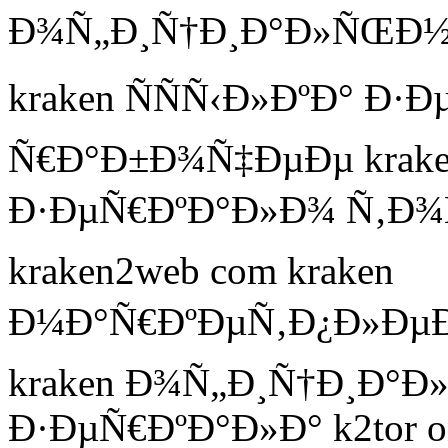
Ð¾Ñ„Ð¸Ñ†Ð¸Ð°Ð»ÑŒÐ½Ñ‹
kraken ÑÑÑ‹Ð»ÐºÐ° Ð
Ñ€Ð°Ð±Ð¾Ñ‡ÐµÐµ kraken
Ð·ÐµÑ€ÐºÐ°Ð»Ð¾ Ñ‚Ð¾Ñ
kraken2web com kraken
Ð¼Ð°Ñ€ÐºÐµÑ‚Ð¿Ð»ÐµÐ
kraken Ð¾Ñ„Ð¸Ñ†Ð¸Ð°
Ð·ÐµÑ€ÐºÐ°Ð»Ð° k2tor onl