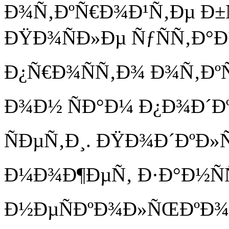
Ð¾Ñ‚ÐºÑ€Ð¾Ð¹Ñ‚Ðµ Ð±
ÐŸÐ¾ÑÐ»Ðµ ÑƒÑÑ‚Ð°
Ð¿Ñ€Ð¾ÑÑ‚Ð¾ Ð¾Ñ‚ÐºÑ
Ð¾Ð½ ÑÐ°Ð¼ Ð¿Ð¾Ð´Ðº
ÑÐµÑ‚Ð¸. ÐŸÐ¾Ð´ÐºÐ
Ð¼Ð¾Ð¶ÐµÑ‚ Ð·Ð°Ð½Ñ
Ð½ÐµÑÐºÐ¾Ð»ÑŒÐºÐ¾