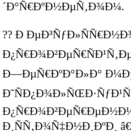
´Ð°Ñ€ÐºÐ½ÐµÑ‚Ð¾Ð¼.
?? Ð ÐµÐ³ÑƒÐ»ÑÑ€Ð½Ð
Ð¿Ñ€Ð¾Ð²ÐµÑ€ÑÐ¹Ñ‚Ðµ 
Ð—ÐµÑ€ÐºÐ°Ð»Ð° Ð¼ÐµÐ
Ð˜ÑÐ¿Ð¾Ð»ÑŒÐ·ÑƒÐ¹
Ð¿Ñ€Ð¾Ð²ÐµÑ€ÐµÐ½Ð
Ð¸ÑÑ‚Ð¾Ñ‡Ð½Ð¸ÐºÐ¸ â€