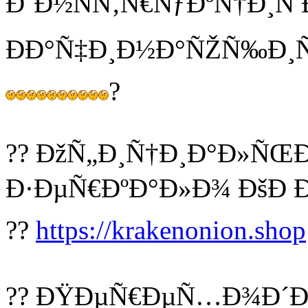
Ð˜Ð½ÑÑ‚Ñ€ÑƒÐºÑ†Ð¸Ñ Ð
ÐÐ°Ñ‡Ð¸Ð½Ð°ÑŽÑ‰Ð
?
?? ÐžÑ„Ð¸Ñ†Ð¸Ð°Ð»Ñ
Ð·ÐµÑ€ÐºÐ°Ð»Ð¾ ÐšÐ Ð
??
https://krakenonion.shop
?? ÐŸÐµÑ€ÐµÑ…Ð¾Ð´Ð½