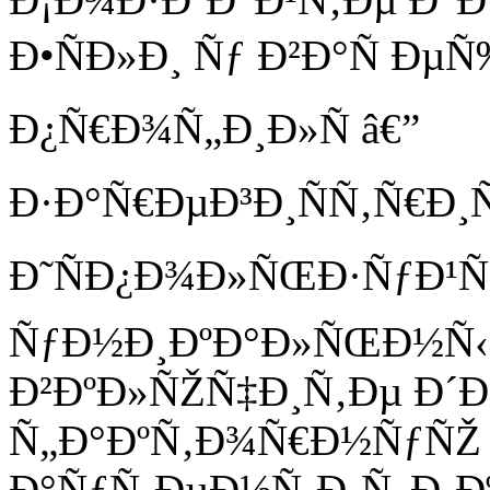
Ð•ÑÐ»Ð¸ Ñƒ Ð²Ð°Ñ Ð
Ð¿Ñ€Ð¾Ñ„Ð¸Ð»Ñ â€”
Ð·Ð°Ñ€ÐµÐ³Ð¸ÑÑ‚Ñ€Ð¸
Ð˜ÑÐ¿Ð¾Ð»ÑŒÐ·ÑƒÐ¹Ñ
ÑƒÐ½Ð¸ÐºÐ°Ð»ÑŒÐ½Ñ‹
Ð²ÐºÐ»ÑŽÑ‡Ð¸Ñ‚Ðµ Ð´
Ñ„Ð°ÐºÑ‚Ð¾Ñ€Ð½ÑƒÑŽ
Ð°ÑƒÑ‚ÐµÐ½Ñ‚Ð¸Ñ„Ð¸Ð