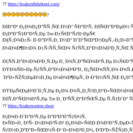
??
https://kraken8darknet.com/
?
ÐšÐ°Ðº Ð¿Ð¾Ð¿Ð°ÑÑ‚ÑŒ Ð½Ð° ÑÐ°Ð¹Ñ‚ ÐšÑ€Ð°ÐºÐµÐ½ 
Ð¡ÐºÐ°Ñ‡Ð°Ð¹Ñ‚Ðµ Tor-Ð±Ñ€Ð°ÑƒÐ·ÐµÑ€
Ð§Ñ‚Ð¾Ð±Ñ‹ Ð·Ð°Ð¹Ñ‚Ð¸ Ð½Ð° Ð´Ð°Ñ€ÐºÐ½ÐµÑ‚-Ð¿Ð»Ð°Ñ‚
Ð¼Ð¾Ð¶Ð½Ð¾ Ð±Ñ‹ÑÑ‚Ñ€Ð¾ ÑƒÑÑ‚Ð°Ð½Ð¾Ð²Ð¸Ñ‚ÑŒ Ñ Ð
Ð£ÑÑ‚Ð°Ð½Ð¾Ð²Ð¸Ñ‚Ðµ Ð¸ Ð¾Ñ‚ÐºÑ€Ð¾Ð¹Ñ‚Ðµ Ð±Ñ€Ð°
ÐŸÐ¾ÑÐ»Ðµ ÑƒÑÑ‚Ð°Ð½Ð¾Ð²ÐºÐ¸ Ð¿Ñ€Ð¾ÑÑ‚Ð¾ Ð¾Ñ‚Ðº
´ÐºÐ»ÑŽÑ‡ÐµÐ½Ð¸Ðµ Ð¼Ð¾Ð¶ÐµÑ‚ Ð·Ð°Ð½ÑÑ‚ÑŒ Ð¿Ð°Ñ
ÐŸÐµÑ€ÐµÐ¹Ð´Ð¸Ñ‚Ðµ Ð¿Ð¾ Ð¾Ñ„Ð¸Ñ†Ð¸Ð°Ð»ÑŒÐ½Ð¾Ð¹
ÐžÑ‚ÐºÑ€Ð¾Ð¹Ñ‚Ðµ Tor Ð¸ Ð²ÑÑ‚Ð°Ð²ÑŒÑ‚Ðµ Ñ‚ÑƒÐ´Ð
??
https://krakenonion.shop
Ð¡Ð¾Ð·Ð´Ð°Ð¹Ñ‚Ðµ Ð°ÐºÐºÐ°ÑƒÐ½Ñ‚
Ð•ÑÐ»Ð¸ Ð²Ñ‹ Ð½Ð¾Ð²Ñ‹Ð¹ Ð¿Ð¾Ð»ÑŒÐ·Ð¾Ð²Ð°Ñ‚ÐµÐ»Ñ
ÑƒÐ½Ð¸ÐºÐ°Ð»ÑŒÐ½Ñ‹Ð¹ Ð»Ð¾Ð³Ð¸Ð½, Ð²ÐºÐ»ÑŽÑ‡Ð¸Ñ