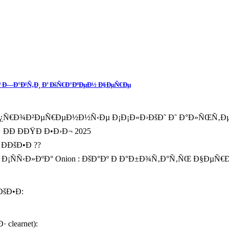
º Ð—Ð°Ð¹Ñ‚Ð¸ Ð’ ÐšÑ€Ð°ÐºÐµÐ½ Ð§ÐµÑ€Ðµ
Ð• Ð¿Ñ€Ð¾Ð²ÐµÑ€ÐµÐ½Ð½Ñ‹Ðµ Ð¡Ð¡Ð«Ð›ÐšÐ˜ Ð˜ Ð°Ð»ÑŒÑ
ÐÐ ÐÐŸÐ Ð•Ð›Ð¬ 2025
ÐšÐ•Ð ??
en Ð¡ÑÑ‹Ð»ÐºÐ° Onion : ÐšÐ°Ðº Ð Ð°Ð±Ð¾Ñ‚Ð°Ñ‚ÑŒ Ð§ÐµÑ€Ð
šÐ•Ð:
learnet):