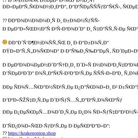
?? Ð’Ñ‹Ð±Ð¾Ñ€ Ð±ÐµÐ· Ð³Ñ€Ð°Ð½Ð¸Ñ†
Ð­Ð»ÐµÐºÑ‚Ñ€Ð¾Ð½Ð¸ÐºÐ°, Ð°ÐºÑÐµÑÑÑƒÐ°Ñ€Ñ‹, Ñ€Ð
?? Ð­ÐºÐ¾Ð½Ð¾Ð¼Ð¸Ñ Ð¸ Ð±Ð¾Ð½ÑƒÑÑ‹
Ð ÐµÐ°Ð»ÑŒÐ½Ð°Ñ Ð²Ñ‹Ð³Ð¾Ð´Ð° Ð¸ Ñ‡Ð°ÑÑ‚Ñ‹Ðµ Ñ€Ð
ÐÐ°Ð´Ñ‘Ð¶Ð½Ð¾ÑÑ‚ÑŒ Ð¸ Ð·Ð°Ð±Ð¾Ñ‚Ð°
ÐŸÐ»Ð°Ñ‚Ñ„Ð¾Ñ€Ð¼Ð° Ð·Ð°Ñ‰Ð¸Ñ‰Ð°ÐµÑ‚ ÑÐ´ÐµÐ»Ðº
Ð ÐµÐºÐ¾Ð¼ÐµÐ½Ð´Ð°Ñ†Ð¸Ð¸ Ð´Ð»Ñ Ð½Ð¾Ð²Ð¸Ñ‡ÐºÐ¾Ð
Ð’ÑÐµÐ³Ð´Ð° Ð¾Ñ‚ÐºÑ€Ñ‹Ð²Ð°Ð¹Ñ‚Ðµ ÑÑÑ‹Ð»ÐºÐ¸ Ñ‚
ÐÐµ ÑÐ¾Ñ…Ñ€Ð°Ð½ÑÐ¹Ñ‚Ðµ Ð¿Ð°Ñ€Ð¾Ð»Ð¸ Ð² Ð±Ñ€Ð
Ð’ÐºÐ»ÑŽÑ‡Ð¸Ñ‚Ðµ Ð´Ð²ÑƒÑ…Ñ„Ð°ÐºÑ‚Ð¾Ñ€ÐºÑƒ
ÐÐµ Ð¿ÐµÑ€ÐµÑ…Ð¾Ð´Ð¸Ñ‚Ðµ Ð¿Ð¾ ÑÐ»ÑƒÑ‡Ð°Ð¹Ð½Ñ‹
Ð˜ÑÐ¿Ð¾Ð»ÑŒÐ·ÑƒÐ¹Ñ‚Ðµ Ð·ÐµÑ€ÐºÐ°Ð»Ð°:
??
https://krakenonion.shop