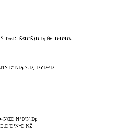
Ñ Tor-Ð±Ñ€Ð°ÑƒÐ·ÐµÑ€. Ð•Ð³Ð¾
Ñ Ðº ÑÐµÑ‚Ð¸. ÐŸÐ¾Ð
¾Ð»ÑŒÐ·ÑƒÐ¹Ñ‚Ðµ
Ð¸ÐºÐ°Ñ†Ð¸ÑŽ.