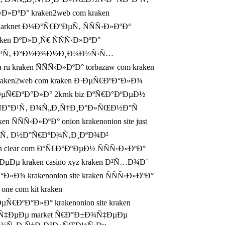
»ÐºÐ° kraken2web com kraken
rknet Ð¼Ð°Ñ€ÐºÐµÑ‚ ÑÑÑ‹Ð»ÐºÐ°
aken ÐºÐ»Ð¸Ñ€ ÑÑÑ‹Ð»ÐºÐ°
ÑÐ°Ð¹Ñ‚ Ð°Ð½Ð¾Ð½Ð¸Ð¼Ð½Ñ‹Ñ…
 ru kraken ÑÑÑ‹Ð»ÐºÐ° torbazaw com kraken
raken2web com kraken Ð·ÐµÑ€ÐºÐ°Ð»Ð¾
·ÐµÑ€ÐºÐ°Ð»Ð° 2krnk biz ÐºÑ€Ð°ÐºÐµÐ½
et ÑÐ°Ð¹Ñ‚ Ð¾Ñ„Ð¸Ñ†Ð¸Ð°Ð»ÑŒÐ½Ð°Ñ
ÑÑ‹Ð»ÐºÐ° onion krakenonion site just
°Ð¹Ñ‚ Ð½Ð°Ñ€ÐºÐ¾Ñ‚Ð¸ÐºÐ¾Ð²
lear com ÐºÑ€Ð°ÐºÐµÐ½ ÑÑÑ‹Ð»ÐºÐ°
µÐµ kraken casino xyz kraken Ð²Ñ…Ð¾Ð´
Ð¾ krakenonion site kraken ÑÑÑ‹Ð»ÐºÐ°
e com kit kraken
ÐºÐ°Ð»Ð° krakenonion site kraken
¾Ñ‡ÐµÐµ market Ñ€Ð°Ð±Ð¾Ñ‡ÐµÐµ