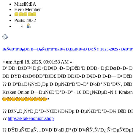
MiaelKtEA
Hero Member
Posts: 4832
ÐšÑ€Ð°ÐºÐµÐ½ Ð—ÐµÑ€ÐºÐ°Ð»Ð¾ Ð¡ÐµÐ³Ð¾Ð´Ð½Ñ !! 2025-2025 / ÐšÐ°Ð
«
on:
April 18, 2025, 09:01:53 AM »
Ð’ Ð­Ð¢ÐžÐ™ Ð¡Ð¢ÐÐ¢Ð¬Ð• Ð¡ÐžÐ‘Ð ÐÐÐ« Ð¡ÐÐœÐ«
ÐÐ ÐŸÐ›ÐžÐ©ÐÐ”ÐšÐ£ ÐšÐ ÐÐšÐ•Ð Ð§Ð•Ð Ð•Ð— Ð¢ÐžÐ 
?? Ð Ð°Ð±Ð¾Ñ‡Ð¸Ðµ Ð·ÐµÑ€ÐºÐ°Ð»Ð° Ð½Ð° ÑÐ°Ð¹Ñ‚ ÐšÐ Ð
Kraken Onion Ð—ÐµÑ€ÐºÐ°Ð»Ð° - 16 ÐÐ¿Ñ€ÐµÐ»Ñ !! Krak
?
?? ÐžÑ„Ð¸Ñ†Ð¸Ð°Ð»ÑŒÐ½Ð¾Ðµ Ð·ÐµÑ€ÐºÐ°Ð»Ð¾ ÐšÐ ÐÐ
??
https://krakenonion.shop
?? ÐŸÐµÑ€ÐµÑ…Ð¾Ð´Ð½Ð¸Ðº (Ð´Ð¾ÑÑ‚ÑƒÐ¿ Ñ‡ÐµÑ€ÐµÐ· c