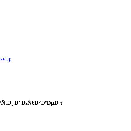
µÑ€Ðµ
¹Ñ‚Ð¸ Ð’ ÐšÑ€Ð°ÐºÐµÐ½