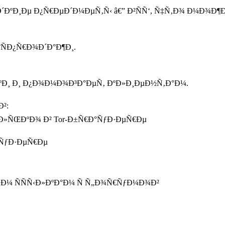
µÐ´ÐºÐ¸Ðµ Ð¿Ñ€ÐµÐ´Ð¼ÐµÑ‚Ñ‹ â€” Ð²ÑÑ‘, Ñ‡Ñ‚Ð¾ Ð¼Ð¾
°ÑÐ¿Ñ€Ð¾Ð´Ð°Ð¶Ð¸.
Ð¸ Ð¸ Ð¿Ð¾Ð¼Ð¾Ð³Ð°ÐµÑ‚ ÐºÐ»Ð¸ÐµÐ½Ñ‚Ð°Ð¼.
²:
Ð¾Ð»ÑŒÐºÐ¾ Ð² Tor-Ð±Ñ€Ð°ÑƒÐ·ÐµÑ€Ðµ
°ÑƒÐ·ÐµÑ€Ðµ
Ð¼ ÑÑÑ‹Ð»ÐºÐ°Ð¼ Ñ Ñ„Ð¾Ñ€ÑƒÐ¼Ð¾Ð²