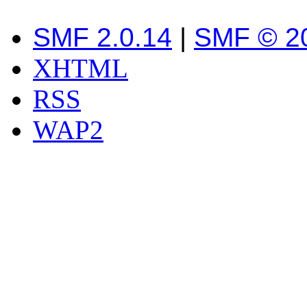
SMF 2.0.14
|
SMF © 2
XHTML
RSS
WAP2