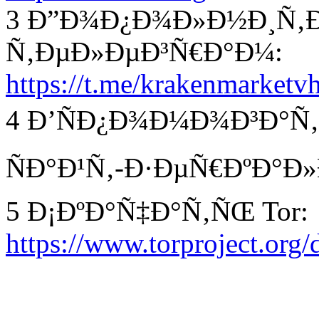
3 Ð”Ð¾Ð¿Ð¾Ð»Ð½Ð¸Ñ‚
Ñ‚ÐµÐ»ÐµÐ³Ñ€Ð°Ð¼:
https://t.me/krakenmarketv
4 Ð’ÑÐ¿Ð¾Ð¼Ð¾Ð³Ð°Ñ
ÑÐ°Ð¹Ñ‚-Ð·ÐµÑ€ÐºÐ°Ð
5 Ð¡ÐºÐ°Ñ‡Ð°Ñ‚ÑŒ Tor:
https://www.torproject.org