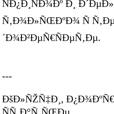
ÑÐ¿Ð¸ÑÐ¾Ðº Ð¸ Ð´ÐµÐ
Ñ‚Ð¾Ð»ÑŒÐºÐ¾ Ñ Ñ‚Ð
´Ð¾Ð²ÐµÑ€ÑÐµÑ‚Ðµ.
---
ÐšÐ»ÑŽÑ‡Ð¸, Ð¿Ð¾ÐºÑ€
ÑÑ‚Ð°Ñ‚ÑŒÐµ