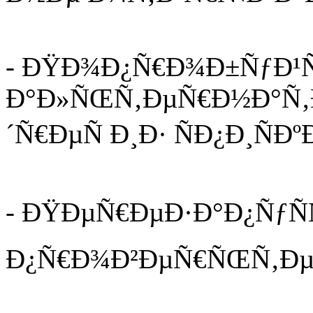
- ÐŸÐ¾Ð¿Ñ€Ð¾Ð±ÑƒÐ¹
Ð°Ð»ÑŒÑ‚ÐµÑ€Ð½Ð°Ñ‚Ð
´Ñ€ÐµÑ Ð¸Ð· ÑÐ¿Ð¸ÑÐº
- ÐŸÐµÑ€ÐµÐ·Ð°Ð¿ÑƒÑÑ
Ð¿Ñ€Ð¾Ð²ÐµÑ€ÑŒÑ‚Ðµ 