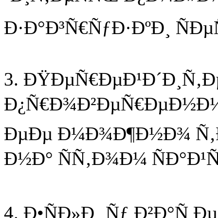
Ð·Ð°Ð³Ñ€ÑƒÐ·ÐºÐ¸ ÑÐµ
3. ÐŸÐµÑ€ÐµÐ¹Ð´Ð¸Ñ‚
Ð¿Ñ€Ð¾Ð²ÐµÑ€ÐµÐ½Ð½Ð
ÐµÐµ Ð¼Ð¾Ð¶Ð½Ð¾ Ñ‚Ð
Ð½Ð° ÑÑ‚Ð¾Ð¼ ÑÐ°Ð¹Ñ
4. Ð•ÑÐ»Ð¸ Ñƒ Ð²Ð°Ñ