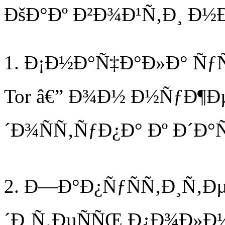
ÐšÐ°Ðº Ð²Ð¾Ð¹Ñ‚Ð¸ Ð½Ð
1. Ð¡Ð½Ð°Ñ‡Ð°Ð»Ð° Ñƒ
Tor â€” Ð¾Ð½ Ð½ÑƒÐ¶Ð
´Ð¾ÑÑ‚ÑƒÐ¿Ð° Ðº Ð´Ð
2. Ð—Ð°Ð¿ÑƒÑÑ‚Ð¸Ñ‚Ðµ
´Ð¸Ñ‚ÐµÑÑŒ Ð¿Ð¾Ð»Ð