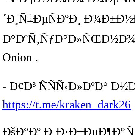
´Ð¸Ñ‡ÐµÑÐºÐ¸ Ð¾Ð±Ð½
Ð°ÐºÑ‚ÑƒÐ°Ð»ÑŒÐ½Ð¾Ñ
Onion .
- Ð¢Ð³ ÑÑÑ‹Ð»ÐºÐ° Ð
https://t.me/kraken_dark26
ÐšÐ°Ðº Ð¸Ð·Ð±ÐµÐ¶Ð°Ñ