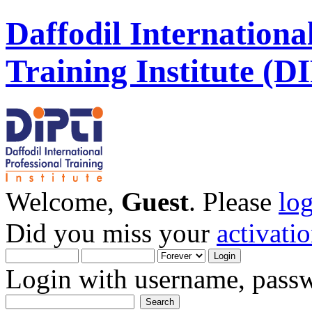
Daffodil Internationa
Training Institute (D
Welcome,
Guest
. Please
lo
Did you miss your
activati
Login with username, passw