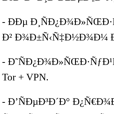
- ÐÐµ Ð¸ÑÐ¿Ð¾Ð»ÑŒÐ·
Ð² Ð¾Ð±Ñ‹Ñ‡Ð½Ð¾Ð¼ 
- Ð˜ÑÐ¿Ð¾Ð»ÑŒÐ·ÑƒÐ
Tor + VPN.
- Ð’ÑÐµÐ³Ð´Ð° Ð¿Ñ€Ð¾