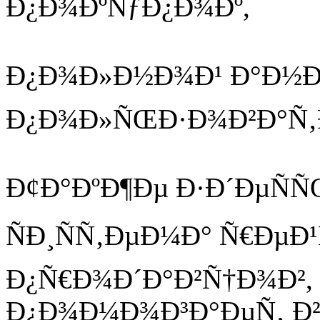
Ð¿Ð¾ÐºÑƒÐ¿Ð¾Ðº,
Ð¿Ð¾Ð»Ð½Ð¾Ð¹ Ð°Ð½Ð
Ð¿Ð¾Ð»ÑŒÐ·Ð¾Ð²Ð°Ñ‚
Ð¢Ð°ÐºÐ¶Ðµ Ð·Ð´ÐµÑ
ÑÐ¸ÑÑ‚ÐµÐ¼Ð° Ñ€ÐµÐ
Ð¿Ñ€Ð¾Ð´Ð°Ð²Ñ†Ð¾Ð²,
Ð¿Ð¾Ð¼Ð¾Ð³Ð°ÐµÑ‚ Ð