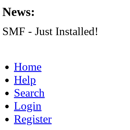
News:
SMF - Just Installed!
Home
Help
Search
Login
Register