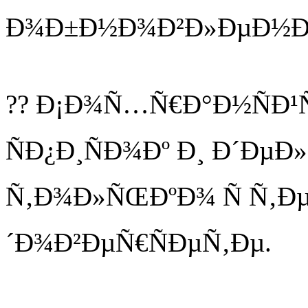
Ð¾Ð±Ð½Ð¾Ð²Ð»ÐµÐ½Ð¸
?? Ð¡Ð¾Ñ…Ñ€Ð°Ð½ÑÐ¹Ñ
ÑÐ¿Ð¸ÑÐ¾Ðº Ð¸ Ð´ÐµÐ
Ñ‚Ð¾Ð»ÑŒÐºÐ¾ Ñ Ñ‚Ð
´Ð¾Ð²ÐµÑ€ÑÐµÑ‚Ðµ.