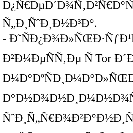
Ð¿Ñ€ÐµÐ´Ð¾Ñ‚Ð²Ñ€Ð°
Ñ„Ð¸ÑˆÐ¸Ð½Ð³Ð°.
- Ð˜ÑÐ¿Ð¾Ð»ÑŒÐ·ÑƒÐ¹
Ð²Ð¼ÐµÑÑ‚Ðµ Ñ Tor Ð´Ð
Ð¼Ð°ÐºÑÐ¸Ð¼Ð°Ð»ÑŒ
Ð°Ð½Ð¾Ð½Ð¸Ð¼Ð½Ð¾Ñ
ÑˆÐ¸Ñ„Ñ€Ð¾Ð²Ð°Ð½Ð¸Ñ