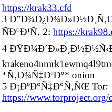
https://krak33.cfd
3 Ð”Ð¾Ð¿Ð¾Ð»Ð½Ð¸Ñ‚
ÑÐ°Ð¹Ñ‚ 2:
https://krak98
4 ÐŸÐ¾Ð´Ð»Ð¸Ð½Ð½Ñ‹Ð¹
krakeno4nmrk1ewmq4l9tme
*Ñ‚Ð¾Ñ‡ÐºÐ°* onion
5 Ð¡ÐºÐ°Ñ‡Ð°Ñ‚ÑŒ Tor:
https://www.torproject.org