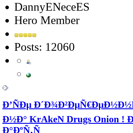
DannyENeceES
Hero Member
Posts: 12060
Ð’ÑÐµ Ð´Ð¾Ð²ÐµÑ€ÐµÐ½Ð½
Ð½Ð° KrAkeN Drugs Onion !
Ð°ÐºÑ‚Ñ