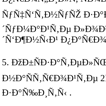
ÑƒÑ‡Ñ‘Ñ‚Ð½ÑƒÑŽ Ð·Ð°Ð
´ÑƒÐ¼Ð°Ð¹Ñ‚Ðµ Ð»Ð¾Ð
´Ñ‘Ð¶Ð½Ñ‹Ð¹ Ð¿Ð°Ñ€Ð
5. ÐžÐ±ÑÐ·Ð°Ñ‚ÐµÐ»
Ð½Ð°ÑÑ‚Ñ€Ð¾Ð¹Ñ‚Ðµ 2
Ð·Ð°Ñ‰Ð¸Ñ‚Ñ‹ .