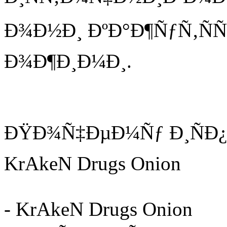
Ð¾Ð½Ð¸ ÐºÐ°Ð¶ÑƒÑ‚Ñ
Ð¾Ð¶Ð¸Ð¼Ð¸.
ÐŸÐ¾Ñ‡ÐµÐ¼Ñƒ Ð¸ÑÐ
KrAkeN Drugs Onion
- KrAkeN Drugs Onion