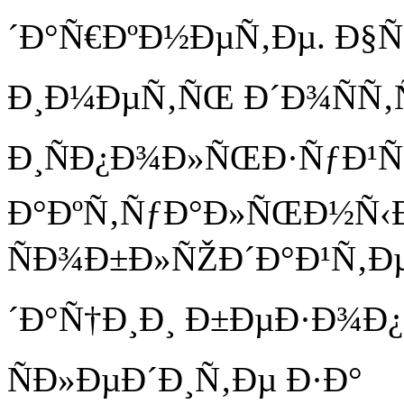
´Ð°Ñ€ÐºÐ½ÐµÑ‚Ðµ. Ð§Ñ
Ð¸Ð¼ÐµÑ‚ÑŒ Ð´Ð¾ÑÑ‚
Ð¸ÑÐ¿Ð¾Ð»ÑŒÐ·ÑƒÐ¹
Ð°ÐºÑ‚ÑƒÐ°Ð»ÑŒÐ½Ñ‹Ð
ÑÐ¾Ð±Ð»ÑŽÐ´Ð°Ð¹Ñ‚
´Ð°Ñ†Ð¸Ð¸ Ð±ÐµÐ·Ð¾Ð¿
ÑÐ»ÐµÐ´Ð¸Ñ‚Ðµ Ð·Ð°