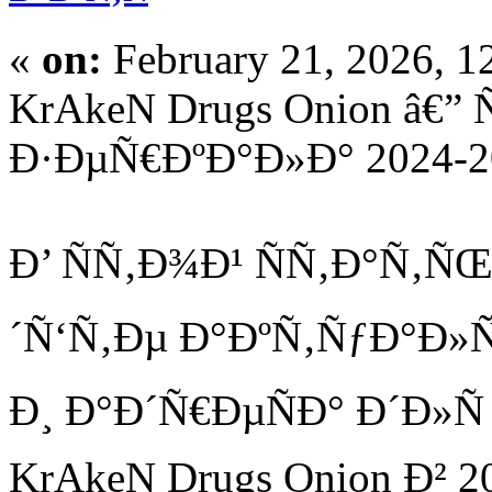
«
on:
February 21, 2026, 1
KrAkeN Drugs Onion â€
Ð·ÐµÑ€ÐºÐ°Ð»Ð° 2024-2
Ð’ ÑÑ‚Ð¾Ð¹ ÑÑ‚Ð°Ñ‚Ñ
´Ñ‘Ñ‚Ðµ Ð°ÐºÑ‚ÑƒÐ°Ð»
Ð¸ Ð°Ð´Ñ€ÐµÑÐ° Ð´Ð»
KrAkeN Drugs Onion Ð² 