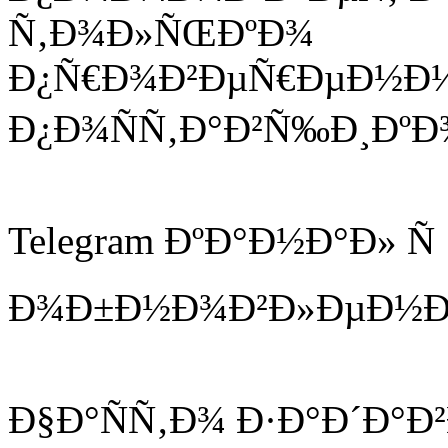
Ñ‚Ð¾Ð»ÑŒÐºÐ¾
Ð¿Ñ€Ð¾Ð²ÐµÑ€ÐµÐ½Ð
Ð¿Ð¾ÑÑ‚Ð°Ð²Ñ‰Ð¸ÐºÐ
Telegram ÐºÐ°Ð½Ð°Ð» Ñ
Ð¾Ð±Ð½Ð¾Ð²Ð»ÐµÐ½Ð¸
Ð§Ð°ÑÑ‚Ð¾ Ð·Ð°Ð´Ð°Ð