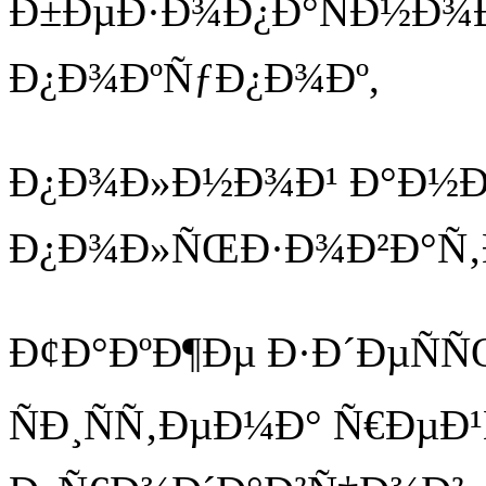
Ð±ÐµÐ·Ð¾Ð¿Ð°ÑÐ½Ð¾Ð
Ð¿Ð¾ÐºÑƒÐ¿Ð¾Ðº,
Ð¿Ð¾Ð»Ð½Ð¾Ð¹ Ð°Ð½Ð
Ð¿Ð¾Ð»ÑŒÐ·Ð¾Ð²Ð°Ñ‚
Ð¢Ð°ÐºÐ¶Ðµ Ð·Ð´ÐµÑ
ÑÐ¸ÑÑ‚ÐµÐ¼Ð° Ñ€ÐµÐ