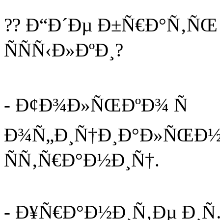
?? Ð“Ð´Ðµ Ð±Ñ€Ð°Ñ‚Ñ
ÑÑÑ‹Ð»ÐºÐ¸?
- Ð¢Ð¾Ð»ÑŒÐºÐ¾ Ñ
Ð¾Ñ„Ð¸Ñ†Ð¸Ð°Ð»ÑŒÐ
ÑÑ‚Ñ€Ð°Ð½Ð¸Ñ†.
- Ð¥Ñ€Ð°Ð½Ð¸Ñ‚Ðµ Ð¸Ñ