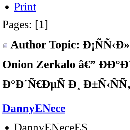
Print
Pages: [
1
]
Author
Topic: Ð¡ÑÑ‹Ð
Onion Zerkalo â€” ÐÐ°
Ð°Ð´Ñ€ÐµÑ Ð¸ Ð±Ñ‹ÑÑ‚
DannyENece
DannyENeceES