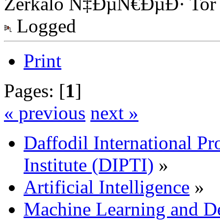
Zerkalo Ñ‡ÐµÑ€ÐµÐ· Tor
Logged
Print
Pages: [
1
]
« previous
next »
Daffodil International Pr
Institute (DIPTI)
»
Artificial Intelligence
»
Machine Learning and D