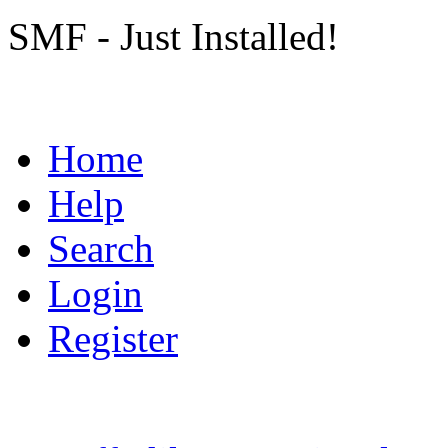
SMF - Just Installed!
Home
Help
Search
Login
Register