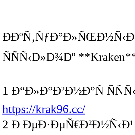
ÐÐºÑ‚ÑƒÐ°Ð»ÑŒÐ½Ñ‹Ð¹
ÑÑÑ‹Ð»Ð¾Ðº **Kraken**
1 Ð“Ð»Ð°Ð²Ð½Ð°Ñ ÑÑÑ
https://krak96.cc/
2 Ð ÐµÐ·ÐµÑ€Ð²Ð½Ñ‹Ð¹ 