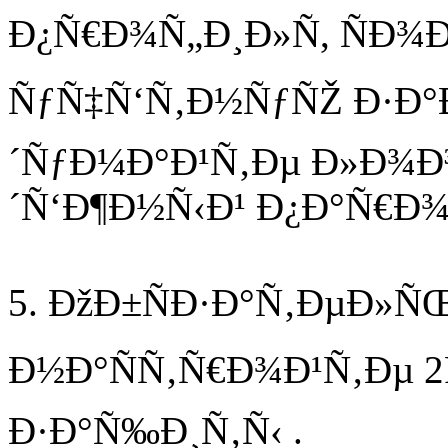
Ð¿Ñ€Ð¾Ñ„Ð¸Ð»Ñ, ÑÐ¾
ÑƒÑ‡Ñ‘Ñ‚Ð½ÑƒÑŽ Ð·Ð°Ð
´ÑƒÐ¼Ð°Ð¹Ñ‚Ðµ Ð»Ð¾Ð
´Ñ‘Ð¶Ð½Ñ‹Ð¹ Ð¿Ð°Ñ€Ð
5. ÐžÐ±ÑÐ·Ð°Ñ‚ÐµÐ»
Ð½Ð°ÑÑ‚Ñ€Ð¾Ð¹Ñ‚Ðµ 2
Ð·Ð°Ñ‰Ð¸Ñ‚Ñ‹ .