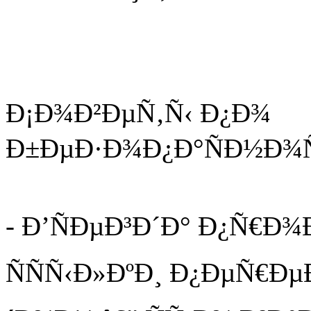
Ð¡Ð¾Ð²ÐµÑ‚Ñ‹ Ð¿Ð¾
Ð±ÐµÐ·Ð¾Ð¿Ð°ÑÐ½Ð¾Ñ
- Ð’ÑÐµÐ³Ð´Ð° Ð¿Ñ€Ð¾
ÑÑÑ‹Ð»ÐºÐ¸ Ð¿ÐµÑ€