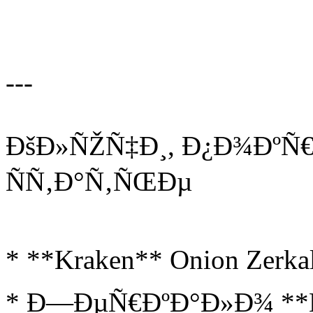
---
ÐšÐ»ÑŽÑ‡Ð¸, Ð¿Ð¾ÐºÑ€
ÑÑ‚Ð°Ñ‚ÑŒÐµ
* **Kraken** Onion Zerka
* Ð—ÐµÑ€ÐºÐ°Ð»Ð¾ **Kr