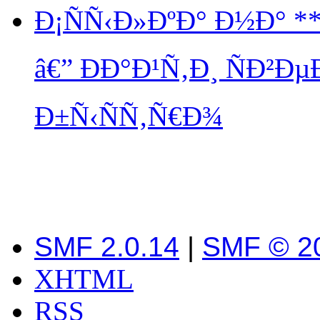
Ð¡ÑÑ‹Ð»ÐºÐ° Ð½Ð° **K
â€” ÐÐ°Ð¹Ñ‚Ð¸ ÑÐ²Ð
Ð±Ñ‹ÑÑ‚Ñ€Ð¾
SMF 2.0.14
|
SMF © 2
XHTML
RSS