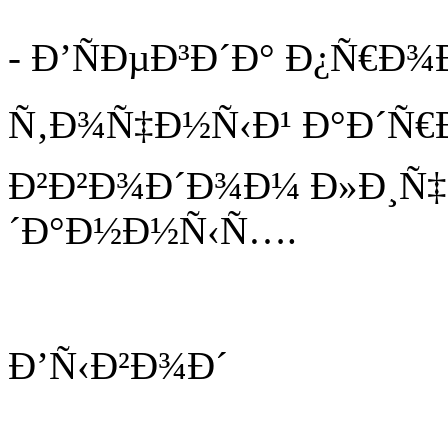
- Ð’ÑÐµÐ³Ð´Ð° Ð¿Ñ€Ð¾
Ñ‚Ð¾Ñ‡Ð½Ñ‹Ð¹ Ð°Ð´Ñ€
Ð²Ð²Ð¾Ð´Ð¾Ð¼ Ð»Ð¸Ñ
´Ð°Ð½Ð½Ñ‹Ñ….
Ð’Ñ‹Ð²Ð¾Ð´