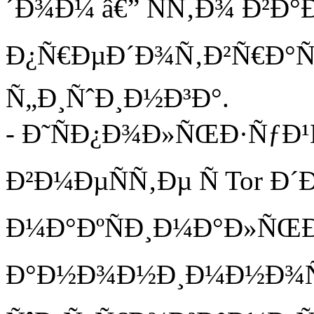
´Ð¾Ð¼ â€” ÑÑ‚Ð¾ Ð²Ð°
Ð¿Ñ€ÐµÐ´Ð¾Ñ‚Ð²Ñ€Ð°
Ñ„Ð¸ÑˆÐ¸Ð½Ð³Ð°.
- Ð˜ÑÐ¿Ð¾Ð»ÑŒÐ·ÑƒÐ¹
Ð²Ð¼ÐµÑÑ‚Ðµ Ñ Tor Ð´Ð
Ð¼Ð°ÐºÑÐ¸Ð¼Ð°Ð»ÑŒ
Ð°Ð½Ð¾Ð½Ð¸Ð¼Ð½Ð¾Ñ