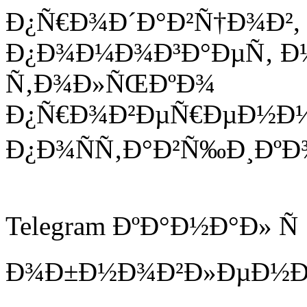
Ð¿Ñ€Ð¾Ð´Ð°Ð²Ñ†Ð¾Ð²,
Ð¿Ð¾Ð¼Ð¾Ð³Ð°ÐµÑ‚ 
Ñ‚Ð¾Ð»ÑŒÐºÐ¾
Ð¿Ñ€Ð¾Ð²ÐµÑ€ÐµÐ½Ð
Ð¿Ð¾ÑÑ‚Ð°Ð²Ñ‰Ð¸ÐºÐ
Telegram ÐºÐ°Ð½Ð°Ð» Ñ
Ð¾Ð±Ð½Ð¾Ð²Ð»ÐµÐ½Ð¸