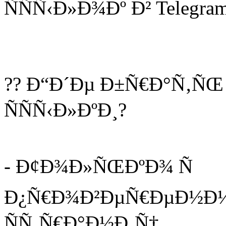
ÑÑÑ‹Ð»Ð¾Ðº Ð² Telegram
?? Ð“Ð´Ðµ Ð±Ñ€Ð°Ñ‚Ñ
ÑÑÑ‹Ð»ÐºÐ¸?
- Ð¢Ð¾Ð»ÑŒÐºÐ¾ Ñ
Ð¿Ñ€Ð¾Ð²ÐµÑ€ÐµÐ½Ð
ÑÑ‚Ñ€Ð°Ð½Ð¸Ñ†.