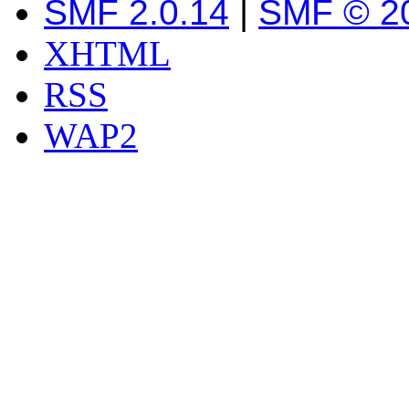
SMF 2.0.14
|
SMF © 2
XHTML
RSS
WAP2