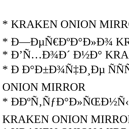
* KRAKEN ONION MIRROR
* Ð—ÐµÑ€ÐºÐ°Ð»Ð¾ K
* Ð’Ñ…Ð¾Ð´ Ð½Ð° KR
* Ð Ð°Ð±Ð¾Ñ‡Ð¸Ðµ ÑÑ
ONION MIRROR
* ÐÐºÑ‚ÑƒÐ°Ð»ÑŒÐ½Ñ‹Ð
KRAKEN ONION MIRRO