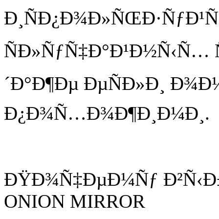
Ð¸ÑÐ¿Ð¾Ð»ÑŒÐ·ÑƒÐ¹Ñ‚Ð
ÑÐ»ÑƒÑ‡Ð°Ð¹Ð½Ñ‹Ñ… Ñ
´Ð°Ð¶Ðµ ÐµÑÐ»Ð¸ Ð¾Ð½
Ð¿Ð¾Ñ…Ð¾Ð¶Ð¸Ð¼Ð¸.
ÐŸÐ¾Ñ‡ÐµÐ¼Ñƒ Ð²Ñ‹Ð
ONION MIRROR