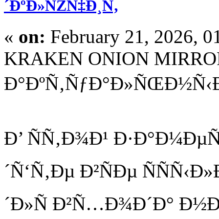
´ÐºÐ»ÑŽÑ‡Ð¸Ñ‚
«
on:
February 21, 2026, 0
KRAKEN ONION MIRROR
Ð°ÐºÑ‚ÑƒÐ°Ð»ÑŒÐ½Ñ‹Ðµ
Ð’ ÑÑ‚Ð¾Ð¹ Ð·Ð°Ð¼ÐµÑ
´Ñ‘Ñ‚Ðµ Ð²ÑÐµ ÑÑÑ‹Ð
´Ð»Ñ Ð²Ñ…Ð¾Ð´Ð° Ð½