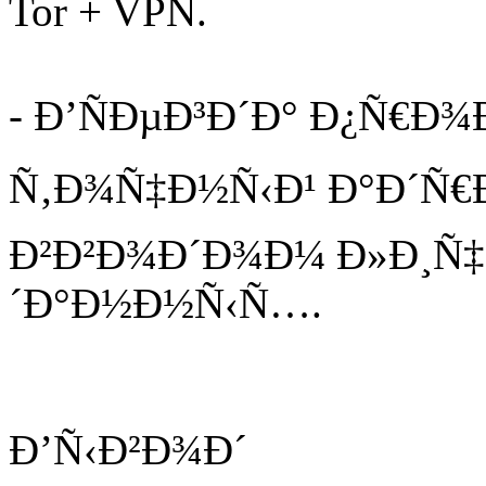
Tor + VPN.
- Ð’ÑÐµÐ³Ð´Ð° Ð¿Ñ€Ð¾
Ñ‚Ð¾Ñ‡Ð½Ñ‹Ð¹ Ð°Ð´Ñ€
Ð²Ð²Ð¾Ð´Ð¾Ð¼ Ð»Ð¸Ñ
´Ð°Ð½Ð½Ñ‹Ñ….
Ð’Ñ‹Ð²Ð¾Ð´