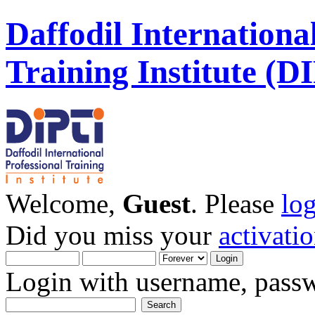
Daffodil Internationa
Training Institute (D
Welcome,
Guest
. Please
lo
Did you miss your
activati
Login with username, passw