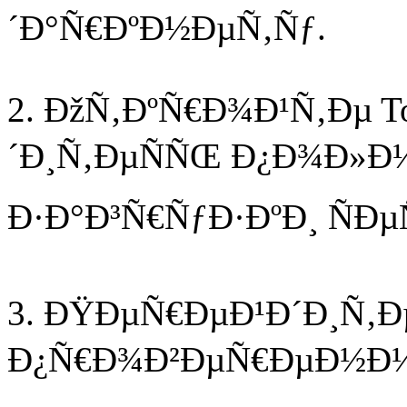
´Ð°Ñ€ÐºÐ½ÐµÑ‚Ñƒ.
2. ÐžÑ‚ÐºÑ€Ð¾Ð¹Ñ‚Ðµ T
´Ð¸Ñ‚ÐµÑÑŒ Ð¿Ð¾Ð»Ð
Ð·Ð°Ð³Ñ€ÑƒÐ·ÐºÐ¸ ÑÐµ
3. ÐŸÐµÑ€ÐµÐ¹Ð´Ð¸Ñ‚
Ð¿Ñ€Ð¾Ð²ÐµÑ€ÐµÐ½Ð½Ð¾