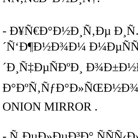
- Ð¥Ñ€Ð°Ð½Ð¸Ñ‚Ðµ Ð¸Ñ
´Ñ‘Ð¶Ð½Ð¾Ð¼ Ð¼ÐµÑÑ
´Ð¸Ñ‡ÐµÑÐºÐ¸ Ð¾Ð±Ð½
Ð°ÐºÑ‚ÑƒÐ°Ð»ÑŒÐ½Ð¾
ONION MIRROR .
- Ñ‚ÐµÐ»ÐµÐ³Ð° ÑÑÑ‹