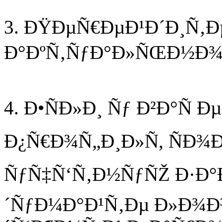
3. ÐŸÐµÑ€ÐµÐ¹Ð´Ð¸Ñ‚
Ð°ÐºÑ‚ÑƒÐ°Ð»ÑŒÐ½Ð¾Ð¹
4. Ð•ÑÐ»Ð¸ Ñƒ Ð²Ð°Ñ
Ð¿Ñ€Ð¾Ñ„Ð¸Ð»Ñ, ÑÐ¾
ÑƒÑ‡Ñ‘Ñ‚Ð½ÑƒÑŽ Ð·Ð°Ð
´ÑƒÐ¼Ð°Ð¹Ñ‚Ðµ Ð»Ð¾Ð