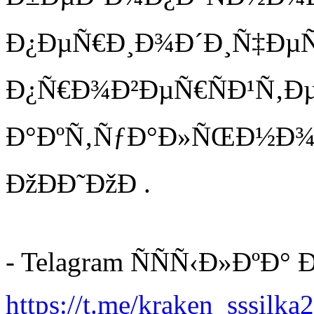
Ð¿ÐµÑ€Ð¸Ð¾Ð´Ð¸Ñ‡ÐµÑ
Ð¿Ñ€Ð¾Ð²ÐµÑ€ÑÐ¹Ñ‚Ð
Ð°ÐºÑ‚ÑƒÐ°Ð»ÑŒÐ½Ð¾Ñ
ÐžÐÐ˜ÐžÐ .
- Telagram ÑÑÑ‹Ð»ÐºÐ
https://t.me/kraken_sssilk