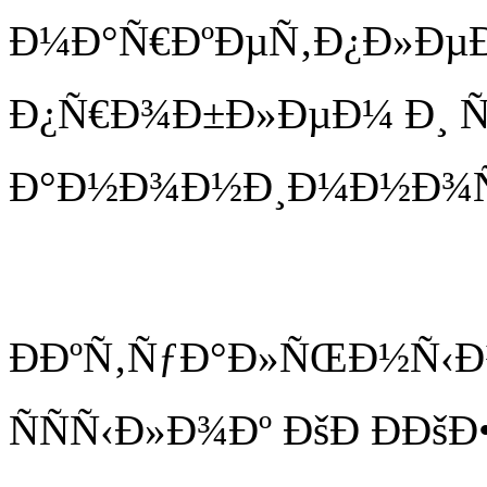
Ð¼Ð°Ñ€ÐºÐµÑ‚Ð¿Ð»ÐµÐ
Ð¿Ñ€Ð¾Ð±Ð»ÐµÐ¼ Ð¸ Ñ
Ð°Ð½Ð¾Ð½Ð¸Ð¼Ð½Ð¾Ñ
ÐÐºÑ‚ÑƒÐ°Ð»ÑŒÐ½Ñ‹Ð¹
ÑÑÑ‹Ð»Ð¾Ðº ÐšÐ ÐÐšÐ•