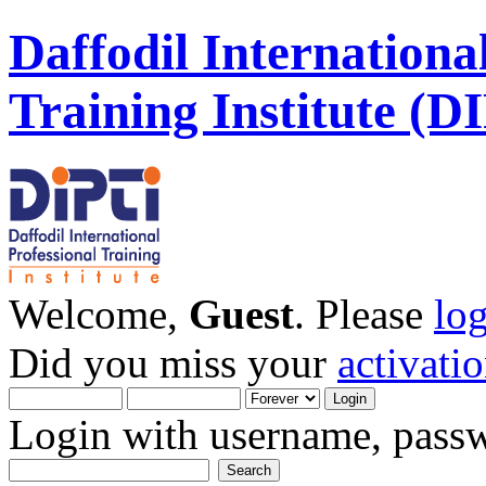
Daffodil Internationa
Training Institute (D
Welcome,
Guest
. Please
lo
Did you miss your
activati
Login with username, passw