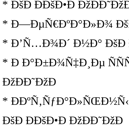
* ÐšÐ ÐÐšÐ•Ð ÐžÐÐ˜ÐžÐ
* Ð—ÐµÑ€ÐºÐ°Ð»Ð¾ ÐšÐ 
* Ð’Ñ…Ð¾Ð´ Ð½Ð° ÐšÐ Ð
* Ð Ð°Ð±Ð¾Ñ‡Ð¸Ðµ ÑÑÑ
ÐžÐÐ˜ÐžÐ
* ÐÐºÑ‚ÑƒÐ°Ð»ÑŒÐ½Ñ‹Ð
ÐšÐ ÐÐšÐ•Ð ÐžÐÐ˜ÐžÐ