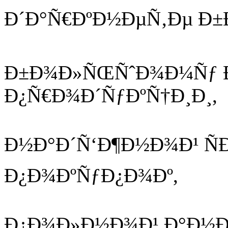
Ð´Ð°Ñ€ÐºÐ½ÐµÑ‚Ðµ Ð±Ð
Ð±Ð¾Ð»ÑŒÑˆÐ¾Ð¼Ñƒ 
Ð¿Ñ€Ð¾Ð´ÑƒÐºÑ†Ð¸Ð¸,
Ð½Ð°Ð´Ñ‘Ð¶Ð½Ð¾Ð¹ Ñ
Ð¿Ð¾ÐºÑƒÐ¿Ð¾Ðº,
Ð¿Ð¾Ð»Ð½Ð¾Ð¹ Ð°Ð½Ð