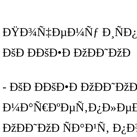
ÐŸÐ¾Ñ‡ÐµÐ¼Ñƒ Ð¸ÑÐ
ÐšÐ ÐÐšÐ•Ð ÐžÐÐ˜ÐžÐ
- ÐšÐ ÐÐšÐ•Ð ÐžÐÐ˜ÐžÐ
Ð¼Ð°Ñ€ÐºÐµÑ‚Ð¿Ð»ÐµÐ¹Ñ
ÐžÐÐ˜ÐžÐ ÑÐ°Ð¹Ñ‚ Ð