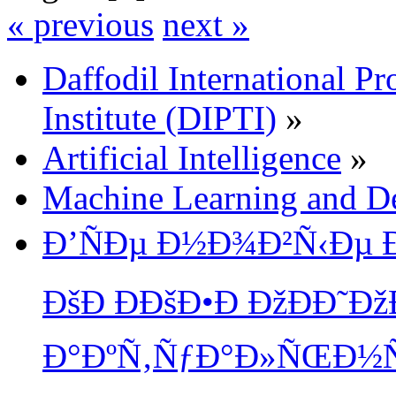
« previous
next »
Daffodil International Pr
Institute (DIPTI)
»
Artificial Intelligence
»
Machine Learning and D
Ð’ÑÐµ Ð½Ð¾Ð²Ñ‹Ðµ 
ÐšÐ ÐÐšÐ•Ð ÐžÐÐ˜Ð
Ð°ÐºÑ‚ÑƒÐ°Ð»ÑŒÐ½