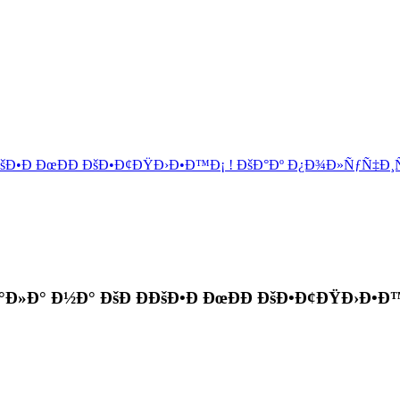
ÐšÐ•Ð ÐœÐÐ ÐšÐ•Ð¢ÐŸÐ›Ð•Ð™Ð¡ ! ÐšÐ°Ðº Ð¿Ð¾Ð»ÑƒÑ‡Ð
°Ð»Ð° Ð½Ð° ÐšÐ ÐÐšÐ•Ð ÐœÐÐ ÐšÐ•Ð¢ÐŸÐ›Ð•Ð™