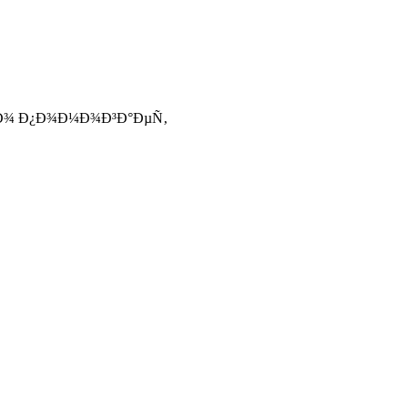
‚Ð¾ Ð¿Ð¾Ð¼Ð¾Ð³Ð°ÐµÑ‚