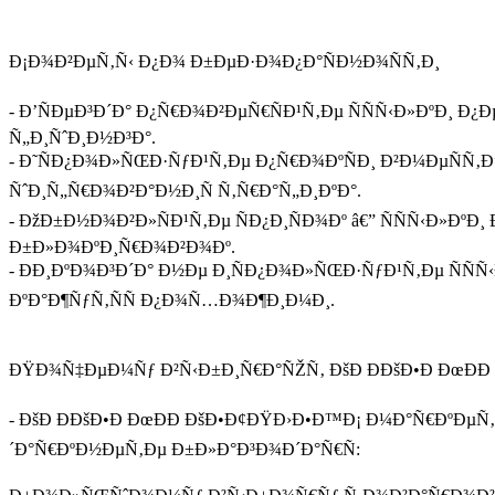
Ð¡Ð¾Ð²ÐµÑ‚Ñ‹ Ð¿Ð¾ Ð±ÐµÐ·Ð¾Ð¿Ð°ÑÐ½Ð¾ÑÑ‚Ð¸
- Ð’ÑÐµÐ³Ð´Ð° Ð¿Ñ€Ð¾Ð²ÐµÑ€ÑÐ¹Ñ‚Ðµ ÑÑÑ‹Ð»ÐºÐ¸ 
Ñ„Ð¸ÑˆÐ¸Ð½Ð³Ð°.
- Ð˜ÑÐ¿Ð¾Ð»ÑŒÐ·ÑƒÐ¹Ñ‚Ðµ Ð¿Ñ€Ð¾ÐºÑÐ¸ Ð²Ð¼ÐµÑÑ‚
ÑˆÐ¸Ñ„Ñ€Ð¾Ð²Ð°Ð½Ð¸Ñ Ñ‚Ñ€Ð°Ñ„Ð¸ÐºÐ°.
- ÐžÐ±Ð½Ð¾Ð²Ð»ÑÐ¹Ñ‚Ðµ ÑÐ¿Ð¸ÑÐ¾Ðº â€” ÑÑÑ‹Ð»ÐºÐ
Ð±Ð»Ð¾ÐºÐ¸Ñ€Ð¾Ð²Ð¾Ðº.
- ÐÐ¸ÐºÐ¾Ð³Ð´Ð° Ð½Ðµ Ð¸ÑÐ¿Ð¾Ð»ÑŒÐ·ÑƒÐ¹Ñ‚Ðµ ÑÑ
ÐºÐ°Ð¶ÑƒÑ‚ÑÑ Ð¿Ð¾Ñ…Ð¾Ð¶Ð¸Ð¼Ð¸.
ÐŸÐ¾Ñ‡ÐµÐ¼Ñƒ Ð²Ñ‹Ð±Ð¸Ñ€Ð°ÑŽÑ‚ ÐšÐ ÐÐšÐ•Ð ÐœÐ
- ÐšÐ ÐÐšÐ•Ð ÐœÐÐ ÐšÐ•Ð¢ÐŸÐ›Ð•Ð™Ð¡ Ð¼Ð°Ñ€ÐºÐµÑ‚
´Ð°Ñ€ÐºÐ½ÐµÑ‚Ðµ Ð±Ð»Ð°Ð³Ð¾Ð´Ð°Ñ€Ñ: