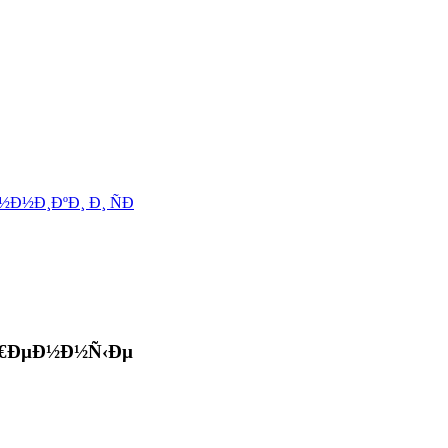
½Ð¸ÐºÐ¸ Ð¸ ÑÐ
Ñ€ÐµÐ½Ð½Ñ‹Ðµ