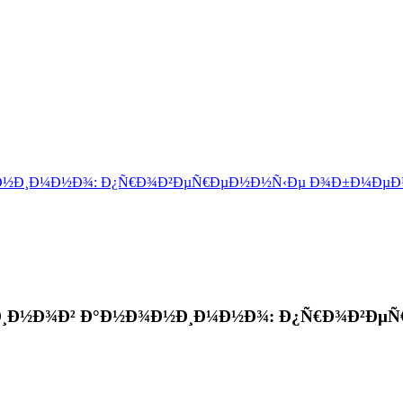
Ð½Ð¸Ð¼Ð½Ð¾: Ð¿Ñ€Ð¾Ð²ÐµÑ€ÐµÐ½Ð½Ñ‹Ðµ Ð¾Ð±Ð¼ÐµÐ½Ð
Ð¾Ð¸Ð½Ð¾Ð² Ð°Ð½Ð¾Ð½Ð¸Ð¼Ð½Ð¾: Ð¿Ñ€Ð¾Ð²Ðµ