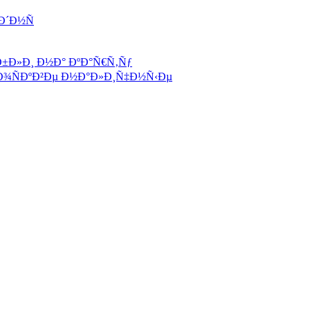
Ð´Ð½Ñ
Ð±Ð»Ð¸ Ð½Ð° ÐºÐ°Ñ€Ñ‚Ñƒ
Ð¾ÑÐºÐ²Ðµ Ð½Ð°Ð»Ð¸Ñ‡Ð½Ñ‹Ðµ