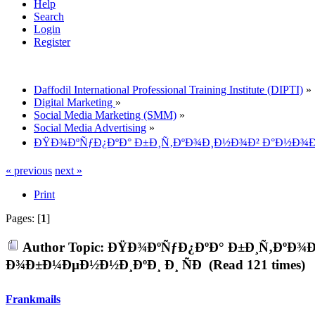
Help
Search
Login
Register
Daffodil International Professional Training Institute (DIPTI)
»
Digital Marketing
»
Social Media Marketing (SMM)
»
Social Media Advertising
»
ÐŸÐ¾ÐºÑƒÐ¿ÐºÐ° Ð±Ð¸Ñ‚ÐºÐ¾Ð¸Ð½Ð¾Ð² Ð°Ð½Ð¾
« previous
next »
Print
Pages: [
1
]
Author
Topic: ÐŸÐ¾ÐºÑƒÐ¿ÐºÐ° Ð±Ð¸Ñ‚Ðº
Ð¾Ð±Ð¼ÐµÐ½Ð½Ð¸ÐºÐ¸ Ð¸ ÑÐ (Read 121 times)
Frankmails