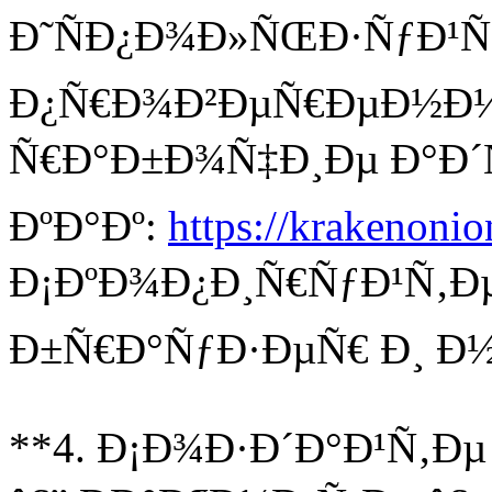
Ð˜ÑÐ¿Ð¾Ð»ÑŒÐ·ÑƒÐ¹
Ð¿Ñ€Ð¾Ð²ÐµÑ€ÐµÐ½Ð½
Ñ€Ð°Ð±Ð¾Ñ‡Ð¸Ðµ Ð°Ð´Ñ
ÐºÐ°Ðº:
https://krakenonio
Ð¡ÐºÐ¾Ð¿Ð¸Ñ€ÑƒÐ¹Ñ‚Ðµ 
Ð±Ñ€Ð°ÑƒÐ·ÐµÑ€ Ð¸ Ð½
**4. Ð¡Ð¾Ð·Ð´Ð°Ð¹Ñ‚Ð