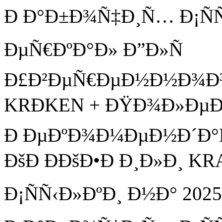
Ð Ð°Ð±Ð¾Ñ‡Ð¸Ñ… Ð¡Ñ
ÐµÑ€ÐºÐ°Ð» Ð”Ð»Ñ
Ð£Ð²ÐµÑ€ÐµÐ½Ð½Ð¾Ð³
KRÐKEN + ÐŸÐ¾Ð»Ðµ
Ð ÐµÐºÐ¾Ð¼ÐµÐ½Ð´Ð°
ÐšÐ ÐÐšÐ•Ð Ð¸Ð»Ð¸ KR
Ð¡ÑÑ‹Ð»ÐºÐ¸ Ð½Ð° 2025