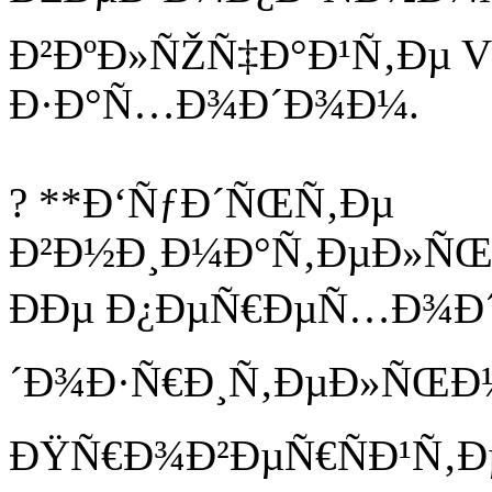
Ð²ÐºÐ»ÑŽÑ‡Ð°Ð¹Ñ‚Ðµ 
Ð·Ð°Ñ…Ð¾Ð´Ð¾Ð¼.
? **Ð‘ÑƒÐ´ÑŒÑ‚Ðµ
Ð²Ð½Ð¸Ð¼Ð°Ñ‚ÐµÐ»ÑŒ
ÐÐµ Ð¿ÐµÑ€ÐµÑ…Ð¾Ð´
´Ð¾Ð·Ñ€Ð¸Ñ‚ÐµÐ»ÑŒÐ½
ÐŸÑ€Ð¾Ð²ÐµÑ€ÑÐ¹Ñ‚Ðµ