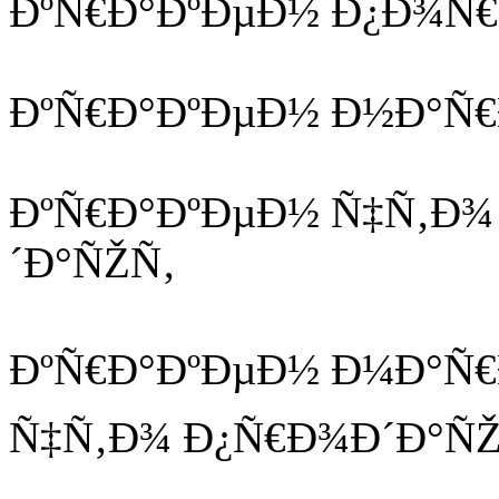
ÐºÑ€Ð°ÐºÐµÐ½ Ð¿Ð¾Ñ
ÐºÑ€Ð°ÐºÐµÐ½ Ð½Ð°Ñ€
ÐºÑ€Ð°ÐºÐµÐ½ Ñ‡Ñ‚Ð¾
´Ð°ÑŽÑ‚
ÐºÑ€Ð°ÐºÐµÐ½ Ð¼Ð°Ñ€
Ñ‡Ñ‚Ð¾ Ð¿Ñ€Ð¾Ð´Ð°ÑŽ