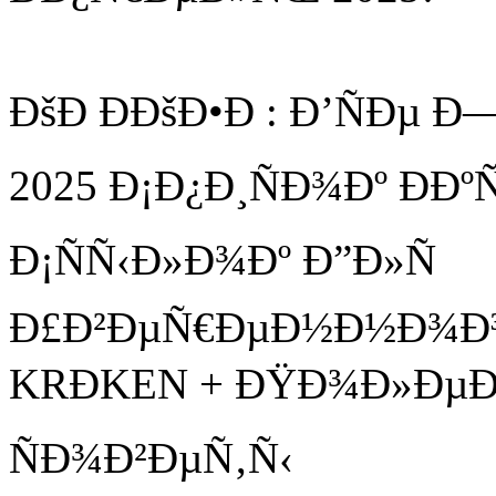
ÐšÐ ÐÐšÐ•Ð : Ð’ÑÐµ 
2025 Ð¡Ð¿Ð¸ÑÐ¾Ðº Ð
Ð¡ÑÑ‹Ð»Ð¾Ðº Ð”Ð»Ñ
Ð£Ð²ÐµÑ€ÐµÐ½Ð½Ð¾Ð³
KRÐKEN + ÐŸÐ¾Ð»Ðµ
ÑÐ¾Ð²ÐµÑ‚Ñ‹