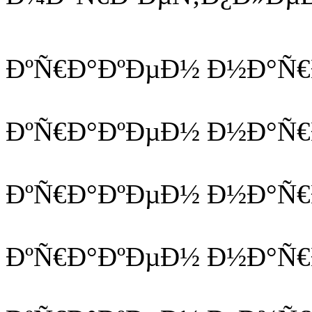
ÐºÑ€Ð°ÐºÐµÐ½ Ð½Ð°Ñ€
ÐºÑ€Ð°ÐºÐµÐ½ Ð½Ð°Ñ
ÐºÑ€Ð°ÐºÐµÐ½ Ð½Ð°Ñ
ÐºÑ€Ð°ÐºÐµÐ½ Ð½Ð°Ñ€