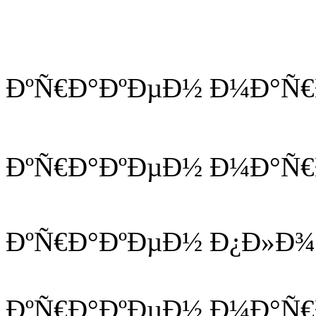
ÐºÑ€Ð°ÐºÐµÐ½ Ð¼Ð°Ñ€
ÐºÑ€Ð°ÐºÐµÐ½ Ð¼Ð°Ñ€
ÐºÑ€Ð°ÐºÐµÐ½ Ð¿Ð»Ð
ÐºÑ€Ð°ÐºÐµÐ½ Ð¼Ð°Ñ€