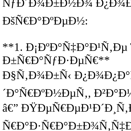
ÑƒÐ´Ð¾Ð±Ð½Ð¾ Ð¿Ð¾Ð
ÐšÑ€Ð°ÐºÐµÐ½:
**1. Ð¡ÐºÐ°Ñ‡Ð°Ð¹Ñ‚Ðµ 
Ð±Ñ€Ð°ÑƒÐ·ÐµÑ€**
Ð§Ñ‚Ð¾Ð±Ñ‹ Ð¿Ð¾Ð¿Ð°Ñ
´Ð°Ñ€ÐºÐ½ÐµÑ‚, Ð²Ð°Ð
â€” ÐŸÐµÑ€ÐµÐ¹Ð´Ð¸Ñ‚
Ñ€Ð°Ð·Ñ€Ð°Ð±Ð¾Ñ‚Ñ‡Ð¸