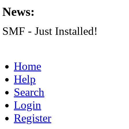
News:
SMF - Just Installed!
Home
Help
Search
Login
Register