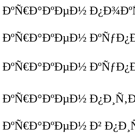
ÐºÑ€Ð°ÐºÐµÐ½ Ð¿Ð¾Ðº
ÐºÑ€Ð°ÐºÐµÐ½ ÐºÑƒÐ¿
ÐºÑ€Ð°ÐºÐµÐ½ ÐºÑƒÐ¿
ÐºÑ€Ð°ÐºÐµÐ½ Ð¿Ð¸Ñ‚
ÐºÑ€Ð°ÐºÐµÐ½ Ð² Ð¿Ð¸