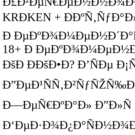
Ð£Ð²ÐµÑ€ÐµÐ½Ð½Ð¾Ð³
KRÐKEN + ÐÐºÑ‚ÑƒÐ
Ð ÐµÐºÐ¾Ð¼ÐµÐ½Ð´Ð°Ñ
18+ Ð ÐµÐºÐ¾Ð¼ÐµÐ½Ð
ÐšÐ ÐÐšÐ•Ð? Ð’ÑÐµ Ð¡
Ð”ÐµÐ¹ÑÑ‚Ð²ÑƒÑŽÑ‰Ð¸
Ð—ÐµÑ€ÐºÐ°Ð» Ð”Ð»Ñ
Ð‘ÐµÐ·Ð¾Ð¿Ð°ÑÐ½Ð¾