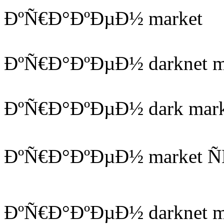
ÐºÑ€Ð°ÐºÐµÐ½ market
ÐºÑ€Ð°ÐºÐµÐ½ darknet m
ÐºÑ€Ð°ÐºÐµÐ½ dark mark
ÐºÑ€Ð°ÐºÐµÐ½ market Ñ
ÐºÑ€Ð°ÐºÐµÐ½ darknet ma