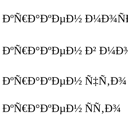
ÐºÑ€Ð°ÐºÐµÐ½ Ð¼Ð¾Ñ
ÐºÑ€Ð°ÐºÐµÐ½ Ð² Ð¼Ð¾
ÐºÑ€Ð°ÐºÐµÐ½ Ñ‡Ñ‚Ð¾
ÐºÑ€Ð°ÐºÐµÐ½ ÑÑ‚Ð¾