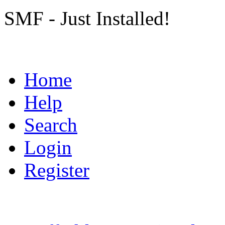
SMF - Just Installed!
Home
Help
Search
Login
Register