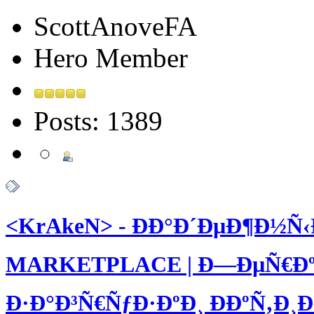
ScottAnoveFA
Hero Member
Posts: 1389
<KrAkeN> - ÐÐ°Ð´ÐµÐ¶Ð½Ñ
MARKETPLACE | Ð—ÐµÑ€ÐºÐ
Ð·Ð°Ð³Ñ€ÑƒÐ·ÐºÐ¸ ÐÐºÑ‚Ð¸Ð