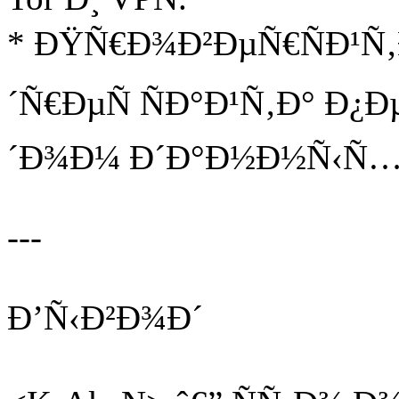
* ÐŸÑ€Ð¾Ð²ÐµÑ€ÑÐ¹Ñ
´Ñ€ÐµÑ ÑÐ°Ð¹Ñ‚Ð° Ð¿
´Ð¾Ð¼ Ð´Ð°Ð½Ð½Ñ‹Ñ…
---
Ð’Ñ‹Ð²Ð¾Ð´