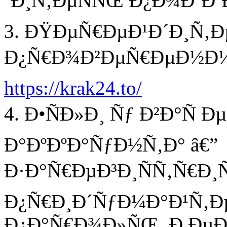
´Ð¸Ñ‚ÐµÑÑŒ Ð¿Ð¾Ð´Ðº
3. ÐŸÐµÑ€ÐµÐ¹Ð´Ð¸Ñ‚Ð
Ð¿Ñ€Ð¾Ð²ÐµÑ€ÐµÐ½Ð½Ð
https://krak24.to/
4. Ð•ÑÐ»Ð¸ Ñƒ Ð²Ð°Ñ
Ð°ÐºÐºÐ°ÑƒÐ½Ñ‚Ð° â€”
Ð·Ð°Ñ€ÐµÐ³Ð¸ÑÑ‚Ñ€Ð¸
Ð¿Ñ€Ð¸Ð´ÑƒÐ¼Ð°Ð¹Ñ‚Ð
Ð¿Ð°Ñ€Ð¾Ð»ÑŒ. Ð Ðµ