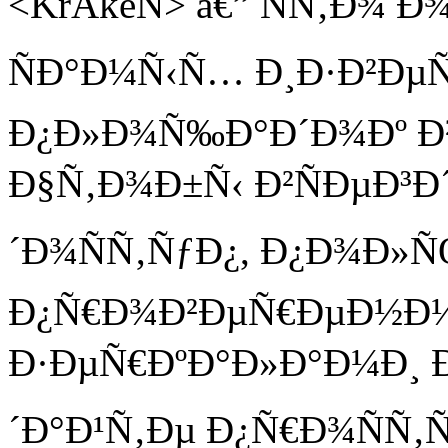
<KrAkeN> â€” ÑÑ‚Ð¾ Ð
ÑÐ°Ð¼Ñ‹Ñ… Ð¸Ð·Ð²Ðµ
Ð¿Ð»Ð¾Ñ‰Ð°Ð´Ð¾Ðº Ð²
Ð§Ñ‚Ð¾Ð±Ñ‹ Ð²ÑÐµÐ³Ð
´Ð¾ÑÑ‚ÑƒÐ¿, Ð¿Ð¾Ð»
Ð¿Ñ€Ð¾Ð²ÐµÑ€ÐµÐ½Ð
Ð·ÐµÑ€ÐºÐ°Ð»Ð°Ð¼Ð¸ 
´Ð°Ð¹Ñ‚Ðµ Ð¿Ñ€Ð¾ÑÑ‚