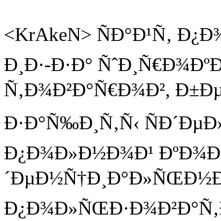
<KrAkeN> ÑÐ°Ð¹Ñ‚ Ð¿
Ð¸Ð·-Ð·Ð° ÑˆÐ¸Ñ€Ð¾Ð
Ñ‚Ð¾Ð²Ð°Ñ€Ð¾Ð², Ð±Ð
Ð·Ð°Ñ‰Ð¸Ñ‚Ñ‹ ÑÐ´ÐµÐ
Ð¿Ð¾Ð»Ð½Ð¾Ð¹ ÐºÐ¾Ð
´ÐµÐ½Ñ†Ð¸Ð°Ð»ÑŒÐ½Ð
Ð¿Ð¾Ð»ÑŒÐ·Ð¾Ð²Ð°Ñ‚