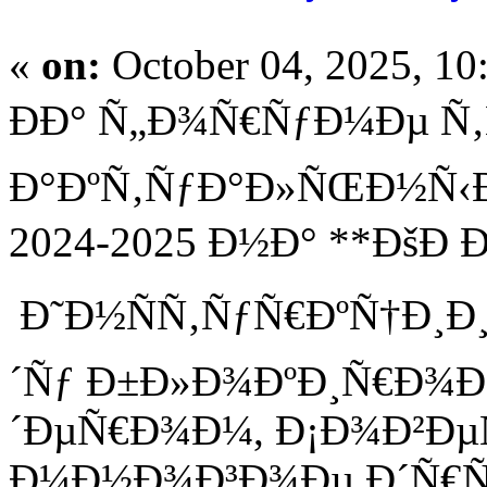
«
on:
October 04, 2025, 10
ÐÐ° Ñ„Ð¾Ñ€ÑƒÐ¼Ðµ Ñ
Ð°ÐºÑ‚ÑƒÐ°Ð»ÑŒÐ½Ñ‹
2024-2025 Ð½Ð° **ÐšÐ Ð
Ð˜Ð½ÑÑ‚ÑƒÑ€ÐºÑ†Ð¸
´Ñƒ Ð±Ð»Ð¾ÐºÐ¸Ñ€Ð¾Ð
´ÐµÑ€Ð¾Ð¼, Ð¡Ð¾Ð²ÐµÑ
Ð¼Ð½Ð¾Ð³Ð¾Ðµ Ð´Ñ€Ñ