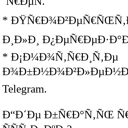
´Ñ€ÐµÑ.
* ÐŸÑ€Ð¾Ð²ÐµÑ€ÑŒÑ‚Ð
Ð¸Ð»Ð¸ Ð¿ÐµÑ€ÐµÐ·Ð°Ð¿
* Ð¡Ð¼Ð¾Ñ‚Ñ€Ð¸Ñ‚Ðµ
Ð¾Ð±Ð½Ð¾Ð²Ð»ÐµÐ½Ð¸Ñ
Telegram.
Ð“Ð´Ðµ Ð±Ñ€Ð°Ñ‚ÑŒ Ñ