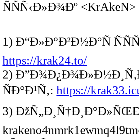
ÑÑÑ‹Ð»Ð¾Ðº <KrAkeN>
1) Ð“Ð»Ð°Ð²Ð½Ð°Ñ ÑÑ
https://krak24.to/
2) Ð”Ð¾Ð¿Ð¾Ð»Ð½Ð¸Ñ
ÑÐ°Ð¹Ñ‚:
https://krak33.ic
3) ÐžÑ„Ð¸Ñ†Ð¸Ð°Ð»ÑŒÐ½
krakeno4nmrk1ewmq4l9tme