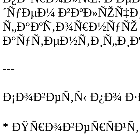
´ÑƒÐµÐ¼ Ð²ÐºÐ»ÑŽÑ‡Ð
Ñ„Ð°ÐºÑ‚Ð¾Ñ€Ð½ÑƒÑŽ
Ð°ÑƒÑ‚ÐµÐ½Ñ‚Ð¸Ñ„Ð¸Ð
---
Ð¡Ð¾Ð²ÐµÑ‚Ñ‹ Ð¿Ð¾ Ð
* ÐŸÑ€Ð¾Ð²ÐµÑ€ÑÐ¹Ñ‚Ð