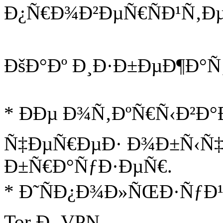
Ð¿Ñ€Ð¾Ð²ÐµÑ€ÑÐ¹Ñ‚Ðµ
ÐšÐ°Ðº Ð¸Ð·Ð±ÐµÐ¶Ð°Ñ
* ÐÐµ Ð¾Ñ‚ÐºÑ€Ñ‹Ð²Ð°Ð
Ñ‡ÐµÑ€ÐµÐ· Ð¾Ð±Ñ‹Ñ
Ð±Ñ€Ð°ÑƒÐ·ÐµÑ€.
* Ð˜ÑÐ¿Ð¾Ð»ÑŒÐ·ÑƒÐ
Tor Ð¸ VPN.