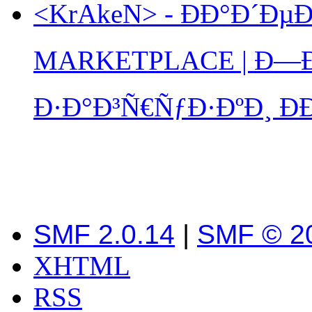
<KrAkeN> - ÐÐ°Ð´Ð
MARKETPLACE | Ð—Ð
Ð·Ð°Ð³Ñ€ÑƒÐ·ÐºÐ¸ Ð
SMF 2.0.14
|
SMF © 2
XHTML
RSS