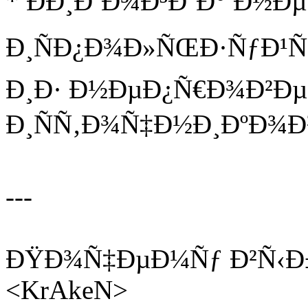
* ÐÐ¸ÐºÐ¾Ð³Ð´Ð° Ð½Ðµ
Ð¸ÑÐ¿Ð¾Ð»ÑŒÐ·ÑƒÐ¹Ñ‚
Ð¸Ð· Ð½ÐµÐ¿Ñ€Ð¾Ð²
Ð¸ÑÑ‚Ð¾Ñ‡Ð½Ð¸ÐºÐ¾Ð²
---
ÐŸÐ¾Ñ‡ÐµÐ¼Ñƒ Ð²Ñ‹Ð
<KrAkeN>