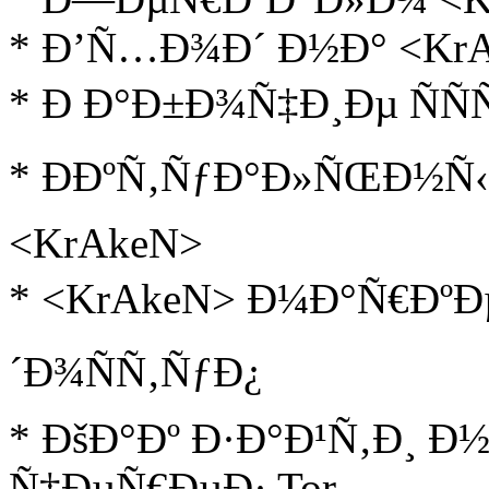
* Ð’Ñ…Ð¾Ð´ Ð½Ð° <Kr
* Ð Ð°Ð±Ð¾Ñ‡Ð¸Ðµ ÑÑ
* ÐÐºÑ‚ÑƒÐ°Ð»ÑŒÐ½Ñ‹Ð
<KrAkeN>
* <KrAkeN> Ð¼Ð°Ñ€ÐºÐ
´Ð¾ÑÑ‚ÑƒÐ¿
* ÐšÐ°Ðº Ð·Ð°Ð¹Ñ‚Ð¸ Ð
Ñ‡ÐµÑ€ÐµÐ· Tor