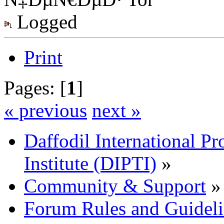
Logged
Print
Pages: [
1
]
« previous
next »
Daffodil International Pr
Institute (DIPTI)
»
Community & Support
»
Forum Rules and Guideli