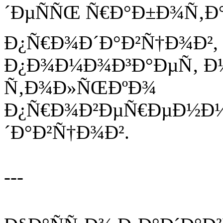
´ÐµÑÑŒ Ñ€Ð°Ð±Ð¾Ñ‚Ð
Ð¿Ñ€Ð¾Ð´Ð°Ð²Ñ†Ð¾Ð²,
Ð¿Ð¾Ð¼Ð¾Ð³Ð°ÐµÑ‚ 
Ñ‚Ð¾Ð»ÑŒÐºÐ¾
Ð¿Ñ€Ð¾Ð²ÐµÑ€ÐµÐ½Ð
´Ð°Ð²Ñ†Ð¾Ð².
---