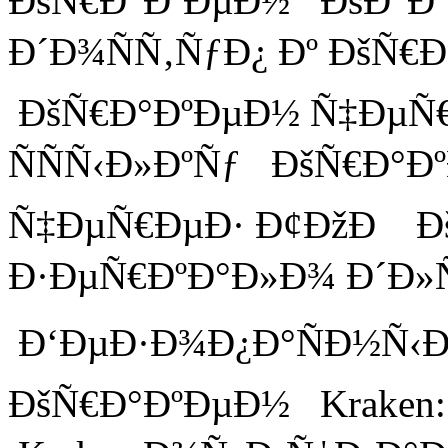
ÐšÑ€Ð°ÐºÐµÐ½ ÐšÐ°Ð
Ð´Ð¾ÑÑ‚ÑƒÐ¿ Ðº ÐšÑ€
ÐšÑ€Ð°ÐºÐµÐ½ Ñ‡ÐµÑ€
ÑÑÑ‹Ð»ÐºÑƒ ÐšÑ€Ð°Ð
Ñ‡ÐµÑ€ÐµÐ· Ð¢ÐžÐ Ð
Ð·ÐµÑ€ÐºÐ°Ð»Ð¾ Ð´Ð»
Ð‘ÐµÐ·Ð¾Ð¿Ð°ÑÐ½Ñ‹Ð¹
ÐšÑ€Ð°ÐºÐµÐ½ Kraken: