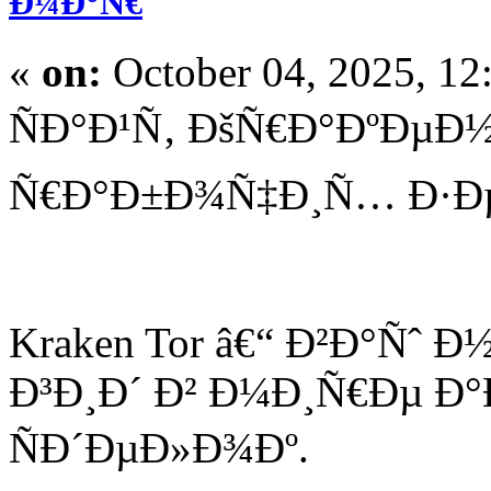
Ð¼Ð°Ñ€
«
on:
October 04, 2025, 12
ÑÐ°Ð¹Ñ‚ ÐšÑ€Ð°ÐºÐµÐ½
Ñ€Ð°Ð±Ð¾Ñ‡Ð¸Ñ… Ð·Ð
Kraken Tor â€“ Ð²Ð°Ñˆ
Ð³Ð¸Ð´ Ð² Ð¼Ð¸Ñ€Ðµ
ÑÐ´ÐµÐ»Ð¾Ðº.