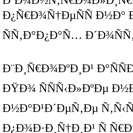
Ð¿Ñ€Ð¾Ñ†ÐµÑÑ Ð½Ð° 
ÑÑ‚Ð°Ð¿Ð°Ñ… Ð´Ð¾ÑÑ‚
Ð¨Ð¸Ñ€Ð¾ÐºÐ¸Ð¹ Ð°ÑÑ
ÐŸÐ¾ ÑÑÑ‹Ð»ÐºÐµ Ð½Ð°
Ð½Ð°Ð¹Ð´ÐµÑ‚Ðµ Ñ‚Ñ‹Ñ
Ð¿Ð¾Ð·Ð¸Ñ†Ð¸Ð¹ Ñ Ñ