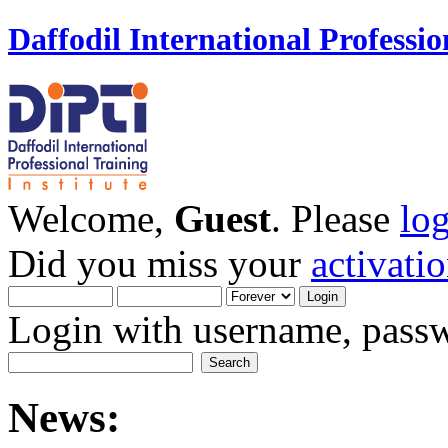
Daffodil International Professio
Welcome,
Guest
. Please
lo
Did you miss your
activati
Login with username, passw
News: