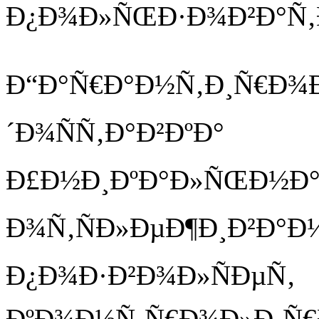
Ð¿Ð¾Ð»ÑŒÐ·Ð¾Ð²Ð°Ñ‚
Ð“Ð°Ñ€Ð°Ð½Ñ‚Ð¸Ñ€Ð¾Ð
´Ð¾ÑÑ‚Ð°Ð²ÐºÐ°
Ð£Ð½Ð¸ÐºÐ°Ð»ÑŒÐ½Ð°Ñ
Ð¾Ñ‚ÑÐ»ÐµÐ¶Ð¸Ð²Ð°Ð½
Ð¿Ð¾Ð·Ð²Ð¾Ð»ÑÐµÑ‚
ÐºÐ¾Ð½Ñ‚Ñ€Ð¾Ð»Ð¸Ñ€