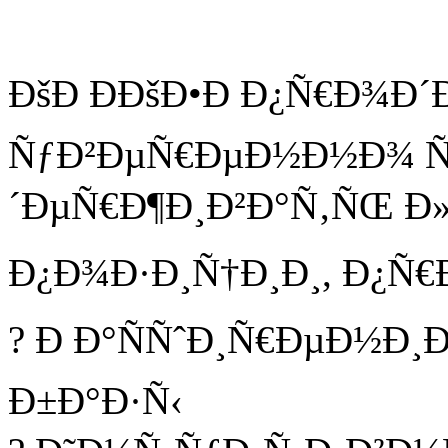
ÐšÐ ÐÐšÐ•Ð Ð¿Ñ€Ð¾Ð
ÑƒÐ²ÐµÑ€ÐµÐ½Ð½Ð¾ 
´ÐµÑ€Ð¶Ð¸Ð²Ð°Ñ‚ÑŒ Ð»
Ð¿Ð¾Ð·Ð¸Ñ†Ð¸Ð¸, Ð¿Ñ€Ð
? Ð Ð°ÑÑˆÐ¸Ñ€ÐµÐ½Ð
Ð±Ð°Ð·Ñ‹