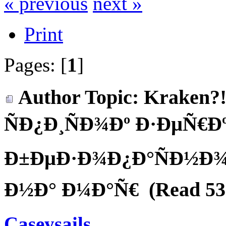
« previous
next »
Print
Pages: [
1
]
Author
Topic: Kraken
ÑÐ¿Ð¸ÑÐ¾Ðº Ð·ÐµÑ€Ðº
Ð±ÐµÐ·Ð¾Ð¿Ð°ÑÐ½Ð
Ð½Ð° Ð¼Ð°Ñ€ (Read 53 
Caseysails