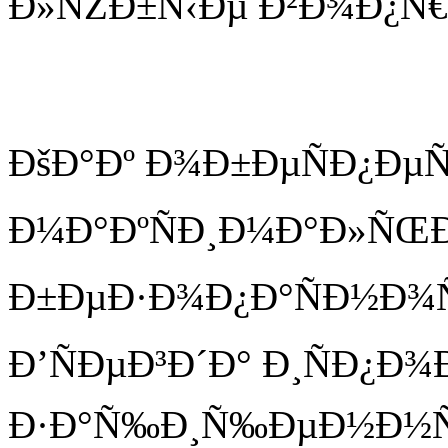
Ð»ÑŽÐ±Ñ‹Ðµ Ð²Ð¾Ð¿Ñ€
ÐšÐ°Ðº Ð¾Ð±ÐµÑÐ¿Ðµ
Ð¼Ð°ÐºÑÐ¸Ð¼Ð°Ð»ÑŒ
Ð±ÐµÐ·Ð¾Ð¿Ð°ÑÐ½Ð¾Ñ
Ð’ÑÐµÐ³Ð´Ð° Ð¸ÑÐ¿Ð
Ð·Ð°Ñ‰Ð¸Ñ‰ÐµÐ½Ð½Ñ