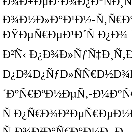
Ð¾Ð±ÐµÐ·Ð¾Ð¿Ð°ÑÐ¸Ñ
Ð¾Ð½Ð»Ð°Ð¹Ð½-Ñ‚Ñ€Ð°
ÐŸÐµÑ€ÐµÐ¹Ð´Ñ Ð¿Ð¾ Ñ
Ð²Ñ‹ Ð¿Ð¾Ð»ÑƒÑ‡Ð¸Ñ‚Ð
Ð¿Ð¾Ð¿ÑƒÐ»ÑÑ€Ð½Ð¾
´Ð°Ñ€ÐºÐ½ÐµÑ‚-Ð¼Ð°Ñ
Ñ Ð¿Ñ€Ð¾Ð²ÐµÑ€ÐµÐ
Ñ‚Ð¾Ð²Ð°Ñ€Ð°Ð¼Ð¸ Ð¸