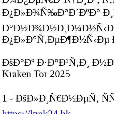
Ð¿Ð»Ð¾Ñ‰Ð°Ð´ÐºÐ° Ð
Ð°Ð½Ð¾Ð½Ð¸Ð¼Ð½Ñ‹Ð
Ð¿Ð»Ð°Ñ‚ÐµÐ¶Ð½Ñ‹Ðµ 
ÐšÐ°Ðº Ð·Ð°Ð¹Ñ‚Ð¸ Ð½
Kraken Tor 2025
1 - ÐšÐ»Ð¸Ñ€Ð½ÐµÑ‚ ÑÑ
https://krak24.hk