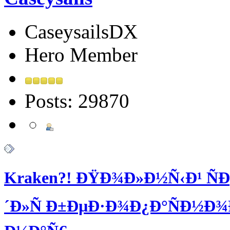
CaseysailsDX
Hero Member
Posts: 29870
Kraken?! ÐŸÐ¾Ð»Ð½Ñ‹Ð¹ ÑÐ
´Ð»Ñ Ð±ÐµÐ·Ð¾Ð¿Ð°ÑÐ½Ð