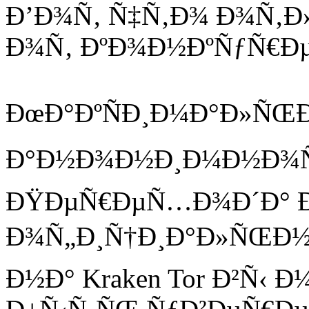
Ð’Ð¾Ñ‚ Ñ‡Ñ‚Ð¾ Ð¾Ñ‚Ð
Ð¾Ñ‚ ÐºÐ¾Ð½ÐºÑƒÑ€Ð
ÐœÐ°ÐºÑÐ¸Ð¼Ð°Ð»ÑŒÐ
Ð°Ð½Ð¾Ð½Ð¸Ð¼Ð½Ð¾Ñ
ÐŸÐµÑ€ÐµÑ…Ð¾Ð´Ð° 
Ð¾Ñ„Ð¸Ñ†Ð¸Ð°Ð»ÑŒÐ½Ð
Ð½Ð° Kraken Tor Ð²Ñ‹ 