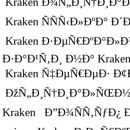
Kraken Ð¾Ñ„Ð¸Ñ†Ð¸Ð°Ð
Kraken ÑÑÑ‹Ð»ÐºÐ° Ð´
Kraken Ð·ÐµÑ€ÐºÐ°Ð»Ð
Ð·Ð°Ð¹Ñ‚Ð¸ Ð½Ð° Krak
Kraken Ñ‡ÐµÑ€ÐµÐ· Ð
ÐžÑ„Ð¸Ñ†Ð¸Ð°Ð»ÑŒÐ½Ð°
Kraken Ð”Ð¾ÑÑ‚ÑƒÐ¿ Ð