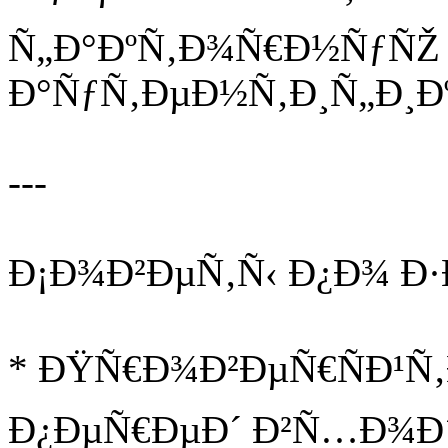
Ñ„Ð°ÐºÑ‚Ð¾Ñ€Ð½ÑƒÑŽ
Ð°ÑƒÑ‚ÐµÐ½Ñ‚Ð¸Ñ„Ð¸Ð
---
Ð¡Ð¾Ð²ÐµÑ‚Ñ‹ Ð¿Ð¾ Ð
* ÐŸÑ€Ð¾Ð²ÐµÑ€ÑÐ¹Ñ‚Ð
Ð¿ÐµÑ€ÐµÐ´ Ð²Ñ…Ð¾Ð