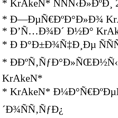
* KrAkeN* ÑÑÑ‹Ð»ÐºÐ¸ 
* Ð—ÐµÑ€ÐºÐ°Ð»Ð¾ Kr
* Ð’Ñ…Ð¾Ð´ Ð½Ð° KrA
* Ð Ð°Ð±Ð¾Ñ‡Ð¸Ðµ ÑÑ
* ÐÐºÑ‚ÑƒÐ°Ð»ÑŒÐ½Ñ‹Ð
KrAkeN*
* KrAkeN* Ð¼Ð°Ñ€ÐºÐµ
´Ð¾ÑÑ‚ÑƒÐ¿