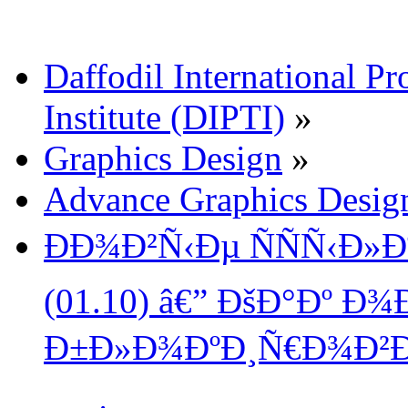
Daffodil International Pr
Institute (DIPTI)
»
Graphics Design
»
Advance Graphics Desig
ÐÐ¾Ð²Ñ‹Ðµ ÑÑÑ‹Ð»
(01.10) â€” ÐšÐ°Ðº Ð
Ð±Ð»Ð¾ÐºÐ¸Ñ€Ð¾Ð²Ðº