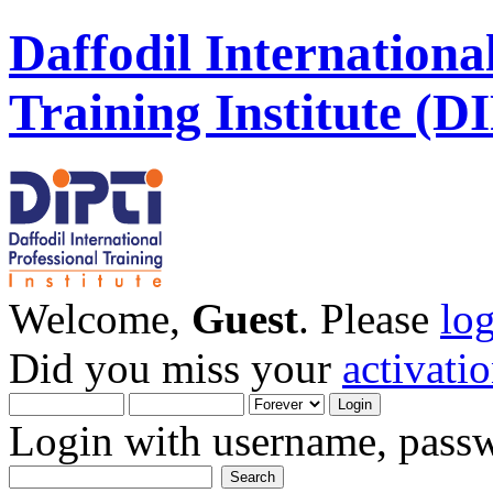
Daffodil Internationa
Training Institute (D
Welcome,
Guest
. Please
lo
Did you miss your
activati
Login with username, passw