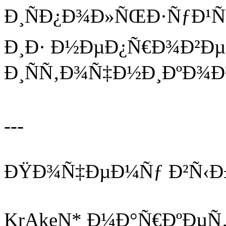
Ð¸ÑÐ¿Ð¾Ð»ÑŒÐ·ÑƒÐ¹Ñ‚
Ð¸Ð· Ð½ÐµÐ¿Ñ€Ð¾Ð²
Ð¸ÑÑ‚Ð¾Ñ‡Ð½Ð¸ÐºÐ¾Ð²
---
ÐŸÐ¾Ñ‡ÐµÐ¼Ñƒ Ð²Ñ‹Ð±
KrAkeN* Ð¼Ð°Ñ€ÐºÐµÑ‚