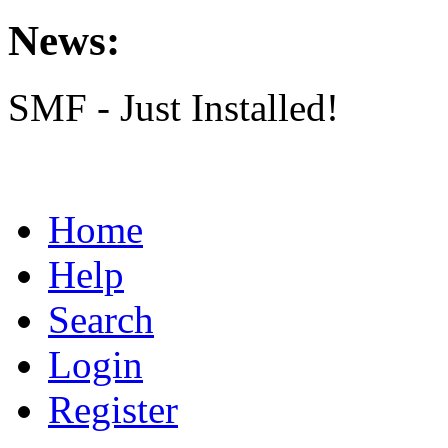
News:
SMF - Just Installed!
Home
Help
Search
Login
Register