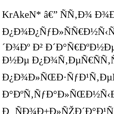
KrAkeN* â€” ÑÑ‚Ð¾ Ð¾
Ð¿Ð¾Ð¿ÑƒÐ»ÑÑ€Ð½Ñ
´Ð¾Ðº Ð² Ð´Ð°Ñ€ÐºÐ½Ð
Ð½Ðµ Ð¿Ð¾Ñ‚ÐµÑ€ÑÑ‚
Ð¿Ð¾Ð»ÑŒÐ·ÑƒÐ¹Ñ‚Ðµ
Ð°ÐºÑ‚ÑƒÐ°Ð»ÑŒÐ½Ñ‹Ð
Ð¸ ÑÐ¾Ð±Ð»ÑŽÐ´Ð°Ð¹Ñ