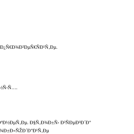
 Ð¿Ñ€Ð¾Ð²ÐµÑ€ÑÐ¹Ñ‚Ðµ.
Ð½Ñ‹Ñ….
ÐºÐ½ÐµÑ‚Ðµ. Ð§Ñ‚Ð¾Ð±Ñ‹ Ð²ÑÐµÐ³Ð´Ð°
Ð¾Ð±Ð»ÑŽÐ´Ð°Ð¹Ñ‚Ðµ