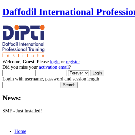
Daffodil International Professio
Welcome,
Guest
. Please
login
or
register
.
Did you miss your
activation email
?
Login with username, password and session length
News:
SMF - Just Installed!
Home