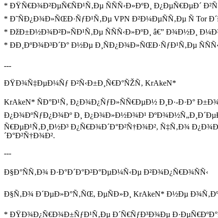
* ÐŸÑ€Ð¾Ð²ÐµÑ€ÑÐ¹Ñ‚Ðµ ÑÑÑ‹Ð»ÐºÐ¸ Ð¿ÐµÑ€ÐµÐ´ Ð
* Ð˜ÑÐ¿Ð¾Ð»ÑŒÐ·ÑƒÐ¹Ñ‚Ðµ VPN Ð²Ð¼ÐµÑÑ‚Ðµ Ñ Tor
* ÐžÐ±Ð½Ð¾Ð²Ð»ÑÐ¹Ñ‚Ðµ ÑÑÑ‹Ð»ÐºÐ¸ â€” Ð¾Ð½Ð¸ Ð¼
* ÐÐ¸ÐºÐ¾Ð³Ð´Ð° Ð½Ðµ Ð¸ÑÐ¿Ð¾Ð»ÑŒÐ·ÑƒÐ¹Ñ‚Ðµ ÑÑ
---
ÐŸÐ¾Ñ‡ÐµÐ¼Ñƒ Ð²Ñ‹Ð±Ð¸Ñ€Ð°ÑŽÑ‚ KrAkeN*
KrAkeN* ÑÐ°Ð¹Ñ‚ Ð¿Ð¾Ð¿ÑƒÐ»ÑÑ€ÐµÐ½ Ð¸Ð·-Ð·Ð° Ð
Ð¿Ð¾ÐºÑƒÐ¿Ð¾Ðº Ð¸ Ð¿Ð¾Ð»Ð½Ð¾Ð¹ ÐºÐ¾Ð½Ñ„Ð¸Ð´Ðµ
Ñ€ÐµÐ¹Ñ‚Ð¸Ð½Ð³ Ð¿Ñ€Ð¾Ð´Ð°Ð²Ñ†Ð¾Ð², Ñ‡Ñ‚Ð¾ Ð¿Ð
´Ð°Ð²Ñ†Ð¾Ð².
---
Ð§Ð°ÑÑ‚Ð¾ Ð·Ð°Ð´Ð°Ð²Ð°ÐµÐ¼Ñ‹Ðµ Ð²Ð¾Ð¿Ñ€Ð¾ÑÑ‹
Ð§Ñ‚Ð¾ Ð´ÐµÐ»Ð°Ñ‚ÑŒ, ÐµÑÐ»Ð¸ KrAkeN* Ð½Ðµ Ð¾Ñ‚Ðº
* ÐŸÐ¾Ð¿Ñ€Ð¾Ð±ÑƒÐ¹Ñ‚Ðµ Ð´Ñ€ÑƒÐ³Ð¾Ðµ Ð·ÐµÑ€ÐºÐ°