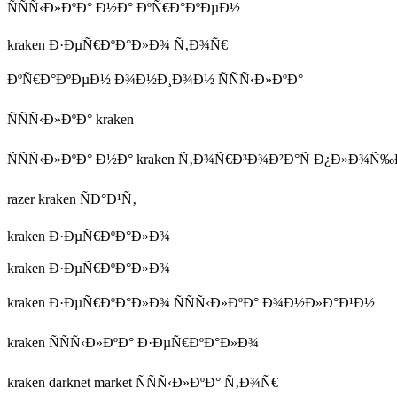
ÑÑÑ‹Ð»ÐºÐ° Ð½Ð° ÐºÑ€Ð°ÐºÐµÐ½
kraken Ð·ÐµÑ€ÐºÐ°Ð»Ð¾ Ñ‚Ð¾Ñ€
ÐºÑ€Ð°ÐºÐµÐ½ Ð¾Ð½Ð¸Ð¾Ð½ ÑÑÑ‹Ð»ÐºÐ°
ÑÑÑ‹Ð»ÐºÐ° kraken
ÑÑÑ‹Ð»ÐºÐ° Ð½Ð° kraken Ñ‚Ð¾Ñ€Ð³Ð¾Ð²Ð°Ñ Ð¿Ð»Ð¾Ñ‰
razer kraken ÑÐ°Ð¹Ñ‚
kraken Ð·ÐµÑ€ÐºÐ°Ð»Ð¾
kraken Ð·ÐµÑ€ÐºÐ°Ð»Ð¾
kraken Ð·ÐµÑ€ÐºÐ°Ð»Ð¾ ÑÑÑ‹Ð»ÐºÐ° Ð¾Ð½Ð»Ð°Ð¹Ð½
kraken ÑÑÑ‹Ð»ÐºÐ° Ð·ÐµÑ€ÐºÐ°Ð»Ð¾
kraken darknet market ÑÑÑ‹Ð»ÐºÐ° Ñ‚Ð¾Ñ€