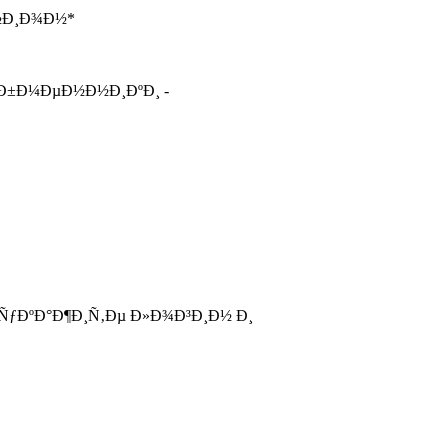
¾Ð½Ð¸Ð¾Ð½*
¾Ð±Ð¼ÐµÐ½Ð½Ð¸ÐºÐ¸ -
, ÑƒÐºÐ°Ð¶Ð¸Ñ‚Ðµ Ð»Ð¾Ð³Ð¸Ð½ Ð¸