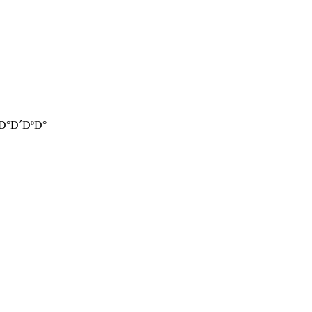
Ð°Ð´ÐºÐ°