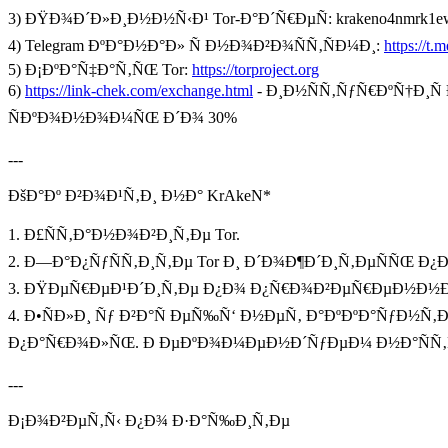
3) ÐŸÐ¾Ð´Ð»Ð¸Ð½Ð½Ñ‹Ð¹ Tor-Ð°Ð´Ñ€ÐµÑ: krakeno4nmrk1ew
4) Telegram ÐºÐ°Ð½Ð°Ð» Ñ Ð½Ð¾Ð²Ð¾ÑÑ‚ÑÐ¼Ð¸:
https://
5) Ð¡ÐºÐ°Ñ‡Ð°Ñ‚ÑŒ Tor:
https://torproject.org
6)
https://link-chek.com/exchange.html
- Ð¸Ð½ÑÑ‚ÑƒÑ€ÐºÑ†Ð¸Ñ
ÑÐºÐ¾Ð½Ð¾Ð¼ÑŒ Ð´Ð¾ 30%
---
ÐšÐ°Ðº Ð²Ð¾Ð¹Ñ‚Ð¸ Ð½Ð° KrAkeN*
1. Ð£ÑÑ‚Ð°Ð½Ð¾Ð²Ð¸Ñ‚Ðµ Tor.
2. Ð—Ð°Ð¿ÑƒÑÑ‚Ð¸Ñ‚Ðµ Tor Ð¸ Ð´Ð¾Ð¶Ð´Ð¸Ñ‚ÐµÑÑŒ Ð
3. ÐŸÐµÑ€ÐµÐ¹Ð´Ð¸Ñ‚Ðµ Ð¿Ð¾ Ð¿Ñ€Ð¾Ð²ÐµÑ€ÐµÐ½Ð½Ð¾
4. Ð•ÑÐ»Ð¸ Ñƒ Ð²Ð°Ñ ÐµÑ‰Ñ‘ Ð½ÐµÑ‚ Ð°ÐºÐºÐ°ÑƒÐ½Ñ‚
Ð¿Ð°Ñ€Ð¾Ð»ÑŒ. Ð ÐµÐºÐ¾Ð¼ÐµÐ½Ð´ÑƒÐµÐ¼ Ð½Ð°ÑÑ‚
---
Ð¡Ð¾Ð²ÐµÑ‚Ñ‹ Ð¿Ð¾ Ð·Ð°Ñ‰Ð¸Ñ‚Ðµ