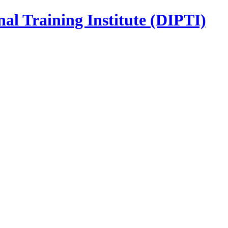
nal Training Institute (DIPTI)