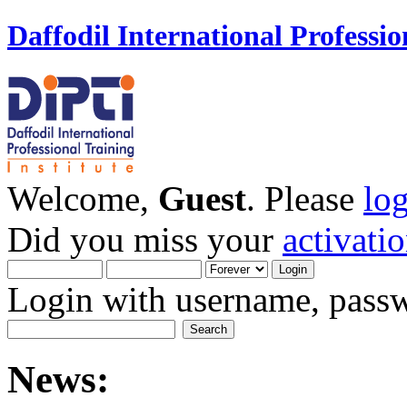
Daffodil International Professio
Welcome,
Guest
. Please
lo
Did you miss your
activati
Login with username, passw
News: