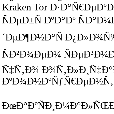
Kraken Tor Ð·Ð°Ñ€Ðµ
ÑÐµÐ±Ñ ÐºÐ°Ðº ÑÐ°Ð¼
´ÐµÐ¶Ð½Ð°Ñ Ð¿Ð»Ð¾Ñ
ÑÐ²Ð¾ÐµÐ¼ ÑÐµÐ³Ð¼
Ñ‡Ñ‚Ð¾ Ð¾Ñ‚Ð»Ð¸Ñ‡Ð°
ÐºÐ¾Ð½ÐºÑƒÑ€ÐµÐ½Ñ‚
ÐœÐ°ÐºÑÐ¸Ð¼Ð°Ð»ÑŒÐ