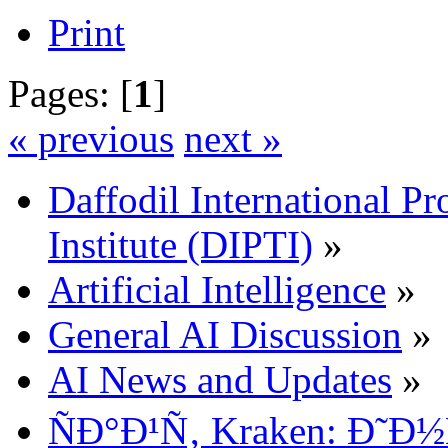
Print
Pages: [
1
]
« previous
next »
Daffodil International Pr
Institute (DIPTI)
»
Artificial Intelligence
»
General AI Discussion
»
AI News and Updates
»
ÑÐ°Ð¹Ñ‚ Kraken: Ð˜Ð