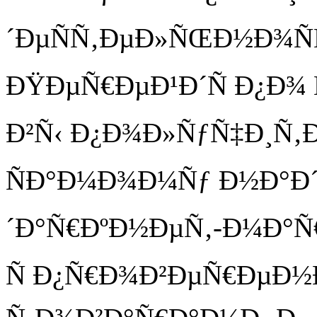
´ÐµÑÑ‚ÐµÐ»ÑŒÐ½Ð¾ÑÑ
ÐŸÐµÑ€ÐµÐ¹Ð´Ñ Ð¿Ð¾ Ñ
Ð²Ñ‹ Ð¿Ð¾Ð»ÑƒÑ‡Ð¸Ñ‚Ð
ÑÐ°Ð¼Ð¾Ð¼Ñƒ Ð½Ð°Ð
´Ð°Ñ€ÐºÐ½ÐµÑ‚-Ð¼Ð°Ñ
Ñ Ð¿Ñ€Ð¾Ð²ÐµÑ€ÐµÐ