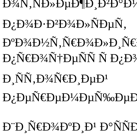
Ð¾Ñ‚ÑÐ»ÐµÐ¶Ð¸Ð²Ð°Ð½
Ð¿Ð¾Ð·Ð²Ð¾Ð»ÑÐµÑ‚
ÐºÐ¾Ð½Ñ‚Ñ€Ð¾Ð»Ð¸Ñ€
Ð¿Ñ€Ð¾Ñ†ÐµÑÑ Ñ Ð¿
Ð¸ÑÑ‚Ð¾Ñ€Ð¸ÐµÐ¹
Ð¿ÐµÑ€ÐµÐ¼ÐµÑ‰ÐµÐ
Ð¨Ð¸Ñ€Ð¾ÐºÐ¸Ð¹ Ð°ÑÑ