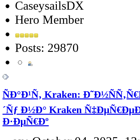
CaseysailsDX
Hero Member
Posts: 29870
ÑÐ°Ð¹Ñ‚ Kraken: Ð˜Ð½ÑÑ‚
´Ñƒ Ð½Ð° Kraken Ñ‡ÐµÑ€Ðµ
Ð·ÐµÑ€Ðº