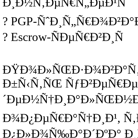
Ð¸Ð½Ñ‚ÐµÑ€Ñ„ÐµÐ¹Ñ
? PGP-ÑˆÐ¸Ñ„Ñ€Ð¾Ð²Ð
? Escrow-ÑÐµÑ€Ð²Ð¸Ñ
ÐŸÐ¾Ð»ÑŒÐ·Ð¾Ð²Ð°Ñ‚
Ð±Ñ‹Ñ‚ÑŒ ÑƒÐ²ÐµÑ€Ðµ
´ÐµÐ½Ñ†Ð¸Ð°Ð»ÑŒÐ½Ð
Ð¾Ð¿ÐµÑ€Ð°Ñ†Ð¸Ð¹, Ñ‚
Ð¿Ð»Ð¾Ñ‰Ð°Ð´ÐºÐ° Ð