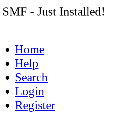
SMF - Just Installed!
Home
Help
Search
Login
Register