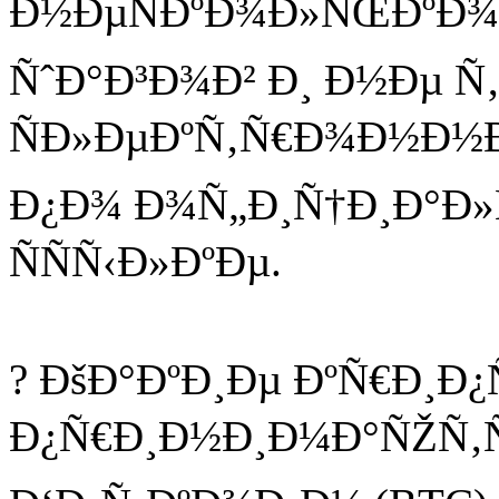
Ð½ÐµÑÐºÐ¾Ð»ÑŒÐºÐ¾
ÑˆÐ°Ð³Ð¾Ð² Ð¸ Ð½Ðµ 
ÑÐ»ÐµÐºÑ‚Ñ€Ð¾Ð½Ð½
Ð¿Ð¾ Ð¾Ñ„Ð¸Ñ†Ð¸Ð°Ð
ÑÑÑ‹Ð»ÐºÐµ.
? ÐšÐ°ÐºÐ¸Ðµ ÐºÑ€Ð¸Ð
Ð¿Ñ€Ð¸Ð½Ð¸Ð¼Ð°ÑŽÑ‚Ñ