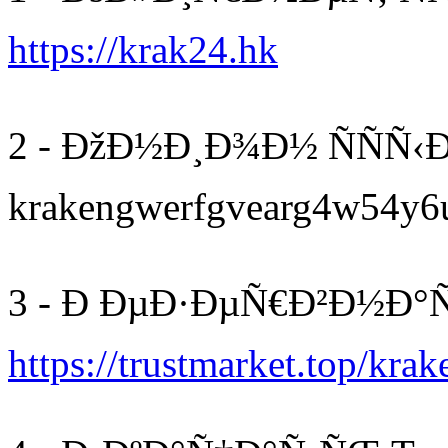
https://krak24.hk
2 - ÐžÐ½Ð¸Ð¾Ð½ ÑÑÑ‹Ð
krakengwerfgvearg4w54y6ui
3 - Ð ÐµÐ·ÐµÑ€Ð²Ð½Ð°Ñ
https://trustmarket.top/krak