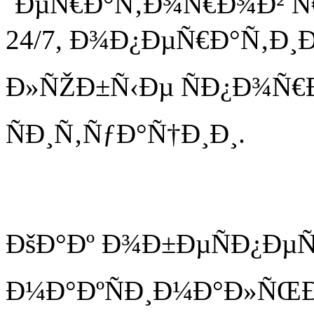
´ÐµÑ€Ð°Ñ‚Ð¾Ñ€Ð¾Ð² Ñ
24/7, Ð¾Ð¿ÐµÑ€Ð°Ñ‚Ð¸
Ð»ÑŽÐ±Ñ‹Ðµ ÑÐ¿Ð¾Ñ€
ÑÐ¸Ñ‚ÑƒÐ°Ñ†Ð¸Ð¸.
ÐšÐ°Ðº Ð¾Ð±ÐµÑÐ¿Ðµ
Ð¼Ð°ÐºÑÐ¸Ð¼Ð°Ð»ÑŒ