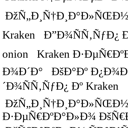
ÐžÑ„Ð¸Ñ†Ð¸Ð°Ð»ÑŒÐ½Ð°
Kraken Ð”Ð¾ÑÑ‚ÑƒÐ¿ Ð
onion Kraken Ð·ÐµÑ€Ð
Ð¾Ð´Ð° ÐšÐ°Ðº Ð¿Ð¾Ð
´Ð¾ÑÑ‚ÑƒÐ¿ Ðº Kraken
ÐžÑ„Ð¸Ñ†Ð¸Ð°Ð»ÑŒÐ
Ð·ÐµÑ€ÐºÐ°Ð»Ð¾ ÐšÑ