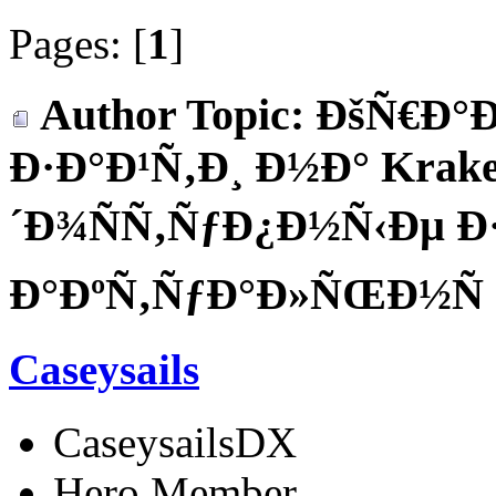
Pages: [
1
]
Author
Topic: ÐšÑ€Ð°
Ð·Ð°Ð¹Ñ‚Ð¸ Ð½Ð° Krake
´Ð¾ÑÑ‚ÑƒÐ¿Ð½Ñ‹Ðµ Ð
Ð°ÐºÑ‚ÑƒÐ°Ð»ÑŒÐ½Ñ (R
Caseysails
CaseysailsDX
Hero Member