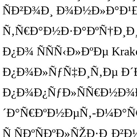
ÑÐ²Ð¾Ð¸ Ð¾Ð½Ð»Ð°Ð¹
Ñ‚Ñ€Ð°Ð½Ð·Ð°ÐºÑ†Ð¸Ð¸
Ð¿Ð¾ ÑÑÑ‹Ð»ÐºÐµ Krake
Ð¿Ð¾Ð»ÑƒÑ‡Ð¸Ñ‚Ðµ Ð´Ð
Ð¿Ð¾Ð¿ÑƒÐ»ÑÑ€Ð½Ð¾
´Ð°Ñ€ÐºÐ½ÐµÑ‚-Ð¼Ð°Ñ
Ñ ÑÐºÑÐºÐ»ÑŽÐ·Ð¸Ð²