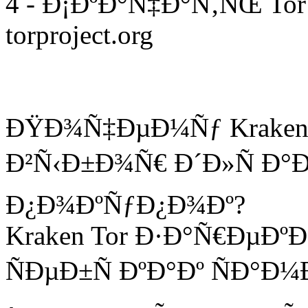
4 - Ð¡ÐºÐ°Ñ‡Ð°Ñ‚ÑŒ Tor 
torproject.org
ÐŸÐ¾Ñ‡ÐµÐ¼Ñƒ Kraken 
Ð²Ñ‹Ð±Ð¾Ñ€ Ð´Ð»Ñ 
Ð¿Ð¾ÐºÑƒÐ¿Ð¾Ðº?
Kraken Tor Ð·Ð°Ñ€Ðµ
ÑÐµÐ±Ñ ÐºÐ°Ðº ÑÐ°Ð¼