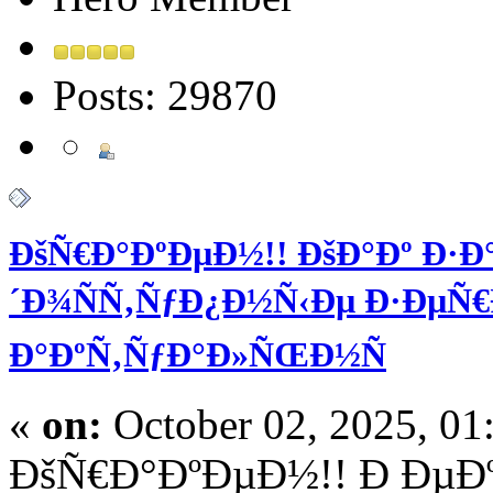
Posts: 29870
ÐšÑ€Ð°ÐºÐµÐ½!! ÐšÐ°Ðº Ð·Ð°
´Ð¾ÑÑ‚ÑƒÐ¿Ð½Ñ‹Ðµ Ð·ÐµÑ€
Ð°ÐºÑ‚ÑƒÐ°Ð»ÑŒÐ½Ñ
«
on:
October 02, 2025, 01
ÐšÑ€Ð°ÐºÐµÐ½!! Ð Ð