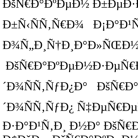
ÐšÑ€Ð°ÐºÐµÐ½ Ð±ÐµÐ·
Ð±Ñ‹ÑÑ‚Ñ€Ð¾ Ð¡Ð°Ð¹Ñ
Ð¾Ñ„Ð¸Ñ†Ð¸Ð°Ð»ÑŒÐ½Ð°
ÐšÑ€Ð°ÐºÐµÐ½Ð·ÐµÑ€Ð
´Ð¾ÑÑ‚ÑƒÐ¿Ð° ÐšÑ€Ð°
´Ð¾ÑÑ‚ÑƒÐ¿ Ñ‡ÐµÑ€Ðµ
Ð·Ð°Ð¹Ñ‚Ð¸ Ð½Ð° ÐšÑ€