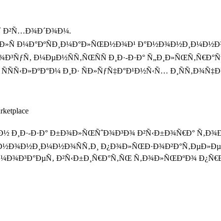
Ð´ Ð²Ñ…Ð¾Ð´Ð¾Ð¼.
 Ð´Ð»Ñ Ð¼Ð°ÐºÑÐ¸Ð¼Ð°Ð»ÑŒÐ½Ð¾Ð¹ Ð°Ð½Ð¾Ð½Ð¸Ð¼Ð½Ð¾
Ð¾Ð³ÑƒÑ‚ Ð¼ÐµÐ½ÑÑ‚ÑŒÑÑ Ð¸Ð·-Ð·Ð° Ñ„Ð¸Ð»ÑŒÑ‚Ñ€Ð°Ñ
ÑÑÑ‹Ð»ÐºÐ°Ð¼ Ð¸Ð· ÑÐ»ÑƒÑ‡Ð°Ð¹Ð½Ñ‹Ñ… Ð¸ÑÑ‚Ð¾Ñ‡Ð
etplace
Ñ€ÐµÐ½ Ð¸Ð·-Ð·Ð° Ð±Ð¾Ð»ÑŒÑˆÐ¾Ð³Ð¾ Ð²Ñ‹Ð±Ð¾Ñ€Ð° Ñ‚Ð
°Ð½Ð¾Ð½Ð¸Ð¼Ð½Ð¾ÑÑ‚Ð¸ Ð¿Ð¾Ð»ÑŒÐ·Ð¾Ð²Ð°Ñ‚ÐµÐ»ÐµÐ
¾Ð¼Ð¾Ð³Ð°ÐµÑ‚ Ð²Ñ‹Ð±Ð¸Ñ€Ð°Ñ‚ÑŒ Ñ‚Ð¾Ð»ÑŒÐºÐ¾ Ð¿