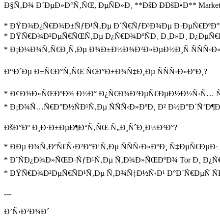
Ð§Ñ‚Ð¾ Ð´ÐµÐ»Ð°Ñ‚ÑŒ, ÐµÑÐ»Ð¸ **ÐšÐ ÐÐšÐ•Ð** Marke
* ÐŸÐ¾Ð¿Ñ€Ð¾Ð±ÑƒÐ¹Ñ‚Ðµ Ð´Ñ€ÑƒÐ³Ð¾Ðµ Ð·ÐµÑ€ÐºÐ°
* ÐŸÑ€Ð¾Ð²ÐµÑ€ÑŒÑ‚Ðµ Ð¿Ñ€Ð¾ÐºÑÐ¸ Ð¸Ð»Ð¸ Ð¿ÐµÑ€Ðµ
* Ð¡Ð¼Ð¾Ñ‚Ñ€Ð¸Ñ‚Ðµ Ð¾Ð±Ð½Ð¾Ð²Ð»ÐµÐ½Ð¸Ñ ÑÑÑ‹Ð»Ð¾
Ð“Ð´Ðµ Ð±Ñ€Ð°Ñ‚ÑŒ Ñ€Ð°Ð±Ð¾Ñ‡Ð¸Ðµ ÑÑÑ‹Ð»ÐºÐ¸?
* Ð¢Ð¾Ð»ÑŒÐºÐ¾ Ð½Ð° Ð¿Ñ€Ð¾Ð²ÐµÑ€ÐµÐ½Ð½Ñ‹Ñ… Ñ
* Ð¡Ð¾Ñ…Ñ€Ð°Ð½ÑÐ¹Ñ‚Ðµ ÑÑÑ‹Ð»ÐºÐ¸ Ð² Ð½Ð°Ð´Ñ‘Ð
ÐšÐ°Ðº Ð¸Ð·Ð±ÐµÐ¶Ð°Ñ‚ÑŒ Ñ„Ð¸ÑˆÐ¸Ð½Ð³Ð°?
* ÐÐµ Ð¾Ñ‚ÐºÑ€Ñ‹Ð²Ð°Ð¹Ñ‚Ðµ ÑÑÑ‹Ð»ÐºÐ¸ Ñ‡ÐµÑ€Ðµ
* Ð˜ÑÐ¿Ð¾Ð»ÑŒÐ·ÑƒÐ¹Ñ‚Ðµ Ñ‚Ð¾Ð»ÑŒÐºÐ¾ Tor Ð¸ Ð¿Ñ€
* ÐŸÑ€Ð¾Ð²ÐµÑ€ÑÐ¹Ñ‚Ðµ Ñ‚Ð¾Ñ‡Ð½Ñ‹Ð¹ Ð°Ð´Ñ€ÐµÑ Ñ
---
Ð’Ñ‹Ð²Ð¾Ð´