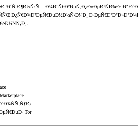
¸Ð· Ð½Ð°Ð´Ñ‘Ð¶Ð½Ñ‹Ñ… Ð¼Ð°Ñ€ÐºÐµÑ‚Ð¿Ð»ÐµÐ¹ÑÐ¾Ð² Ð² 
ÑŒ Ð¿Ñ€Ð¾Ð²ÐµÑ€ÐµÐ½Ð½Ñ‹Ð¼Ð¸ Ð·ÐµÑ€ÐºÐ°Ð»Ð°Ð¼Ð¸
½Ð¾ÑÑ‚Ð¸.
ace
arketplace
 Ð´Ð¾ÑÑ‚ÑƒÐ¿
‡ÐµÑ€ÐµÐ· Tor