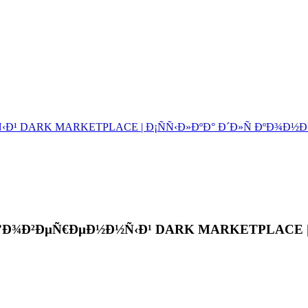
Ð½Ñ‹Ð¹ DARK MARKETPLACE | Ð¡ÑÑ‹Ð»ÐºÐ° Ð´Ð»Ñ ÐºÐ¾Ð½
e - Ð”Ð¾Ð²ÐµÑ€ÐµÐ½Ð½Ñ‹Ð¹ DARK MARKETPLACE | 