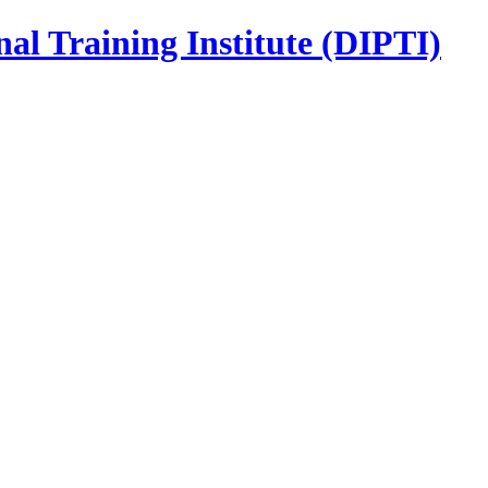
nal Training Institute (DIPTI)