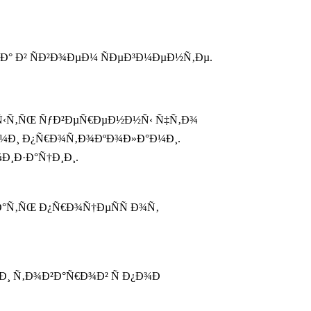
Ð° Ð² ÑÐ²Ð¾ÐµÐ¼ ÑÐµÐ³Ð¼ÐµÐ½Ñ‚Ðµ.
Ñ‹Ñ‚ÑŒ ÑƒÐ²ÐµÑ€ÐµÐ½Ð½Ñ‹ Ñ‡Ñ‚Ð¾
¼Ð¸ Ð¿Ñ€Ð¾Ñ‚Ð¾ÐºÐ¾Ð»Ð°Ð¼Ð¸.
¸Ð·Ð°Ñ†Ð¸Ð¸.
°Ñ‚ÑŒ Ð¿Ñ€Ð¾Ñ†ÐµÑÑ Ð¾Ñ‚
¸ Ñ‚Ð¾Ð²Ð°Ñ€Ð¾Ð² Ñ Ð¿Ð¾Ð