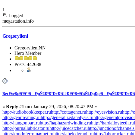
1
Logged
megastation.info
Gregorylieni
GregorylieniNN
Hero Member
Posts: 442688
Re: ÐœÐµÐ³Ð° Ð—ÐµÑ€ÐºÐ°Ð»Ð¾!! Ð Ð°Ð±Ð¾Ñ‡ÐµÐµ Ð—ÐµÑ€ÐºÐ°Ð»Ð¾ 
«
Reply #1 on:
January 29, 2026, 08:20:47 PM »
http://audiobookkeeper.ru
http://cottagenet.ru
http://eyesvision.ru
http:/
http://geartreating.ru
http://generalizedanalysis.ru
http://generalprovisio
http://hangonpart.ru
http://haphazardwinding.ru
http://hardalloyteeth.ru
http://journallubricator.ru
http://juicecatcher.ru
http://junctionofchannels
http://kondoferromagnet.ru
http://labeledgraph.ru
http://laborracket.ru
ht