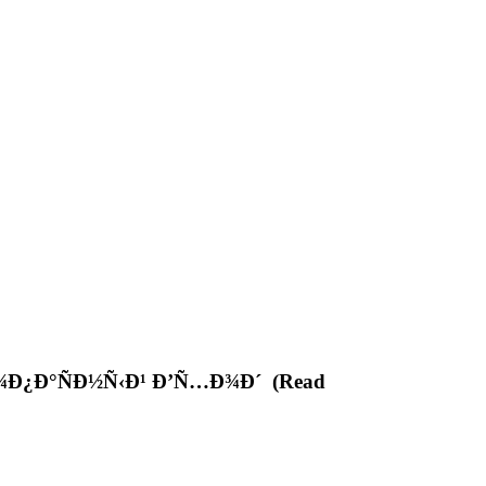
¾Ð¿Ð°ÑÐ½Ñ‹Ð¹ Ð’Ñ…Ð¾Ð´ (Read