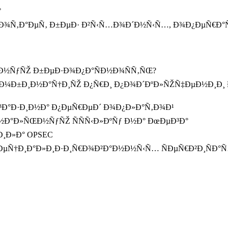
°
¾Ñ‚Ð°ÐµÑ‚ Ð±ÐµÐ· Ð²Ñ‹Ñ…Ð¾Ð´Ð½Ñ‹Ñ…, Ð¾Ð¿ÐµÑ€Ð°Ñ
ŒÐ½ÑƒÑŽ Ð±ÐµÐ·Ð¾Ð¿Ð°ÑÐ½Ð¾ÑÑ‚ÑŒ?
Ð¾Ð¼Ð±Ð¸Ð½Ð°Ñ†Ð¸ÑŽ Ð¿Ñ€Ð¸ Ð¿Ð¾Ð´ÐºÐ»ÑŽÑ‡ÐµÐ½Ð¸Ð¸ Ð
³Ð°Ð·Ð¸Ð½Ð° Ð¿ÐµÑ€ÐµÐ´ Ð¾Ð¿Ð»Ð°Ñ‚Ð¾Ð¹
Ð½Ð°Ð»ÑŒÐ½ÑƒÑŽ ÑÑÑ‹Ð»ÐºÑƒ Ð½Ð° ÐœÐµÐ³Ð°
Ð¸Ð»Ð° OPSEC
Ð¿ÐµÑ†Ð¸Ð°Ð»Ð¸Ð·Ð¸Ñ€Ð¾Ð²Ð°Ð½Ð½Ñ‹Ñ… ÑÐµÑ€Ð²Ð¸ÑÐ°