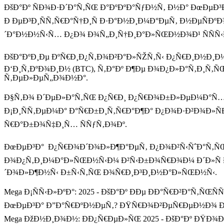
ÐšÐ°Ðº ÑÐ¾Ð·Ð´Ð°Ñ‚ÑŒ Ð°ÐºÐºÐ°ÑƒÐ½Ñ‚ Ð½Ð° ÐœÐµÐ³Ð
Ð ÐµÐ³Ð¸ÑÑ‚Ñ€Ð°Ñ†Ð¸Ñ Ð·Ð°Ð½Ð¸Ð¼Ð°ÐµÑ‚ Ð½ÐµÑÐ
´Ð°Ð½Ð½Ñ‹Ñ… Ð¿Ð¾ Ð¾Ñ„Ð¸Ñ†Ð¸Ð°Ð»ÑŒÐ½Ð¾Ð¹ ÑÑÑ‹
ÐšÐ°ÐºÐ¸Ðµ ÐºÑ€Ð¸Ð¿Ñ‚Ð¾Ð²Ð°Ð»ÑŽÑ‚Ñ‹ Ð¿Ñ€Ð¸Ð½Ð¸Ð¼
Ð‘Ð¸Ñ‚ÐºÐ¾Ð¸Ð½ (BTC), Ñ‚Ð°Ðº Ð¶Ðµ Ð¾Ð¿Ð»Ð°Ñ‚Ð¸
Ñ‚ÐµÐ»ÐµÑ„Ð¾Ð½Ð°.
Ð§Ñ‚Ð¾ Ð´ÐµÐ»Ð°Ñ‚ÑŒ Ð¿Ñ€Ð¸ Ð¿Ñ€Ð¾Ð±Ð»ÐµÐ¼Ð°Ñ… Ñ
Ð¡Ð¸ÑÑ‚ÐµÐ¼Ð° Ð°Ñ€Ð±Ð¸Ñ‚Ñ€Ð°Ð¶Ð° Ð¿Ð¾Ð·Ð²Ð¾Ð»Ñ
Ñ€Ð°Ð±Ð¾Ñ‡Ð¸Ñ… ÑÑƒÑ‚Ð¾Ðº.
ÐœÐµÐ³Ð° Ð¿Ñ€Ð¾Ð´Ð¾Ð»Ð¶Ð°ÐµÑ‚ Ð¿Ð¾Ð²Ñ‹ÑˆÐ°Ñ‚ÑŒ
Ð¾Ð¿Ñ‚Ð¸Ð¼Ð°Ð»ÑŒÐ½Ñ‹Ð¼ Ð²Ñ‹Ð±Ð¾Ñ€Ð¾Ð¼ Ð´Ð»Ñ Ð¿Ñ
´Ð¾Ð»Ð¶Ð½Ñ‹ Ð±Ñ‹Ñ‚ÑŒ Ð¾Ñ€Ð¸Ð³Ð¸Ð½Ð°Ð»ÑŒÐ½Ñ‹.
Mega Ð¡ÑÑ‹Ð»ÐºÐ°: 2025 - ÐšÐ°Ðº ÐÐµ ÐÐ°Ñ€Ð²Ð°Ñ‚ÑŒÑÑ
ÐœÐµÐ³Ð° Ð”Ð°Ñ€ÐºÐ½ÐµÑ‚? ÐŸÑ€Ð¾Ð²ÐµÑ€ÐµÐ½Ð¾ Ð¡
Mega ÐžÐ½Ð¸Ð¾Ð½: ÐÐ¿Ñ€ÐµÐ»ÑŒ 2025 - ÐšÐ°Ðº ÐŸÐ¾Ð¿