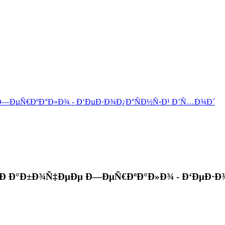
—ÐµÑ€ÐºÐ°Ð»Ð¾ - Ð‘ÐµÐ·Ð¾Ð¿Ð°ÑÐ½Ñ‹Ð¹ Ð’Ñ…Ð¾Ð´
 Ð Ð°Ð±Ð¾Ñ‡ÐµÐµ Ð—ÐµÑ€ÐºÐ°Ð»Ð¾ - Ð‘ÐµÐ·Ð