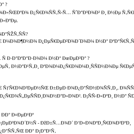
° ?
ºÐ¾Ð»ÑŒÐºÐ¾ Ð¿Ñ€Ð¾ÑÑ‚Ñ‹Ñ… ÑˆÐ°Ð³Ð¾Ð² Ð¸ Ð½Ðµ Ñ‚
Ð»ÐºÐµ.
Ð°ÑŽÑ‚ÑÑ?
Ñ‚ÑŒ Ð¼Ð¾Ð¶Ð½Ð¾ Ð¿ÐµÑ€ÐµÐ²Ð¾Ð´Ð¾Ð¼ Ð½Ð° ÐºÐ°Ñ€Ñ
 Ð·Ð°ÐºÐ°Ð·Ð¾Ð¼ Ð½Ð° ÐœÐµÐ³Ð° ?
ÐµÑ‚ Ð½Ð°Ð¹Ñ‚Ð¸ ÐºÐ¾Ð¼Ð¿Ñ€Ð¾Ð¼Ð¸ÑÑÐ½Ð¾Ðµ Ñ€Ðµ
 ÑƒÑ€Ð¾Ð²ÐµÐ½ÑŒ Ð±ÐµÐ·Ð¾Ð¿Ð°ÑÐ½Ð¾ÑÑ‚Ð¸, Ð¾ÑÑ‚
€Ð¾Ñ„ÐµÑÑÐ¸Ð¾Ð½Ð°Ð»Ð¾Ð². Ð¡ÑÑ‹Ð»ÐºÐ¸ Ð½Ð° ÑÐ°
 ÐÐ° Ð¤ÐµÐ¹Ðº
ÐµÐ³Ð¾Ð´Ð½Ñ - ÐžÐ±Ñ…Ð¾Ð´ Ð‘Ð»Ð¾ÐºÐ¸Ñ€Ð¾Ð²ÐºÐ¸
Ð°ÑÑ‚ÑŒ ÐÐ° Ð¡Ð°Ð¹Ñ‚