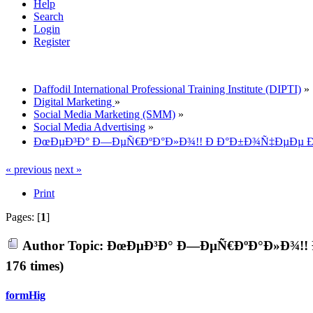
Help
Search
Login
Register
Daffodil International Professional Training Institute (DIPTI)
»
Digital Marketing
»
Social Media Marketing (SMM)
»
Social Media Advertising
»
ÐœÐµÐ³Ð° Ð—ÐµÑ€ÐºÐ°Ð»Ð¾!! Ð Ð°Ð±Ð¾Ñ‡ÐµÐµ Ð
« previous
next »
Print
Pages: [
1
]
Author
Topic: ÐœÐµÐ³Ð° Ð—ÐµÑ€ÐºÐ°Ð»Ð¾!!
176 times)
formHig