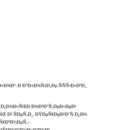
Ð¾Ðº. Ð Ð°Ð±Ð¾Ñ‡Ð¸Ðµ ÑÑÑ‹Ð»ÐºÐ¸
µ Ð¿Ð¾Ð»ÑŒÐ·Ð¾Ð²Ð°Ñ‚ÐµÐ»ÐµÐ¹
 Ð² ÑÐµÑ‚Ð¸. ÐŸÐµÑ€ÐµÐ¹Ð´Ñ Ð¿Ð¾
°Ñ€ÐºÐ½ÐµÑ‚-
¾ÑƒÑ€Ð¾Ð²Ð½ÐµÐ²Ð¾Ð¹