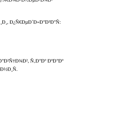
¸, Ð¿Ñ€ÐµÐ´Ð»Ð°Ð³Ð°Ñ:
Ð²Ñ†Ð¾Ð², Ñ‚Ð°Ðº ÐºÐ°Ðº
½Ð¸Ñ.