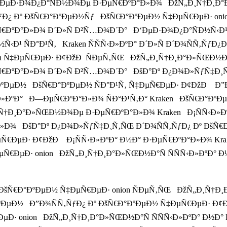
ÐµÐ·Ð¾Ð¿Ð°ÑÐ½Ð¾Ðµ Ð·ÐµÑ€ÐºÐ°Ð»Ð¾ ÐžÑ„Ð¸Ñ†Ð¸Ð°Ð»
¿ Ðº ÐšÑ€Ð°ÐºÐµÐ½Ñƒ ÐšÑ€Ð°ÐºÐµÐ½ Ñ‡ÐµÑ€ÐµÐ· onion
€ÐºÐ°Ð»Ð¾ Ð´Ð»Ñ Ð²Ñ…Ð¾Ð´Ð° Ð‘ÐµÐ·Ð¾Ð¿Ð°ÑÐ½Ñ‹Ð¹
Ñ‹Ð¹ ÑÐ°Ð¹Ñ‚ Kraken ÑÑÑ‹Ð»ÐºÐ° Ð´Ð»Ñ Ð´Ð¾ÑÑ‚ÑƒÐ¿
en Ñ‡ÐµÑ€ÐµÐ· Ð¢ÐžÐ ÑÐµÑ‚ÑŒ ÐžÑ„Ð¸Ñ†Ð¸Ð°Ð»ÑŒÐ½Ð°Ñ
ÐµÑ€ÐºÐ°Ð»Ð¾ Ð´Ð»Ñ Ð²Ñ…Ð¾Ð´Ð° ÐšÐ°Ðº Ð¿Ð¾Ð»ÑƒÑ‡Ð¸Ñ
ÐµÐ½ ÐšÑ€Ð°ÐºÐµÐ½ ÑÐ°Ð¹Ñ‚ Ñ‡ÐµÑ€ÐµÐ· Ð¢ÐžÐ Ð”Ð
Ð»ÐºÐ° Ð—ÐµÑ€ÐºÐ°Ð»Ð¾ ÑÐ°Ð¹Ñ‚Ð° Kraken ÐšÑ€Ð°ÐºÐµ
¸Ñ†Ð¸Ð°Ð»ÑŒÐ½Ð¾Ðµ Ð·ÐµÑ€ÐºÐ°Ð»Ð¾ Kraken Ð¡ÑÑ‹Ð»Ðº
»Ð¾ ÐšÐ°Ðº Ð¿Ð¾Ð»ÑƒÑ‡Ð¸Ñ‚ÑŒ Ð´Ð¾ÑÑ‚ÑƒÐ¿ Ðº ÐšÑ
Ñ€ÐµÐ· Ð¢ÐžÐ Ð¡ÑÑ‹Ð»ÐºÐ° Ð½Ð° Ð·ÐµÑ€ÐºÐ°Ð»Ð¾ Kra
Ñ€ÐµÐ· onion ÐžÑ„Ð¸Ñ†Ð¸Ð°Ð»ÑŒÐ½Ð°Ñ ÑÑÑ‹Ð»ÐºÐ° Ð
¾ ÐšÑ€Ð°ÐºÐµÐ½ Ñ‡ÐµÑ€ÐµÐ· onion ÑÐµÑ‚ÑŒ ÐžÑ„Ð¸Ñ†
ÐµÐ½ Ð”Ð¾ÑÑ‚ÑƒÐ¿ Ðº ÐšÑ€Ð°ÐºÐµÐ½ Ñ‡ÐµÑ€ÐµÐ· Ð¢Ðž
µÐ· onion ÐžÑ„Ð¸Ñ†Ð¸Ð°Ð»ÑŒÐ½Ð°Ñ ÑÑÑ‹Ð»ÐºÐ° Ð½Ð° K