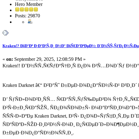
Hero Member
Posts: 29870
Kraken!? ÐšÐ°Ðº Ð·Ð°Ð¹Ñ‚Ð¸ Ð½Ð° ÐšÑ€Ð°ÐºÐµÐ½: Ð´Ð¾ÑÑ‚ÑƒÐ¿Ð½Ñ‹Ðµ
«
on:
September 29, 2025, 12:08:59 PM »
Kraken!! Ð˜Ð½ÑÑ‚Ñ€ÑƒÐºÑ†Ð¸Ñ Ð¿Ð¾ Ð²Ñ…Ð¾Ð´Ñƒ Ð½Ð
Kraken Darknet â€“ Ð²Ð°Ñˆ Ð±ÐµÐ·Ð¾Ð¿Ð°ÑÐ½Ñ‹Ð¹ Ð³
Ð’ ÑƒÑÐ»Ð¾Ð²Ð¸ÑÑ… Ñ€Ð°ÑÑ‚ÑƒÑ‰ÐµÐ³Ð¾ Ñ†Ð¸Ñ„Ñ
Ð²Ñ‹Ð±Ð¸Ñ€Ð°ÑŽÑ‚ ÑÐ¿Ð¾ÑÐ¾Ð±Ñ‹ Ð¼Ð°ÐºÑÐ¸Ð¼Ð°Ð
ÑÑÑ‹Ð»ÐºÐµ Kraken Darknet, Ð²Ñ‹ Ð¿Ð¾Ð»ÑƒÑ‡Ð¸Ñ‚Ðµ
ÑÐºÑÐºÐ»ÑŽÐ·Ð¸Ð²Ð½Ñ‹Ð¼Ð¸ Ð¿Ñ€ÐµÐ´Ð»Ð¾Ð¶ÐµÐ½Ð
Ð±ÐµÐ·Ð¾Ð¿Ð°ÑÐ½Ð¾ÑÑ‚Ð¸.