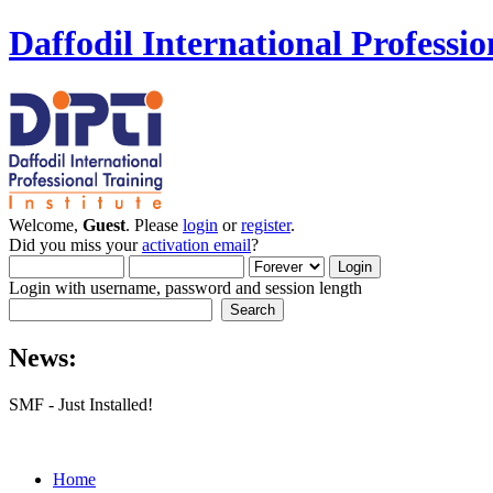
Daffodil International Professio
Welcome,
Guest
. Please
login
or
register
.
Did you miss your
activation email
?
Login with username, password and session length
News:
SMF - Just Installed!
Home