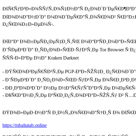
ÐšÑ€ÑƒÐ³Ð»Ð¾ÑÑƒÑ‚Ð¾Ñ‡Ð½Ð°Ñ Ð¿Ð¾Ð´Ð´ÐµÑ€Ð¶ÐºÐ
ÐšÐ¾Ð¼Ð°Ð½Ð´Ð° Ð¼Ð¾Ð´ÐµÑ€Ð°Ñ‚Ð¾Ñ€Ð¾Ð² Ñ€Ð°Ð±Ð¾
Ð¿Ñ€Ð¾Ð±Ð»ÐµÐ¼Ñ‹.
ÐšÐ°Ðº Ð¾Ð±ÐµÑÐ¿ÐµÑ‡Ð¸Ñ‚ÑŒ Ð¼Ð°ÐºÑÐ¸Ð¼Ð°Ð»Ñ
Ð’ÑÐµÐ³Ð´Ð° Ð¸ÑÐ¿Ð¾Ð»ÑŒÐ·ÑƒÐ¹Ñ‚Ðµ Tor Browser 
ÑÑÑ‹Ð»ÐºÐµ Ð½Ð° Kraken Darknet
- ÐŸÑ€Ð¾Ð²ÐµÑ€ÑÐ¹Ñ‚Ðµ PGP-ÐºÐ»ÑŽÑ‡Ð¸ Ð¿Ñ€Ð¾Ð´Ð
- Ð’ÑÐµÐ³Ð´Ð° Ð¸ÑÐ¿Ð¾Ð»ÑŒÐ·ÑƒÐ¹Ñ‚Ðµ Ð¾Ñ€Ð¸Ð³Ð¸Ð½
- ÐÐ¸ÐºÐ¾Ð³Ð´Ð° Ð½Ðµ Ð½Ð°Ñ€ÑƒÑˆÐ°Ð¹Ñ‚Ðµ Ð¼ÐµÑ€Ñ
- Ð¥Ñ€Ð°Ð½Ð¸Ñ‚Ðµ ÐºÑ€Ð¸Ð¿Ñ‚Ð¾Ð²Ð°Ð»ÑŽÑ‚Ñƒ Ð²
ÐŸÐ¾Ð»ÐµÐ·Ð½Ð°Ñ Ð¸Ð½Ñ„Ð¾Ñ€Ð¼Ð°Ñ†Ð¸Ñ Ð¾ ÐšÑ€
https://mbaltatab.online