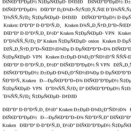
ÐšÑ€Ð°ÐºÐµÐ½ Ñ‡ÐµÑ€ÐµÐ· Ð¢ÐžÐ ÐšÑ€Ð°ÐºÐµÐ½: Ð±
ÐšÑ€Ð°ÐºÐµÐ½ ÐšÐ°Ðº Ð¿Ð¾Ð»ÑƒÑ‡Ð¸Ñ‚ÑŒ Ð´Ð¾ÑÑ‚ÑƒÐ
´Ð¾ÑÑ‚ÑƒÐ¿ Ñ‡ÐµÑ€ÐµÐ· Ð¢ÐžÐ ÐšÑ€Ð°ÐºÐµÐ½ Ð·ÐµÑ
Kraken: ÐºÐ°Ðº Ð·Ð°Ð¹Ñ‚Ð¸ Kraken Ð¾Ñ„Ð¸Ñ†Ð¸Ð°Ð»ÑŒÐ½
ÐšÐ°Ðº Ð·Ð°Ð¹Ñ‚Ð¸ Ð½Ð° Kraken Ñ‡ÐµÑ€ÐµÐ· VPN Krak
Ð”Ð¾ÑÑ‚ÑƒÐ¿ Ðº Kraken Ñ‡ÐµÑ€ÐµÐ· onion Kraken Ð·
ÐžÑ„Ð¸Ñ†Ð¸Ð°Ð»ÑŒÐ½Ð¾Ðµ Ð·ÐµÑ€ÐºÐ°Ð»Ð¾ ÐšÑ€Ð°Ðº
Ñ‡ÐµÑ€ÐµÐ· VPN Kraken Ð±ÐµÐ·Ð¾Ð¿Ð°ÑÐ½Ð°Ñ ÑÑÑ‹
ÐšÐ°Ðº Ð·Ð°Ð¹Ñ‚Ð¸ Ð½Ð° ÐšÑ€Ð°ÐºÐµÐ½ Ñ VPN ÐžÑ„Ð
ÐšÑ€Ð°ÐºÐµÐ½: Ð±ÐµÐ·Ð¾Ð¿Ð°ÑÐ½Ð¾Ðµ Ð·ÐµÑ€ÐºÐ°Ð
ÑÐ°Ð¹Ñ‚ Kraken Ð—ÐµÑ€ÐºÐ°Ð»Ð¾ ÐšÑ€Ð°ÐºÐµÐ½ Ñ‡Ðµ
Ñ‡ÐµÑ€ÐµÐ· VPN Ð”Ð¾ÑÑ‚ÑƒÐ¿ Ðº ÐšÑ€Ð°ÐºÐµÐ½ Ñ‡Ðµ
´Ð¾ÑÑ‚ÑƒÐ¿ Ñ‡ÐµÑ€ÐµÐ· Ð¢ÐžÐ
ÐšÐ°Ðº Ð·Ð°Ð¹Ñ‚Ð¸ Ð½Ð° Kraken Ð±ÐµÐ·Ð¾Ð¿Ð°ÑÐ½Ð
ÐšÑ€Ð°ÐºÐµÐ½ Ð—ÐµÑ€ÐºÐ°Ð»Ð¾ ÑÐ°Ð¹Ñ‚Ð° ÐšÑ€Ð°Ðº
Kraken ÐšÐ°Ðº Ð·Ð°Ð¹Ñ‚Ð¸ Ð½Ð° ÐšÑ€Ð°ÐºÐµÐ½ Ñ‡ÐµÑ€Ð