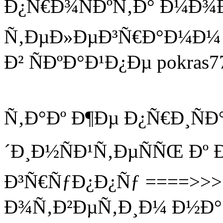
Ð¿Ñ€Ð¾ÑÐºÑ‚Ð° Ð¼Ð¾Ð
Ñ‚ÐµÐ»ÐµÐ³Ñ€Ð°Ð¼Ð¼ 
Ð² ÑÐºÐ°Ð¹Ð¿Ðµ pokras7
Ñ‚Ð°Ðº Ð¶Ðµ Ð¿Ñ€Ð¸Ñ
´Ð¸Ð½ÑÐ¹Ñ‚ÐµÑÑŒ Ðº
Ð³Ñ€ÑƒÐ¿Ð¿Ñƒ ====>>> ht
Ð¾Ñ‚Ð²ÐµÑ‚Ð¸Ð¼ Ð½Ð° 