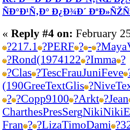
ÑÐ°Ð¹Ñ‚Ð° Ð¿Ð¾Ð´ ÐºÐ»ÑŽÑ
«
Reply #4 on:
February 25
?
217.1
?
PERF
?
-
?
Maya
?
Rond
(197
4122
?
Imma
?
?
Clas
?
Tesc
Frau
Juni
Feve
(190
Gree
Text
Glis
?
Nive
Te
?
?
Copp
9100
?
Arkt
?
Jean
Char
thes
Pres
Serg
Niki
Niki
Fran
?
?
Liza
Timo
Dami
?
3