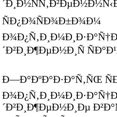
´Ð¸Ð½ÑÑ‚Ð²ÐµÐ½Ð½Ñ‹
ÑÐ¿Ð¾ÑÐ¾Ð±Ð¾Ð¼
Ð¾Ð¿Ñ‚Ð¸Ð¼Ð¸Ð·Ð°Ñ†Ð
´Ð²Ð¸Ð¶ÐµÐ½Ð¸Ñ ÑÐ°Ð¹
Ð—Ð°ÐºÐ°Ð·Ð°Ñ‚ÑŒ Ñ
Ð¾Ð¿Ñ‚Ð¸Ð¼Ð¸Ð·Ð°Ñ†Ð
´Ð²Ð¸Ð¶ÐµÐ½Ð¸Ðµ Ð²Ð