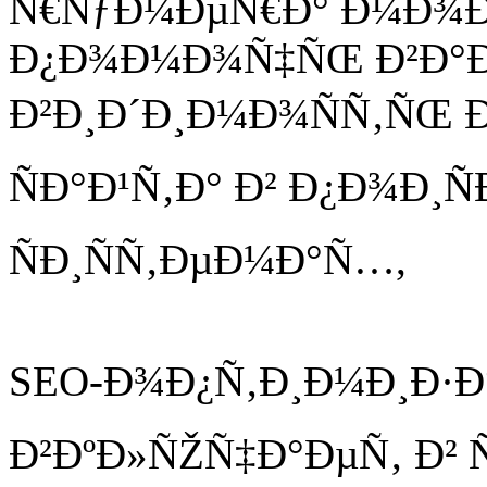
Ñ€ÑƒÐ¼ÐµÑ€Ð° Ð¼Ð¾Ð
Ð¿Ð¾Ð¼Ð¾Ñ‡ÑŒ Ð²Ð°Ð
Ð²Ð¸Ð´Ð¸Ð¼Ð¾ÑÑ‚ÑŒ 
ÑÐ°Ð¹Ñ‚Ð° Ð² Ð¿Ð¾Ð¸
ÑÐ¸ÑÑ‚ÐµÐ¼Ð°Ñ…,
SEO-Ð¾Ð¿Ñ‚Ð¸Ð¼Ð¸Ð·Ð°
Ð²ÐºÐ»ÑŽÑ‡Ð°ÐµÑ‚ Ð² Ñ