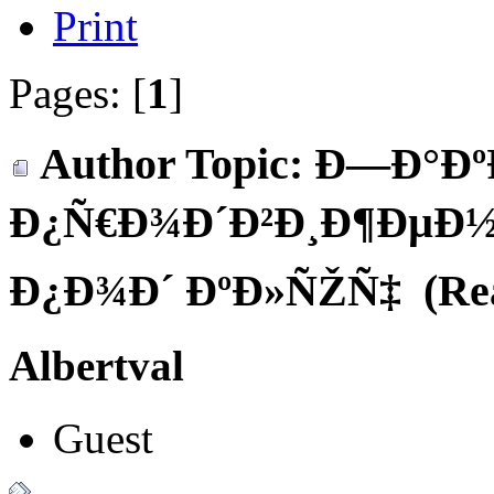
Print
Pages: [
1
]
Author
Topic: Ð—Ð°Ð
Ð¿Ñ€Ð¾Ð´Ð²Ð¸Ð¶ÐµÐ½Ð
Ð¿Ð¾Ð´ ÐºÐ»ÑŽÑ‡ (Read
Albertval
Guest