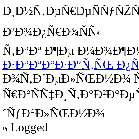
Ð¸Ð½Ñ‚ÐµÑ€ÐµÑÑƒÑŽÑ
Ð²Ð¾Ð¿Ñ€Ð¾ÑÑ‹
Ñ‚Ð°Ðº Ð¶Ðµ Ð¼Ð¾Ð¶
Ð·Ð°ÐºÐ°Ð·Ð°Ñ‚ÑŒ Ð¿
Ð¾Ñ‚Ð´ÐµÐ»ÑŒÐ½Ð¾ 
Ñ€Ð°ÑÑ‡Ð¸Ñ‚Ð°Ð²Ð°ÐµÑ
´ÑƒÐ°Ð»ÑŒÐ½Ð¾
Logged