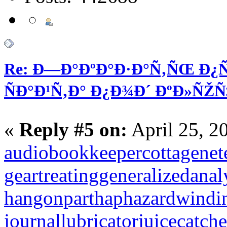
Re: Ð—Ð°ÐºÐ°Ð·Ð°Ñ‚ÑŒ Ð¿
ÑÐ°Ð¹Ñ‚Ð° Ð¿Ð¾Ð´ ÐºÐ»ÑŽÑ
«
Reply #5 on:
April 25, 2
audiobookkeeper
cottagenet
geartreating
generalizedanal
hangonpart
haphazardwindi
journallubricator
juicecatche