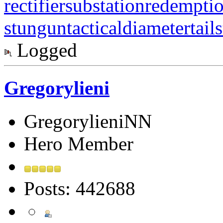
rectifiersubstation
redempti
stungun
tacticaldiameter
tail
Logged
Gregorylieni
GregorylieniNN
Hero Member
Posts: 442688