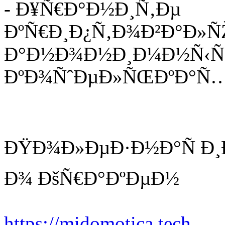
- Ð¥Ñ€Ð°Ð½Ð¸Ñ‚Ðµ
ÐºÑ€Ð¸Ð¿Ñ‚Ð¾Ð²Ð°Ð»Ñ
Ð°Ð½Ð¾Ð½Ð¸Ð¼Ð½Ñ‹
ÐºÐ¾ÑˆÐµÐ»ÑŒÐºÐ°Ñ
ÐŸÐ¾Ð»ÐµÐ·Ð½Ð°Ñ Ð
Ð¾ ÐšÑ€Ð°ÐºÐµÐ½
https://midomotica.tech