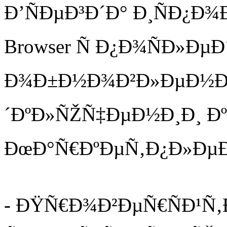
Ð’ÑÐµÐ³Ð´Ð° Ð¸ÑÐ¿Ð
Browser Ñ Ð¿Ð¾ÑÐ»Ðµ
Ð¾Ð±Ð½Ð¾Ð²Ð»ÐµÐ½Ð¸
´ÐºÐ»ÑŽÑ‡ÐµÐ½Ð¸Ð¸ Ðº 
ÐœÐ°Ñ€ÐºÐµÑ‚Ð¿Ð»ÐµÐ
- ÐŸÑ€Ð¾Ð²ÐµÑ€ÑÐ¹Ñ‚