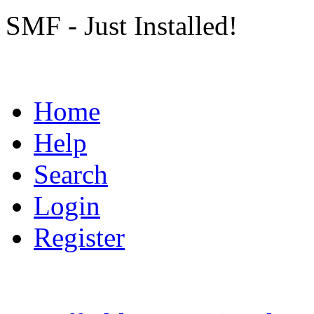
SMF - Just Installed!
Home
Help
Search
Login
Register