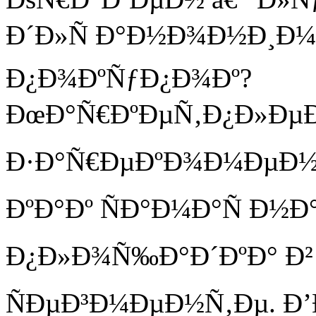
Ð´Ð»Ñ Ð°Ð½Ð¾Ð½Ð¸Ð
Ð¿Ð¾ÐºÑƒÐ¿Ð¾Ðº?
ÐœÐ°Ñ€ÐºÐµÑ‚Ð¿Ð»ÐµÐ
Ð·Ð°Ñ€ÐµÐºÐ¾Ð¼ÐµÐ½Ð
ÐºÐ°Ðº ÑÐ°Ð¼Ð°Ñ Ð½Ð
Ð¿Ð»Ð¾Ñ‰Ð°Ð´ÐºÐ° Ð²
ÑÐµÐ³Ð¼ÐµÐ½Ñ‚Ðµ. Ð