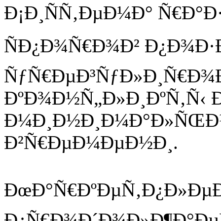
Ð¡Ð¸ÑÑ‚ÐµÐ¼Ð° Ñ€Ð°Ð
ÑÐ¿Ð¾Ñ€Ð¾Ð² Ð¿Ð¾Ð·
ÑƒÑ€ÐµÐ³ÑƒÐ»Ð¸Ñ€Ð¾
ÐºÐ¾Ð½Ñ„Ð»Ð¸ÐºÑ‚Ñ‹ 
Ð¼Ð¸Ð½Ð¸Ð¼Ð°Ð»ÑŒÐ
Ð²Ñ€ÐµÐ¼ÐµÐ½Ð¸.
ÐœÐ°Ñ€ÐºÐµÑ‚Ð¿Ð»ÐµÐ
Ð¿Ñ€Ð¾Ð´Ð¾Ð»Ð¶Ð°Ðµ