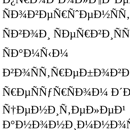
ÑÐ¾Ð²ÐµÑ€ÑˆÐµÐ½ÑÑ
ÑÐ²Ð¾Ð¸ ÑÐµÑ€Ð²Ð¸ÑÑ
ÑÐ°Ð¼Ñ‹Ð¼
Ð²Ð¾ÑÑ‚Ñ€ÐµÐ±Ð¾Ð²
Ñ€ÐµÑÑƒÑ€ÑÐ¾Ð¼ Ð´Ð
Ñ†ÐµÐ½Ð¸Ñ‚ÐµÐ»ÐµÐ¹
Ð°Ð½Ð¾Ð½Ð¸Ð¼Ð½Ð¾ÑÑ