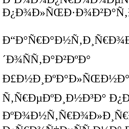
Ð¿Ð¾Ð»ÑŒÐ·Ð¾Ð²Ð°Ñ‚
Ð“Ð°Ñ€Ð°Ð½Ñ‚Ð¸Ñ€Ð¾Ð
´Ð¾ÑÑ‚Ð°Ð²ÐºÐ°
Ð£Ð½Ð¸ÐºÐ°Ð»ÑŒÐ½Ð°Ñ
Ñ‚Ñ€ÐµÐºÐ¸Ð½Ð³Ð° Ð¿
ÐºÐ¾Ð½Ñ‚Ñ€Ð¾Ð»Ð¸Ñ€