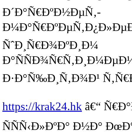
Ð´Ð°Ñ€ÐºÐ½ÐµÑ‚-
Ð¼Ð°Ñ€ÐºÐµÑ‚Ð¿Ð»ÐµÐ¹
ÑˆÐ¸Ñ€Ð¾ÐºÐ¸Ð¼
Ð°ÑÑÐ¾Ñ€Ñ‚Ð¸Ð¼ÐµÐ
Ð·Ð°Ñ‰Ð¸Ñ‚Ð¾Ð¹ Ñ‚Ñ€
https://krak24.hk
â€“ Ñ€Ð
ÑÑÑ‹Ð»ÐºÐ° Ð½Ð° Ðœ