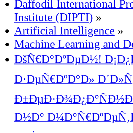
Daffodil International Pr
Institute (DIPTI)
»
Artificial Intelligence
»
Machine Learning and D
ÐšÑ€Ð°ÐºÐµÐ½! Ð¡Ð¿
Ð·ÐµÑ€ÐºÐ°Ð» Ð´Ð»Ñ
Ð±ÐµÐ·Ð¾Ð¿Ð°ÑÐ½
Ð½Ð° Ð¼Ð°Ñ€ÐºÐµÑ‚