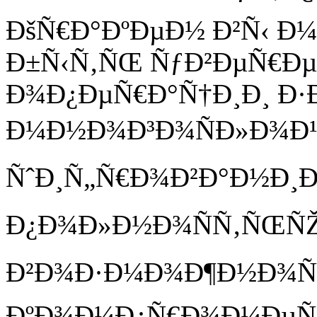
ÐšÑ€Ð°ÐºÐµÐ½ Ð²Ñ‹ Ð
Ð±Ñ‹Ñ‚ÑŒ ÑƒÐ²ÐµÑ€Ð
Ð¾Ð¿ÐµÑ€Ð°Ñ†Ð¸Ð¸ Ð
Ð¼Ð½Ð¾Ð³Ð¾ÑÐ»Ð¾Ð
ÑˆÐ¸Ñ„Ñ€Ð¾Ð²Ð°Ð½Ð¸Ð
Ð¿Ð¾Ð»Ð½Ð¾ÑÑ‚ÑŒÑŽ 
Ð²Ð¾Ð·Ð¼Ð¾Ð¶Ð½Ð¾Ñ
ÐºÐ¾Ð¼Ð¿Ñ€Ð¾Ð¼ÐµÑ‚