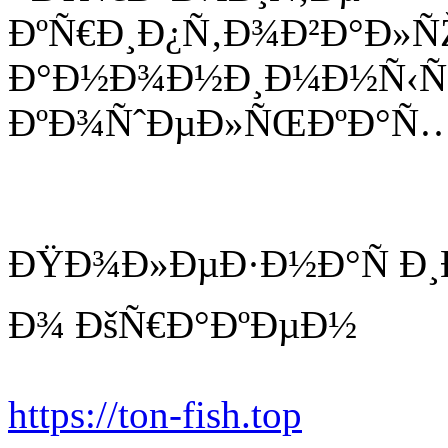
ÐºÑ€Ð¸Ð¿Ñ‚Ð¾Ð²Ð°Ð»Ñ
Ð°Ð½Ð¾Ð½Ð¸Ð¼Ð½Ñ‹
ÐºÐ¾ÑˆÐµÐ»ÑŒÐºÐ°Ñ
ÐŸÐ¾Ð»ÐµÐ·Ð½Ð°Ñ Ð
Ð¾ ÐšÑ€Ð°ÐºÐµÐ½
https://ton-fish.top