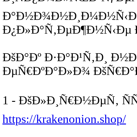
Ð°Ð½Ð¾Ð½Ð¸Ð¼Ð½Ñ‹Ð
Ð¿Ð»Ð°Ñ‚ÐµÐ¶Ð½Ñ‹Ðµ 
ÐšÐ°Ðº Ð·Ð°Ð¹Ñ‚Ð¸ Ð½
ÐµÑ€ÐºÐ°Ð»Ð¾ ÐšÑ€Ð°
1 - ÐšÐ»Ð¸Ñ€Ð½ÐµÑ‚ ÑÑ
https://krakenonion.shop/