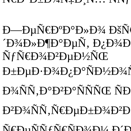
Ð—ÐµÑ€ÐºÐ°Ð»Ð¾ ÐšÑ
´Ð¾Ð»Ð¶Ð°ÐµÑ‚ Ð¿Ð¾Ð
ÑƒÑ€Ð¾Ð²ÐµÐ½ÑŒ
Ð±ÐµÐ·Ð¾Ð¿Ð°ÑÐ½Ð¾Ñ
Ð¾ÑÑ‚Ð°Ð²Ð°ÑÑÑŒ Ñ
Ð²Ð¾ÑÑ‚Ñ€ÐµÐ±Ð¾Ð²
Ñ€ÐµÑÑƒÑ€ÑÐ¾Ð¼ Ð´Ð