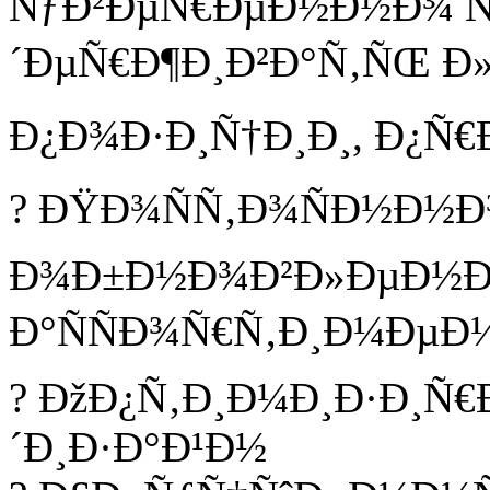
ÑƒÐ²ÐµÑ€ÐµÐ½Ð½Ð¾ 
´ÐµÑ€Ð¶Ð¸Ð²Ð°Ñ‚ÑŒ Ð»
Ð¿Ð¾Ð·Ð¸Ñ†Ð¸Ð¸, Ð¿Ñ€Ð
? ÐŸÐ¾ÑÑ‚Ð¾ÑÐ½Ð½
Ð¾Ð±Ð½Ð¾Ð²Ð»ÐµÐ½Ð
Ð°ÑÑÐ¾Ñ€Ñ‚Ð¸Ð¼ÐµÐ
? ÐžÐ¿Ñ‚Ð¸Ð¼Ð¸Ð·Ð¸Ñ
´Ð¸Ð·Ð°Ð¹Ð½