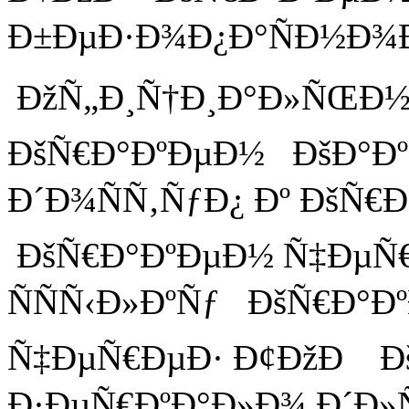
Ð±ÐµÐ·Ð¾Ð¿Ð°ÑÐ½Ð¾
ÐžÑ„Ð¸Ñ†Ð¸Ð°Ð»ÑŒÐ½Ð°
ÐšÑ€Ð°ÐºÐµÐ½ ÐšÐ°Ð
Ð´Ð¾ÑÑ‚ÑƒÐ¿ Ðº ÐšÑ€
ÐšÑ€Ð°ÐºÐµÐ½ Ñ‡ÐµÑ€
ÑÑÑ‹Ð»ÐºÑƒ ÐšÑ€Ð°Ð
Ñ‡ÐµÑ€ÐµÐ· Ð¢ÐžÐ Ð
Ð·ÐµÑ€ÐºÐ°Ð»Ð¾ Ð´Ð»