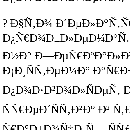
? Ð§Ñ‚Ð¾ Ð´ÐµÐ»Ð°Ñ‚Ñ
Ð¿Ñ€Ð¾Ð±Ð»ÐµÐ¼Ð°Ñ…
Ð½Ð° Ð—ÐµÑ€ÐºÐ°Ð»Ð
Ð¡Ð¸ÑÑ‚ÐµÐ¼Ð° Ð°Ñ€Ð
Ð¿Ð¾Ð·Ð²Ð¾Ð»ÑÐµÑ‚ 
ÑÑ€ÐµÐ´ÑÑ‚Ð²Ð° Ð² 
Ñ€Ð°Ð±Ð¾Ñ‡Ð¸Ñ… ÑÑƒ