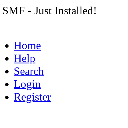
SMF - Just Installed!
Home
Help
Search
Login
Register