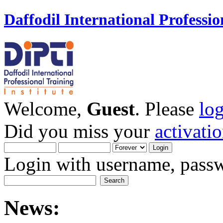
Daffodil International Professio
Welcome,
Guest
. Please
lo
Did you miss your
activati
Login with username, passw
News: