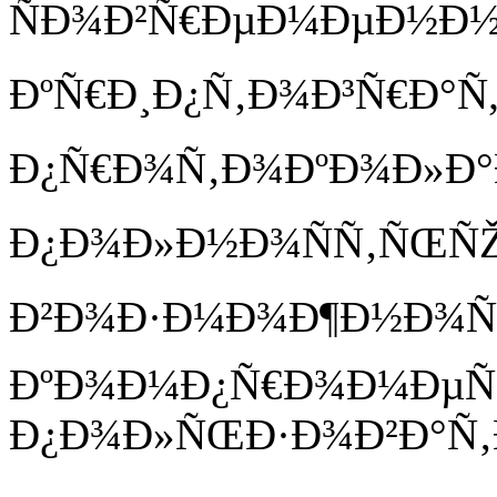
ÑÐ¾Ð²Ñ€ÐµÐ¼ÐµÐ½Ð½
ÐºÑ€Ð¸Ð¿Ñ‚Ð¾Ð³Ñ€Ð°Ñ
Ð¿Ñ€Ð¾Ñ‚Ð¾ÐºÐ¾Ð»Ð°Ð
Ð¿Ð¾Ð»Ð½Ð¾ÑÑ‚ÑŒÑŽ 
Ð²Ð¾Ð·Ð¼Ð¾Ð¶Ð½Ð¾Ñ
ÐºÐ¾Ð¼Ð¿Ñ€Ð¾Ð¼ÐµÑ‚
Ð¿Ð¾Ð»ÑŒÐ·Ð¾Ð²Ð°Ñ‚