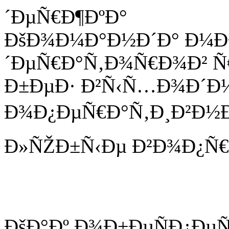
´ÐµÑ€Ð¶ÐºÐ°
ÐšÐ¾Ð¼Ð°Ð½Ð´Ð° Ð¼
´ÐµÑ€Ð°Ñ‚Ð¾Ñ€Ð¾Ð² Ñ
Ð±ÐµÐ· Ð²Ñ‹Ñ…Ð¾Ð´Ð
Ð¾Ð¿ÐµÑ€Ð°Ñ‚Ð¸Ð²Ð½Ð
Ð»ÑŽÐ±Ñ‹Ðµ Ð²Ð¾Ð¿Ñ€
ÐšÐ°Ðº Ð¾Ð±ÐµÑÐ¿Ðµ