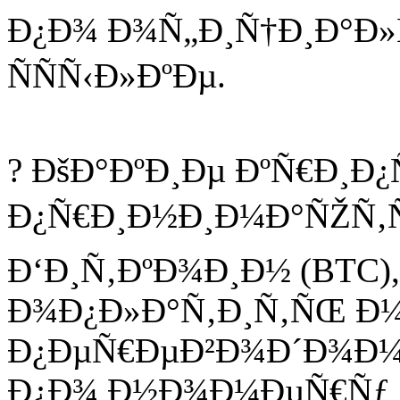
Ð¿Ð¾ Ð¾Ñ„Ð¸Ñ†Ð¸Ð°Ð
ÑÑÑ‹Ð»ÐºÐµ.
? ÐšÐ°ÐºÐ¸Ðµ ÐºÑ€Ð¸Ð
Ð¿Ñ€Ð¸Ð½Ð¸Ð¼Ð°ÑŽÑ‚Ñ
Ð‘Ð¸Ñ‚ÐºÐ¾Ð¸Ð½ (BTC),
Ð¾Ð¿Ð»Ð°Ñ‚Ð¸Ñ‚ÑŒ 
Ð¿ÐµÑ€ÐµÐ²Ð¾Ð´Ð¾Ð¼ 
Ð¿Ð¾ Ð½Ð¾Ð¼ÐµÑ€Ñƒ 