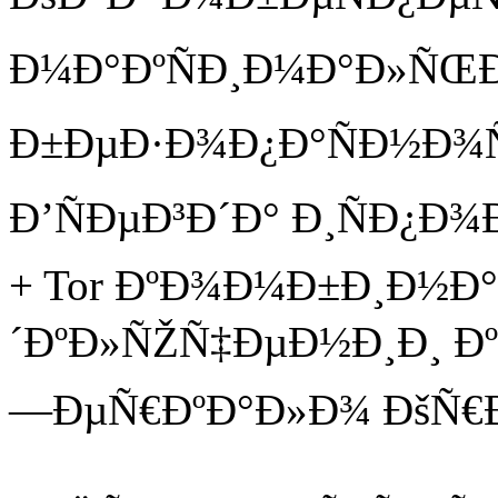
Ð¼Ð°ÐºÑÐ¸Ð¼Ð°Ð»ÑŒ
Ð±ÐµÐ·Ð¾Ð¿Ð°ÑÐ½Ð¾Ñ
Ð’ÑÐµÐ³Ð´Ð° Ð¸ÑÐ¿Ð
+ Tor ÐºÐ¾Ð¼Ð±Ð¸Ð½Ð
´ÐºÐ»ÑŽÑ‡ÐµÐ½Ð¸Ð¸ Ðº 
—ÐµÑ€ÐºÐ°Ð»Ð¾ ÐšÑ€