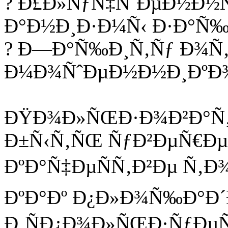
? Ð£Ð»ÑƒÑ‡ÑˆÐµÐ½Ð½
Ð°Ð½Ð¸Ð·Ð¼Ñ‹ Ð·Ð°Ñ‰
? Ð—Ð°Ñ‰Ð¸Ñ‚Ñƒ Ð¾Ñ
Ð¼Ð¾ÑˆÐµÐ½Ð½Ð¸ÐºÐ
ÐŸÐ¾Ð»ÑŒÐ·Ð¾Ð²Ð°Ñ‚
Ð±Ñ‹Ñ‚ÑŒ ÑƒÐ²ÐµÑ€Ðµ
ÐºÐ°Ñ‡ÐµÑÑ‚Ð²Ðµ Ñ‚Ð
ÐºÐ°Ðº Ð¿Ð»Ð¾Ñ‰Ð°Ð´
Ð¸ÑÐ¿Ð¾Ð»ÑŒÐ·ÑƒÐµÑ