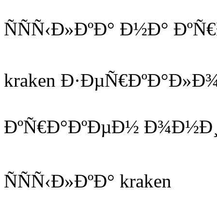
ÑÑÑ‹Ð»ÐºÐ° Ð½Ð° Ðº
kraken Ð·ÐµÑ€ÐºÐ°Ð»Ð
ÐºÑ€Ð°ÐºÐµÐ½ Ð¾Ð½Ð¸
ÑÑÑ‹Ð»ÐºÐ° kraken