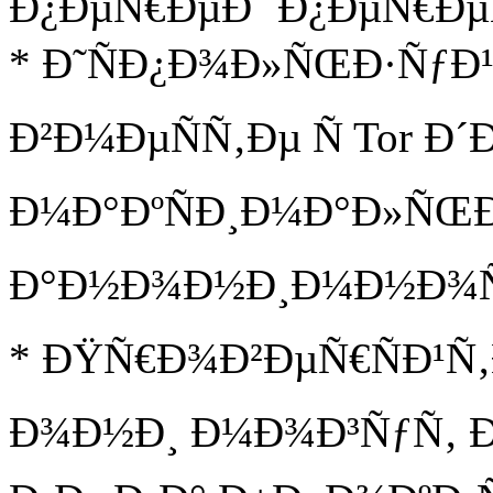
Ð¿ÐµÑ€ÐµÐ´ Ð¿ÐµÑ€Ð
* Ð˜ÑÐ¿Ð¾Ð»ÑŒÐ·ÑƒÐ
Ð²Ð¼ÐµÑÑ‚Ðµ Ñ Tor Ð´Ð
Ð¼Ð°ÐºÑÐ¸Ð¼Ð°Ð»ÑŒ
Ð°Ð½Ð¾Ð½Ð¸Ð¼Ð½Ð¾Ñ
* ÐŸÑ€Ð¾Ð²ÐµÑ€ÑÐ¹Ñ‚Ð
Ð¾Ð½Ð¸ Ð¼Ð¾Ð³ÑƒÑ‚ Ð