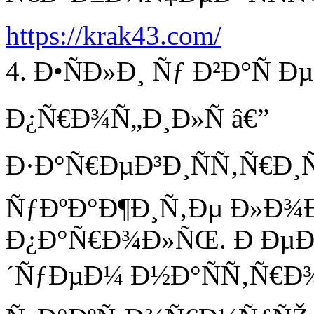
https://krak43.com/
4. Ð•ÑÐ»Ð¸ Ñƒ Ð²Ð°Ñ
Ð¿Ñ€Ð¾Ñ„Ð¸Ð»Ñ â€”
Ð·Ð°Ñ€ÐµÐ³Ð¸ÑÑ‚Ñ€Ð¸
ÑƒÐºÐ°Ð¶Ð¸Ñ‚Ðµ Ð»Ð¾Ð
Ð¿Ð°Ñ€Ð¾Ð»ÑŒ. Ð Ðµ
´ÑƒÐµÐ¼ Ð½Ð°ÑÑ‚Ñ€Ð