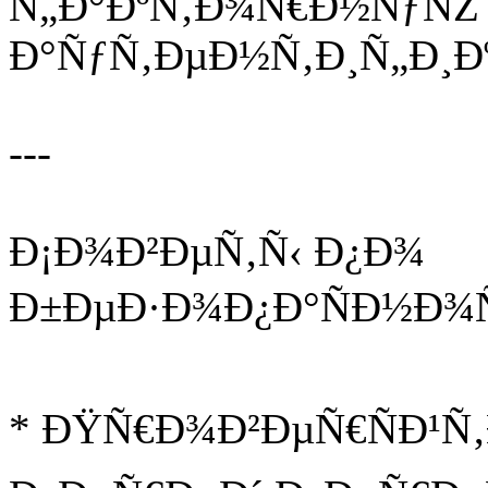
Ñ„Ð°ÐºÑ‚Ð¾Ñ€Ð½ÑƒÑŽ
Ð°ÑƒÑ‚ÐµÐ½Ñ‚Ð¸Ñ„Ð¸Ð
---
Ð¡Ð¾Ð²ÐµÑ‚Ñ‹ Ð¿Ð¾
Ð±ÐµÐ·Ð¾Ð¿Ð°ÑÐ½Ð¾Ñ
* ÐŸÑ€Ð¾Ð²ÐµÑ€ÑÐ¹Ñ‚