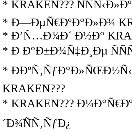
* KRAKEN??? ÑÑÑ‹Ð»Ðº
* Ð—ÐµÑ€ÐºÐ°Ð»Ð¾ K
* Ð’Ñ…Ð¾Ð´ Ð½Ð° KRA
* Ð Ð°Ð±Ð¾Ñ‡Ð¸Ðµ ÑÑ
* ÐÐºÑ‚ÑƒÐ°Ð»ÑŒÐ½Ñ‹Ð
KRAKEN???
* KRAKEN??? Ð¼Ð°Ñ€Ðº
´Ð¾ÑÑ‚ÑƒÐ¿