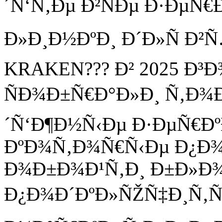
´Ñ‘Ñ‚Ðµ Ð²ÑÐµ Ð·ÐµÑ€
Ð»Ð¸Ð½ÐºÐ¸ Ð´Ð»Ñ Ð²
KRAKEN??? Ð² 2025 Ð³Ð
ÑÐ¾Ð±Ñ€Ð°Ð»Ð¸ Ñ‚Ð
´Ñ‘Ð¶Ð½Ñ‹Ðµ Ð·ÐµÑ€Ðº
ÐºÐ¾Ñ‚Ð¾Ñ€Ñ‹Ðµ Ð¿Ð
Ð¾Ð±Ð¾Ð¹Ñ‚Ð¸ Ð±Ð»Ð¾
Ð¿Ð¾Ð´ÐºÐ»ÑŽÑ‡Ð¸Ñ‚ÑŒ