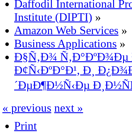
Daffodil International Pr
Institute (DIPTI)
»
Amazon Web Services
»
Business Applications
»
Ð§Ñ‚Ð¾ Ñ‚Ð°ÐºÐ¾Ðµ 
Ð¢Ñ‹ÐºÐ°Ð¹, Ð¸ Ð¿Ð
´ÐµÐ¶Ð½Ñ‹Ðµ Ð¸Ð½Ñ
« previous
next »
Print