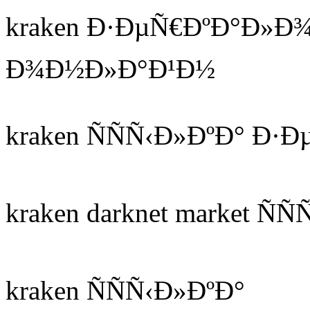
kraken Ð·ÐµÑ€ÐºÐ°Ð»Ð¾
Ð¾Ð½Ð»Ð°Ð¹Ð½
kraken ÑÑÑ‹Ð»ÐºÐ° Ð
kraken darknet market Ñ
kraken ÑÑÑ‹Ð»ÐºÐ°