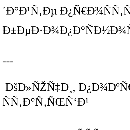
´Ð°Ð¹Ñ‚Ðµ Ð¿Ñ€Ð¾ÑÑ‚
Ð±ÐµÐ·Ð¾Ð¿Ð°ÑÐ½Ð¾Ñ
---
ÐšÐ»ÑŽÑ‡Ð¸, Ð¿Ð¾ÐºÑ
ÑÑ‚Ð°Ñ‚ÑŒÑ‘Ð¹