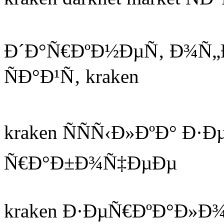
Ð´Ð°Ñ€ÐºÐ½ÐµÑ‚ Ð¾Ñ„
ÑÐ°Ð¹Ñ‚ kraken
kraken ÑÑÑ‹Ð»ÐºÐ° Ð
Ñ€Ð°Ð±Ð¾Ñ‡ÐµÐµ
kraken Ð·ÐµÑ€ÐºÐ°Ð»Ð¾