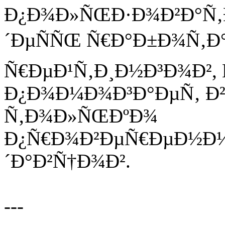
Ð¿Ð¾Ð»ÑŒÐ·Ð¾Ð²Ð°Ñ‚
´ÐµÑÑŒ Ñ€Ð°Ð±Ð¾Ñ‚Ð°
Ñ€ÐµÐ¹Ñ‚Ð¸Ð½Ð³Ð¾Ð²,
Ð¿Ð¾Ð¼Ð¾Ð³Ð°ÐµÑ‚ Ð
Ñ‚Ð¾Ð»ÑŒÐºÐ¾
Ð¿Ñ€Ð¾Ð²ÐµÑ€ÐµÐ½Ð
´Ð°Ð²Ñ†Ð¾Ð².
---