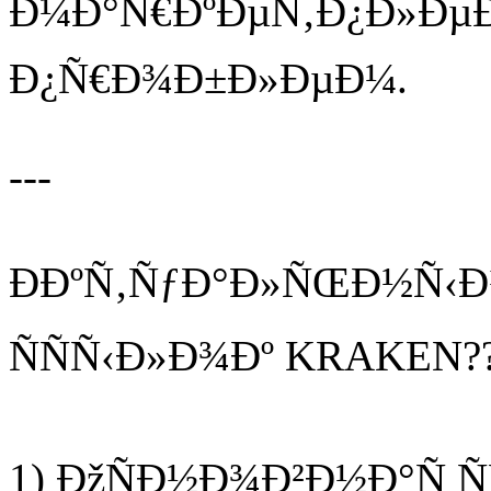
Ð¼Ð°Ñ€ÐºÐµÑ‚Ð¿Ð»ÐµÐ
Ð¿Ñ€Ð¾Ð±Ð»ÐµÐ¼.
---
ÐÐºÑ‚ÑƒÐ°Ð»ÑŒÐ½Ñ‹Ð¹
ÑÑÑ‹Ð»Ð¾Ðº KRAKEN?
1) ÐžÑÐ½Ð¾Ð²Ð½Ð°Ñ Ñ