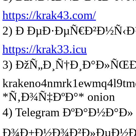
https://krak43.com/
2) Ð ÐµÐ·ÐµÑ€Ð²Ð½Ñ‹Ð¹
https://krak33.icu
3) ÐžÑ„Ð¸Ñ†Ð¸Ð°Ð»ÑŒÐ½
krakeno4nmrk1ewmq4l9tme
*Ñ‚Ð¾Ñ‡ÐºÐ°* onion
4) Telegram ÐºÐ°Ð½Ð°Ð» 
Ð¾Ð±Ð½Ð¾Ð²Ð»ÐµÐ½Ð¸