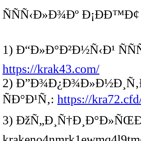
ÑÑÑ‹Ð»Ð¾Ðº Ð¡ÐÐ™Ð¢ 
1) Ð“Ð»Ð°Ð²Ð½Ñ‹Ð¹ ÑÑ
https://krak43.com/
2) Ð”Ð¾Ð¿Ð¾Ð»Ð½Ð¸Ñ
ÑÐ°Ð¹Ñ‚:
https://kra72.cfd
3) ÐžÑ„Ð¸Ñ†Ð¸Ð°Ð»ÑŒÐ½
krakeno4nmrk1ewmq4l9tme