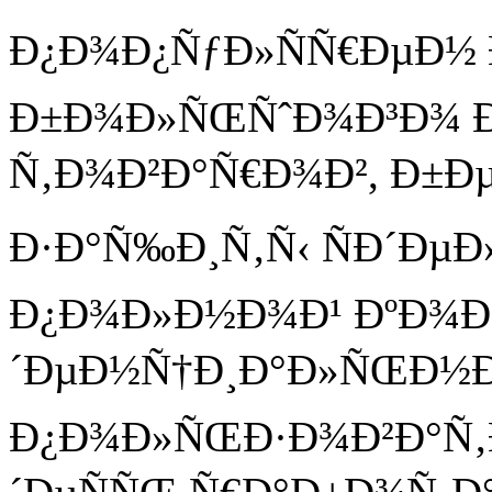
Ð¿Ð¾Ð¿ÑƒÐ»ÑÑ€ÐµÐ½ Ð
Ð±Ð¾Ð»ÑŒÑˆÐ¾Ð³Ð¾ Ð
Ñ‚Ð¾Ð²Ð°Ñ€Ð¾Ð², Ð±Ð
Ð·Ð°Ñ‰Ð¸Ñ‚Ñ‹ ÑÐ´ÐµÐ
Ð¿Ð¾Ð»Ð½Ð¾Ð¹ ÐºÐ¾Ð
´ÐµÐ½Ñ†Ð¸Ð°Ð»ÑŒÐ½Ð
Ð¿Ð¾Ð»ÑŒÐ·Ð¾Ð²Ð°Ñ‚