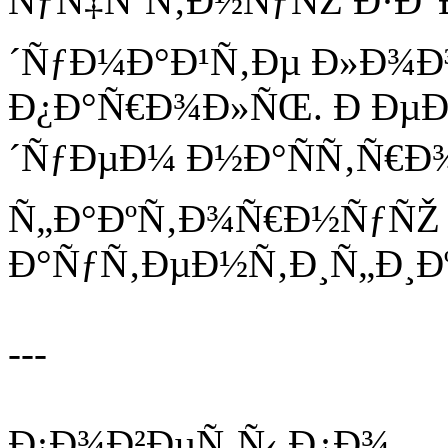
ÑƒÑ‡Ñ‘Ñ‚Ð½ÑƒÑŽ Ð·Ð°Ð
´ÑƒÐ¼Ð°Ð¹Ñ‚Ðµ Ð»Ð¾Ð
Ð¿Ð°Ñ€Ð¾Ð»ÑŒ. Ð Ðµ
´ÑƒÐµÐ¼ Ð½Ð°ÑÑ‚Ñ€Ð
Ñ„Ð°ÐºÑ‚Ð¾Ñ€Ð½ÑƒÑŽ
Ð°ÑƒÑ‚ÐµÐ½Ñ‚Ð¸Ñ„Ð¸Ð
---
Ð¡Ð¾Ð²ÐµÑ‚Ñ‹ Ð¿Ð¾