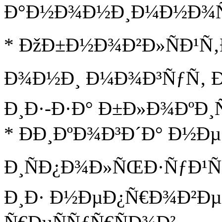
Ð°Ð½Ð¾Ð½Ð¸Ð¼Ð½Ð¾Ñ
* ÐžÐ±Ð½Ð¾Ð²Ð»ÑÐ¹Ñ‚Ð
Ð¾Ð½Ð¸ Ð¼Ð¾Ð³ÑƒÑ‚ Ð
Ð¸Ð·-Ð·Ð° Ð±Ð»Ð¾ÐºÐ¸
* ÐÐ¸ÐºÐ¾Ð³Ð´Ð° Ð½Ðµ
Ð¸ÑÐ¿Ð¾Ð»ÑŒÐ·ÑƒÐ¹Ñ
Ð¸Ð· Ð½ÐµÐ¿Ñ€Ð¾Ð²