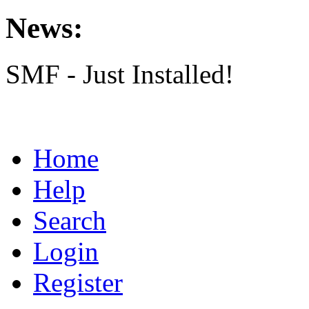
News:
SMF - Just Installed!
Home
Help
Search
Login
Register