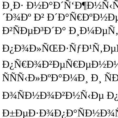
Ð¸Ð· Ð½Ð°Ð´Ñ‘Ð¶Ð½Ñ
´Ð¾Ðº Ð² Ð´Ð°Ñ€ÐºÐ½Ð
Ð²ÑÐµÐ³Ð´Ð° Ð¸Ð¼ÐµÑ
Ð¿Ð¾Ð»ÑŒÐ·ÑƒÐ¹Ñ‚Ðµ
Ð¿Ñ€Ð¾Ð²ÐµÑ€ÐµÐ½Ð
ÑÑÑ‹Ð»ÐºÐ°Ð¼Ð¸ Ð¸ Ñ
Ð¾ÑÐ½Ð¾Ð²Ð½Ñ‹Ðµ Ð¿
Ð±ÐµÐ·Ð¾Ð¿Ð°ÑÐ½Ð¾Ñ