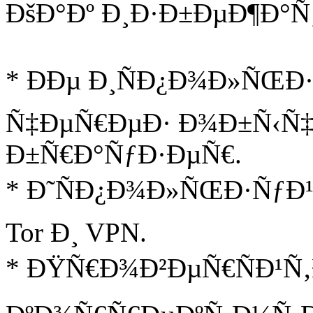
ÐšÐ°Ðº Ð¸Ð·Ð±ÐµÐ¶Ð°Ñ
* ÐÐµ Ð¸ÑÐ¿Ð¾Ð»ÑŒÐ·
Ñ‡ÐµÑ€ÐµÐ· Ð¾Ð±Ñ‹Ñ
Ð±Ñ€Ð°ÑƒÐ·ÐµÑ€.
* Ð˜ÑÐ¿Ð¾Ð»ÑŒÐ·ÑƒÐ
Tor Ð¸ VPN.
* ÐŸÑ€Ð¾Ð²ÐµÑ€ÑÐ¹Ñ