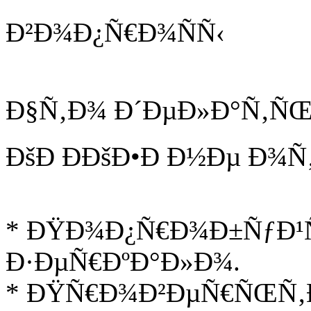
Ð²Ð¾Ð¿Ñ€Ð¾ÑÑ‹
Ð§Ñ‚Ð¾ Ð´ÐµÐ»Ð°Ñ‚ÑŒ,
ÐšÐ ÐÐšÐ•Ð Ð½Ðµ Ð¾Ñ
* ÐŸÐ¾Ð¿Ñ€Ð¾Ð±ÑƒÐ¹
Ð·ÐµÑ€ÐºÐ°Ð»Ð¾.
* ÐŸÑ€Ð¾Ð²ÐµÑ€ÑŒÑ‚Ð