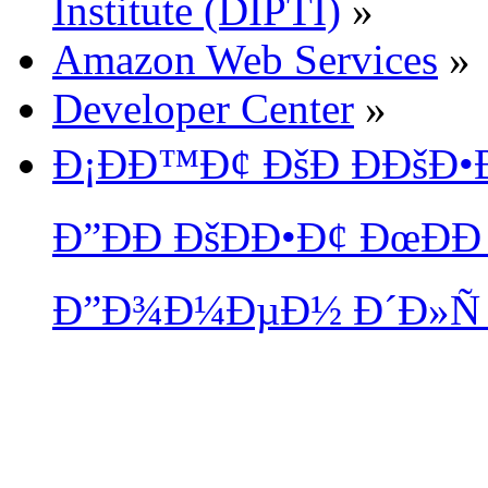
Institute (DIPTI)
»
Amazon Web Services
»
Developer Center
»
Ð¡ÐÐ™Ð¢ ÐšÐ ÐÐšÐ•
Ð”ÐÐ ÐšÐÐ•Ð¢ ÐœÐ
Ð”Ð¾Ð¼ÐµÐ½ Ð´Ð»Ñ