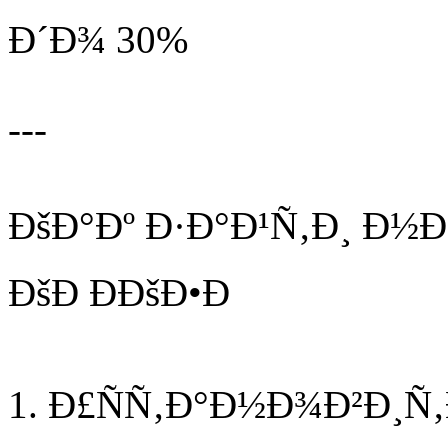
Ð´Ð¾ 30%
---
ÐšÐ°Ðº Ð·Ð°Ð¹Ñ‚Ð¸ Ð½Ð
ÐšÐ ÐÐšÐ•Ð
1. Ð£ÑÑ‚Ð°Ð½Ð¾Ð²Ð¸Ñ‚Ð