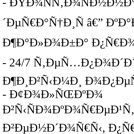
- ÐŸÐ¾ÑÑ‚Ð¾ÑÐ½Ð½Ð
´ÐµÑ€Ð°Ñ†Ð¸Ñ â€” ÐºÐ°
Ð¶Ð°Ð»Ð¾Ð±Ð° Ð¿Ñ€Ð¾Ð
- 24/7 Ñ‚ÐµÑ…Ð¿Ð¾Ð´Ð´
Ð¶Ð¸Ð²Ñ‹Ð¼Ð¸ Ð¾Ð¿Ðµ
- Ð¢Ð¾Ð»ÑŒÐºÐ¾
Ð²Ñ‹ÑÐ¾ÐºÐ¾Ñ€ÐµÐ¹Ñ
Ð²ÐµÐ½Ð´Ð¾Ñ€Ñ‹, Ð¿Ñ