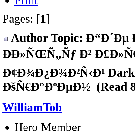
Print
Pages: [
1
]
Author
Topic: Ð“Ð´Ðµ
ÐÐ»ÑŒÑ„Ñƒ Ð² Ð£Ð»Ñ
Ð¢Ð¾Ð¿Ð¾Ð²Ñ‹Ð¹ Darkn
ÐšÑ€Ð°ÐºÐµÐ½ (Read 86
WilliamTob
Hero Member