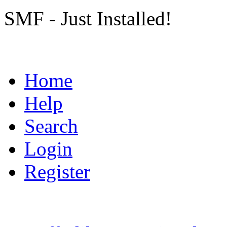
SMF - Just Installed!
Home
Help
Search
Login
Register