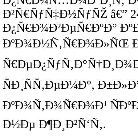
Ð²Ñ€ÑƒÑ‡Ð½ÑƒÑŽ â€” 2
Ð¿Ñ€Ð¾Ð²ÐµÑ€ÐºÐ° Ðº
ÐºÐ¾Ð½Ñ‚Ñ€Ð¾Ð»ÑŒ Ðº
Ñ€ÐµÐ¿ÑƒÑ‚Ð°Ñ†Ð¸Ð¾
ÑÐ¸ÑÑ‚ÐµÐ¼Ð°, Ð±Ð»Ð
ÐºÐ¾Ñ‚Ð¾Ñ€Ð¾Ð¹ ÑÐº
Ð½Ðµ Ð¶Ð¸Ð²Ñ‘Ñ‚.