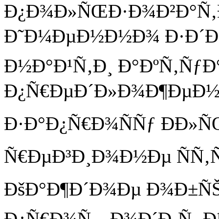
Ð¿Ð¾Ð»ÑŒÐ·Ð¾Ð²Ð°Ñ‚
Ð˜Ð¼ÐµÐ½Ð½Ð¾ Ð·Ð´
Ð½Ð°Ð¹Ñ‚Ð¸ Ð°ÐºÑ‚Ñƒ
Ð¿Ñ€ÐµÐ´Ð»Ð¾Ð¶ÐµÐ½Ð
Ð·Ð°Ð¿Ñ€Ð¾ÑÑƒ ÐÐ»Ñ
Ñ€ÐµÐ³Ð¸Ð¾Ð½Ðµ ÑÑ‚
ÐšÐ°Ð¶Ð´Ð¾Ðµ Ð¾Ð±ÑŠ
Ð¿Ñ€Ð¾Ñ…Ð¾Ð´Ð¸Ñ‚ Ð