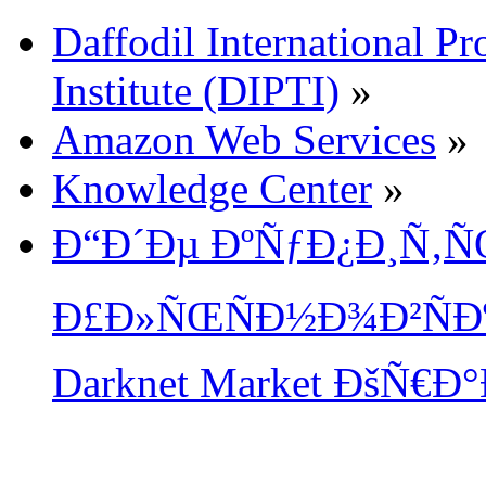
Daffodil International Pr
Institute (DIPTI)
»
Amazon Web Services
»
Knowledge Center
»
Ð“Ð´Ðµ ÐºÑƒÐ¿Ð¸Ñ‚Ñ
Ð£Ð»ÑŒÑÐ½Ð¾Ð²ÑÐ
Darknet Market ÐšÑ€