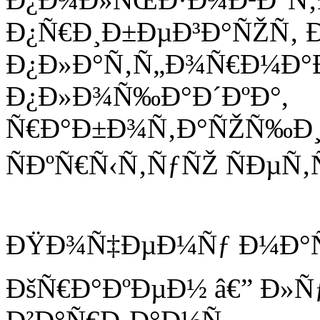
Ð¿Ñ€Ð¸Ð±ÐµÐ³Ð°ÑŽÑ‚ Ð
Ð¿Ð»Ð°Ñ‚Ñ„Ð¾Ñ€Ð¼Ð°Ð¼,
Ð¿Ð»Ð¾Ñ‰Ð°Ð´ÐºÐ°,
Ñ€Ð°Ð±Ð¾Ñ‚Ð°ÑŽÑ‰Ð¸
ÑÐºÑ€Ñ‹Ñ‚ÑƒÑŽ ÑÐµÑ‚
ÐŸÐ¾Ñ‡ÐµÐ¼Ñƒ Ð¼Ð°Ñ
ÐšÑ€Ð°ÐºÐµÐ½ â€” Ð»Ñ