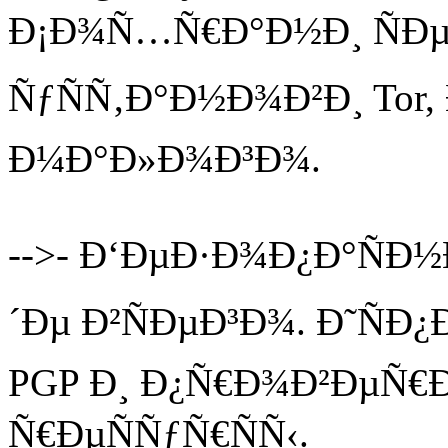
Ð¡Ð¾Ñ…Ñ€Ð°Ð½Ð¸ ÑÐµÐ
ÑƒÑÑ‚Ð°Ð½Ð¾Ð²Ð¸ Tor,
Ð¼Ð°Ð»Ð¾Ð³Ð¾.
-->- Ð‘ÐµÐ·Ð¾Ð¿Ð°ÑÐ
´Ðµ Ð²ÑÐµÐ³Ð¾. Ð˜ÑÐ
PGP Ð¸ Ð¿Ñ€Ð¾Ð²ÐµÑ
Ñ€ÐµÑÑƒÑ€ÑÑ‹.