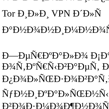
Tor Ð¸Ð»Ð¸ VPN Ð´Ð»Ñ
Ð°Ð½Ð¾Ð½Ð¸Ð¼Ð½Ð¾Ñ
Ð—ÐµÑ€ÐºÐ°Ð»Ð¾ Ð¡Ð°
Ð¾Ñ‚ÐºÑ€Ñ‹Ð²Ð°ÐµÑ‚ 
Ð¿Ð¾Ð»ÑŒÐ·Ð¾Ð²Ð°Ñ‚
ÑƒÐ½Ð¸ÐºÐ°Ð»ÑŒÐ½Ñ
Ð²Ð¾Ð·Ð¼Ð¾Ð¶Ð½Ð¾ÑÑ