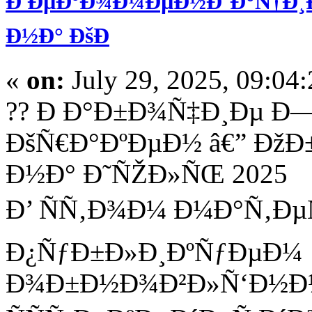
Ð ÐµÐºÐ¾Ð¼ÐµÐ½Ð´Ð°Ñ†Ð¸Ð
Ð½Ð° ÐšÐ
«
on:
July 29, 2025, 09:04
?? Ð Ð°Ð±Ð¾Ñ‡Ð¸Ðµ Ð
ÐšÑ€Ð°ÐºÐµÐ½ â€” Ðž
Ð½Ð° Ð˜ÑŽÐ»ÑŒ 2025
Ð’ ÑÑ‚Ð¾Ð¼ Ð¼Ð°Ñ‚Ð
Ð¿ÑƒÐ±Ð»Ð¸ÐºÑƒÐµÐ¼
Ð¾Ð±Ð½Ð¾Ð²Ð»Ñ‘Ð½Ð½