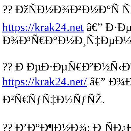
?? ÐžÑÐ½Ð¾Ð²Ð½Ð°Ñ Ñ
https://krak24.net
â€” Ð·Ð
Ð¾Ð³Ñ€Ð°Ð½Ð¸Ñ‡ÐµÐ½
?? Ð ÐµÐ·ÐµÑ€Ð²Ð½Ñ‹
https://krak24.net/
â€” Ð¾Ð
Ð²Ñ€ÑƒÑ‡Ð½ÑƒÑŽ.
?? Ð’Ð°Ð¶Ð½Ð¾: Ð¸ÑÐ