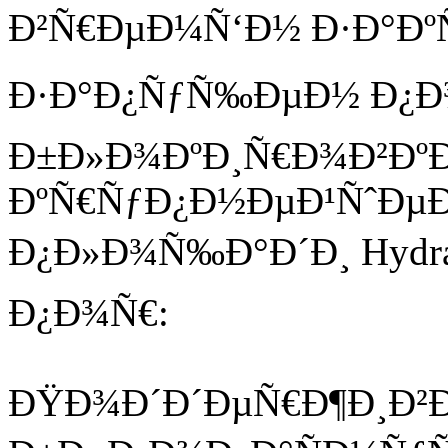
Ð²Ñ€ÐµÐ¼Ñ‘Ð½ Ð·Ð°ÐºÑ€
Ð·Ð°Ð¿ÑƒÑ‰ÐµÐ½ Ð¿Ð
Ð±Ð»Ð¾ÐºÐ¸Ñ€Ð¾Ð²ÐºÐ
ÐºÑ€ÑƒÐ¿Ð½ÐµÐ¹ÑˆÐµÐ
Ð¿Ð»Ð¾Ñ‰Ð°Ð´Ð¸ Hydra
Ð¿Ð¾Ñ€:
ÐŸÐ¾Ð´Ð´ÐµÑ€Ð¶Ð¸Ð²Ð