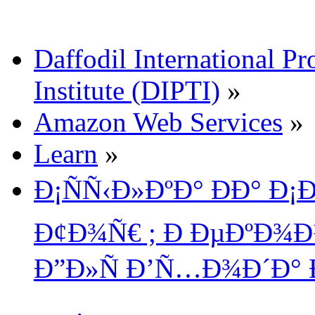
Daffodil International Pr
Institute (DIPTI)
»
Amazon Web Services
»
Learn
»
Ð¡ÑÑ‹Ð»ÐºÐ° ÐÐ° Ð
Ð¢Ð¾Ñ€ ; Ð ÐµÐºÐ¾
Ð”Ð»Ñ Ð’Ñ…Ð¾Ð´Ð° 