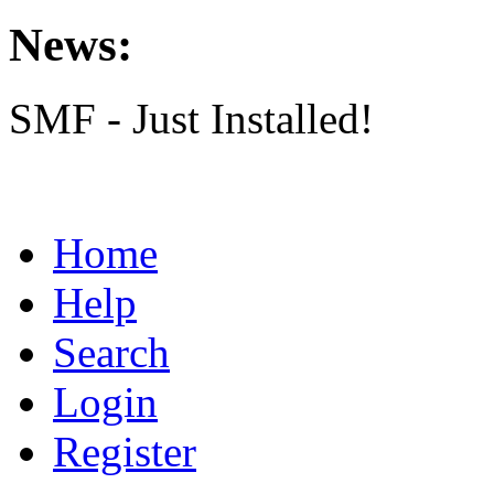
News:
SMF - Just Installed!
Home
Help
Search
Login
Register