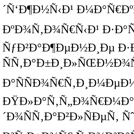
´Ñ‘Ð¶Ð½Ñ‹Ð¹ Ð¼Ð°Ñ€Ðº
ÐºÐ¾Ñ‚Ð¾Ñ€Ñ‹Ð¹ Ð·Ð°Ñ
ÑƒÐ²Ð°Ð¶ÐµÐ½Ð¸Ðµ Ð·
ÑÑ‚Ð°Ð±Ð¸Ð»ÑŒÐ½Ð¾Ñ
Ð°ÑÑÐ¾Ñ€Ñ‚Ð¸Ð¼ÐµÐ½
ÐŸÐ»Ð°Ñ‚Ñ„Ð¾Ñ€Ð¼Ð°
´Ð¾ÑÑ‚Ð°Ð²Ð»ÑÐµÑ‚ 