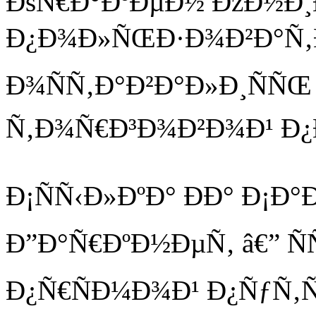
ÐšÑ€Ð°ÐºÐµÐ½ ÐžÐ½Ð¸
Ð¿Ð¾Ð»ÑŒÐ·Ð¾Ð²Ð°Ñ‚Ð
Ð¾ÑÑ‚Ð°Ð²Ð°Ð»Ð¸ÑÑŒ Ð
Ñ‚Ð¾Ñ€Ð³Ð¾Ð²Ð¾Ð¹ Ð
Ð¡ÑÑ‹Ð»ÐºÐ° ÐÐ° Ð¡Ð°Ð
Ð”Ð°Ñ€ÐºÐ½ÐµÑ‚ â€” Ñ
Ð¿Ñ€ÑÐ¼Ð¾Ð¹ Ð¿ÑƒÑ‚