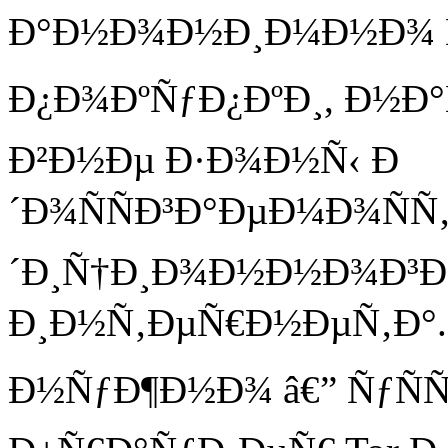
Ð°Ð½Ð¾Ð½Ð¸Ð¼Ð½Ð¾ Ñ
Ð¿Ð¾ÐºÑƒÐ¿ÐºÐ¸, Ð½Ð
Ð²Ð½Ðµ Ð·Ð¾Ð½Ñ‹ Ð
´Ð¾ÑÑÐ³Ð°ÐµÐ¼Ð¾ÑÑ
´Ð¸Ñ†Ð¸Ð¾Ð½Ð½Ð¾Ð³
Ð¸Ð½Ñ‚ÐµÑ€Ð½ÐµÑ‚Ð°. 
Ð½ÑƒÐ¶Ð½Ð¾ â€” ÑƒÑ