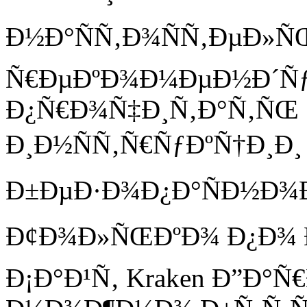
Ð½Ð°ÑÑ‚Ð¾ÑÑ‚ÐµÐ»
Ñ€ÐµÐºÐ¾Ð¼ÐµÐ½Ð´Ñ
Ð¿Ñ€Ð¾Ñ‡Ð¸Ñ‚Ð°Ñ‚ÑŒ
Ð¸Ð½ÑÑ‚Ñ€ÑƒÐºÑ†Ð¸Ð¸
Ð±ÐµÐ·Ð¾Ð¿Ð°ÑÐ½Ð¾
Ð¢Ð¾Ð»ÑŒÐºÐ¾ Ð¿Ð¾ Ð¡
Ð¡Ð°Ð¹Ñ‚ Kraken Ð”Ð°Ñ