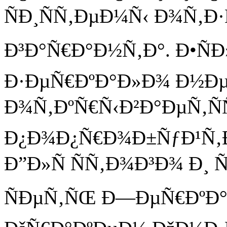
ÑÐ¸ÑÑ‚ÐµÐ¼Ñ‹ Ð¾Ñ‚Ð·
Ð³Ð°Ñ€Ð°Ð½Ñ‚Ð°. Ð•Ñ
Ð·ÐµÑ€ÐºÐ°Ð»Ð¾ Ð½Ð
Ð¾Ñ‚ÐºÑ€Ñ‹Ð²Ð°ÐµÑ‚ÑÑ
Ð¿Ð¾Ð¿Ñ€Ð¾Ð±ÑƒÐ¹Ñ‚Ð
Ð”Ð»Ñ ÑÑ‚Ð¾Ð³Ð¾ Ð¸ 
ÑÐµÑ‚ÑŒ Ð—ÐµÑ€ÐºÐ°