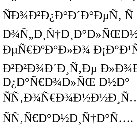
ÑÐ¾Ð²Ð¿Ð°Ð´Ð°ÐµÑ‚ Ñ
Ð¾Ñ„Ð¸Ñ†Ð¸Ð°Ð»ÑŒÐ
ÐµÑ€ÐºÐ°Ð»Ð¾ Ð¡Ð°Ð¹Ñ‚
Ð²Ð²Ð¾Ð´Ð¸Ñ‚Ðµ Ð»Ð¾Ð
Ð¿Ð°Ñ€Ð¾Ð»ÑŒ Ð½Ð°
ÑÑ‚Ð¾Ñ€Ð¾Ð½Ð½Ð¸Ñ
ÑÑ‚Ñ€Ð°Ð½Ð¸Ñ†Ð°Ñ….