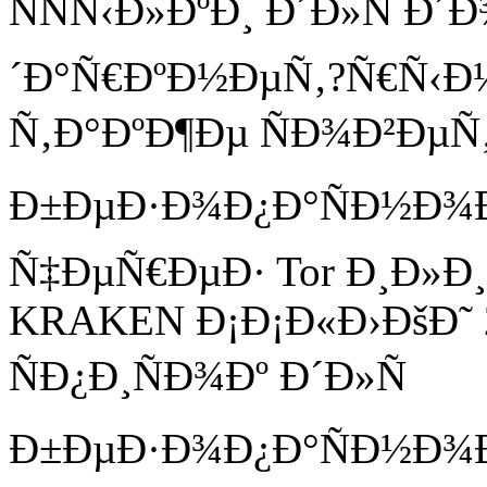
ÑÑÑ‹Ð»ÐºÐ¸ Ð´Ð»Ñ Ð´
´Ð°Ñ€ÐºÐ½ÐµÑ‚?Ñ€Ñ‹Ð½Ð
Ñ‚Ð°ÐºÐ¶Ðµ ÑÐ¾Ð²ÐµÑ
Ð±ÐµÐ·Ð¾Ð¿Ð°ÑÐ½Ð¾
Ñ‡ÐµÑ€ÐµÐ· Tor Ð¸Ð»Ð¸
KRAKEN Ð¡Ð¡Ð«Ð›ÐšÐ˜ 
ÑÐ¿Ð¸ÑÐ¾Ðº Ð´Ð»Ñ
Ð±ÐµÐ·Ð¾Ð¿Ð°ÑÐ½Ð¾