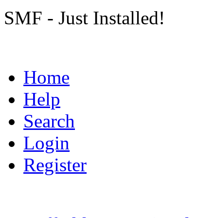
SMF - Just Installed!
Home
Help
Search
Login
Register