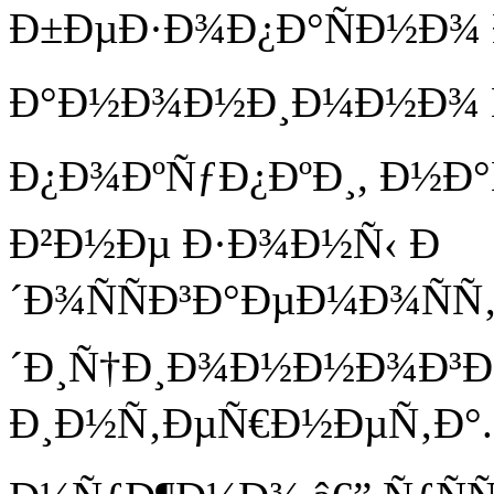
Ð±ÐµÐ·Ð¾Ð¿Ð°ÑÐ½Ð¾ 
Ð°Ð½Ð¾Ð½Ð¸Ð¼Ð½Ð¾ Ñ
Ð¿Ð¾ÐºÑƒÐ¿ÐºÐ¸, Ð½Ð
Ð²Ð½Ðµ Ð·Ð¾Ð½Ñ‹ Ð
´Ð¾ÑÑÐ³Ð°ÐµÐ¼Ð¾ÑÑ
´Ð¸Ñ†Ð¸Ð¾Ð½Ð½Ð¾Ð³
Ð¸Ð½Ñ‚ÐµÑ€Ð½ÐµÑ‚Ð°. 