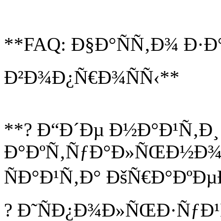
**FAQ: Ð§Ð°ÑÑ‚Ð¾ Ð·
Ð²Ð¾Ð¿Ñ€Ð¾ÑÑ‹**
**? Ð“Ð´Ðµ Ð½Ð°Ð¹Ñ‚Ð¸
Ð°ÐºÑ‚ÑƒÐ°Ð»ÑŒÐ½Ð¾
ÑÐ°Ð¹Ñ‚Ð° ÐšÑ€Ð°ÐºÐ
? Ð˜ÑÐ¿Ð¾Ð»ÑŒÐ·ÑƒÐ