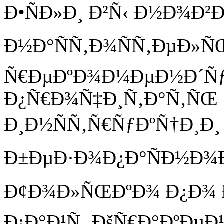
Ð•ÑÐ»Ð¸ Ð²Ñ‹ Ð½Ð¾Ð²
Ð½Ð°ÑÑ‚Ð¾ÑÑ‚ÐµÐ»
Ñ€ÐµÐºÐ¾Ð¼ÐµÐ½Ð´Ñ
Ð¿Ñ€Ð¾Ñ‡Ð¸Ñ‚Ð°Ñ‚ÑŒ
Ð¸Ð½ÑÑ‚Ñ€ÑƒÐºÑ†Ð¸Ð¸
Ð±ÐµÐ·Ð¾Ð¿Ð°ÑÐ½Ð¾
Ð¢Ð¾Ð»ÑŒÐºÐ¾ Ð¿Ð¾ Ð¡
Ð¡Ð°Ð¹Ñ‚ ÐšÑ€Ð°ÐºÐµ