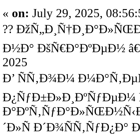
«
on:
July 29, 2025, 08:56
?? ÐžÑ„Ð¸Ñ†Ð¸Ð°Ð»ÑŒÐ
Ð½Ð° ÐšÑ€Ð°ÐºÐµÐ½ â€
2025
Ð’ ÑÑ‚Ð¾Ð¼ Ð¼Ð°Ñ‚Ð
Ð¿ÑƒÐ±Ð»Ð¸ÐºÑƒÐµÐ¼
Ð°ÐºÑ‚ÑƒÐ°Ð»ÑŒÐ½Ñ‹Ð
´Ð»Ñ Ð´Ð¾ÑÑ‚ÑƒÐ¿Ð° 