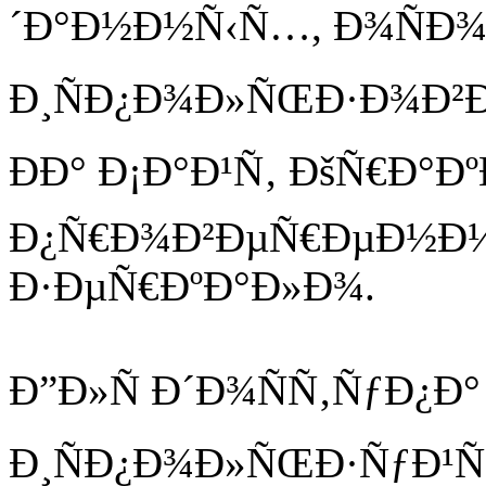
´Ð°Ð½Ð½Ñ‹Ñ…, Ð¾ÑÐ
Ð¸ÑÐ¿Ð¾Ð»ÑŒÐ·Ð¾Ð²Ð°
ÐÐ° Ð¡Ð°Ð¹Ñ‚ ÐšÑ€Ð°
Ð¿Ñ€Ð¾Ð²ÐµÑ€ÐµÐ½Ð
Ð·ÐµÑ€ÐºÐ°Ð»Ð¾.
Ð”Ð»Ñ Ð´Ð¾ÑÑ‚ÑƒÐ¿Ð°
Ð¸ÑÐ¿Ð¾Ð»ÑŒÐ·ÑƒÐ¹