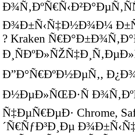
Ð¾Ñ‚ÐºÑ€Ñ‹Ð²Ð°ÐµÑ‚Ñ
Ð¾Ð±Ñ‹Ñ‡Ð½Ð¾Ð¼ Ð±Ñ
? Kraken Ñ€Ð°Ð±Ð¾Ñ‚Ð
Ð¸ÑÐºÐ»ÑŽÑ‡Ð¸Ñ‚Ðµ
Ð”Ð°Ñ€ÐºÐ½ÐµÑ‚, Ð¿Ð
Ð½ÐµÐ»ÑŒÐ·Ñ Ð¾Ñ‚Ð
Ñ‡ÐµÑ€ÐµÐ· Chrome, Saf
´Ñ€ÑƒÐ³Ð¸Ðµ Ð¾Ð±Ñ‹Ñ