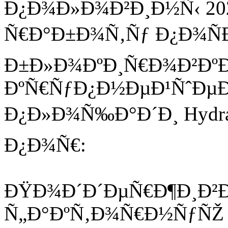
Ð¿Ð¾Ð»Ð¾Ð²Ð¸Ð½Ñ‹ 20
Ñ€Ð°Ð±Ð¾Ñ‚Ñƒ Ð¿Ð¾Ñ
Ð±Ð»Ð¾ÐºÐ¸Ñ€Ð¾Ð²ÐºÐ
ÐºÑ€ÑƒÐ¿Ð½ÐµÐ¹ÑˆÐµÐ
Ð¿Ð»Ð¾Ñ‰Ð°Ð´Ð¸ Hydra
Ð¿Ð¾Ñ€:
ÐŸÐ¾Ð´Ð´ÐµÑ€Ð¶Ð¸Ð²Ð
Ñ„Ð°ÐºÑ‚Ð¾Ñ€Ð½ÑƒÑŽ