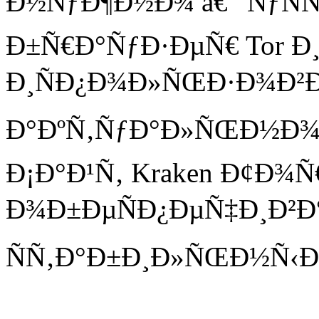
Ð½ÑƒÐ¶Ð½Ð¾ â€” ÑƒÑ
Ð±Ñ€Ð°ÑƒÐ·ÐµÑ€ Tor Ð
Ð¸ÑÐ¿Ð¾Ð»ÑŒÐ·Ð¾Ð²
Ð°ÐºÑ‚ÑƒÐ°Ð»ÑŒÐ½Ð¾Ðµ
Ð¡Ð°Ð¹Ñ‚ Kraken Ð¢Ð¾
Ð¾Ð±ÐµÑÐ¿ÐµÑ‡Ð¸Ð²Ð
ÑÑ‚Ð°Ð±Ð¸Ð»ÑŒÐ½Ñ‹Ð