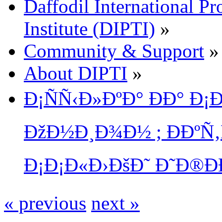
Daffodil International Pr
Institute (DIPTI)
»
Community & Support
»
About DIPTI
»
Ð¡ÑÑ‹Ð»ÐºÐ° ÐÐ° Ð¡Ð
ÐžÐ½Ð¸Ð¾Ð½ ; ÐÐº
Ð¡Ð¡Ð«Ð›ÐšÐ˜ Ð˜Ð®ÐÐ
« previous
next »