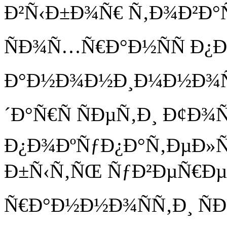
Ð²Ñ‹Ð±Ð¾Ñ€ Ñ‚Ð¾Ð²Ð°Ñ
ÑÐ¾Ñ…Ñ€Ð°Ð½ÑÑ Ð
Ð°Ð½Ð¾Ð½Ð¸Ð¼Ð½Ð¾Ñ
´Ð°Ñ€Ñ ÑÐµÑ‚Ð¸ Ð¢Ð¾
Ð¿Ð¾ÐºÑƒÐ¿Ð°Ñ‚ÐµÐ»
Ð±Ñ‹Ñ‚ÑŒ ÑƒÐ²ÐµÑ€Ðµ
Ñ€Ð°Ð½Ð½Ð¾ÑÑ‚Ð¸ Ñ