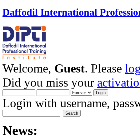
Daffodil International Professio
Welcome,
Guest
. Please
lo
Did you miss your
activati
Login with username, passw
News: