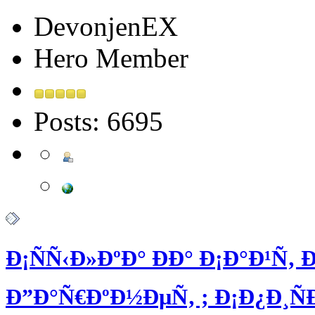
DevonjenEX
Hero Member
Posts: 6695
Ð¡ÑÑ‹Ð»ÐºÐ° ÐÐ° Ð¡Ð°Ð¹Ñ‚
Ð”Ð°Ñ€ÐºÐ½ÐµÑ‚ ; Ð¡Ð¿Ð¸Ñ