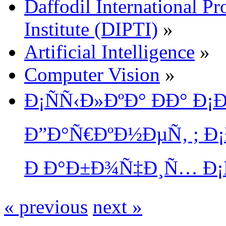
Daffodil International Pr
Institute (DIPTI)
»
Artificial Intelligence
»
Computer Vision
»
Ð¡ÑÑ‹Ð»ÐºÐ° ÐÐ° Ð
Ð”Ð°Ñ€ÐºÐ½ÐµÑ‚ ; Ð
Ð Ð°Ð±Ð¾Ñ‡Ð¸Ñ… Ð¡Ñ
« previous
next »