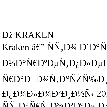
Ðž KRAKEN
Kraken â€” ÑÑ‚Ð¾ Ð´Ð
Ð¼Ð°Ñ€ÐºÐµÑ‚Ð¿Ð»ÐµÐ¹
Ñ€Ð°Ð±Ð¾Ñ‚Ð°ÑŽÑ‰Ð¸Ð
Ð¿Ð¾Ð»Ð¾Ð²Ð¸Ð½Ñ‹ 20
ÑÑ‚Ð°Ñ€Ñ‚Ð¾Ð²Ð°Ð» Ð