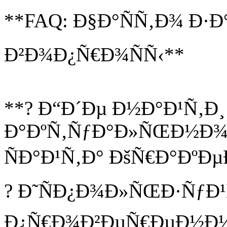
**FAQ: Ð§Ð°ÑÑ‚Ð¾ Ð·
Ð²Ð¾Ð¿Ñ€Ð¾ÑÑ‹**
**? Ð“Ð´Ðµ Ð½Ð°Ð¹Ñ‚Ð¸
Ð°ÐºÑ‚ÑƒÐ°Ð»ÑŒÐ½Ð¾
ÑÐ°Ð¹Ñ‚Ð° ÐšÑ€Ð°ÐºÐ
? Ð˜ÑÐ¿Ð¾Ð»ÑŒÐ·ÑƒÐ
Ð¿Ñ€Ð¾Ð²ÐµÑ€ÐµÐ½Ð