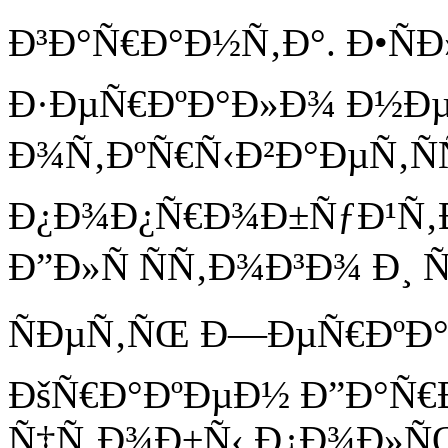
Ð³Ð°Ñ€Ð°Ð½Ñ‚Ð°. Ð•Ñ
Ð·ÐµÑ€ÐºÐ°Ð»Ð¾ Ð½Ð
Ð¾Ñ‚ÐºÑ€Ñ‹Ð²Ð°ÐµÑ‚ÑÑ
Ð¿Ð¾Ð¿Ñ€Ð¾Ð±ÑƒÐ¹Ñ‚Ð
Ð”Ð»Ñ ÑÑ‚Ð¾Ð³Ð¾ Ð¸ 
ÑÐµÑ‚ÑŒ Ð—ÐµÑ€ÐºÐ°
ÐšÑ€Ð°ÐºÐµÐ½ Ð”Ð°Ñ€
Ñ‡Ñ‚Ð¾Ð±Ñ‹ Ð¿Ð¾Ð»Ñ