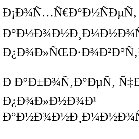
Ð¡Ð¾Ñ…Ñ€Ð°Ð½ÑÐµÑ‚
Ð°Ð½Ð¾Ð½Ð¸Ð¼Ð½Ð¾Ñ
Ð¿Ð¾Ð»ÑŒÐ·Ð¾Ð²Ð°Ñ‚
Ð Ð°Ð±Ð¾Ñ‚Ð°ÐµÑ‚ Ñ‡Ðµ
Ð¿Ð¾Ð»Ð½Ð¾Ð¹
Ð°Ð½Ð¾Ð½Ð¸Ð¼Ð½Ð¾Ñ