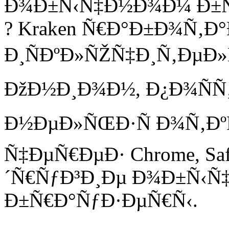
Ð¾Ð±Ñ‹Ñ‡Ð½Ð¾Ð¼ Ð±Ñ
? Kraken Ñ€Ð°Ð±Ð¾Ñ‚Ð
Ð¸ÑÐºÐ»ÑŽÑ‡Ð¸Ñ‚Ðµ
ÐžÐ½Ð¸Ð¾Ð½, Ð¿Ð¾Ñ
Ð½ÐµÐ»ÑŒÐ·Ñ Ð¾Ñ‚Ð
Ñ‡ÐµÑ€ÐµÐ· Chrome, Saf
´Ñ€ÑƒÐ³Ð¸Ðµ Ð¾Ð±Ñ‹Ñ
Ð±Ñ€Ð°ÑƒÐ·ÐµÑ€Ñ‹.