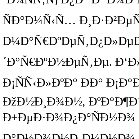
ÑÐ°Ð¼Ñ‹Ñ… Ð¸Ð·Ð²Ðµ
Ð¼Ð°Ñ€ÐºÐµÑ‚Ð¿Ð»ÐµÐ¹
´Ð°Ñ€ÐºÐ½ÐµÑ‚Ðµ. Ð‘Ð
Ð¡ÑÑ‹Ð»ÐºÐ° ÐÐ° Ð¡Ð
ÐžÐ½Ð¸Ð¾Ð½, ÐºÐ°Ð¶Ð
Ð±ÐµÐ·Ð¾Ð¿Ð°ÑÐ½Ð¾ 
Ð°Ð½Ð¾Ð½Ð¸Ð¼Ð½Ð¾ Ñ