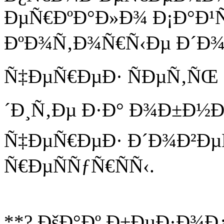
ÐµÑ€ÐºÐ°Ð»Ð¾ Ð¡Ð°Ð¹Ñ
ÐºÐ¾Ñ‚Ð¾Ñ€Ñ‹Ðµ Ð´Ð¾
Ñ‡ÐµÑ€ÐµÐ· ÑÐµÑ‚ÑŒ
´Ð¸Ñ‚Ðµ Ð·Ð° Ð¾Ð±Ð½
Ñ‡ÐµÑ€ÐµÐ· Ð´Ð¾Ð²Ð
Ñ€ÐµÑÑƒÑ€ÑÑ‹.
**? ÐšÐ°Ðº Ð±ÐµÐ·Ð¾Ð