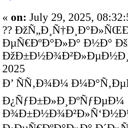
«
on:
July 29, 2025, 08:32
?? ÐžÑ„Ð¸Ñ†Ð¸Ð°Ð»ÑŒ
ÐµÑ€ÐºÐ°Ð»Ð° Ð½Ð° Ðš
ÐžÐ±Ð½Ð¾Ð²Ð»ÐµÐ½Ð¸
2025
Ð’ ÑÑ‚Ð¾Ð¼ Ð¼Ð°Ñ‚Ð
Ð¿ÑƒÐ±Ð»Ð¸ÐºÑƒÐµÐ¼
Ð¾Ð±Ð½Ð¾Ð²Ð»Ñ‘Ð½Ð
Ð·ÐµÑ€ÐºÐ°Ð»Ð° Ð´Ð»Ñ