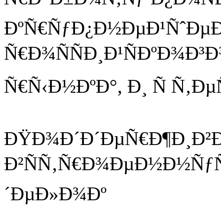
ÐºÑ€ÑƒÐ¿Ð½ÐµÐ¹ÑˆÐµ
Ñ€Ð¾ÑÑÐ¸Ð¹ÑÐºÐ¾Ð³
Ñ€Ñ‹Ð½ÐºÐ°, Ð¸ Ñ Ñ‚Ð
ÐŸÐ¾Ð´Ð´ÐµÑ€Ð¶Ð¸Ð²Ð
Ð²ÑÑ‚Ñ€Ð¾ÐµÐ½Ð½ÑƒÑ
´ÐµÐ»Ð¾Ðº