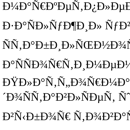
Ð¼Ð°Ñ€ÐºÐµÑ‚Ð¿Ð»ÐµÐ¹
Ð·Ð°ÑÐ»ÑƒÐ¶Ð¸Ð» ÑƒÐ
ÑÑ‚Ð°Ð±Ð¸Ð»ÑŒÐ½Ð¾Ñ
Ð°ÑÑÐ¾Ñ€Ñ‚Ð¸Ð¼ÐµÐ½
ÐŸÐ»Ð°Ñ‚Ñ„Ð¾Ñ€Ð¼Ð°
´Ð¾ÑÑ‚Ð°Ð²Ð»ÑÐµÑ‚ 
Ð²Ñ‹Ð±Ð¾Ñ€ Ñ‚Ð¾Ð²Ð°Ñ