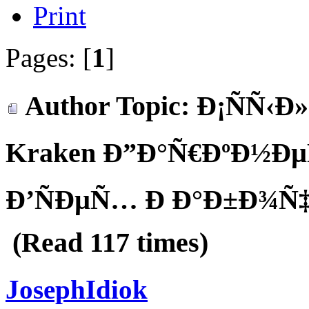
Print
Pages: [
1
]
Author
Topic: Ð¡ÑÑ‹Ð
Kraken Ð”Ð°Ñ€ÐºÐ½ÐµÑ
Ð’ÑÐµÑ… Ð Ð°Ð±Ð¾Ñ‡
(Read 117 times)
JosephIdiok