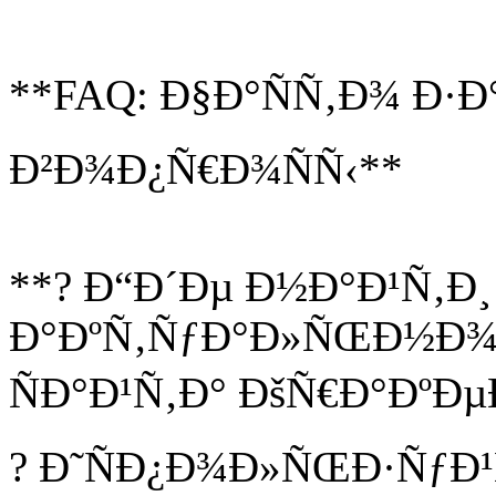
**FAQ: Ð§Ð°ÑÑ‚Ð¾ Ð·
Ð²Ð¾Ð¿Ñ€Ð¾ÑÑ‹**
**? Ð“Ð´Ðµ Ð½Ð°Ð¹Ñ‚Ð¸
Ð°ÐºÑ‚ÑƒÐ°Ð»ÑŒÐ½Ð¾
ÑÐ°Ð¹Ñ‚Ð° ÐšÑ€Ð°ÐºÐ
? Ð˜ÑÐ¿Ð¾Ð»ÑŒÐ·ÑƒÐ