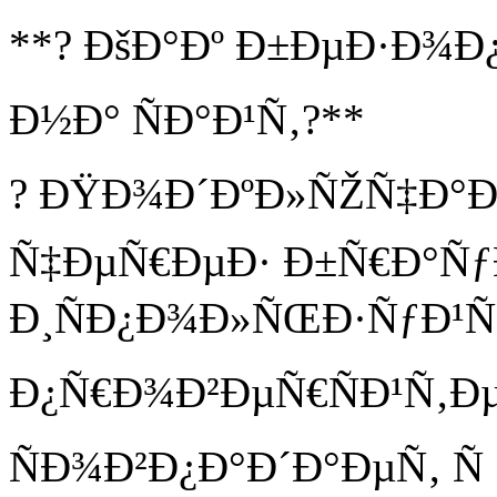
**? ÐšÐ°Ðº Ð±ÐµÐ·Ð¾Ð
Ð½Ð° ÑÐ°Ð¹Ñ‚?**
? ÐŸÐ¾Ð´ÐºÐ»ÑŽÑ‡Ð°Ð
Ñ‡ÐµÑ€ÐµÐ· Ð±Ñ€Ð°ÑƒÐ
Ð¸ÑÐ¿Ð¾Ð»ÑŒÐ·ÑƒÐ¹Ñ
Ð¿Ñ€Ð¾Ð²ÐµÑ€ÑÐ¹Ñ‚Ðµ
ÑÐ¾Ð²Ð¿Ð°Ð´Ð°ÐµÑ‚ Ñ