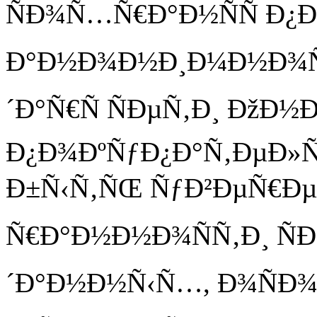
ÑÐ¾Ñ…Ñ€Ð°Ð½ÑÑ Ð
Ð°Ð½Ð¾Ð½Ð¸Ð¼Ð½Ð¾Ñ
´Ð°Ñ€Ñ ÑÐµÑ‚Ð¸ ÐžÐ½
Ð¿Ð¾ÐºÑƒÐ¿Ð°Ñ‚ÐµÐ»
Ð±Ñ‹Ñ‚ÑŒ ÑƒÐ²ÐµÑ€Ðµ
Ñ€Ð°Ð½Ð½Ð¾ÑÑ‚Ð¸ Ñ
´Ð°Ð½Ð½Ñ‹Ñ…, Ð¾ÑÐ