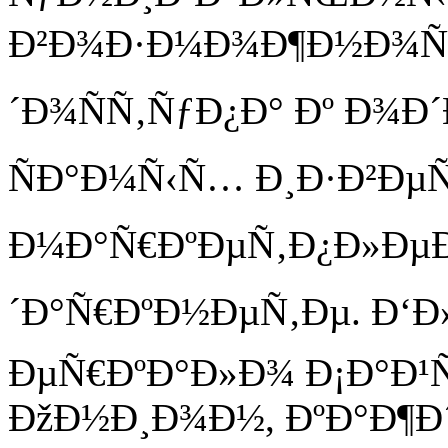
Ð²Ð¾Ð·Ð¼Ð¾Ð¶Ð½Ð¾ÑÑ
´Ð¾ÑÑ‚ÑƒÐ¿Ð° Ðº Ð¾Ð
ÑÐ°Ð¼Ñ‹Ñ… Ð¸Ð·Ð²Ðµ
Ð¼Ð°Ñ€ÐºÐµÑ‚Ð¿Ð»ÐµÐ¹
´Ð°Ñ€ÐºÐ½ÐµÑ‚Ðµ. Ð‘Ð
ÐµÑ€ÐºÐ°Ð»Ð¾ Ð¡Ð°Ð¹
ÐžÐ½Ð¸Ð¾Ð½, ÐºÐ°Ð¶Ð