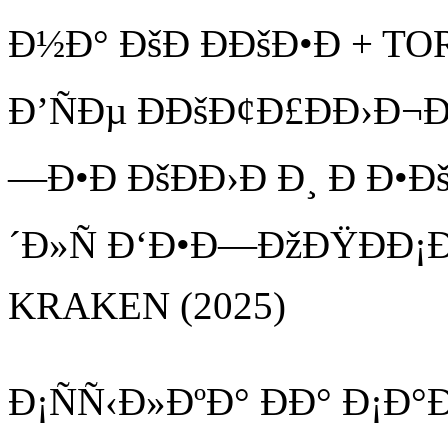
Ð½Ð° ÐšÐ ÐÐšÐ•Ð + TO
Ð’ÑÐµ ÐÐšÐ¢Ð£ÐÐ›Ð¬Ð
—Ð•Ð ÐšÐÐ›Ð Ð¸ Ð Ð•Ð
´Ð»Ñ Ð‘Ð•Ð—ÐžÐŸÐÐ¡Ð
KRAKEN (2025)
Ð¡ÑÑ‹Ð»ÐºÐ° ÐÐ° Ð¡Ð°