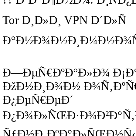
Tor Ð¸Ð»Ð¸ VPN Ð´Ð»Ñ
Ð°Ð½Ð¾Ð½Ð¸Ð¼Ð½Ð¾Ñ
Ð—ÐµÑ€ÐºÐ°Ð»Ð¾ Ð¡Ð°
ÐžÐ½Ð¸Ð¾Ð½ Ð¾Ñ‚ÐºÑ€
Ð¿ÐµÑ€ÐµÐ´
Ð¿Ð¾Ð»ÑŒÐ·Ð¾Ð²Ð°Ñ‚
ÑƒÐ½Ð¸ÐºÐ°Ð»ÑŒÐ½Ñ