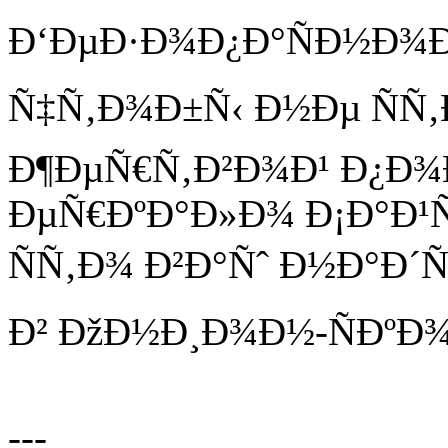
Ð‘ÐµÐ·Ð¾Ð¿Ð°ÑÐ½Ð¾
Ñ‡Ñ‚Ð¾Ð±Ñ‹ Ð½Ðµ ÑÑ
Ð¶ÐµÑ€Ñ‚Ð²Ð¾Ð¹ Ð¿Ð¾
ÐµÑ€ÐºÐ°Ð»Ð¾ Ð¡Ð°Ð¹Ñ
ÑÑ‚Ð¾ Ð²Ð°Ñˆ Ð½Ð°Ð´
Ð² ÐžÐ½Ð¸Ð¾Ð½-ÑÐºÐ¾
---