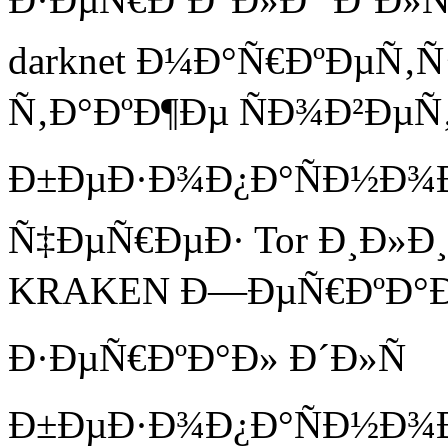
darknet Ð¼Ð°Ñ€ÐºÐµÑ‚Ñƒ
Ñ‚Ð°ÐºÐ¶Ðµ ÑÐ¾Ð²ÐµÑ
Ð±ÐµÐ·Ð¾Ð¿Ð°ÑÐ½Ð¾
Ñ‡ÐµÑ€ÐµÐ· Tor Ð¸Ð»Ð¸
KRAKEN Ð—ÐµÑ€ÐºÐ°Ð»
Ð·ÐµÑ€ÐºÐ°Ð» Ð´Ð»Ñ
Ð±ÐµÐ·Ð¾Ð¿Ð°ÑÐ½Ð¾