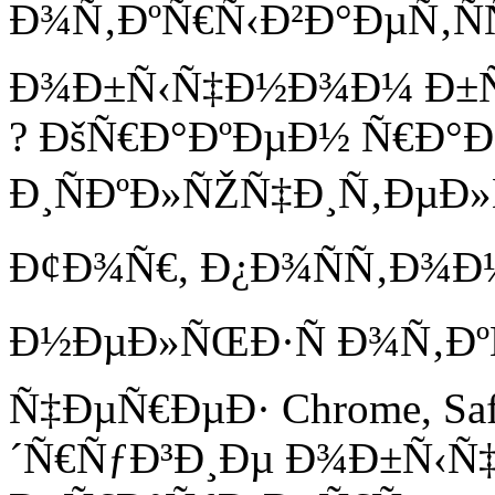
Ð¾Ñ‚ÐºÑ€Ñ‹Ð²Ð°ÐµÑ‚Ñ
Ð¾Ð±Ñ‹Ñ‡Ð½Ð¾Ð¼ Ð±Ñ
? ÐšÑ€Ð°ÐºÐµÐ½ Ñ€Ð°
Ð¸ÑÐºÐ»ÑŽÑ‡Ð¸Ñ‚Ðµ
Ð¢Ð¾Ñ€, Ð¿Ð¾ÑÑ‚Ð¾Ð
Ð½ÐµÐ»ÑŒÐ·Ñ Ð¾Ñ‚Ð
Ñ‡ÐµÑ€ÐµÐ· Chrome, Saf
´Ñ€ÑƒÐ³Ð¸Ðµ Ð¾Ð±Ñ‹Ñ