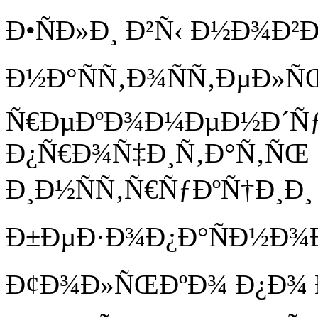
Ð•ÑÐ»Ð¸ Ð²Ñ‹ Ð½Ð¾Ð²
Ð½Ð°ÑÑ‚Ð¾ÑÑ‚ÐµÐ»
Ñ€ÐµÐºÐ¾Ð¼ÐµÐ½Ð´Ñ
Ð¿Ñ€Ð¾Ñ‡Ð¸Ñ‚Ð°Ñ‚ÑŒ
Ð¸Ð½ÑÑ‚Ñ€ÑƒÐºÑ†Ð¸Ð¸
Ð±ÐµÐ·Ð¾Ð¿Ð°ÑÐ½Ð¾
Ð¢Ð¾Ð»ÑŒÐºÐ¾ Ð¿Ð¾ Ð¡