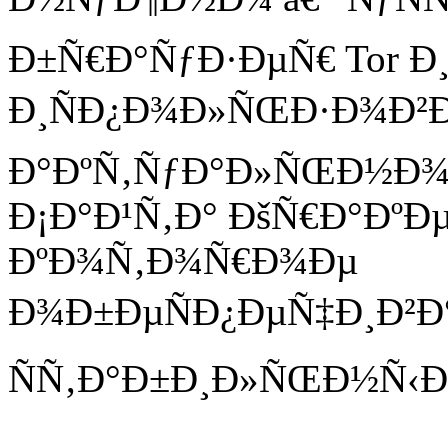
Ð±Ñ€Ð°ÑƒÐ·ÐµÑ€ Tor Ð
Ð¸ÑÐ¿Ð¾Ð»ÑŒÐ·Ð¾Ð²
Ð°ÐºÑ‚ÑƒÐ°Ð»ÑŒÐ½Ð
Ð¡Ð°Ð¹Ñ‚Ð° ÐšÑ€Ð°ÐºÐ
ÐºÐ¾Ñ‚Ð¾Ñ€Ð¾Ðµ
Ð¾Ð±ÐµÑÐ¿ÐµÑ‡Ð¸Ð²Ð
ÑÑ‚Ð°Ð±Ð¸Ð»ÑŒÐ½Ñ‹Ð