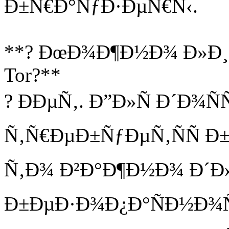
Ð±Ñ€Ð°ÑƒÐ·ÐµÑ€Ñ‹.
**? ÐœÐ¾Ð¶Ð½Ð¾ Ð»Ð¸ 
Tor?**
? ÐÐµÑ‚. Ð”Ð»Ñ Ð´Ð¾Ñ
Ñ‚Ñ€ÐµÐ±ÑƒÐµÑ‚ÑÑ Ð±
Ñ‚Ð¾ Ð²Ð°Ð¶Ð½Ð¾ Ð´Ð»
Ð±ÐµÐ·Ð¾Ð¿Ð°ÑÐ½Ð¾Ñ