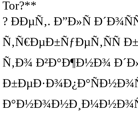
Tor?**
? ÐÐµÑ‚. Ð”Ð»Ñ Ð´Ð¾Ñ
Ñ‚Ñ€ÐµÐ±ÑƒÐµÑ‚ÑÑ Ð±
Ñ‚Ð¾ Ð²Ð°Ð¶Ð½Ð¾ Ð´Ð»
Ð±ÐµÐ·Ð¾Ð¿Ð°ÑÐ½Ð¾Ñ
Ð°Ð½Ð¾Ð½Ð¸Ð¼Ð½Ð¾Ñ