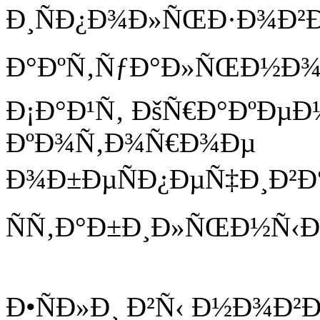
Ð¸ÑÐ¿Ð¾Ð»ÑŒÐ·Ð¾Ð²
Ð°ÐºÑ‚ÑƒÐ°Ð»ÑŒÐ½Ð¾Ðµ
Ð¡Ð°Ð¹Ñ‚ ÐšÑ€Ð°ÐºÐµÐ
ÐºÐ¾Ñ‚Ð¾Ñ€Ð¾Ðµ
Ð¾Ð±ÐµÑÐ¿ÐµÑ‡Ð¸Ð²Ð
ÑÑ‚Ð°Ð±Ð¸Ð»ÑŒÐ½Ñ‹Ð
Ð•ÑÐ»Ð¸ Ð²Ñ‹ Ð½Ð¾Ð²