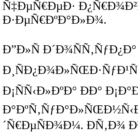
Ñ‡ÐµÑ€ÐµÐ· Ð¿Ñ€Ð¾Ð
Ð·ÐµÑ€ÐºÐ°Ð»Ð¾.
Ð”Ð»Ñ Ð´Ð¾ÑÑ‚ÑƒÐ¿Ð°
Ð¸ÑÐ¿Ð¾Ð»ÑŒÐ·ÑƒÐ¹
Ð¡ÑÑ‹Ð»ÐºÐ° ÐÐ° Ð¡Ð°
Ð°ÐºÑ‚ÑƒÐ°Ð»ÑŒÐ½Ñ‹
´Ñ€ÐµÑÐ¾Ð¼. Ð­Ñ‚Ð¾ 