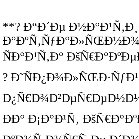
**? Ð“Ð´Ðµ Ð½Ð°Ð¹Ñ‚Ð¸
Ð°ÐºÑ‚ÑƒÐ°Ð»ÑŒÐ½Ð¾
ÑÐ°Ð¹Ñ‚Ð° ÐšÑ€Ð°ÐºÐ
? Ð˜ÑÐ¿Ð¾Ð»ÑŒÐ·ÑƒÐ
Ð¿Ñ€Ð¾Ð²ÐµÑ€ÐµÐ½Ð½Ñ
ÐÐ° Ð¡Ð°Ð¹Ñ‚ ÐšÑ€Ð°Ð