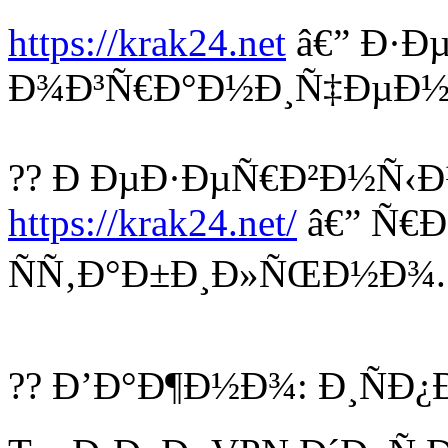
https://krak24.net
â€” Ð·Ð
Ð¾Ð³Ñ€Ð°Ð½Ð¸Ñ‡ÐµÐ½
?? Ð ÐµÐ·ÐµÑ€Ð²Ð½Ñ‹
https://krak24.net/
â€” Ñ€
ÑÑ‚Ð°Ð±Ð¸Ð»ÑŒÐ½Ð¾.
?? Ð’Ð°Ð¶Ð½Ð¾: Ð¸ÑÐ