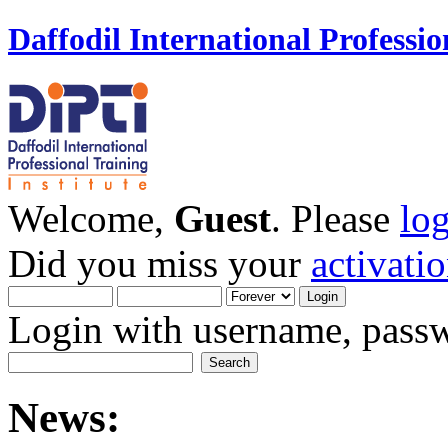
Daffodil International Professio
Welcome,
Guest
. Please
lo
Did you miss your
activati
Login with username, passw
News: