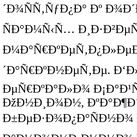
´Ð¾ÑÑ‚ÑƒÐ¿Ð° Ðº Ð¾Ð
ÑÐ°Ð¼Ñ‹Ñ… Ð¸Ð·Ð²Ðµ
Ð¼Ð°Ñ€ÐºÐµÑ‚Ð¿Ð»ÐµÐ¹
´Ð°Ñ€ÐºÐ½ÐµÑ‚Ðµ. Ð‘Ð
ÐµÑ€ÐºÐ°Ð»Ð¾ Ð¡Ð°Ð¹Ñ
ÐžÐ½Ð¸Ð¾Ð½, ÐºÐ°Ð¶Ð
Ð±ÐµÐ·Ð¾Ð¿Ð°ÑÐ½Ð¾ 