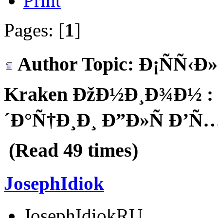
Print
Pages: [
1
]
Author
Topic: Ð¡ÑÑ‹Ð
Kraken ÐžÐ½Ð¸Ð¾Ð½ 
´Ð°Ñ†Ð¸Ð¸ Ð”Ð»Ñ Ð’Ñ
(Read 49 times)
JosephIdiok
JosephIdiokRU