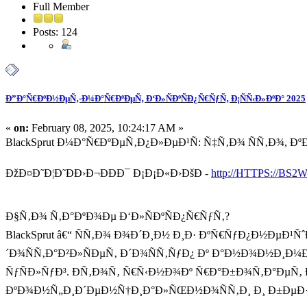
Full Member
Posts: 124
Ð”Ð°Ñ€ÐºÐ½ÐµÑ‚-Ð¼Ð°Ñ€ÐºÐµÑ‚ Ð‘Ð»ÑÐºÑÐ¿Ñ€ÑƒÑ‚ Ð¡ÑÑ‹Ð»ÐºÐ° 2025
«
on:
February 08, 2025, 10:24:17 AM »
BlackSprut Ð¼Ð°Ñ€ÐºÐµÑ‚Ð¿Ð»ÐµÐ¹Ñ: Ñ‡Ñ‚Ð¾ ÑÑ‚Ð¾, Ð
ÐžÐ¤Ð˜Ð¦Ð˜ÐÐ›Ð¬ÐÐÐ¯ Ð¡Ð¡Ð«Ð›ÐšÐ -
http://HTTPS://BS2
Ð§Ñ‚Ð¾ Ñ‚Ð°ÐºÐ¾Ðµ Ð‘Ð»ÑÐºÑÐ¿Ñ€ÑƒÑ‚?
BlackSprut â€“ ÑÑ‚Ð¾ Ð¾Ð´Ð¸Ð½ Ð¸Ð· ÐºÑ€ÑƒÐ¿Ð½ÐµÐ
´Ð¾ÑÑ‚Ð°Ð²Ð»ÑÐµÑ‚ Ð´Ð¾ÑÑ‚ÑƒÐ¿ Ðº Ð°Ð½Ð¾Ð½Ð¸Ð
ÑƒÑÐ»ÑƒÐ³. Ð­Ñ‚Ð¾Ñ‚ Ñ€Ñ‹Ð½Ð¾Ðº Ñ€Ð°Ð±Ð¾Ñ‚Ð°ÐµÑ‚
ÐºÐ¾Ð½Ñ„Ð¸Ð´ÐµÐ½Ñ†Ð¸Ð°Ð»ÑŒÐ½Ð¾ÑÑ‚Ð¸ Ð¸ Ð±ÐµÐ·