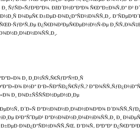
 Ð¸ ÑƒÑÐ»ÑƒÐ³Ð°Ð¼. ÐžÐ´Ð½Ð°ÐºÐ¾ Ñ€Ð°Ð±Ð¾Ñ‚Ð° Ð² 
½Ð¸Ñ Ð¼ÐµÑ€ Ð±ÐµÐ·Ð¾Ð¿Ð°ÑÐ½Ð¾ÑÑ‚Ð¸. Ð’ÑÐµÐ³Ð´
Ð»ÑŒÐ·ÑƒÐ¹Ñ‚Ðµ Ð¿Ñ€Ð¾Ð²ÐµÑ€ÐµÐ½Ð½Ñ‹Ðµ Ð¸ÑÑ‚Ð¾Ñ‡
½Ð¾Ð½Ð¸Ð¼Ð½Ð¾ÑÑ‚Ð¸.
ºÐ°Ð»Ð¾ Ð¸ Ð¸Ð½ÑÑ‚Ñ€ÑƒÐºÑ†Ð¸Ñ
°Ð»Ð¾ Ð½Ð° Ð‘Ð»ÑÐºÑÐ¿Ñ€ÑƒÑ‚? Ð”Ð¾ÑÑ‚ÑƒÐ¿Ð½Ð°Ñ
°Ð»Ð¾ Ð¸ Ð¾Ð±ÑŠÑÑÐ½ÐµÐ½Ð¸Ðµ
Ð¼ÐµÐ½Ñ‚ Ð´Ð»Ñ Ð°Ð½Ð¾Ð½Ð¸Ð¼Ð½Ð¾Ð³Ð¾ Ð´Ð¾ÑÑ‚ÑƒÐ¿
Ð¸Ðµ Ð²Ð°ÑˆÐµÐ¹ Ð°Ð½Ð¾Ð½Ð¸Ð¼Ð½Ð¾ÑÑ‚Ð¸ Ð¸ Ð¼ÐµÑ
¸ Ð±ÐµÐ·Ð¾Ð¿Ð°ÑÐ½Ð¾ÑÑ‚ÑŒ. Ð’Ð¾Ñ‚ ÐºÐ°Ðº Ð¿Ñ€Ð°Ð