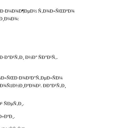
Ð²Ð¾Ð·Ð¼Ð¾Ð¶ÐµÐ½ Ñ‚Ð¾Ð»ÑŒÐºÐ¾
´Ð¸Ð¼Ð¾:
·Ð°Ð¹Ñ‚Ð¸ Ð½Ð° ÑÐ°Ð¹Ñ‚.
¿Ð¾Ð»ÑŒÐ·Ð¾Ð²Ð°Ñ‚ÐµÐ»ÑÐ¼
¾Ñ‡Ð½Ð¸ÐºÐ¾Ð². ÐÐ°Ð¹Ñ‚Ð¸
ÑÐµÑ‚Ð¸.
Ð»ÐºÐ¸.