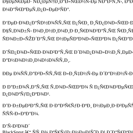
Ð§ÐµÑ€ÐµÐ· ÑÐ¿ÐµÑ†Ð¸Ð°Ð»ÑŒÐ½Ñ‹Ðµ ÑÐ°Ð¹Ñ‚Ñ‹, Ð
Ð¼Ð°Ñ€ÐºÐµÑ‚Ð¿Ð»ÐµÐ¹ÑÐ°.
Ð‘ÐµÐ·Ð¾Ð¿Ð°ÑÐ½Ð¾ÑÑ‚ÑŒ Ð¿Ñ€Ð¸ Ð¸ÑÐ¿Ð¾Ð»ÑŒÐ·Ð¾
Ð§Ñ‚Ð¾Ð±Ñ‹ Ð¼Ð¸Ð½Ð¸Ð¼Ð¸Ð·Ð¸Ñ€Ð¾Ð²Ð°Ñ‚ÑŒ Ñ€Ð¸ÑÐ
ÑÐ¾Ð±Ð»ÑŽÐ´Ð°Ñ‚ÑŒ Ð½ÐµÑÐºÐ¾Ð»ÑŒÐºÐ¾ Ð¿Ñ€Ð°Ð²
Ð˜ÑÐ¿Ð¾Ð»ÑŒÐ·Ð¾Ð²Ð°Ñ‚ÑŒ Ð´Ð¾Ð¿Ð¾Ð»Ð½Ð¸Ñ‚ÐµÐ»Ñ
Ð°Ð½Ð¾Ð½Ð¸Ð¼Ð½Ð¾ÑÑ‚Ð¸.
ÐÐµ Ð¾ÑÑ‚Ð°Ð²Ð»ÑÑ‚ÑŒ Ð»Ð¸Ñ‡Ð½Ñ‹Ðµ Ð´Ð°Ð½Ð½Ñ‹
Ð Ð°Ð±Ð¾Ñ‚Ð°Ñ‚ÑŒ Ñ‚Ð¾Ð»ÑŒÐºÐ¾ Ñ Ð¿Ñ€Ð¾Ð²ÐµÑ€Ð
Ð¿Ð¾ÐºÑƒÐ¿ÐºÐ¾Ð¹.
Ð˜Ð·Ð±ÐµÐ³Ð°Ñ‚ÑŒ Ð·Ð°Ð³Ñ€ÑƒÐ·ÐºÐ¸ Ð½ÐµÐ¸Ð·Ð²Ð
ÑÑÑ‹Ð»ÐºÐ°Ð¼.
Ð’Ñ‹Ð²Ð¾Ð´
BlackSprut â€“ ÑÑ‚Ð¾ ÐºÑ€ÑƒÐ¿Ð½ÐµÐ¹ÑˆÐ¸Ð¹ Ð´Ð°Ñ€