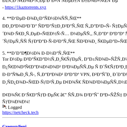
ÐžÑ‚ÐºÑ€Ð¾Ð¹Ñ‚Ðµ Ð´Ð»Ñ ÑÐµÐ±Ñ Ð±Ð¾Ð»ÑŒÑˆÐµ
-
https://1kaztorrents.xyz
4. **Ð‘ÐµÐ·Ð¾Ð¿Ð°ÑÐ½Ð¾ÑÑ‚ÑŒ**
ÐÐ¸ÐºÐ¾Ð³Ð´Ð° ÑÐºÐ°Ñ‡Ð¸Ð²Ð°Ñ‚ÑŒ Ñ„Ð°Ð¹Ð»Ñ‹ Ñ‡Ð
´Ð¾Ð·Ñ€Ð¸Ñ‚ÐµÐ»ÑŒÐ½Ñ‹Ñ… Ð¼ÐµÑÑ‚, Ñ‚Ð°Ðº ÐºÐ°Ðº 
´ÑƒÐµÑ‚ÑÑ ÑƒÐºÐ°Ð·Ñ‹Ð²Ð°Ñ‚ÑŒ ÑÐ²Ð¾Ð¸ Ñ€ÐµÐ°Ð»Ñ
5. **Ð’Ð°Ð¶Ð½Ð¾ Ð·Ð½Ð°Ñ‚ÑŒ**
Tor Ð½Ðµ Ð³Ð°Ñ€Ð°Ð½Ñ‚Ð¸Ñ€ÑƒÐµÑ‚ Ð°Ð±ÑÐ¾Ð»ÑŽÑ‚Ð
Ð¿Ñ€Ð¾Ð³Ñ€Ð°Ð¼Ð¼Ð¾Ð¹ Ð²Ð¼ÐµÑÑ‚Ðµ Ñ Ð´Ñ€ÑƒÐ³Ð
Ð·Ð°Ñ‰Ð¸Ñ‚Ñ‹, Ñ‚Ð°ÐºÐ¾Ð¹ ÐºÐ°Ðº VPN, Ð²Ð°ÑˆÐ¸ Ð´Ð
Ð¸ÑÐ¿Ð¾Ð»ÑŒÐ·ÑƒÐ¹Ñ‚Ðµ Ð¢Ð¾Ñ€ ÑÐ¾Ð²Ð¼ÐµÑÑ‚Ð½Ð
Ð¢Ð¾Ñ€ Ð‘Ñ€Ð°ÑƒÐ·ÐµÑ€ â€” ÑÑ‚Ð¾ Ð²Ð°Ñˆ ÐºÐ»ÑŽÑ
ÑƒÐ¼Ð¾Ð¼!
Logged
https://netcheck.tech
Gregorylieni