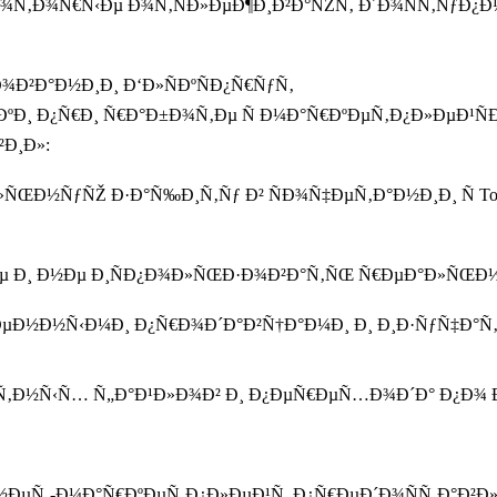
ºÐ¾Ñ‚Ð¾Ñ€Ñ‹Ðµ Ð¾Ñ‚ÑÐ»ÐµÐ¶Ð¸Ð²Ð°ÑŽÑ‚ Ð´Ð¾ÑÑ‚ÑƒÐ¿
Ð²Ð°Ð½Ð¸Ð¸ Ð‘Ð»ÑÐºÑÐ¿Ñ€ÑƒÑ‚
ºÐ¸ Ð¿Ñ€Ð¸ Ñ€Ð°Ð±Ð¾Ñ‚Ðµ Ñ Ð¼Ð°Ñ€ÐºÐµÑ‚Ð¿Ð»ÐµÐ¹Ñ
Ð¸Ð»:
ŒÐ½ÑƒÑŽ Ð·Ð°Ñ‰Ð¸Ñ‚Ñƒ Ð² ÑÐ¾Ñ‡ÐµÑ‚Ð°Ð½Ð¸Ð¸ Ñ To
Ðµ Ð¸ Ð½Ðµ Ð¸ÑÐ¿Ð¾Ð»ÑŒÐ·Ð¾Ð²Ð°Ñ‚ÑŒ Ñ€ÐµÐ°Ð»ÑŒÐ½
µÐ½Ð½Ñ‹Ð¼Ð¸ Ð¿Ñ€Ð¾Ð´Ð°Ð²Ñ†Ð°Ð¼Ð¸ Ð¸ Ð¸Ð·ÑƒÑ‡Ð°Ñ‚
µÑÑ‚Ð½Ñ‹Ñ… Ñ„Ð°Ð¹Ð»Ð¾Ð² Ð¸ Ð¿ÐµÑ€ÐµÑ…Ð¾Ð´Ð° Ð¿
ÐºÐ½ÐµÑ‚-Ð¼Ð°Ñ€ÐºÐµÑ‚Ð¿Ð»ÐµÐ¹Ñ, Ð¿Ñ€ÐµÐ´Ð¾ÑÑ‚Ð°