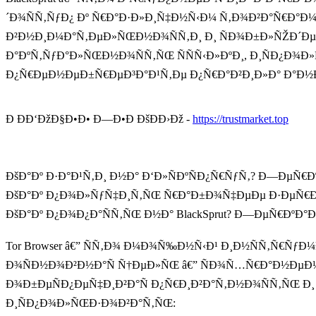
´Ð¾ÑÑ‚ÑƒÐ¿ Ðº Ñ€Ð°Ð·Ð»Ð¸Ñ‡Ð½Ñ‹Ð¼ Ñ‚Ð¾Ð²Ð°Ñ€Ð°Ð¼
Ð²Ð½Ð¸Ð¼Ð°Ñ‚ÐµÐ»ÑŒÐ½Ð¾ÑÑ‚Ð¸ Ð¸ ÑÐ¾Ð±Ð»ÑŽÐ´ÐµÐ
Ð°ÐºÑ‚ÑƒÐ°Ð»ÑŒÐ½Ð¾ÑÑ‚ÑŒ ÑÑÑ‹Ð»ÐºÐ¸, Ð¸ÑÐ¿Ð¾
Ð¿Ñ€ÐµÐ½ÐµÐ±Ñ€ÐµÐ³Ð°Ð¹Ñ‚Ðµ Ð¿Ñ€Ð°Ð²Ð¸Ð»Ð° Ð°Ð
Ð ÐÐ‘ÐžÐ§Ð•Ð• Ð—Ð•Ð ÐšÐÐ›Ðž -
https://trustmarket.top
ÐšÐ°Ðº Ð·Ð°Ð¹Ñ‚Ð¸ Ð½Ð° Ð‘Ð»ÑÐºÑÐ¿Ñ€ÑƒÑ‚? Ð—ÐµÑ€Ð
ÐšÐ°Ðº Ð¿Ð¾Ð»ÑƒÑ‡Ð¸Ñ‚ÑŒ Ñ€Ð°Ð±Ð¾Ñ‡ÐµÐµ Ð·ÐµÑ€ÐºÐ
ÐšÐ°Ðº Ð¿Ð¾Ð¿Ð°ÑÑ‚ÑŒ Ð½Ð° BlackSprut? Ð—ÐµÑ€ÐºÐ
Tor Browser â€” ÑÑ‚Ð¾ Ð¼Ð¾Ñ‰Ð½Ñ‹Ð¹ Ð¸Ð½ÑÑ‚Ñ€Ñƒ
Ð¾ÑÐ½Ð¾Ð²Ð½Ð°Ñ Ñ†ÐµÐ»ÑŒ â€” ÑÐ¾Ñ…Ñ€Ð°Ð½ÐµÐ½
Ð¾Ð±ÐµÑÐ¿ÐµÑ‡Ð¸Ð²Ð°Ñ Ð¿Ñ€Ð¸Ð²Ð°Ñ‚Ð½Ð¾ÑÑ‚ÑŒ Ð
Ð¸ÑÐ¿Ð¾Ð»ÑŒÐ·Ð¾Ð²Ð°Ñ‚ÑŒ: