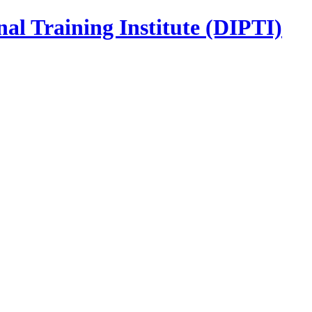
nal Training Institute (DIPTI)