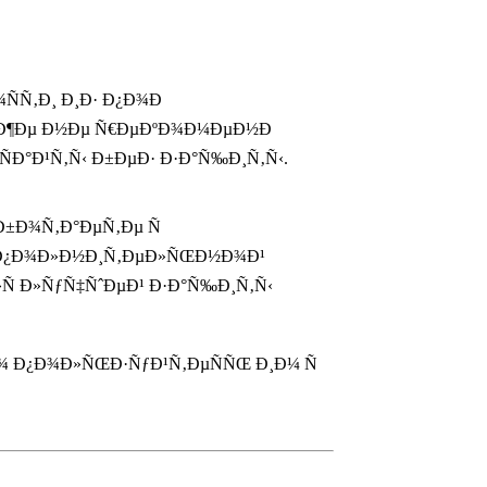
ÑÑ‚Ð¸ Ð¸Ð· Ð¿Ð¾Ð
°ÐºÐ¶Ðµ Ð½Ðµ Ñ€ÐµÐºÐ¾Ð¼ÐµÐ½Ð
ÑÐ°Ð¹Ñ‚Ñ‹ Ð±ÐµÐ· Ð·Ð°Ñ‰Ð¸Ñ‚Ñ‹.
±Ð¾Ñ‚Ð°ÐµÑ‚Ðµ Ñ
Ð¾Ð¿Ð¾Ð»Ð½Ð¸Ñ‚ÐµÐ»ÑŒÐ½Ð¾Ð¹
»Ñ Ð»ÑƒÑ‡ÑˆÐµÐ¹ Ð·Ð°Ñ‰Ð¸Ñ‚Ñ‹
¾ Ð¿Ð¾Ð»ÑŒÐ·ÑƒÐ¹Ñ‚ÐµÑÑŒ Ð¸Ð¼ Ñ