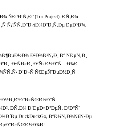
°Ð¹Ñ‚Ð° (Tor Project). Ð­Ñ‚Ð¾
Ñ ÑƒÑÑ‚Ð°Ð½Ð¾Ð²Ð¸Ñ‚Ðµ ÐµÐ³Ð¾,
¾Ð¶ÐµÐ½Ð¾ Ð²Ð¾Ð¹Ñ‚Ð¸ Ðº ÑÐµÑ‚Ð¸
ÐºÐ¸. Ð•ÑÐ»Ð¸ Ð²Ñ‹ Ð½Ð°Ñ…Ð¾Ð
Ñ‚Ñ‹ Ð´Ð»Ñ Ñ€ÐµÑˆÐµÐ½Ð¸Ñ
ÑƒÐ½Ð¸ÐºÐ°Ð»ÑŒÐ½Ð°Ñ
². Ð­Ñ‚Ð¾ Ð´ÐµÐ»Ð°ÐµÑ‚ Ð²Ð°Ñˆ
€Ð¾Ð´Ðµ DuckDuckGo, ÐºÐ¾Ñ‚Ð¾Ñ€Ñ‹Ðµ
Ñ€ÐµÐ°Ð»ÑŒÐ½Ð¾Ð¹