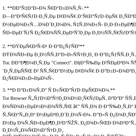
1. **ÐÐ°Ñ‡Ð°Ð»Ð¾ Ñ€Ð°Ð±Ð¾Ñ‚Ñ‹.**
Ð—Ð°Ð³Ñ€ÑƒÐ·Ð¸Ñ‚Ðµ Ð¢Ð¾Ñ€ Ð‘Ñ€Ð°ÑƒÐ·ÐµÑ€ Ð¸ÑÐºÐ»
Ð½ÐµÐ¾Ð±Ñ…Ð¾Ð´Ð¸Ð¼Ð¾, Ñ‡Ñ‚Ð¾Ð±Ñ‹ Ð¸Ð·Ð±ÐµÐ¶Ð°Ñ‚
ÑÐ»ÐµÐ´ÑƒÑ Ð¿Ñ€Ð¾ÑÑ‚ÐµÐ¹ÑˆÐ¸Ðµ Ð¸Ð½ÑÑ‚Ñ€ÑƒÐºÑ†
2. **ÐŸÐµÑ€Ð²Ñ‹Ð¹ Ð·Ð°Ð¿ÑƒÑÐº**
ÐŸÐ¾ÑÐ»Ðµ Ð¸Ð½ÑÑ‚Ð°Ð»Ð»ÑÑ†Ð¸Ð¸ Ð·Ð°Ð¿ÑƒÑÑ‚Ð¸
Tor. ÐÐ°Ð¶Ð¼Ð¸Ñ‚Ðµ "Connect". Ð§Ð°Ñ‰Ðµ Ð²ÑÐµÐ³Ð¾
´Ð¸Ñ‚ÐµÑÑŒ Ð² ÑÑ‚Ñ€Ð°Ð½Ðµ Ð¢Ð¾Ñ€ Ð·Ð°Ð±Ð»Ð¾Ðº
Ð¿Ñ€Ð¾Ð±Ð»ÐµÐ¼Ñ‹.
3. **Ð Ð°Ð±Ð¾Ñ‚Ð° Ñ Ð±Ñ€Ð°ÑƒÐ·ÐµÑ€Ð¾Ð¼.**
Tor Browser Ñ„ÑƒÐ½ÐºÑ†Ð¸Ð¾Ð½Ð¸Ñ€ÑƒÐµÑ‚ ÐºÐ°Ðº Ñ
Ð¾ÑÐ¾Ð±ÐµÐ½Ð½Ð¾ÑÑ‚ÑŒ â€” ÑÑ‚Ð¾ Ð·Ð°Ñ‰Ð¸Ñ‚Ð° 
Ñ‚Ñ€Ð°Ñ„Ð¸Ðº Ð½ÐµÐ²Ð¸Ð´Ð¸Ð¼Ñ‹Ð¼. Ð”Ð»Ñ Ð¿Ð¾Ð¸Ñ
Ð½Ðµ Ð¾Ñ‚ÑÐ»ÐµÐ¶Ð¸Ð²Ð°ÑŽÑ‚ Ð¿Ð¾Ð»ÑŒÐ·Ð¾Ð²Ð°Ñ‚Ð
Ð¸Ð½Ñ„Ð¾Ñ€Ð¼Ð°Ñ†Ð¸Ð¸.