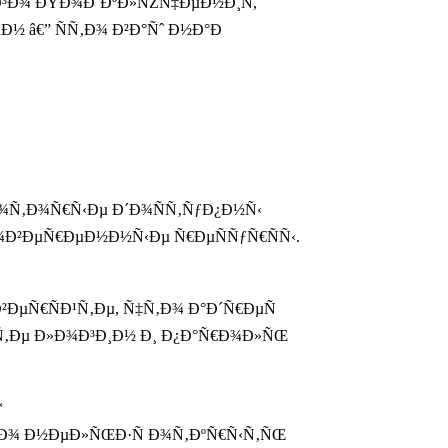
¾Ð³Ð¾ ÐŸÐ¾Ð´ÐºÐ»ÑŽÑ‡ÐµÐ½Ð¸Ñ,
½ â€” ÑÑ‚Ð¾ Ð²Ð°Ñˆ Ð½Ð°Ð
Ð¾Ñ‚Ð¾Ñ€Ñ‹Ðµ Ð´Ð¾ÑÑ‚ÑƒÐ¿Ð½Ñ‹
¾Ð²ÐµÑ€ÐµÐ½Ð½Ñ‹Ðµ Ñ€ÐµÑÑƒÑ€ÑÑ‹.
ÐµÑ€ÑÐ¹Ñ‚Ðµ, Ñ‡Ñ‚Ð¾ Ð°Ð´Ñ€ÐµÑ
Ð¸Ñ‚Ðµ Ð»Ð¾Ð³Ð¸Ð½ Ð¸ Ð¿Ð°Ñ€Ð¾Ð»ÑŒ
*
³Ð¾ Ð½ÐµÐ»ÑŒÐ·Ñ Ð¾Ñ‚ÐºÑ€Ñ‹Ñ‚ÑŒ