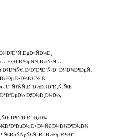
Ð¾Ð²Ð°Ñ‚ÐµÐ»ÑÐ¼Ð¸
Ñ… Ð¸Ð·Ð²ÐµÑÑ‚Ð½Ñ‹Ñ…
n Ð¢Ð¾Ñ€, ÐºÐ°Ð¶Ð´Ñ‹Ð¹ Ð¼Ð¾Ð¶ÐµÑ‚
²Ð½Ðµ Ð·Ð¾Ð½Ñ‹ Ð
 â€” ÑƒÑÑ‚Ð°Ð½Ð¾Ð²Ð¸Ñ‚ÑŒ
Ñ€Ð°ÐºÐµÐ½ ÐžÐ½Ð¸Ð¾Ð½,
ÑŒ Ð³Ð°Ð¹Ð´ Ð¿Ð¾
ÐšÑ€Ð°ÐºÐµÐ½ Ð¢Ð¾Ñ€ Ð¼Ð¾Ð¶Ð½Ð¾
Ñ€ÐµÑÑƒÑ€Ñ, Ð° Ð½Ðµ Ð½Ð°