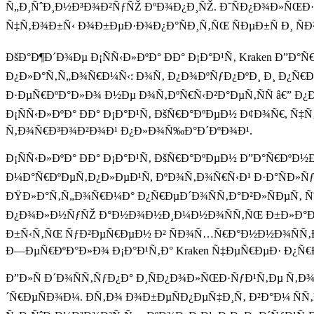
Ñ„Ð¸ÑˆÐ¸Ð½Ð³Ð¾Ð²ÑƒÑŽ ÐºÐ¾Ð¿Ð¸ÑŽ. Ð˜ÑÐ¿Ð¾Ð»ÑŒÐ·Ñ
Ñ‡Ñ‚Ð¾Ð±Ñ‹ Ð¾Ð±ÐµÐ·Ð¾Ð¿Ð°ÑÐ¸Ñ‚ÑŒ ÑÐµÐ±Ñ Ð¸ ÑÐ²
ÐšÐ°Ð¶Ð´Ð¾Ðµ Ð¡ÑÑ‹Ð»ÐºÐ° ÐÐ° Ð¡Ð°Ð¹Ñ‚ Kraken Ð
Ð¿Ð»Ð°Ñ‚Ñ„Ð¾Ñ€Ð¼Ñ‹: Ð¾Ñ‚ Ð¿Ð¾ÐºÑƒÐ¿ÐºÐ¸ Ð¸ Ð¿Ñ€Ð¾
Ð·ÐµÑ€ÐºÐ°Ð»Ð¾ Ð½Ðµ Ð¾Ñ‚ÐºÑ€Ñ‹Ð²Ð°ÐµÑ‚ÑÑ â€” Ð¿
Ð¡ÑÑ‹Ð»ÐºÐ° ÐÐ° Ð¡Ð°Ð¹Ñ‚ ÐšÑ€Ð°ÐºÐµÐ½ Ð¢Ð¾Ñ€, Ñ‡
Ñ‚Ð¾Ñ€Ð³Ð¾Ð²Ð¾Ð¹ Ð¿Ð»Ð¾Ñ‰Ð°Ð´ÐºÐ¾Ð¹.
Ð¡ÑÑ‹Ð»ÐºÐ° ÐÐ° Ð¡Ð°Ð¹Ñ‚ ÐšÑ€Ð°ÐºÐµÐ½ Ð”Ð°Ñ€ÐºÐ½
Ð¼Ð°Ñ€ÐºÐµÑ‚Ð¿Ð»ÐµÐ¹Ñ, ÐºÐ¾Ñ‚Ð¾Ñ€Ñ‹Ð¹ Ð·Ð°ÑÐ»Ñ
ÐŸÐ»Ð°Ñ‚Ñ„Ð¾Ñ€Ð¼Ð° Ð¿Ñ€ÐµÐ´Ð¾ÑÑ‚Ð°Ð²Ð»ÑÐµÑ‚ Ñˆ
Ð¿Ð¾Ð»Ð½ÑƒÑŽ Ð°Ð½Ð¾Ð½Ð¸Ð¼Ð½Ð¾ÑÑ‚ÑŒ Ð±Ð»Ð°Ð³Ð¾
Ð±Ñ‹Ñ‚ÑŒ ÑƒÐ²ÐµÑ€ÐµÐ½ Ð² ÑÐ¾Ñ…Ñ€Ð°Ð½Ð½Ð¾ÑÑ‚
Ð—ÐµÑ€ÐºÐ°Ð»Ð¾ Ð¡Ð°Ð¹Ñ‚Ð° Kraken Ñ‡ÐµÑ€ÐµÐ· Ð¿
Ð”Ð»Ñ Ð´Ð¾ÑÑ‚ÑƒÐ¿Ð° Ð¸ÑÐ¿Ð¾Ð»ÑŒÐ·ÑƒÐ¹Ñ‚Ðµ Ñ‚Ð¾
´Ñ€ÐµÑÐ¾Ð¼. Ð­Ñ‚Ð¾ Ð¾Ð±ÐµÑÐ¿ÐµÑ‡Ð¸Ñ‚ Ð²Ð°Ð¼ Ñ