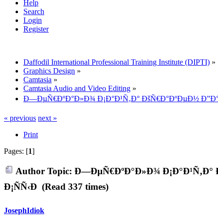
Help
Search
Login
Register
Daffodil International Professional Training Institute (DIPTI)
»
Graphics Design
»
Camtasia
»
Camtasia Audio and Video Editing
»
Ð—ÐµÑ€ÐºÐ°Ð»Ð¾ Ð¡Ð°Ð¹Ñ‚Ð° ÐšÑ€Ð°ÐºÐµÐ½ Ð”Ð°
« previous
next »
Print
Pages: [
1
]
Author
Topic: Ð—ÐµÑ€ÐºÐ°Ð»Ð¾ Ð¡Ð°Ð¹Ñ‚Ð°
Ð¡ÑÑ‹Ð (Read 337 times)
JosephIdiok