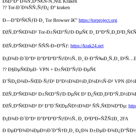
ÐšÐ°Ðº Ð¾Ñ‚ÐºÑ€Ñ‹Ñ‚ÑŒ Kraken
?? Tor-Ð´Ð¾ÑÑ‚ÑƒÐ¿ Ðº kraken
Ð—Ð°Ð³Ñ€ÑƒÐ·Ð¸ Tor Browser â€”
https://torproject.org
ÐžÑ‚ÐºÑ€Ð¾Ð¹ Tor-Ð±Ñ€Ð°ÑƒÐ·ÐµÑ€ Ð¸ Ð°ÐºÑ‚Ð¸Ð²Ð¸Ñ€
ÐžÑ‚ÐºÑ€Ð¾Ð¹ ÑÑÑ‹Ð»ÐºÑƒ:
https://krak24.net
Ð¡Ð¾Ð·Ð´Ð°Ð¹ Ð°ÐºÐºÐ°ÑƒÐ½Ñ‚ Ð¸ Ð·Ð°Ñ‰Ð¸Ñ‚Ð¸ Ð²Ñ
?? Ð§ÐµÑ€ÐµÐ· VPN + Ð±Ñ€Ð°ÑƒÐ·ÐµÑ€
Ð˜ÑÐ¿Ð¾Ð»ÑŒÐ·ÑƒÐ¹ Ð°Ð½Ð¾Ð½Ð¸Ð¼Ð½Ñ‹Ð¹ VPN (Ð½Ð
ÐžÑ‚ÐºÑ€Ð¾Ð¹ Ð±Ñ€Ð°ÑƒÐ·ÐµÑ€ Ð² Ð¿Ñ€Ð¸Ð²Ð°Ñ‚Ð½Ð
ÐžÑ‚ÐºÑ€Ð¾Ð¹ Ð² Ð°Ð´Ñ€ÐµÑÐ½Ð¾Ð¹ ÑÑ‚Ñ€Ð¾ÐºÐµ:
http
Ð¡Ð¾Ð·Ð´Ð°Ð¹ Ð°ÐºÐºÐ°ÑƒÐ½Ñ‚ Ð¸ Ð²ÐºÐ»ÑŽÑ‡Ð¸ 2FA
Ð ÐµÐºÐ¾Ð¼ÐµÐ½Ð´Ð°Ñ†Ð¸Ð¸ Ð¿Ð¾ Ð±ÐµÐ·Ð¾Ð¿Ð°ÑÐ½