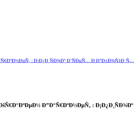
Ñ€ÐºÐ½ÐµÑ‚ : Ð¡Ð¿Ð¸ÑÐ¾Ðº Ð’ÑÐµÑ… Ð Ð°Ð±Ð¾Ñ‡Ð¸Ñ… 
 ÐšÑ€Ð°ÐºÐµÐ½ Ð”Ð°Ñ€ÐºÐ½ÐµÑ‚ : Ð¡Ð¿Ð¸ÑÐ¾Ð