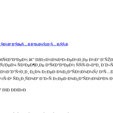
ÑÐ¾Ðº Ð’ÑÐµÑ… Ð Ð°Ð±Ð¾Ñ‡Ð¸Ñ… Ð¡ÑÑ‹Ð
ÐšÑ€Ð°ÐºÐµÐ½ â€” ÐžÐ±Ð½Ð¾Ð²Ð»ÐµÐ½Ð¸Ðµ Ð½Ð° Ð˜ÑŽÐ
ÐµÐ¼ ÑÐ²ÐµÐ¶Ð¸Ðµ ÐºÑ€Ð°ÐºÐµÐ½ ÑÑÑ‹Ð»ÐºÐ¸ Ð´Ð»Ñ Ð
ÐµÐ½Ð´Ð°Ñ†Ð¸Ð¸ Ð¿Ð¾ Ð±ÐµÐ·Ð¾Ð¿Ð°ÑÐ½Ð¾Ð¼Ñƒ Ð²Ñ…Ð¾
»Ð½Ñ‹Ð¹ ÑÐ¿Ð¸ÑÐ¾Ðº Ð´Ð»Ñ Ð±ÐµÐ·Ð¾Ð¿Ð°ÑÐ½Ð¾Ð³Ð¾ Ð
ÐšÐ ÐÐšÐ•Ð