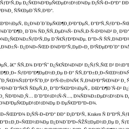
ƒÐ¹Ñ‚Ðµ Ð¿Ñ€Ð¾Ð²ÐµÑ€ÐµÐ½Ð½Ð¾Ðµ Ð¡ÑÑ‹Ð»ÐºÐ° ÐÐ° 
Ð¾Ð¸ ÑÑ€ÐµÐ´ÑÑ‚Ð²Ð°.
”Ð°Ñ€ÐºÐ½ÐµÑ‚ Ð¿Ð¾Ð´Ð´ÐµÑ€Ð¶Ð¸Ð²Ð°ÐµÑ‚ Ð°ÐºÑ‚ÑƒÐ°Ð
Ð´Ð°Ð¶Ð¸ Ð´Ð¾ ÑÐ¸ÑÑ‚ÐµÐ¼Ñ‹ Ð¾Ñ‚Ð·Ñ‹Ð²Ð¾Ð² Ð¸ Ð³Ð
Ð¾Ð¿Ñ€Ð¾Ð±ÑƒÐ¹Ñ‚Ðµ Ð´Ñ€ÑƒÐ³Ð¾Ðµ. Ð”Ð»Ñ ÑÑ‚Ð¾Ð³Ð¾
Ñ‚Ð¾Ð±Ñ‹ Ð¿Ð¾Ð»ÑŒÐ·Ð¾Ð²Ð°Ñ‚ÐµÐ»Ð¸ Ð²ÑÐµÐ³Ð´Ð° Ð¾ÑÑ
ÐµÑ‚ â€” ÑÑ‚Ð¾ Ð²Ð°Ñˆ Ð¿Ñ€ÑÐ¼Ð¾Ð¹ Ð¿ÑƒÑ‚ÑŒ Ð² Ð½Ð
ƒÐ¶Ð¸Ð» ÑƒÐ²Ð°Ð¶ÐµÐ½Ð¸Ðµ Ð·Ð° ÑÑ‚Ð°Ð±Ð¸Ð»ÑŒÐ½Ð¾Ñ
Ð¸Ñ€Ð¾Ñ‡Ð°Ð¹ÑˆÐ¸Ð¹ Ð²Ñ‹Ð±Ð¾Ñ€ Ñ‚Ð¾Ð²Ð°Ñ€Ð¾Ð² Ð¸ Ñ
Ð´Ð°Ñ€Ñ ÑÐµÑ‚Ð¸ Ð”Ð°Ñ€ÐºÐ½ÐµÑ‚. ÐšÐ°Ð¶Ð´Ñ‹Ð¹ 
Ð¸ ÑÐ²Ð¾Ð¸Ñ… Ð´Ð°Ð½Ð½Ñ‹Ñ…, Ð¾ÑÐ¾Ð±ÐµÐ½Ð½Ð¾ Ð¿
Ñ€Ð¾Ð²ÐµÑ€ÐµÐ½Ð½Ð¾Ðµ Ð·ÐµÑ€ÐºÐ°Ð»Ð¾.
Ð»ÑŒÐºÐ¾ Ð¡ÑÑ‹Ð»ÐºÐ° ÐÐ° Ð¡Ð°Ð¹Ñ‚ Kraken Ñ Ð°Ðº
Ñ‚Ð°Ð±Ð¸Ð»ÑŒÐ½Ð¾Ðµ Ð¿Ð¾Ð´ÐºÐ»ÑŽÑ‡ÐµÐ½Ð¸Ðµ Ð¸ Ñƒ