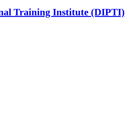
nal Training Institute (DIPTI)