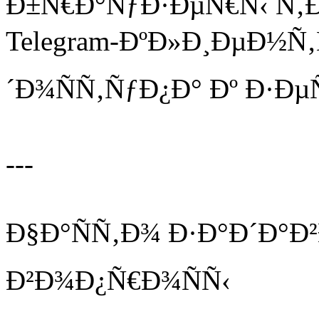
Ð±Ñ€Ð°ÑƒÐ·ÐµÑ€Ñ‹ Ñ‚Ð
Telegram-ÐºÐ»Ð¸ÐµÐ½Ñ‚
´Ð¾ÑÑ‚ÑƒÐ¿Ð° Ðº Ð·Ð
---
Ð§Ð°ÑÑ‚Ð¾ Ð·Ð°Ð´Ð°Ð
Ð²Ð¾Ð¿Ñ€Ð¾ÑÑ‹