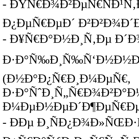
- ÐŸÑ€Ð¾Ð²ÐµÑ€ÑÐ¹Ñ‚Ð
Ð¿ÐµÑ€ÐµÐ´ Ð²Ð²Ð¾Ð´
- Ð¥Ñ€Ð°Ð½Ð¸Ñ‚Ðµ Ð´Ð
Ð·Ð°Ñ‰Ð¸Ñ‰Ñ‘Ð½Ð½Ð
(Ð½Ð°Ð¿Ñ€Ð¸Ð¼ÐµÑ€,
Ð·Ð°ÑˆÐ¸Ñ„Ñ€Ð¾Ð²Ð°
Ð¼ÐµÐ½ÐµÐ´Ð¶ÐµÑ€Ðµ
- ÐÐµ Ð¸ÑÐ¿Ð¾Ð»ÑŒÐ