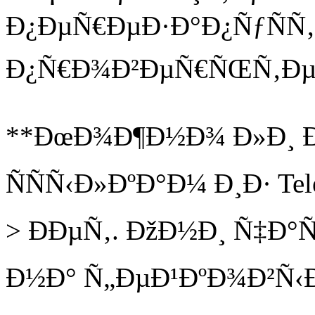
Ð¿ÐµÑ€ÐµÐ·Ð°Ð¿ÑƒÑÑ‚Ð
Ð¿Ñ€Ð¾Ð²ÐµÑ€ÑŒÑ‚Ðµ
**ÐœÐ¾Ð¶Ð½Ð¾ Ð»Ð¸ 
ÑÑÑ‹Ð»ÐºÐ°Ð¼ Ð¸Ð· Tel
> ÐÐµÑ‚. ÐžÐ½Ð¸ Ñ‡Ð°
Ð½Ð° Ñ„ÐµÐ¹ÐºÐ¾Ð²Ñ‹Ðµ