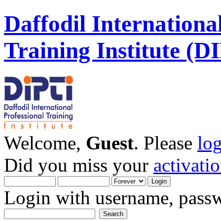
Daffodil Internationa
Training Institute (D
Welcome,
Guest
. Please
lo
Did you miss your
activati
Login with username, passw