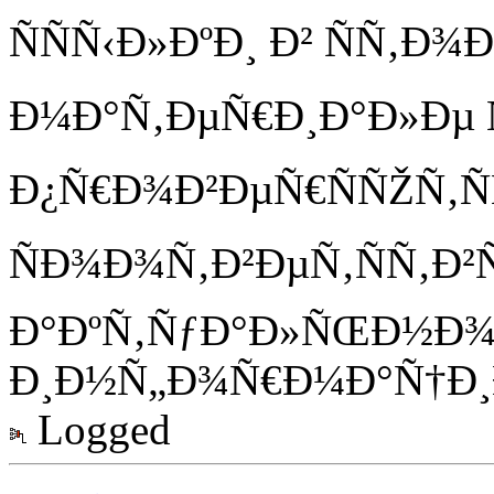
ÑÑÑ‹Ð»ÐºÐ¸ Ð² ÑÑ‚Ð¾
Ð¼Ð°Ñ‚ÐµÑ€Ð¸Ð°Ð»Ðµ
Ð¿Ñ€Ð¾Ð²ÐµÑ€ÑÑŽÑ‚ÑÑ
ÑÐ¾Ð¾Ñ‚Ð²ÐµÑ‚ÑÑ‚Ð²
Ð°ÐºÑ‚ÑƒÐ°Ð»ÑŒÐ½Ð¾
Ð¸Ð½Ñ„Ð¾Ñ€Ð¼Ð°Ñ†Ð¸Ð¸
Logged