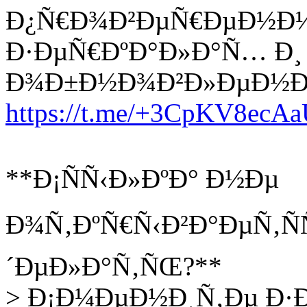
Ð¿Ñ€Ð¾Ð²ÐµÑ€ÐµÐ½Ð
Ð·ÐµÑ€ÐºÐ°Ð»Ð°Ñ… Ð¸
Ð¾Ð±Ð½Ð¾Ð²Ð»ÐµÐ½Ð
https://t.me/+3CpKV8ecA
**Ð¡ÑÑ‹Ð»ÐºÐ° Ð½Ðµ
Ð¾Ñ‚ÐºÑ€Ñ‹Ð²Ð°ÐµÑ‚ÑÑ
´ÐµÐ»Ð°Ñ‚ÑŒ?**
> Ð¡Ð¼ÐµÐ½Ð¸Ñ‚Ðµ Ð·