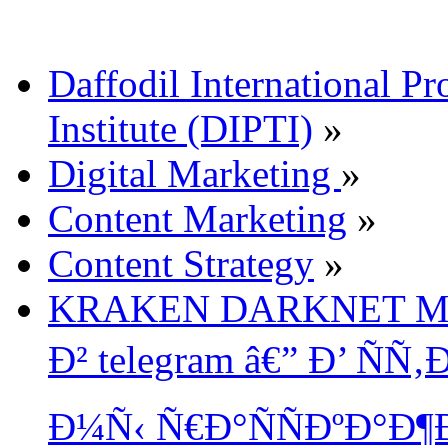
Daffodil International Pr
Institute (DIPTI)
»
Digital Marketing
»
Content Marketing
»
Content Strategy
»
KRAKEN DARKNET M
Ð² telegram â€” Ð’ Ñ
Ð¼Ñ‹ Ñ€Ð°ÑÑÐºÐ°Ð¶