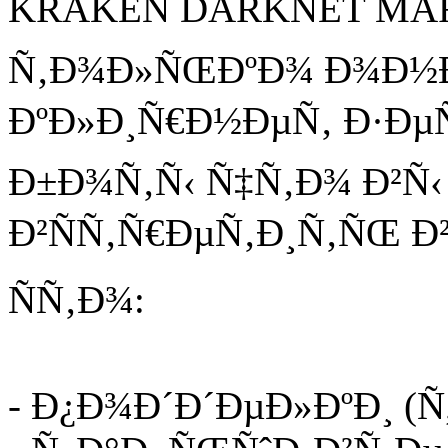
KRAKEN DARKNET MAR
Ñ‚Ð¾Ð»ÑŒÐºÐ¾ Ð¾Ð½
ÐºÐ»Ð¸Ñ€Ð½ÐµÑ‚ Ð·ÐµÑ
Ð±Ð¾Ñ‚Ñ‹ Ñ‡Ñ‚Ð¾ Ð²Ñ
Ð²ÑÑ‚Ñ€ÐµÑ‚Ð¸Ñ‚ÑŒ Ð²
ÑÑ‚Ð¾:
- Ð¿Ð¾Ð´Ð´ÐµÐ»ÐºÐ¸ (Ñ