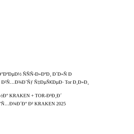
ºÐµÐ½ ÑÑÑ‹Ð»ÐºÐ¸ Ð´Ð»Ñ Ð
ƒ Ð²Ñ…Ð¾Ð´Ñƒ Ñ‡ÐµÑ€ÐµÐ· Tor Ð¸Ð»Ð¸
Ð½Ð° KRAKEN + TOR-Ð³Ð¸Ð´
Ð’Ñ…Ð¾Ð´Ð° Ð² KRAKEN 2025