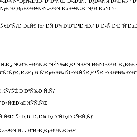
ŒÐ½Ð¾ Ñ‡ÐµÑ€ÐµÐ· Ð”Ð°Ñ€ÐºÐ½ÐµÑ‚, Ð¿Ð¾ÑÑ‚Ð¾Ð¼Ñƒ 
´Ñ€ÑƒÐ³Ð¸Ðµ Ð¾Ð±Ñ‹Ñ‡Ð½Ñ‹Ðµ Ð±Ñ€Ð°ÑƒÐ·ÐµÑ€Ñ‹.
Ð±Ñ€Ð°ÑƒÐ·ÐµÑ€ Tor. Ð­Ñ‚Ð¾ Ð²Ð°Ð¶Ð½Ð¾ Ð´Ð»Ñ Ð²Ð°ÑˆÐ
ÑÐµÑ‚Ð¸, Ñ€Ð°Ð±Ð¾Ñ‚Ð°ÑŽÑ‰Ð¸Ð¹ Ñ Ð²Ñ‚Ð¾Ñ€Ð¾Ð¹ Ð¿Ð¾
ºÑ€ÑƒÐ¿Ð½ÐµÐ¹ÑˆÐµÐ³Ð¾ Ñ€Ð¾ÑÑÐ¸Ð¹ÑÐºÐ¾Ð³Ð¾ Ð´Ð°Ñ
Ð½ÑƒÑŽ Ð·Ð°Ñ‰Ð¸Ñ‚Ñƒ
Ð°Ð»ÑŒÐ½Ð¾ÑÑ‚ÑŒ
Ñ‚Ñ€Ð°Ñ†Ð¸Ð¸ Ð¿Ð¾ Ð¿Ð°ÑÐ¿Ð¾Ñ€Ñ‚Ñƒ
Ð½Ð½Ñ‹Ñ… ÐºÐ»Ð¸ÐµÐ½Ñ‚Ð¾Ð²