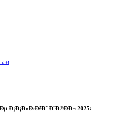
5: Ð
µ Ð¡Ð¡Ð«Ð›ÐšÐ˜ Ð˜Ð®ÐÐ¬ 2025: