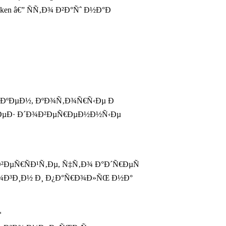
n â€” ÑÑ‚Ð¾ Ð²Ð°Ñˆ Ð½Ð°Ð
ÐºÐµÐ½, ÐºÐ¾Ñ‚Ð¾Ñ€Ñ‹Ðµ Ð
€ÐµÐ· Ð´Ð¾Ð²ÐµÑ€ÐµÐ½Ð½Ñ‹Ðµ
ÐµÑ€ÑÐ¹Ñ‚Ðµ, Ñ‡Ñ‚Ð¾ Ð°Ð´Ñ€ÐµÑ
»Ð¾Ð³Ð¸Ð½ Ð¸ Ð¿Ð°Ñ€Ð¾Ð»ÑŒ Ð½Ð°
*