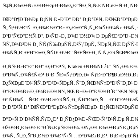
Ñ‡Ñ‚Ð¾Ð±Ñ‹ Ð¾Ð±ÐµÐ·Ð¾Ð¿Ð°ÑÐ¸Ñ‚ÑŒ ÑÐµÐ±Ñ Ð¸ ÑÐ²
ÐšÐ°Ð¶Ð´Ð¾Ðµ Ð¡ÑÑ‹Ð»ÐºÐ° ÐÐ° Ð¡Ð°Ð¹Ñ‚ ÐšÑ€Ð°Ðº
Ñ„ÑƒÐ½ÐºÑ†Ð¸Ð¾Ð½Ð°Ð» Ð¿Ð»Ð°Ñ‚Ñ„Ð¾Ñ€Ð¼Ñ‹: Ð¾Ñ‚ Ð¿
Ð³Ð°Ñ€Ð°Ð½Ñ‚Ð°. Ð•ÑÐ»Ð¸ Ð¾Ð´Ð½Ð¾ Ð·ÐµÑ€ÐºÐ°Ð»Ð¾
ÑÑ‚Ð¾Ð³Ð¾ Ð¸ ÑÑƒÑ‰ÐµÑÑ‚Ð²ÑƒÐµÑ‚ ÑÐµÑ‚ÑŒ Ð¡ÑÑ‹
Ð¾ÑÑ‚Ð°Ð²Ð°Ð»Ð¸ÑÑŒ Ð½Ð° ÑÐ²ÑÐ·Ð¸ Ñ Ñ‚Ð¾Ñ€Ð³Ð
Ð¡ÑÑ‹Ð»ÐºÐ° ÐÐ° Ð¡Ð°Ð¹Ñ‚ Kraken Ð¢Ð¾Ñ€ â€” ÑÑ‚Ð¾
ÐºÐ¾Ñ‚Ð¾Ñ€Ñ‹Ð¹ Ð·Ð°ÑÐ»ÑƒÐ¶Ð¸Ð» ÑƒÐ²Ð°Ð¶ÐµÐ½Ð¸Ð
Ð¿Ñ€ÐµÐ´Ð¾ÑÑ‚Ð°Ð²Ð»ÑÐµÑ‚ ÑˆÐ¸Ñ€Ð¾Ñ‡Ð°Ð¹ÑˆÐ¸Ð¹ 
Ð°Ð½Ð¾Ð½Ð¸Ð¼Ð½Ð¾ÑÑ‚ÑŒ Ð±Ð»Ð°Ð³Ð¾Ð´Ð°Ñ€Ñ ÑÐµ
Ð² ÑÐ¾Ñ…Ñ€Ð°Ð½Ð½Ð¾ÑÑ‚Ð¸ ÑÐ²Ð¾Ð¸Ñ… Ð´Ð°Ð½Ð½
Ð¡Ð°Ð¹Ñ‚Ð° ÐšÑ€Ð°ÐºÐµÐ½ Ñ‡ÐµÑ€ÐµÐ· Ð¿Ñ€Ð¾Ð²ÐµÑ
Ð”Ð»Ñ Ð´Ð¾ÑÑ‚ÑƒÐ¿Ð° Ð¸ÑÐ¿Ð¾Ð»ÑŒÐ·ÑƒÐ¹Ñ‚Ðµ Ñ‚
ÐžÐ½Ð¸Ð¾Ð½ Ð°Ð´Ñ€ÐµÑÐ¾Ð¼. Ð­Ñ‚Ð¾ Ð¾Ð±ÐµÑÐ¿Ðµ
Ð¾Ñ‚ Ñ„Ð¸ÑˆÐ¸Ð½Ð³Ð¾Ð²Ñ‹Ñ… ÐºÐ¾Ð¿Ð¸Ð¹. Ð¡Ð»ÐµÐ´Ñ