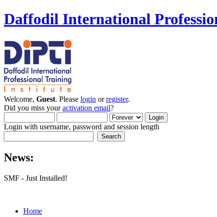
Daffodil International Professio
Welcome,
Guest
. Please
login
or
register
.
Did you miss your
activation email
?
Login with username, password and session length
News:
SMF - Just Installed!
Home