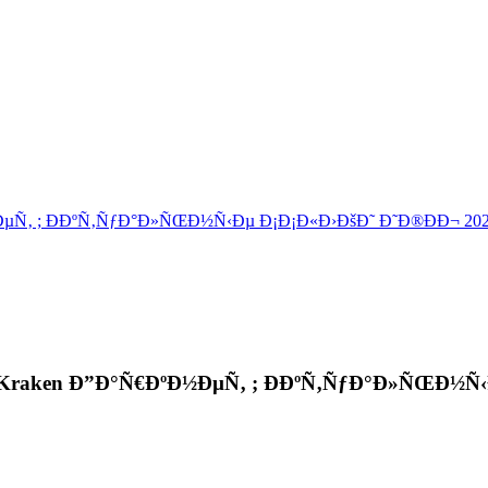
Ñ‚ ; ÐÐºÑ‚ÑƒÐ°Ð»ÑŒÐ½Ñ‹Ðµ Ð¡Ð¡Ð«Ð›ÐšÐ˜ Ð˜Ð®ÐÐ¬ 202
Kraken Ð”Ð°Ñ€ÐºÐ½ÐµÑ‚ ; ÐÐºÑ‚ÑƒÐ°Ð»ÑŒÐ½Ñ‹Ð