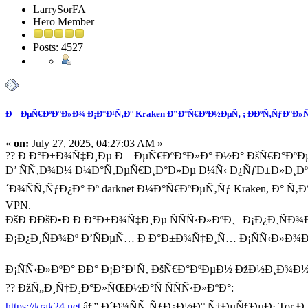
LarrySorFA
Hero Member
Posts: 4527
Ð—ÐµÑ€ÐºÐ°Ð»Ð¾ Ð¡Ð°Ð¹Ñ‚Ð° Kraken Ð”Ð°Ñ€ÐºÐ½ÐµÑ‚ ; ÐÐºÑ‚ÑƒÐ°Ð»Ñ
«
on:
July 27, 2025, 04:27:03 AM »
?? Ð Ð°Ð±Ð¾Ñ‡Ð¸Ðµ Ð—ÐµÑ€ÐºÐ°Ð»Ð° Ð½Ð° ÐšÑ€Ð°ÐºÐ
Ð’ ÑÑ‚Ð¾Ð¼ Ð¼Ð°Ñ‚ÐµÑ€Ð¸Ð°Ð»Ðµ Ð¼Ñ‹ Ð¿ÑƒÐ±Ð»Ð¸Ð
´Ð¾ÑÑ‚ÑƒÐ¿Ð° Ðº darknet Ð¼Ð°Ñ€ÐºÐµÑ‚Ñƒ Kraken, Ð°
VPN.
ÐšÐ ÐÐšÐ•Ð Ð Ð°Ð±Ð¾Ñ‡Ð¸Ðµ ÑÑÑ‹Ð»ÐºÐ¸ | Ð¡Ð¿Ð¸Ñ
Ð¡Ð¿Ð¸ÑÐ¾Ðº Ð’ÑÐµÑ… Ð Ð°Ð±Ð¾Ñ‡Ð¸Ñ… Ð¡ÑÑ‹Ð»Ð¾Ð
Ð¡ÑÑ‹Ð»ÐºÐ° ÐÐ° Ð¡Ð°Ð¹Ñ‚ ÐšÑ€Ð°ÐºÐµÐ½ ÐžÐ½Ð¸Ð¾Ð½
?? ÐžÑ„Ð¸Ñ†Ð¸Ð°Ð»ÑŒÐ½Ð°Ñ ÑÑÑ‹Ð»ÐºÐ°:
https://krak24.net
â€” Ð´Ð¾ÑÑ‚ÑƒÐ¿Ð½Ð° Ñ‡ÐµÑ€ÐµÐ· Tor 