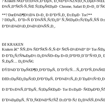
? Kraken Ñ€Ð°Ð±Ð¾Ñ‚Ð°ÐµÑ‚ Ð¸ÑÐºÐ»ÑŽÑ‡Ð¸Ñ‚ÐµÐ»Ñ
Ð¾Ñ‚ÐºÑ€Ñ‹Ñ‚ÑŒ Ñ‡ÐµÑ€ÐµÐ· Chrome, Safari Ð¸Ð»Ð¸ Ð
**? ÐœÐ¾Ð¶Ð½Ð¾ Ð»Ð¸ Ð·Ð°Ð¹Ñ‚Ð¸ Ð±ÐµÐ· Tor?**
? ÐÐµÑ‚. Ð”Ð»Ñ Ð´Ð¾ÑÑ‚ÑƒÐ¿Ð° Ñ‚Ñ€ÐµÐ±ÑƒÐµÑ‚ÑÑ 
Ð°Ð½Ð¾Ð½Ð¸Ð¼Ð½Ð¾ÑÑ‚Ð¸.
Ðž KRAKEN
Kraken â€” ÑÑ‚Ð¾ ÑÐºÑ€Ñ‹Ñ‚Ñ‹Ð¹ Ñ€Ñ‹Ð½Ð¾Ðº Ð² Tor-
Ð·Ð°Ð¿ÑƒÑ‰ÐµÐ½ Ð¿Ð¾ÑÐ»Ðµ Ð»Ð¸ÐºÐ²Ð¸Ð´Ð°Ñ†Ð¸Ð¸ Ð
Ñ‚ÐµÑ… Ð¿Ð¾Ñ€:
ÐŸÐ¾Ð´Ð´ÐµÑ€Ð¶Ð¸Ð²Ð°ÐµÑ‚ Ð´Ð²ÑƒÑ…Ñ„Ð°ÐºÑ‚Ð¾Ñ€
ÐžÐ±ÐµÑÐ¿ÐµÑ‡Ð¸Ð²Ð°ÐµÑ‚ ÐºÐ¾Ð½Ñ„Ð¸Ð´ÐµÐ½Ñ†Ð¸
Ð Ð°Ð±Ð¾Ñ‚Ð°ÐµÑ‚ Ñ‡ÐµÑ€ÐµÐ· Tor Ð±ÐµÐ· Ñ€ÐµÐ³Ð¸Ñ
Ð˜Ð¼ÐµÐµÑ‚ ÑˆÐ¸Ñ€Ð¾ÐºÑƒÑŽ Ð±Ð°Ð·Ñƒ Ð¿Ð¾ÑÑ‚Ð¾Ñ