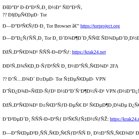
ÐšÐ°Ðº Ð·Ð°Ð¹Ñ‚Ð¸ Ð½Ð° ÑÐ°Ð¹Ñ‚
?? Ð§ÐµÑ€ÐµÐ· Tor
Ð—Ð°Ð³Ñ€ÑƒÐ·Ð¸ Tor Browser â€”
https://torproject.org
Ð—Ð°Ð¿ÑƒÑÑ‚Ð¸ Tor Ð¸ Ð´Ð¾Ð¶Ð´Ð¸ÑÑŒ ÑÐ¾ÐµÐ´Ð¸Ð½
ÐžÑ‚ÐºÑ€Ð¾Ð¹ ÑÑÑ‹Ð»ÐºÑƒ:
https://krak24.net
ÐÐ²Ñ‚Ð¾Ñ€Ð¸Ð·ÑƒÐ¹ÑÑ Ð¸ Ð½Ð°ÑÑ‚Ñ€Ð¾Ð¹ 2FA
?? Ð’Ñ…Ð¾Ð´ Ð±ÐµÐ· Tor Ñ‡ÐµÑ€ÐµÐ· VPN
Ð˜ÑÐ¿Ð¾Ð»ÑŒÐ·ÑƒÐ¹ Ð½Ð°Ð´Ñ‘Ð¶Ð½Ñ‹Ð¹ VPN (Ð½Ð°Ð¿
ÐžÑ‚ÐºÑ€Ð¾Ð¹ Ð±Ñ€Ð°ÑƒÐ·ÐµÑ€ Ð² Ñ€ÐµÐ¶Ð¸Ð¼Ðµ Ð¿
Ð’Ð²ÐµÐ´Ð¸ ÑÑÑ‹Ð»ÐºÑƒ Ð²Ñ€ÑƒÑ‡Ð½ÑƒÑŽ:
https://krak24.
Ð—Ð°Ñ€ÐµÐ³Ð¸ÑÑ‚Ñ€Ð¸Ñ€ÑƒÐ¹ÑÑ Ð¸ Ð½Ð°ÑÑ‚Ñ€Ð¾Ð¹ 