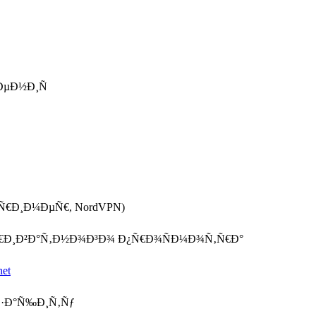
ÐµÐ½Ð¸Ñ
Ñ€Ð¸Ð¼ÐµÑ€, NordVPN)
Ñ€Ð¸Ð²Ð°Ñ‚Ð½Ð¾Ð³Ð¾ Ð¿Ñ€Ð¾ÑÐ¼Ð¾Ñ‚Ñ€Ð°
net
Ð·Ð°Ñ‰Ð¸Ñ‚Ñƒ