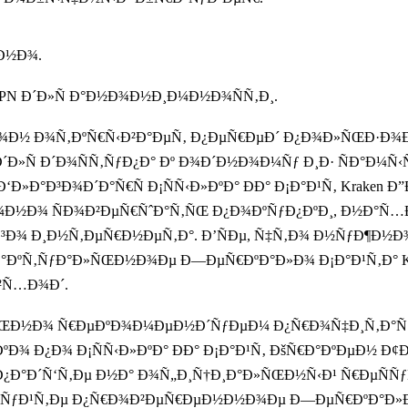
Ð½Ð¾.
VPN Ð´Ð»Ñ Ð°Ð½Ð¾Ð½Ð¸Ð¼Ð½Ð¾ÑÑ‚Ð¸.
¾Ð½ Ð¾Ñ‚ÐºÑ€Ñ‹Ð²Ð°ÐµÑ‚ Ð¿ÐµÑ€ÐµÐ´ Ð¿Ð¾Ð»ÑŒÐ·Ð¾Ð
»Ñ Ð´Ð¾ÑÑ‚ÑƒÐ¿Ð° Ðº Ð¾Ð´Ð½Ð¾Ð¼Ñƒ Ð¸Ð· ÑÐ°Ð¼Ñ‹
Ð»Ð°Ð³Ð¾Ð´Ð°Ñ€Ñ Ð¡ÑÑ‹Ð»ÐºÐ° ÐÐ° Ð¡Ð°Ð¹Ñ‚ Kraken Ð
Ð½Ð¾ ÑÐ¾Ð²ÐµÑ€ÑˆÐ°Ñ‚ÑŒ Ð¿Ð¾ÐºÑƒÐ¿ÐºÐ¸, Ð½Ð°Ñ…Ð
³Ð¾ Ð¸Ð½Ñ‚ÐµÑ€Ð½ÐµÑ‚Ð°. Ð’ÑÐµ, Ñ‡Ñ‚Ð¾ Ð½ÑƒÐ¶Ð½Ð¾
Ð°ÐºÑ‚ÑƒÐ°Ð»ÑŒÐ½Ð¾Ðµ Ð—ÐµÑ€ÐºÐ°Ð»Ð¾ Ð¡Ð°Ð¹Ñ‚Ð° 
Ð²Ñ…Ð¾Ð´.
Ð»ÑŒÐ½Ð¾ Ñ€ÐµÐºÐ¾Ð¼ÐµÐ½Ð´ÑƒÐµÐ¼ Ð¿Ñ€Ð¾Ñ‡Ð¸Ñ‚Ð°Ñ‚
¾ Ð¿Ð¾ Ð¡ÑÑ‹Ð»ÐºÐ° ÐÐ° Ð¡Ð°Ð¹Ñ‚ ÐšÑ€Ð°ÐºÐµÐ½ 
¿Ð°Ð´Ñ‘Ñ‚Ðµ Ð½Ð° Ð¾Ñ„Ð¸Ñ†Ð¸Ð°Ð»ÑŒÐ½Ñ‹Ð¹ Ñ€ÐµÑÑƒÑ
·ÑƒÐ¹Ñ‚Ðµ Ð¿Ñ€Ð¾Ð²ÐµÑ€ÐµÐ½Ð½Ð¾Ðµ Ð—ÐµÑ€ÐºÐ°Ð»Ð¾