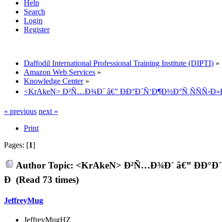
Help
Search
Login
Register
Daffodil International Professional Training Institute (DIPTI)
»
Amazon Web Services
»
Knowledge Center
»
<KrAkeN> Ð²Ñ…Ð¾Ð´ â€” ÐÐ°Ð´Ñ‘Ð¶Ð½Ð°Ñ ÑÑÑ‹
« previous
next »
Print
Pages: [
1
]
Author
Topic: <KrAkeN> Ð²Ñ…Ð¾Ð´ â€” ÐÐ°
Ð (Read 73 times)
JeffreyMug
JeffreyMugHZ