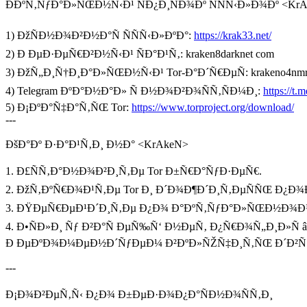
ÐÐºÑ‚ÑƒÐ°Ð»ÑŒÐ½Ñ‹Ð¹ ÑÐ¿Ð¸ÑÐ¾Ðº ÑÑÑ‹Ð»Ð¾Ðº <Kr
1) ÐžÑÐ½Ð¾Ð²Ð½Ð°Ñ ÑÑÑ‹Ð»ÐºÐ°:
https://krak33.net/
2) Ð ÐµÐ·ÐµÑ€Ð²Ð½Ñ‹Ð¹ ÑÐ°Ð¹Ñ‚: kraken8darknet com
3) ÐžÑ„Ð¸Ñ†Ð¸Ð°Ð»ÑŒÐ½Ñ‹Ð¹ Tor-Ð°Ð´Ñ€ÐµÑ: krakeno4nmrk1e
4) Telegram ÐºÐ°Ð½Ð°Ð» Ñ Ð½Ð¾Ð²Ð¾ÑÑ‚ÑÐ¼Ð¸:
https://
5) Ð¡ÐºÐ°Ñ‡Ð°Ñ‚ÑŒ Tor:
https://www.torproject.org/download/
---
ÐšÐ°Ðº Ð·Ð°Ð¹Ñ‚Ð¸ Ð½Ð° <KrAkeN>
1. Ð£ÑÑ‚Ð°Ð½Ð¾Ð²Ð¸Ñ‚Ðµ Tor Ð±Ñ€Ð°ÑƒÐ·ÐµÑ€.
2. ÐžÑ‚ÐºÑ€Ð¾Ð¹Ñ‚Ðµ Tor Ð¸ Ð´Ð¾Ð¶Ð´Ð¸Ñ‚ÐµÑÑŒ Ð¿Ð
3. ÐŸÐµÑ€ÐµÐ¹Ð´Ð¸Ñ‚Ðµ Ð¿Ð¾ Ð°ÐºÑ‚ÑƒÐ°Ð»ÑŒÐ½Ð¾Ð¹ 
4. Ð•ÑÐ»Ð¸ Ñƒ Ð²Ð°Ñ ÐµÑ‰Ñ‘ Ð½ÐµÑ‚ Ð¿Ñ€Ð¾Ñ„Ð¸Ð»Ñ
Ð ÐµÐºÐ¾Ð¼ÐµÐ½Ð´ÑƒÐµÐ¼ Ð²ÐºÐ»ÑŽÑ‡Ð¸Ñ‚ÑŒ Ð´Ð²Ñ
---
Ð¡Ð¾Ð²ÐµÑ‚Ñ‹ Ð¿Ð¾ Ð±ÐµÐ·Ð¾Ð¿Ð°ÑÐ½Ð¾ÑÑ‚Ð¸