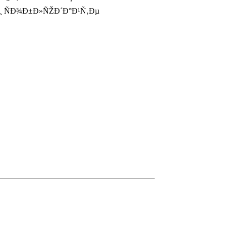
 ÑÐ¾Ð±Ð»ÑŽÐ´Ð°Ð¹Ñ‚Ðµ