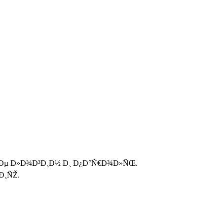
Ñ‚Ðµ Ð»Ð¾Ð³Ð¸Ð½ Ð¸ Ð¿Ð°Ñ€Ð¾Ð»ÑŒ.
Ð¸ÑŽ.