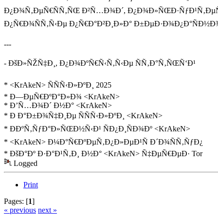
Ð¿Ð¾Ñ‚ÐµÑ€ÑÑ‚ÑŒ Ð²Ñ…Ð¾Ð´, Ð¿Ð¾Ð»ÑŒÐ·ÑƒÐ¹Ñ‚ÐµÑ
Ð¿Ñ€Ð¾ÑÑ‚Ñ‹Ðµ Ð¿Ñ€Ð°Ð²Ð¸Ð»Ð° Ð±ÐµÐ·Ð¾Ð¿Ð°ÑÐ½Ð¾
---
- ÐšÐ»ÑŽÑ‡Ð¸, Ð¿Ð¾ÐºÑ€Ñ‹Ñ‚Ñ‹Ðµ ÑÑ‚Ð°Ñ‚ÑŒÑ‘Ð¹
* <KrAkeN> ÑÑÑ‹Ð»ÐºÐ¸ 2025
* Ð—ÐµÑ€ÐºÐ°Ð»Ð¾ <KrAkeN>
* Ð’Ñ…Ð¾Ð´ Ð½Ð° <KrAkeN>
* Ð Ð°Ð±Ð¾Ñ‡Ð¸Ðµ ÑÑÑ‹Ð»ÐºÐ¸ <KrAkeN>
* ÐÐºÑ‚ÑƒÐ°Ð»ÑŒÐ½Ñ‹Ð¹ ÑÐ¿Ð¸ÑÐ¾Ðº <KrAkeN>
* <KrAkeN> Ð¼Ð°Ñ€ÐºÐµÑ‚Ð¿Ð»ÐµÐ¹Ñ Ð´Ð¾ÑÑ‚ÑƒÐ¿
* ÐšÐ°Ðº Ð·Ð°Ð¹Ñ‚Ð¸ Ð½Ð° <KrAkeN> Ñ‡ÐµÑ€ÐµÐ· Tor
Logged
Print
Pages: [
1
]
« previous
next »