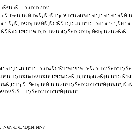
Ð¿ÐµÑ€ÐµÑ…Ð¾Ð´Ð¾Ð¼.
µ Ñ Tor Ð´Ð»Ñ Ð»ÑƒÑ‡ÑˆÐµÐ¹ Ð°Ð½Ð¾Ð½Ð¸Ð¼Ð½Ð¾ÑÑ‚Ð
Ð¾Ð³ÑƒÑ‚ Ð¼ÐµÐ½ÑÑ‚ÑŒÑÑ Ð¸Ð·-Ð·Ð° Ð±Ð»Ð¾ÐºÐ¸Ñ€Ð¾
 ÑÑÑ‹Ð»ÐºÐ°Ð¼ Ð¸Ð· Ð½ÐµÐ¿Ñ€Ð¾Ð²ÐµÑ€ÐµÐ½Ð½Ñ‹Ñ… 
µÐ½ Ð¸Ð·-Ð·Ð° Ð±Ð¾Ð»ÑŒÑˆÐ¾Ð³Ð¾ Ð²Ñ‹Ð±Ð¾Ñ€Ð° Ð¿Ñ€
¾Ðº Ð¸ Ð¿Ð¾Ð»Ð½Ð¾Ð¹ ÐºÐ¾Ð½Ñ„Ð¸Ð´ÐµÐ½Ñ†Ð¸Ð°Ð»ÑŒÐ
¾Ñ‚Ð°ÐµÑ‚ Ñ€ÐµÐ¹Ñ‚Ð¸Ð½Ð³ Ð¿Ñ€Ð¾Ð´Ð°Ð²Ñ†Ð¾Ð², Ñ‡
Ð½Ð½Ñ‹Ñ… Ð¿Ñ€Ð¾Ð´Ð°Ð²Ñ†Ð¾Ð².
ºÑ€Ñ‹Ð²Ð°ÐµÑ‚ÑÑ?