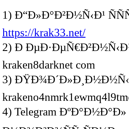
1) Ð“Ð»Ð°Ð²Ð½Ñ‹Ð¹ ÑÑ
https://krak33.net/
2) Ð ÐµÐ·ÐµÑ€Ð²Ð½Ñ‹Ð¹
kraken8darknet com
3) ÐŸÐ¾Ð´Ð»Ð¸Ð½Ð½Ñ‹Ð
krakeno4nmrk1ewmq4l9tme
4) Telegram ÐºÐ°Ð½Ð°Ð» 