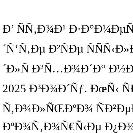
Ð’ ÑÑ‚Ð¾Ð¹ Ð·Ð°Ð¼ÐµÑ
´Ñ‘Ñ‚Ðµ Ð²ÑÐµ ÑÑÑ‹Ð
´Ð»Ñ Ð²Ñ…Ð¾Ð´Ð° Ð½Ð° 
2025 Ð³Ð¾Ð´Ñƒ. ÐœÑ‹ 
Ñ‚Ð¾Ð»ÑŒÐºÐ¾ ÑÐ²ÐµÐ¶
ÐºÐ¾Ñ‚Ð¾Ñ€Ñ‹Ðµ Ð¿Ð