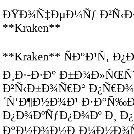
ÐŸÐ¾Ñ‡ÐµÐ¼Ñƒ Ð²Ñ‹Ð
**Kraken**
**Kraken** ÑÐ°Ð¹Ñ‚ Ð
Ð¸Ð·-Ð·Ð° Ð±Ð¾Ð»ÑŒÑ
Ð²Ñ‹Ð±Ð¾Ñ€Ð° Ð¿Ñ€Ð¾
´Ñ‘Ð¶Ð½Ð¾Ð¹ Ð·Ð°Ñ‰Ð
Ð¿Ð¾ÐºÑƒÐ¿Ð¾Ðº Ð¸ 
Ð°Ð½Ð¾Ð½Ð¸Ð¼Ð½Ð¾Ñ