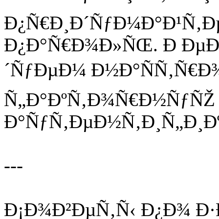
Ð¿Ñ€Ð¸Ð´ÑƒÐ¼Ð°Ð¹Ñ‚Ð
Ð¿Ð°Ñ€Ð¾Ð»ÑŒ. Ð Ðµ
´ÑƒÐµÐ¼ Ð½Ð°ÑÑ‚Ñ€Ð
Ñ„Ð°ÐºÑ‚Ð¾Ñ€Ð½ÑƒÑŽ
Ð°ÑƒÑ‚ÐµÐ½Ñ‚Ð¸Ñ„Ð¸Ð
---
Ð¡Ð¾Ð²ÐµÑ‚Ñ‹ Ð¿Ð¾ Ð