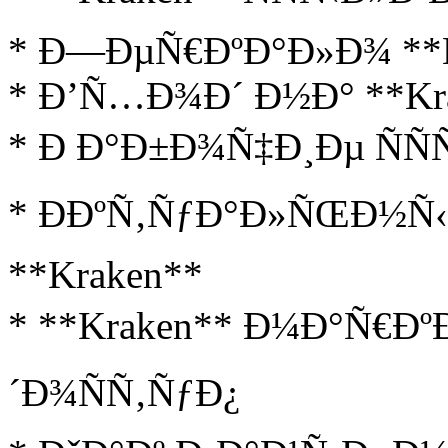
* Ð—ÐµÑ€ÐºÐ°Ð»Ð¾ **K
* Ð’Ñ…Ð¾Ð´ Ð½Ð° **Kr
* Ð Ð°Ð±Ð¾Ñ‡Ð¸Ðµ ÑÑÑ
* ÐÐºÑ‚ÑƒÐ°Ð»ÑŒÐ½Ñ‹Ð
**Kraken**
* **Kraken** Ð¼Ð°Ñ€Ðº
´Ð¾ÑÑ‚ÑƒÐ¿