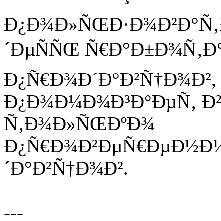
Ð¿Ð¾Ð»ÑŒÐ·Ð¾Ð²Ð°Ñ‚
´ÐµÑÑŒ Ñ€Ð°Ð±Ð¾Ñ‚Ð
Ð¿Ñ€Ð¾Ð´Ð°Ð²Ñ†Ð¾Ð²,
Ð¿Ð¾Ð¼Ð¾Ð³Ð°ÐµÑ‚ Ð
Ñ‚Ð¾Ð»ÑŒÐºÐ¾
Ð¿Ñ€Ð¾Ð²ÐµÑ€ÐµÐ½Ð
´Ð°Ð²Ñ†Ð¾Ð².
---