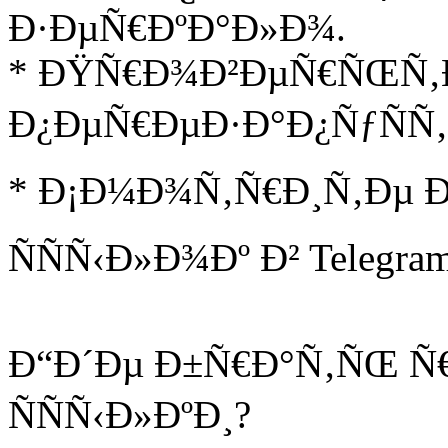
Ð·ÐµÑ€ÐºÐ°Ð»Ð¾.
* ÐŸÑ€Ð¾Ð²ÐµÑ€ÑŒÑ‚Ð
Ð¿ÐµÑ€ÐµÐ·Ð°Ð¿ÑƒÑÑ‚Ð
* Ð¡Ð¼Ð¾Ñ‚Ñ€Ð¸Ñ‚Ðµ 
ÑÑÑ‹Ð»Ð¾Ðº Ð² Telegram
Ð“Ð´Ðµ Ð±Ñ€Ð°Ñ‚ÑŒ Ñ
ÑÑÑ‹Ð»ÐºÐ¸?