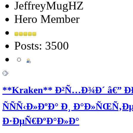
JeffreyMugHZ
Hero Member
Posts: 3500
**Kraken** Ð²Ñ…Ð¾Ð´ â€” Ð
ÑÑÑ‹Ð»ÐºÐ° Ð¸ Ð°Ð»ÑŒÑ‚
Ð·ÐµÑ€ÐºÐ°Ð»Ð°