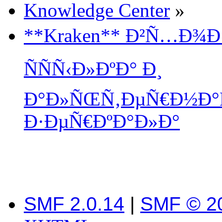
Knowledge Center
»
**Kraken** Ð²Ñ…Ð¾Ð´
ÑÑÑ‹Ð»ÐºÐ° Ð¸
Ð°Ð»ÑŒÑ‚ÐµÑ€Ð½Ð°
Ð·ÐµÑ€ÐºÐ°Ð»Ð°
SMF 2.0.14
|
SMF © 2