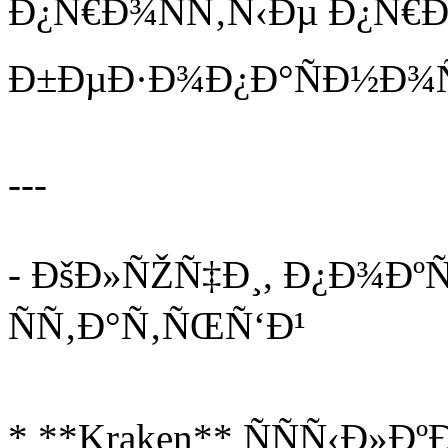
Ð¿Ñ€Ð¾ÑÑ‚Ñ‹Ðµ Ð¿Ñ€Ð
Ð±ÐµÐ·Ð¾Ð¿Ð°ÑÐ½Ð¾Ñ
---
- ÐšÐ»ÑŽÑ‡Ð¸, Ð¿Ð¾Ðº
ÑÑ‚Ð°Ñ‚ÑŒÑ‘Ð¹
* **Kraken** ÑÑÑ‹Ð»Ðº