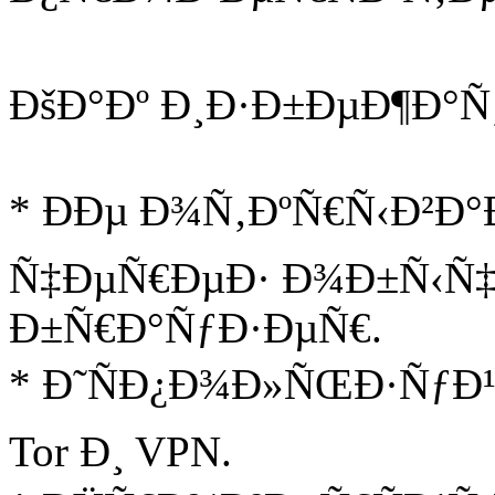
ÐšÐ°Ðº Ð¸Ð·Ð±ÐµÐ¶Ð°Ñ
* ÐÐµ Ð¾Ñ‚ÐºÑ€Ñ‹Ð²Ð°Ð
Ñ‡ÐµÑ€ÐµÐ· Ð¾Ð±Ñ‹Ñ
Ð±Ñ€Ð°ÑƒÐ·ÐµÑ€.
* Ð˜ÑÐ¿Ð¾Ð»ÑŒÐ·ÑƒÐ
Tor Ð¸ VPN.