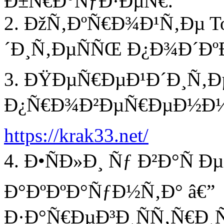
Ð±Ñ€Ð°ÑƒÐ·ÐµÑ€.
2. ÐžÑ‚ÐºÑ€Ð¾Ð¹Ñ‚Ðµ T
´Ð¸Ñ‚ÐµÑÑŒ Ð¿Ð¾Ð´Ðº
3. ÐŸÐµÑ€ÐµÐ¹Ð´Ð¸Ñ‚Ð
Ð¿Ñ€Ð¾Ð²ÐµÑ€ÐµÐ½Ð½Ð
https://krak33.net/
4. Ð•ÑÐ»Ð¸ Ñƒ Ð²Ð°Ñ
Ð°ÐºÐºÐ°ÑƒÐ½Ñ‚Ð° â€”
Ð·Ð°Ñ€ÐµÐ³Ð¸ÑÑ‚Ñ€Ð¸