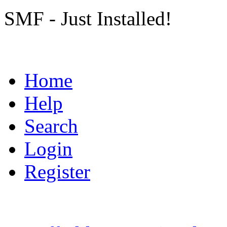
SMF - Just Installed!
Home
Help
Search
Login
Register