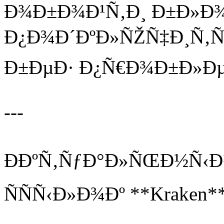
Ð¾Ð±Ð¾Ð¹Ñ‚Ð¸ Ð±Ð»Ð¾
Ð¿Ð¾Ð´ÐºÐ»ÑŽÑ‡Ð¸Ñ‚ÑŒÑ
Ð±ÐµÐ· Ð¿Ñ€Ð¾Ð±Ð»Ð
---
ÐÐºÑ‚ÑƒÐ°Ð»ÑŒÐ½Ñ‹Ð¹
ÑÑÑ‹Ð»Ð¾Ðº **Kraken*