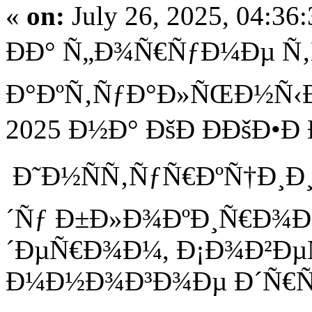
«
on:
July 26, 2025, 04:36
ÐÐ° Ñ„Ð¾Ñ€ÑƒÐ¼Ðµ Ñ
Ð°ÐºÑ‚ÑƒÐ°Ð»ÑŒÐ½Ñ‹Ð
2025 Ð½Ð° ÐšÐ ÐÐšÐ•Ð
Ð˜Ð½ÑÑ‚ÑƒÑ€ÐºÑ†Ð¸
´Ñƒ Ð±Ð»Ð¾ÐºÐ¸Ñ€Ð¾Ð
´ÐµÑ€Ð¾Ð¼, Ð¡Ð¾Ð²ÐµÑ
Ð¼Ð½Ð¾Ð³Ð¾Ðµ Ð´Ñ€Ñ