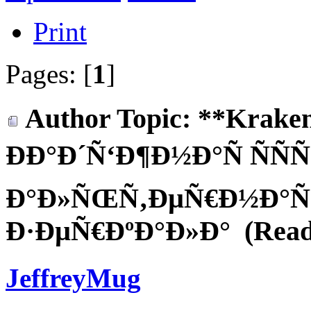
Print
Pages: [
1
]
Author
Topic: **Krak
ÐÐ°Ð´Ñ‘Ð¶Ð½Ð°Ñ ÑÑÑ
Ð°Ð»ÑŒÑ‚ÐµÑ€Ð½Ð°Ñ
Ð·ÐµÑ€ÐºÐ°Ð»Ð° (Read 
JeffreyMug