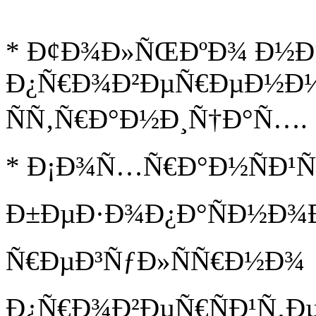
* Ð¢Ð¾Ð»ÑŒÐºÐ¾ Ð½Ð
Ð¿Ñ€Ð¾Ð²ÐµÑ€ÐµÐ½Ð
ÑÑ‚Ñ€Ð°Ð½Ð¸Ñ†Ð°Ñ….
* Ð¡Ð¾Ñ…Ñ€Ð°Ð½ÑÐ¹Ñ‚Ð
Ð±ÐµÐ·Ð¾Ð¿Ð°ÑÐ½Ð¾Ð
Ñ€ÐµÐ³ÑƒÐ»ÑÑ€Ð½Ð¾
Ð¿Ñ€Ð¾Ð²ÐµÑ€ÑÐ¹Ñ‚Ðµ