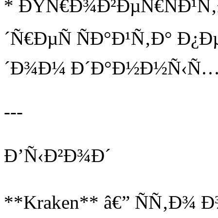
* ÐŸÑ€Ð¾Ð²ÐµÑ€ÑÐ¹Ñ
´Ñ€ÐµÑ ÑÐ°Ð¹Ñ‚Ð° Ð¿
´Ð¾Ð¼ Ð´Ð°Ð½Ð½Ñ‹Ñ…
---
Ð’Ñ‹Ð²Ð¾Ð´
**Kraken** â€” ÑÑ‚Ð¾ 