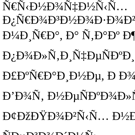
Ñ€Ñ‹Ð½Ð¾Ñ‡Ð½Ñ‹Ñ…
Ð¿Ñ€Ð¾Ð³Ð½Ð¾Ð·Ð¾Ð² 
Ð¼Ð¸Ñ€Ð°, Ð° Ñ‚Ð°Ðº 
Ð¿Ð¾Ð»Ñ‚Ð¸Ñ‡ÐµÑÐºÐ
Ð£ÐºÑ€Ð°Ð¸Ð½Ðµ, Ð Ð¾Ñ
Ð’Ð¾Ñ‚ Ð½ÐµÑÐºÐ¾Ð
Ð¢ÐžÐŸÐ¾Ð²Ñ‹Ñ… Ð½Ð