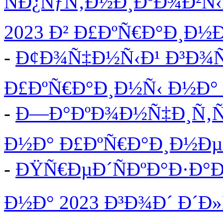
ÑÐ¿ÑƒÑ‚Ð½Ð¸ÐºÐ¾Ð²Ñ
2023 Ð² Ð£ÐºÑ€Ð°Ð¸Ð½
-
Ð¢Ð¾Ñ‡Ð½Ñ‹Ð¹ Ð³Ð¾Ñ
Ð£ÐºÑ€Ð°Ð¸Ð½Ñ‹ Ð½Ð° 
-
Ð—Ð°ÐºÐ¾Ð½Ñ‡Ð¸Ñ‚Ñ
Ð½Ð° Ð£ÐºÑ€Ð°Ð¸Ð½Ðµ 
-
ÐŸÑ€ÐµÐ´ÑÐºÐ°Ð·Ð°Ð
Ð½Ð° 2023 Ð³Ð¾Ð´ Ð´Ð»