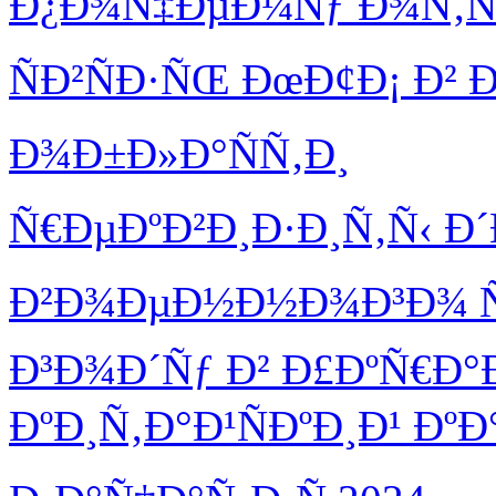
Ð¿Ð¾Ñ‡ÐµÐ¼Ñƒ Ð¾Ñ‚Ñ
ÑÐ²ÑÐ·ÑŒ ÐœÐ¢Ð¡ Ð² 
Ð¾Ð±Ð»Ð°ÑÑ‚Ð¸
Ñ€ÐµÐºÐ²Ð¸Ð·Ð¸Ñ‚Ñ‹ Ð´
Ð²Ð¾ÐµÐ½Ð½Ð¾Ð³Ð¾ Ñ
Ð³Ð¾Ð´Ñƒ Ð² Ð£ÐºÑ€Ð
ÐºÐ¸Ñ‚Ð°Ð¹ÑÐºÐ¸Ð¹ Ð