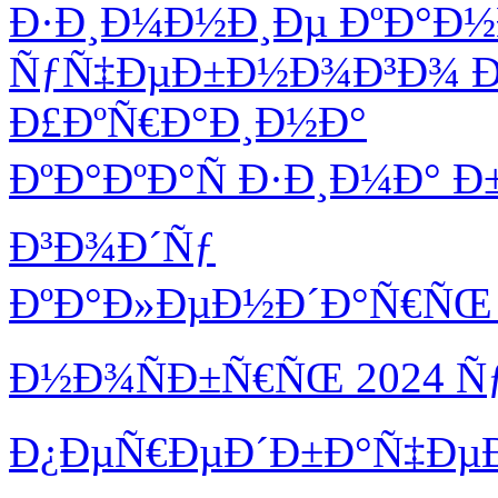
Ð·Ð¸Ð¼Ð½Ð¸Ðµ ÐºÐ°Ð½Ð
ÑƒÑ‡ÐµÐ±Ð½Ð¾Ð³Ð¾ Ð³
Ð£ÐºÑ€Ð°Ð¸Ð½Ð°
ÐºÐ°ÐºÐ°Ñ Ð·Ð¸Ð¼Ð° Ð
Ð³Ð¾Ð´Ñƒ
ÐºÐ°Ð»ÐµÐ½Ð´Ð°Ñ€ÑŒ 
Ð½Ð¾ÑÐ±Ñ€ÑŒ 2024 Ñ
Ð¿ÐµÑ€ÐµÐ´Ð±Ð°Ñ‡ÐµÐ