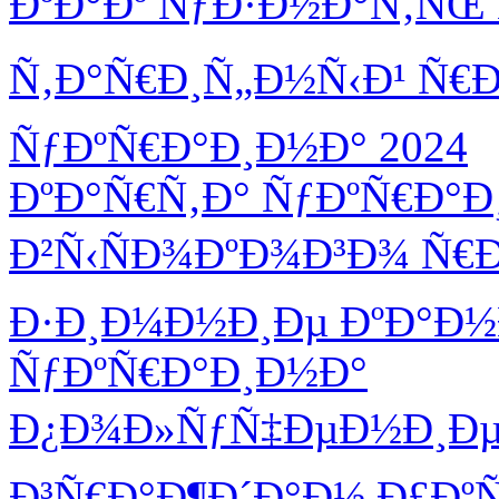
ÐºÐ°Ðº ÑƒÐ·Ð½Ð°Ñ‚ÑŒ 
Ñ‚Ð°Ñ€Ð¸Ñ„Ð½Ñ‹Ð¹ Ñ€Ð
ÑƒÐºÑ€Ð°Ð¸Ð½Ð° 2024
ÐºÐ°Ñ€Ñ‚Ð° ÑƒÐºÑ€Ð°Ð
Ð²Ñ‹ÑÐ¾ÐºÐ¾Ð³Ð¾ Ñ€
Ð·Ð¸Ð¼Ð½Ð¸Ðµ ÐºÐ°Ð½Ð
ÑƒÐºÑ€Ð°Ð¸Ð½Ð°
Ð¿Ð¾Ð»ÑƒÑ‡ÐµÐ½Ð¸Ðµ 
Ð³Ñ€Ð°Ð¶Ð´Ð°Ð½ Ð£ÐºÑ