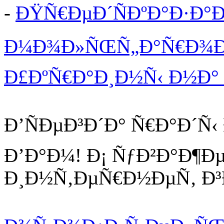
-
ÐŸÑ€ÐµÐ´ÑÐºÐ°Ð·Ð°Ð
Ð¼Ð¾Ð»ÑŒÑ„Ð°Ñ€Ð¾Ð²
Ð£ÐºÑ€Ð°Ð¸Ð½Ñ‹ Ð½Ð° 
Ð’ÑÐµÐ³Ð´Ð° Ñ€Ð°Ð´
Ð’Ð°Ð¼! Ð¡ ÑƒÐ²Ð°Ð¶Ð
Ð¸Ð½Ñ‚ÐµÑ€Ð½ÐµÑ‚ Ð³Ð