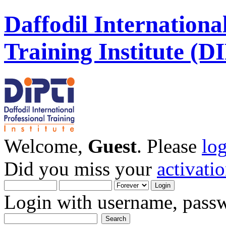
Daffodil Internationa
Training Institute (D
Welcome,
Guest
. Please
lo
Did you miss your
activati
Login with username, passw