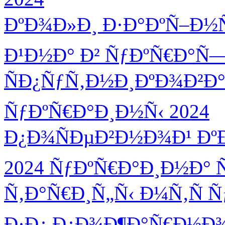
ÐºÐ¾Ð»Ð¸ Ð·Ð°ÐºÑ–Ð½Ñ
Ð¹Ð½Ð° Ð² ÑƒÐºÑ€Ð°Ñ
ÑÐ¿ÑƒÑ‚Ð½Ð¸ÐºÐ¾Ð²Ð°
ÑƒÐºÑ€Ð°Ð¸Ð½Ñ‹ 2024
Ð¿Ð¾ÑÐµÐ²Ð½Ð¾Ð¹ Ð
2024 ÑƒÐºÑ€Ð°Ð¸Ð½Ð° 
Ñ‚Ð°Ñ€Ð¸Ñ„Ñ‹ Ð¼Ñ‚Ñ 
Ð·Ð¿ Ð¿Ð¾Ð¶Ð°Ñ€Ð½Ð¾