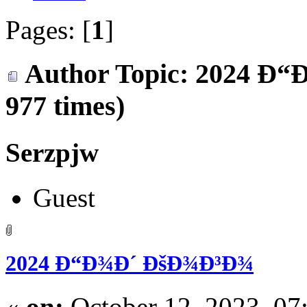
Pages: [
1
]
Author
Topic: 2024 Ð
977 times)
Serzpjw
Guest
2024 Ð“Ð¾Ð´ ÐšÐ¾Ð³Ð¾
«
on:
October 12, 2023, 07