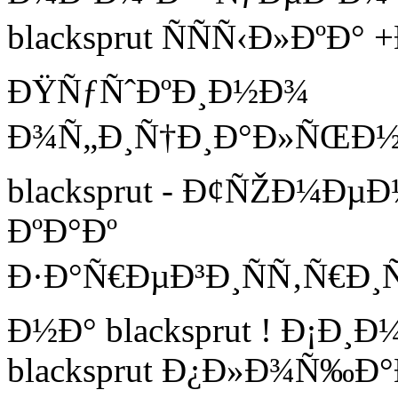
blacksprut ÑÑÑ‹Ð»ÐºÐ° 
ÐŸÑƒÑˆÐºÐ¸Ð½Ð¾
Ð¾Ñ„Ð¸Ñ†Ð¸Ð°Ð»ÑŒÐ½Ð°
blacksprut - Ð¢ÑŽÐ¼Ð
ÐºÐ°Ðº
Ð·Ð°Ñ€ÐµÐ³Ð¸ÑÑ‚Ñ€Ð¸
Ð½Ð° blacksprut ! Ð¡
blacksprut Ð¿Ð»Ð¾Ñ‰Ð°