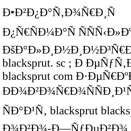
Ð•Ð²Ð¿Ð°Ñ‚Ð¾Ñ€Ð¸Ñ
Ð¿Ñ€ÑÐ¼Ð°Ñ ÑÑÑ‹Ð»Ðº
ÐšÐ°Ð»Ð¸Ð½Ð¸Ð½Ð³Ñ€Ð
blacksprut. sc ; Ð ÐµÑƒÑ
blacksprut com Ð·ÐµÑ€Ð
ÐÐ¾Ð²Ð¾Ñ€Ð¾ÑÑÐ¸Ð¹Ñ
ÑÐ°Ð¹Ñ‚ blacksprut blac
Ð¾Ð²Ð¾-Ð—ÑƒÐµÐ²Ð¾