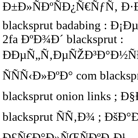
Ð±Ð»ÑÐºÑÐ¿Ñ€ÑƒÑ‚ Ð·
blacksprut badabing : Ð¡
2fa ÐºÐ¾Ð´ blacksprut :
ÐÐµÑ„Ñ‚ÐµÑŽÐ³Ð°Ð½Ñ
ÑÑÑ‹Ð»ÐºÐ° com blacksp
blacksprut onion links ; 
blacksprut ÑÑ‚Ð¾ ; ÐšÐ
Ð£Ñ€Ð°Ð»ÑŒÑÐºÐ¸Ð¹