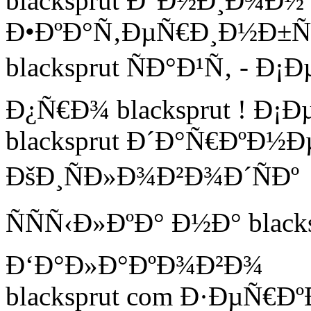
blacksprut Ð°Ð½Ð¸Ð¾Ð½ 
Ð•ÐºÐ°Ñ‚ÐµÑ€Ð¸Ð½Ð±Ñ
blacksprut ÑÐ°Ð¹Ñ‚ - Ð¡
Ð¿Ñ€Ð¾ blacksprut ! Ð¡
blacksprut Ð´Ð°Ñ€ÐºÐ½Ð
ÐšÐ¸ÑÐ»Ð¾Ð²Ð¾Ð´ÑÐº
ÑÑÑ‹Ð»ÐºÐ° Ð½Ð° blacks
Ð‘Ð°Ð»Ð°ÐºÐ¾Ð²Ð¾
blacksprut com Ð·ÐµÑ€Ð