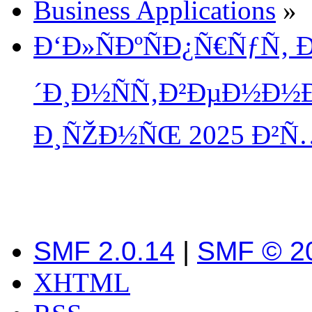
Business Applications
»
Ð‘Ð»ÑÐºÑÐ¿Ñ€ÑƒÑ‚ Ð
´Ð¸Ð½ÑÑ‚Ð²ÐµÐ½Ð½Ð
Ð¸ÑŽÐ½ÑŒ 2025 Ð²
SMF 2.0.14
|
SMF © 2
XHTML