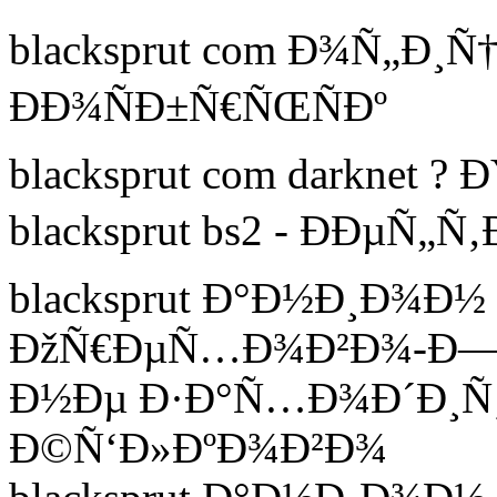
blacksprut com Ð¾Ñ„Ð¸
ÐÐ¾ÑÐ±Ñ€ÑŒÑÐº
blacksprut com darknet 
blacksprut bs2 - ÐÐµÑ„
blacksprut Ð°Ð½Ð¸Ð¾Ð½
ÐžÑ€ÐµÑ…Ð¾Ð²Ð¾-Ð—
Ð½Ðµ Ð·Ð°Ñ…Ð¾Ð´Ð¸Ñ‚ Ð
Ð©Ñ‘Ð»ÐºÐ¾Ð²Ð¾