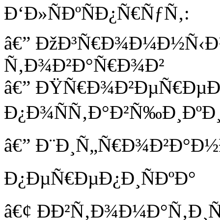
Ð‘Ð»ÑÐºÑÐ¿Ñ€ÑƒÑ‚:
â€” ÐžÐ³Ñ€Ð¾Ð¼Ð½Ñ‹Ð
Ñ‚Ð¾Ð²Ð°Ñ€Ð¾Ð²
â€” ÐŸÑ€Ð¾Ð²ÐµÑ€Ðµ
Ð¿Ð¾ÑÑ‚Ð°Ð²Ñ‰Ð¸ÐºÐ
â€” Ð¨Ð¸Ñ„Ñ€Ð¾Ð²Ð°Ð½
Ð¿ÐµÑ€ÐµÐ¿Ð¸ÑÐºÐ°
â€¢ ÐÐ²Ñ‚Ð¾Ð¼Ð°Ñ‚Ð¸