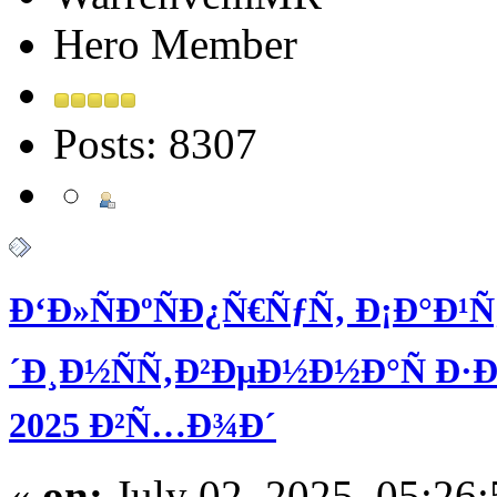
Hero Member
Posts: 8307
Ð‘Ð»ÑÐºÑÐ¿Ñ€ÑƒÑ‚ Ð¡Ð°Ð¹Ñ
´Ð¸Ð½ÑÑ‚Ð²ÐµÐ½Ð½Ð°Ñ Ð
2025 Ð²Ñ…Ð¾Ð´
«
on:
July 02, 2025, 05:26