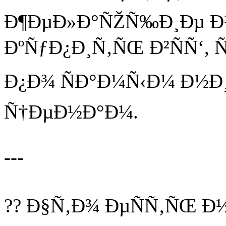
Ð¶ÐµÐ»Ð°ÑŽÑ‰Ð¸Ðµ Ð
ÐºÑƒÐ¿Ð¸Ñ‚ÑŒ Ð²ÑÑ‘,
Ð¿Ð¾ ÑÐ°Ð¼Ñ‹Ð¼ Ð½Ð
Ñ†ÐµÐ½Ð°Ð¼.
---
?? Ð§Ñ‚Ð¾ ÐµÑÑ‚ÑŒ Ð