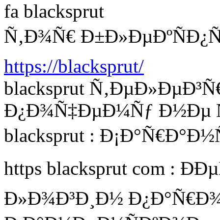
fa blacksprut
Ñ‚Ð¾Ñ€ Ð±Ð»ÐµÐºÑÐ¿
https://blacksprut/
blacksprut Ñ‚ÐµÐ»ÐµÐ³
Ð¿Ð¾Ñ‡ÐµÐ¼Ñƒ Ð½Ðµ 
blacksprut : Ð¡Ð°Ñ€Ð°Ð½
https blacksprut com : Ð
Ð»Ð¾Ð³Ð¸Ð½ Ð¿Ð°Ñ€Ð¾Ð