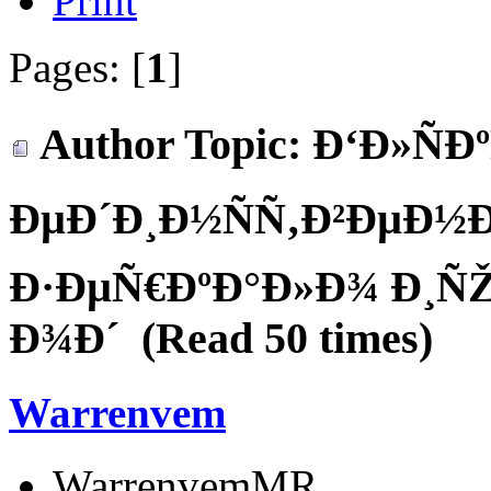
Print
Pages: [
1
]
Author
Topic: Ð‘Ð»ÑÐ
ÐµÐ´Ð¸Ð½ÑÑ‚Ð²ÐµÐ½Ð
Ð·ÐµÑ€ÐºÐ°Ð»Ð¾ Ð¸Ñ
Ð¾Ð´ (Read 50 times)
Warrenvem
WarrenvemMR