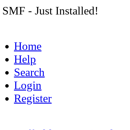
SMF - Just Installed!
Home
Help
Search
Login
Register