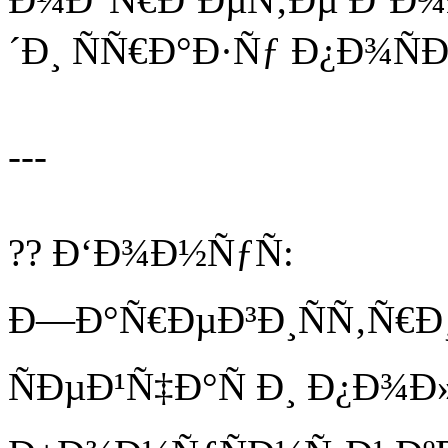
´Ð¸ ÑÑ€Ð°Ð·Ñƒ Ð¿Ð¾Ñ
---
?? Ð‘Ð¾Ð½ÑƒÑ:
Ð—Ð°Ñ€ÐµÐ³Ð¸ÑÑ‚Ñ€Ð¸
ÑÐµÐ¹Ñ‡Ð°Ñ Ð¸ Ð¿Ð¾Ð