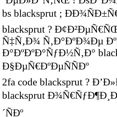
bs blacksprut ; ÐÐ¾ÑÐ±
blacksprut ? Ð¢Ð²ÐµÑ€Ñ
Ñ‡Ñ‚Ð¾ Ñ‚Ð°ÐºÐ¾Ðµ Ð
Ð°ÐºÐºÐ°ÑƒÐ½Ñ‚Ð° blacks
Ð§ÐµÑ€ÐºÐµÑÑÐº
2fa code blacksprut ? Ð
blacksprut Ð¾Ñ€ÑƒÐ¶Ð¸
´ÑÐº