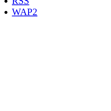
RSS
WAP2