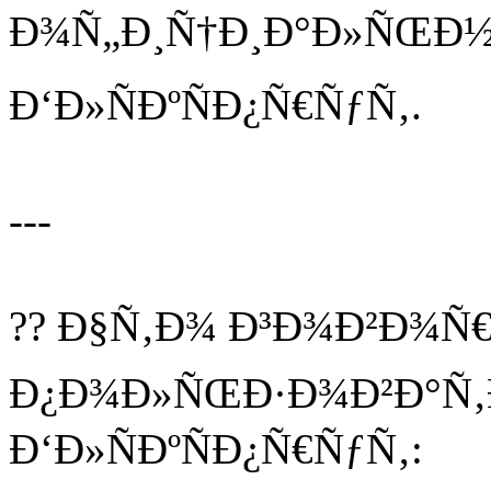
Ð¾Ñ„Ð¸Ñ†Ð¸Ð°Ð»ÑŒÐ½Ñ
Ð‘Ð»ÑÐºÑÐ¿Ñ€ÑƒÑ‚.
---
?? Ð§Ñ‚Ð¾ Ð³Ð¾Ð²Ð¾Ñ€
Ð¿Ð¾Ð»ÑŒÐ·Ð¾Ð²Ð°Ñ‚
Ð‘Ð»ÑÐºÑÐ¿Ñ€ÑƒÑ‚: