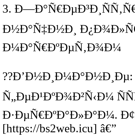
3. Ð—Ð°Ñ€ÐµÐ³Ð¸ÑÑ‚Ñ€
Ð½Ð°Ñ‡Ð½Ð¸ Ð¿Ð¾Ð»Ñ
Ð¼Ð°Ñ€ÐºÐµÑ‚Ð¾Ð¼
??Ð’Ð½Ð¸Ð¼Ð°Ð½Ð¸Ðµ:
Ñ„ÐµÐ¹ÐºÐ¾Ð²Ñ‹Ð¼ ÑÑ
Ð·ÐµÑ€ÐºÐ°Ð»Ð°Ð¼. 
[https://bs2web.icu] â€”