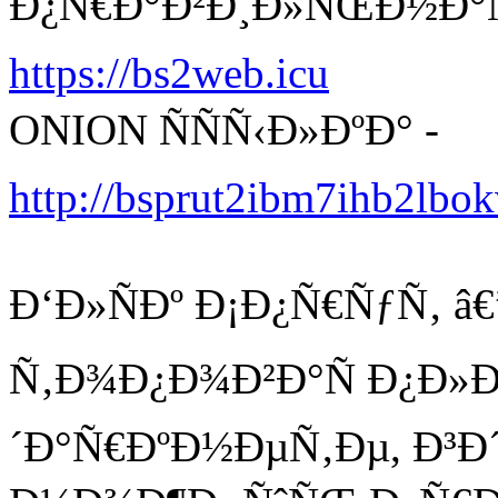
Ð¿Ñ€Ð°Ð²Ð¸Ð»ÑŒÐ½Ð°Ñ
https://bs2web.icu
ONION ÑÑÑ‹Ð»ÐºÐ° -
http://bsprut2ibm7ihb2lbo
Ð‘Ð»ÑÐº Ð¡Ð¿Ñ€ÑƒÑ‚ â€
Ñ‚Ð¾Ð¿Ð¾Ð²Ð°Ñ Ð¿Ð»
´Ð°Ñ€ÐºÐ½ÐµÑ‚Ðµ, Ð³Ð´