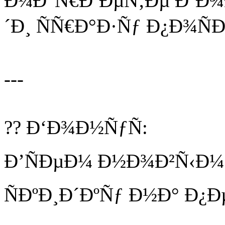
Ð¼Ð°Ñ€ÐºÐµÑ‚Ðµ Ð´Ð¾
´Ð¸ ÑÑ€Ð°Ð·Ñƒ Ð¿Ð¾Ñ
---
?? Ð‘Ð¾Ð½ÑƒÑ:
Ð’ÑÐµÐ¼ Ð½Ð¾Ð²Ñ‹Ð¼
ÑÐºÐ¸Ð´ÐºÑƒ Ð½Ð° Ð¿Ð