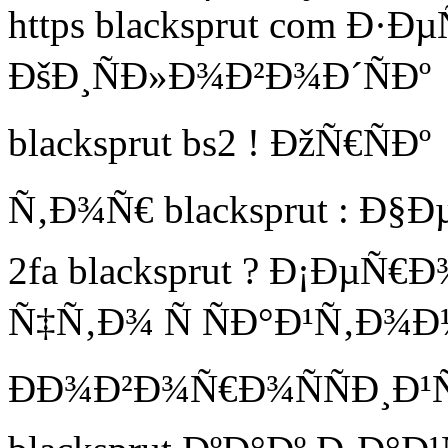
https blacksprut com Ð·
ÐšÐ¸ÑÐ»Ð¾Ð²Ð¾Ð´ÑÐº
blacksprut bs2 ! ÐžÑ€ÑÐº
Ñ‚Ð¾Ñ€ blacksprut : Ð§Ð
2fa blacksprut ? Ð¡ÐµÑ€
Ñ‡Ñ‚Ð¾ Ñ ÑÐ°Ð¹Ñ‚Ð¾Ð¼ 
ÐÐ¾Ð²Ð¾Ñ€Ð¾ÑÑÐ¸Ð¹Ñ