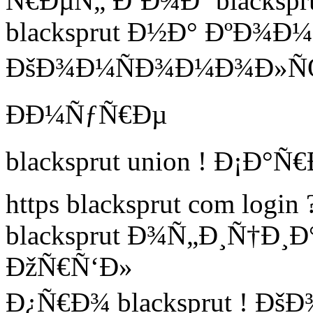
Ñ€ÐµÑ„ ÐºÐ¾Ð´ blackspr
blacksprut Ð½Ð° ÐºÐ¾
ÐšÐ¾Ð¼ÑÐ¾Ð¼Ð¾Ð»ÑŒ
ÐÐ¼ÑƒÑ€Ðµ
blacksprut union ! Ð¡Ð°Ñ
https blacksprut com lo
blacksprut Ð¾Ñ„Ð¸Ñ†Ð¸Ð
ÐžÑ€Ñ‘Ð»
Ð¿Ñ€Ð¾ blacksprut ! Ð