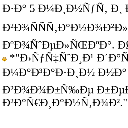
Ð·Ð° 5 Ð¼Ð¸Ð½ÑƒÑ‚ Ð¸
Ð²Ð¾ÑÑÑ‚Ð°Ð½Ð¾Ð²
ÐºÐ¾ÑˆÐµÐ»ÑŒÐºÐ°. Ð
*"Ð›ÑƒÑ‡ÑˆÐ¸Ð¹ Ð´Ð°
Ð¼Ð°Ð³Ð°Ð·Ð¸Ð½ Ð½Ð° 
Ð²Ð¾Ð¾Ð±Ñ‰Ðµ Ð±Ðµ
Ð²Ð°Ñ€Ð¸Ð°Ð½Ñ‚Ð¾Ð²."