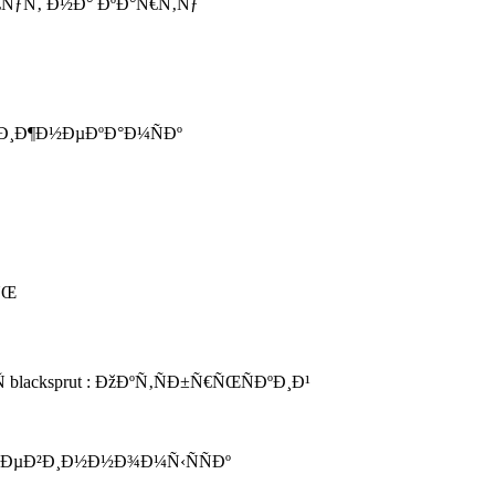
€ÑƒÑ‚ Ð½Ð° ÐºÐ°Ñ€Ñ‚Ñƒ
ÐÐ¸Ð¶Ð½ÐµÐºÐ°Ð¼ÑÐº
ÑŒ
blacksprut : ÐžÐºÑ‚ÑÐ±Ñ€ÑŒÑÐºÐ¸Ð¹
 ÐÐµÐ²Ð¸Ð½Ð½Ð¾Ð¼Ñ‹ÑÑÐº