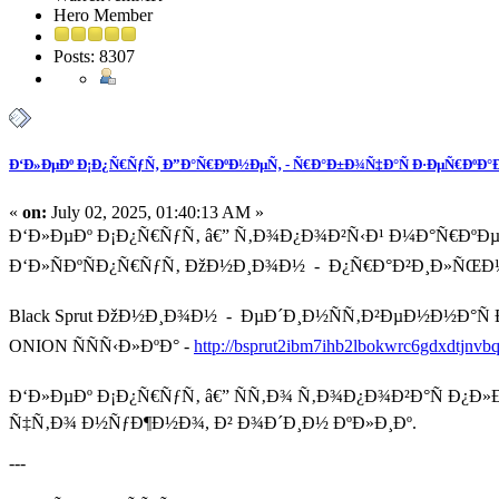
Hero Member
Posts: 8307
Ð‘Ð»ÐµÐº Ð¡Ð¿Ñ€ÑƒÑ‚ Ð”Ð°Ñ€ÐºÐ½ÐµÑ‚ - Ñ€Ð°Ð±Ð¾Ñ‡Ð°Ñ Ð·ÐµÑ€ÐºÐ°
«
on:
July 02, 2025, 01:40:13 AM »
Ð‘Ð»ÐµÐº Ð¡Ð¿Ñ€ÑƒÑ‚ â€” Ñ‚Ð¾Ð¿Ð¾Ð²Ñ‹Ð¹ Ð¼Ð°Ñ€ÐºÐµ
Ð‘Ð»ÑÐºÑÐ¿Ñ€ÑƒÑ‚ ÐžÐ½Ð¸Ð¾Ð½ - Ð¿Ñ€Ð°Ð²Ð¸Ð»ÑŒÐ½Ð°
Black Sprut ÐžÐ½Ð¸Ð¾Ð½ - ÐµÐ´Ð¸Ð½ÑÑ‚Ð²ÐµÐ½Ð½Ð°Ñ
ONION ÑÑÑ‹Ð»ÐºÐ° -
http://bsprut2ibm7ihb2lbokwrc6gdxdtjnvbq
Ð‘Ð»ÐµÐº Ð¡Ð¿Ñ€ÑƒÑ‚ â€” ÑÑ‚Ð¾ Ñ‚Ð¾Ð¿Ð¾Ð²Ð°Ñ Ð¿Ð
Ñ‡Ñ‚Ð¾ Ð½ÑƒÐ¶Ð½Ð¾, Ð² Ð¾Ð´Ð¸Ð½ ÐºÐ»Ð¸Ðº.
---