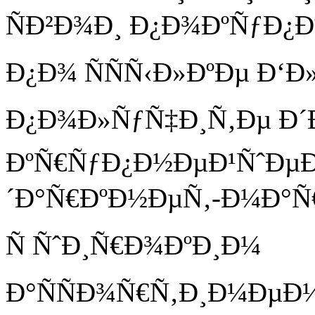
ÑÐ²Ð¾Ð¸ Ð¿Ð¾ÐºÑƒÐ¿Ð
Ð¿Ð¾ ÑÑÑ‹Ð»ÐºÐµ Ð‘Ð»
Ð¿Ð¾Ð»ÑƒÑ‡Ð¸Ñ‚Ðµ Ð´Ð
ÐºÑ€ÑƒÐ¿Ð½ÐµÐ¹ÑˆÐµ
´Ð°Ñ€ÐºÐ½ÐµÑ‚-Ð¼Ð°Ñ
Ñ ÑˆÐ¸Ñ€Ð¾ÐºÐ¸Ð¼
Ð°ÑÑÐ¾Ñ€Ñ‚Ð¸Ð¼ÐµÐ