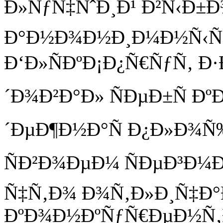
Ð»ÑƒÑ‡ÑˆÐ¸Ð¹ Ð²Ñ‹Ð±Ð
Ð°Ð½Ð¾Ð½Ð¸Ð¼Ð½Ñ‹Ñ
Ð‘Ð»ÑÐºÐ¡Ð¿Ñ€ÑƒÑ‚ 
´Ð¾Ð²Ð°Ð» ÑÐµÐ±Ñ Ðº
´ÐµÐ¶Ð½Ð°Ñ Ð¿Ð»Ð¾Ñ
ÑÐ²Ð¾ÐµÐ¼ ÑÐµÐ³Ð¼
Ñ‡Ñ‚Ð¾ Ð¾Ñ‚Ð»Ð¸Ñ‡Ð°
ÐºÐ¾Ð½ÐºÑƒÑ€ÐµÐ½Ñ‚