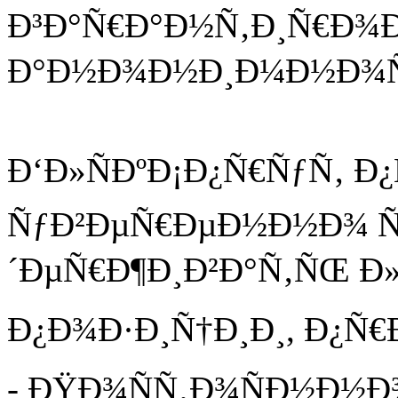
Ð³Ð°Ñ€Ð°Ð½Ñ‚Ð¸Ñ€Ð¾
Ð°Ð½Ð¾Ð½Ð¸Ð¼Ð½Ð¾Ñ
Ð‘Ð»ÑÐºÐ¡Ð¿Ñ€ÑƒÑ‚ 
ÑƒÐ²ÐµÑ€ÐµÐ½Ð½Ð¾ 
´ÐµÑ€Ð¶Ð¸Ð²Ð°Ñ‚ÑŒ Ð»
Ð¿Ð¾Ð·Ð¸Ñ†Ð¸Ð¸, Ð¿Ñ€Ð
- ÐŸÐ¾ÑÑ‚Ð¾ÑÐ½Ð½