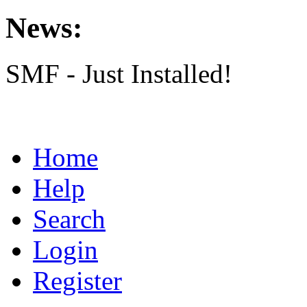
News:
SMF - Just Installed!
Home
Help
Search
Login
Register