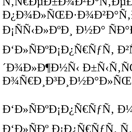
Ñ‚Ñ€ÐµÐ±Ð¾Ð²Ð°Ñ‚Ð
Ð¿Ð¾Ð»ÑŒÐ·Ð¾Ð²Ð°Ñ‚
Ð¡ÑÑ‹Ð»ÐºÐ¸ Ð½Ð° ÑÐ°
Ð‘Ð»ÑÐºÐ¡Ð¿Ñ€ÑƒÑ‚ Ð²
´Ð¾Ð»Ð¶Ð½Ñ‹ Ð±Ñ‹Ñ‚
Ð¾Ñ€Ð¸Ð³Ð¸Ð½Ð°Ð»ÑŒ
Ð‘Ð»ÑÐºÐ¡Ð¿Ñ€ÑƒÑ‚ Ð
Ð‘Ð»ÑÐº Ð¡Ð¿Ñ€ÑƒÑ‚ 