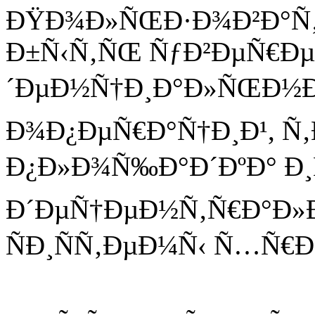
ÐŸÐ¾Ð»ÑŒÐ·Ð¾Ð²Ð°Ñ‚
Ð±Ñ‹Ñ‚ÑŒ ÑƒÐ²ÐµÑ€Ðµ
´ÐµÐ½Ñ†Ð¸Ð°Ð»ÑŒÐ½Ð
Ð¾Ð¿ÐµÑ€Ð°Ñ†Ð¸Ð¹, Ñ‚
Ð¿Ð»Ð¾Ñ‰Ð°Ð´ÐºÐ° Ð
Ð´ÐµÑ†ÐµÐ½Ñ‚Ñ€Ð°Ð»
ÑÐ¸ÑÑ‚ÐµÐ¼Ñ‹ Ñ…Ñ€Ð