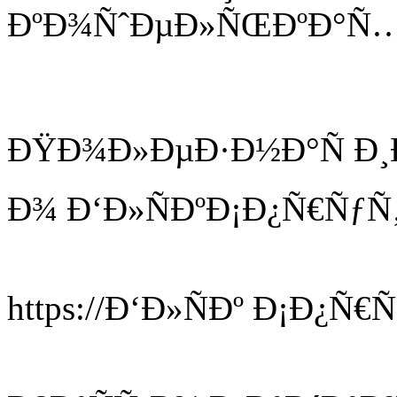
ÐºÐ¾ÑˆÐµÐ»ÑŒÐºÐ°Ñ
ÐŸÐ¾Ð»ÐµÐ·Ð½Ð°Ñ Ð
Ð¾ Ð‘Ð»ÑÐºÐ¡Ð¿Ñ€ÑƒÑ
https://Ð‘Ð»ÑÐº Ð¡Ð¿Ñ€Ñƒ