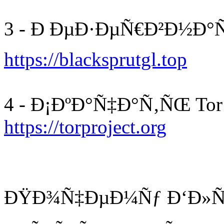
3 - Ð ÐµÐ·ÐµÑ€Ð²Ð½Ð°Ñ
https://blacksprutgl.top
4 - Ð¡ÐºÐ°Ñ‡Ð°Ñ‚ÑŒ Tor 
https://torproject.org
ÐŸÐ¾Ñ‡ÐµÐ¼Ñƒ Ð‘Ð»ÑÐ