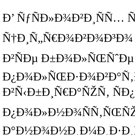
Ð’ ÑƒÑÐ»Ð¾Ð²Ð¸ÑÑ…
Ñ†Ð¸Ñ„Ñ€Ð¾Ð²Ð¾Ð³Ð¾
Ð²ÑÐµ Ð±Ð¾Ð»ÑŒÑˆÐµ
Ð¿Ð¾Ð»ÑŒÐ·Ð¾Ð²Ð°Ñ‚
Ð²Ñ‹Ð±Ð¸Ñ€Ð°ÑŽÑ‚ ÑÐ
Ð¿Ð¾Ð»Ð½Ð¾ÑÑ‚ÑŒÑ
Ð°Ð½Ð¾Ð½Ð¸Ð¼Ð¸Ð·Ð¸