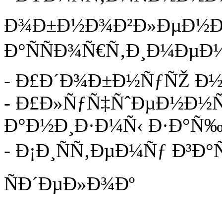
Ð¾Ð±Ð½Ð¾Ð²Ð»ÐµÐ½Ð
Ð°ÑÑÐ¾Ñ€Ñ‚Ð¸Ð¼ÐµÐ
- Ð£Ð´Ð¾Ð±Ð½ÑƒÑŽ Ð½
- Ð£Ð»ÑƒÑ‡ÑˆÐµÐ½Ð½
Ð°Ð½Ð¸Ð·Ð¼Ñ‹ Ð·Ð°Ñ‰
- Ð¡Ð¸ÑÑ‚ÐµÐ¼Ñƒ Ð³
ÑÐ´ÐµÐ»Ð¾Ðº