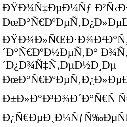
ÐŸÐ¾Ñ‡ÐµÐ¼Ñƒ Ð²Ñ‹Ð
ÐœÐ°Ñ€ÐºÐµÑ‚Ð¿Ð»ÐµÐ
ÐŸÐ¾Ð»ÑŒÐ·Ð¾Ð²Ð°Ñ‚
´Ð°Ñ€ÐºÐ½ÐµÑ‚Ð° Ð¾Ñ
´Ð¿Ð¾Ñ‡Ñ‚ÐµÐ½Ð¸Ðµ
ÐœÐ°Ñ€ÐºÐµÑ‚Ð¿Ð»ÐµÐ
Ð±Ð»Ð°Ð³Ð¾Ð´Ð°Ñ€Ñ Ñ
Ð¿Ñ€ÐµÐ¸Ð¼ÑƒÑ‰ÐµÑÑ