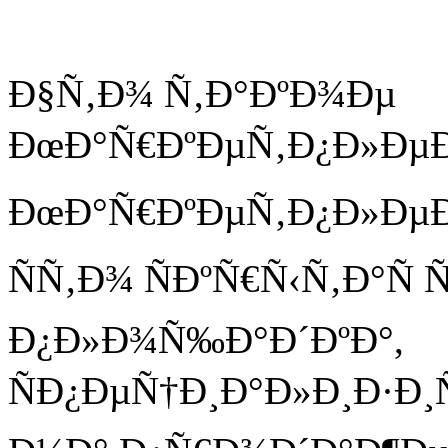
Ð§Ñ‚Ð¾ Ñ‚Ð°ÐºÐ¾Ðµ
ÐœÐ°Ñ€ÐºÐµÑ‚Ð¿Ð»ÐµÐ
ÐœÐ°Ñ€ÐºÐµÑ‚Ð¿Ð»ÐµÐ¹
ÑÑ‚Ð¾ ÑÐºÑ€Ñ‹Ñ‚Ð°Ñ
Ð¿Ð»Ð¾Ñ‰Ð°Ð´ÐºÐ°,
ÑÐ¿ÐµÑ†Ð¸Ð°Ð»Ð¸Ð·Ð¸