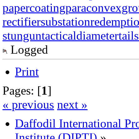
papercoating
paraconvexgr
rectifiersubstation
redempti
stungun
tacticaldiameter
tail
Logged
Print
Pages: [
1
]
« previous
next »
Daffodil International Pr
Institute (DIPTI)
»