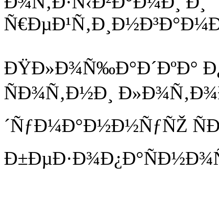
Ð¾Ñ‚Ð·Ñ‹Ð²Ð°Ð¼Ð¸ Ð¸
Ñ€ÐµÐ¹Ñ‚Ð¸Ð½Ð³Ð°Ð¼Ð
ÐŸÐ»Ð¾Ñ‰Ð°Ð´ÐºÐ° Ð
ÑÐ¾Ñ‚Ð½Ð¸ Ð»Ð¾Ñ‚Ð¾
´ÑƒÐ¼Ð°Ð½Ð½ÑƒÑŽ ÑÐ
Ð±ÐµÐ·Ð¾Ð¿Ð°ÑÐ½Ð¾Ñ