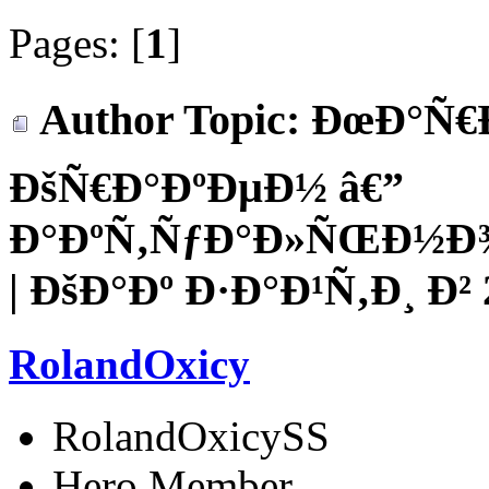
Pages: [
1
]
Author
Topic: ÐœÐ°Ñ€
ÐšÑ€Ð°ÐºÐµÐ½ â€”
Ð°ÐºÑ‚ÑƒÐ°Ð»ÑŒÐ½Ð
| ÐšÐ°Ðº Ð·Ð°Ð¹Ñ‚Ð¸ Ð² 
RolandOxicy
RolandOxicySS
Hero Member