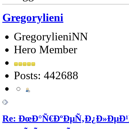
Gregorylieni
GregorylieniNN
Hero Member
Posts: 442688
Re: ÐœÐ°Ñ€ÐºÐµÑ‚Ð¿Ð»ÐµÐ¹