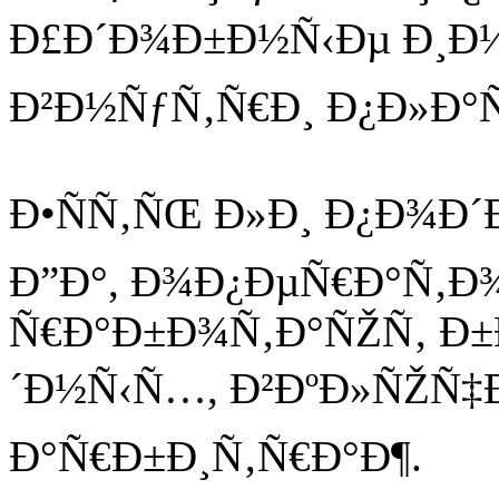
Ð£Ð´Ð¾Ð±Ð½Ñ‹Ðµ Ð¸Ð½
Ð²Ð½ÑƒÑ‚Ñ€Ð¸ Ð¿Ð»Ð°
Ð•ÑÑ‚ÑŒ Ð»Ð¸ Ð¿Ð¾Ð´
Ð”Ð°, Ð¾Ð¿ÐµÑ€Ð°Ñ‚Ð
Ñ€Ð°Ð±Ð¾Ñ‚Ð°ÑŽÑ‚ Ð
´Ð½Ñ‹Ñ…, Ð²ÐºÐ»ÑŽÑ‡Ð
Ð°Ñ€Ð±Ð¸Ñ‚Ñ€Ð°Ð¶.