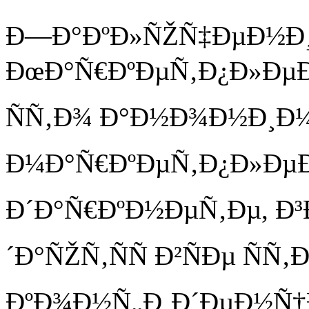
Ð—Ð°ÐºÐ»ÑŽÑ‡ÐµÐ½Ð
ÐœÐ°Ñ€ÐºÐµÑ‚Ð¿Ð»ÐµÐ¹
ÑÑ‚Ð¾ Ð°Ð½Ð¾Ð½Ð¸Ð
Ð¼Ð°Ñ€ÐºÐµÑ‚Ð¿Ð»ÐµÐ¹
Ð´Ð°Ñ€ÐºÐ½ÐµÑ‚Ðµ, Ð
´Ð°ÑŽÑ‚ÑÑ Ð²ÑÐµ ÑÑ
ÐºÐ¾Ð½Ñ„Ð¸Ð´ÐµÐ½Ñ†