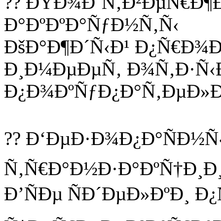
?? ÐŸÐ¾Ð´Ñ‚Ð²ÐµÑ€Ð
Ð°ÐºÐºÐ°ÑƒÐ½Ñ‚Ñ‹
ÐšÐ°Ð¶Ð´Ñ‹Ð¹ Ð¿Ñ€Ð¾Ð
Ð¸Ð¼ÐµÐµÑ‚ Ð¾Ñ‚Ð·Ñ‹
Ð¿Ð¾ÐºÑƒÐ¿Ð°Ñ‚ÐµÐ»Ð
?? Ð‘ÐµÐ·Ð¾Ð¿Ð°ÑÐ½Ñ
Ñ‚Ñ€Ð°Ð½Ð·Ð°ÐºÑ†Ð¸Ð
Ð’ÑÐµ ÑÐ´ÐµÐ»ÐºÐ¸ 