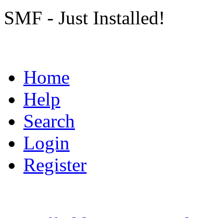
SMF - Just Installed!
Home
Help
Search
Login
Register