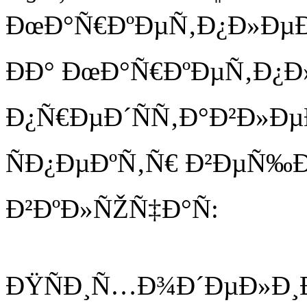
ÐœÐ°Ñ€ÐºÐµÑ‚Ð¿Ð»ÐµÐ
ÐÐ° ÐœÐ°Ñ€ÐºÐµÑ‚Ð¿Ð
Ð¿Ñ€ÐµÐ´ÑÑ‚Ð°Ð²Ð»Ð
ÑÐ¿ÐµÐºÑ‚Ñ€ Ð²ÐµÑ‰Ð
Ð²ÐºÐ»ÑŽÑ‡Ð°Ñ:
ÐŸÑÐ¸Ñ…Ð¾Ð´ÐµÐ»Ð¸