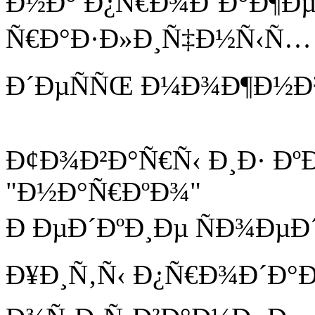
Ð½Ð° Ð¿Ñ€Ð¾Ð´Ð°Ð¶Ð
Ñ€Ð°Ð·Ð»Ð¸Ñ‡Ð½Ñ‹Ñ… 
Ð´ÐµÑÑŒ Ð¼Ð¾Ð¶Ð½Ð¾
Ð¢Ð¾Ð²Ð°Ñ€Ñ‹ Ð¸Ð· Ðº
"Ð½Ð°Ñ€ÐºÐ¾"
Ð ÐµÐ´ÐºÐ¸Ðµ ÑÐ¾ÐµÐ
Ð¥Ð¸Ñ‚Ñ‹ Ð¿Ñ€Ð¾Ð´Ð°Ð¶