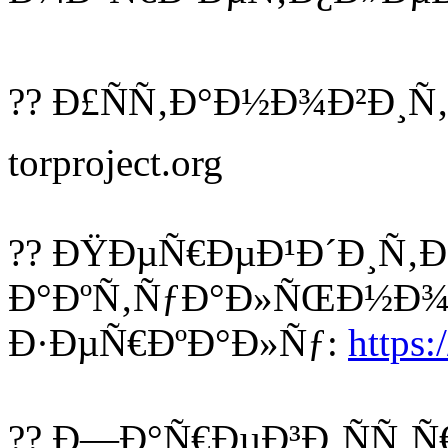
?? Ð£ÑÑ‚Ð°Ð½Ð¾Ð²Ð¸Ñ‚Ð
torproject.org
?? ÐŸÐµÑ€ÐµÐ¹Ð´Ð¸Ñ‚
Ð°ÐºÑ‚ÑƒÐ°Ð»ÑŒÐ½Ð
Ð·ÐµÑ€ÐºÐ°Ð»Ñƒ:
https:
?? Ð—Ð°Ñ€ÐµÐ³Ð¸ÑÑ‚Ñ