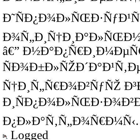
Ð˜ÑÐ¿Ð¾Ð»ÑŒÐ·ÑƒÐ¹
Ð¾Ñ„Ð¸Ñ†Ð¸Ð°Ð»ÑŒÐ½
â€” Ð½Ð°Ð¿Ñ€Ð¸Ð¼ÐµÑ
ÑÐ¾Ð±Ð»ÑŽÐ´Ð°Ð¹Ñ‚Ð
Ñ†Ð¸Ñ„Ñ€Ð¾Ð²ÑƒÑŽ Ð³
Ð¸ÑÐ¿Ð¾Ð»ÑŒÐ·Ð¾Ð²
Ð¿Ð»Ð°Ñ‚Ñ„Ð¾Ñ€Ð¼Ñ‹.
Logged