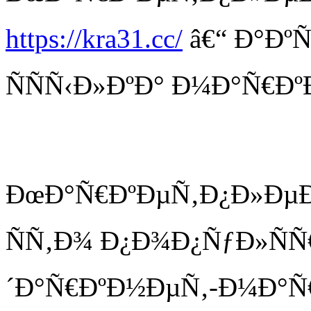
https://kra31.cc/
â€“ Ð°Ðº
ÑÑÑ‹Ð»ÐºÐ° Ð¼Ð°Ñ€Ðº
ÐœÐ°Ñ€ÐºÐµÑ‚Ð¿Ð»ÐµÐ¹
ÑÑ‚Ð¾ Ð¿Ð¾Ð¿ÑƒÐ»ÑÑ
´Ð°Ñ€ÐºÐ½ÐµÑ‚-Ð¼Ð°Ñ€