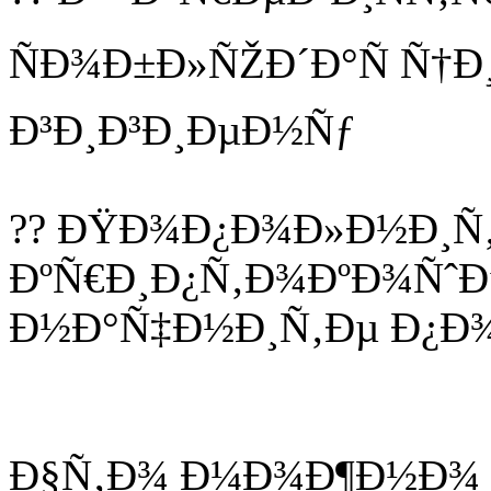
ÑÐ¾Ð±Ð»ÑŽÐ´Ð°Ñ Ñ†
Ð³Ð¸Ð³Ð¸ÐµÐ½Ñƒ
?? ÐŸÐ¾Ð¿Ð¾Ð»Ð½Ð¸Ñ
ÐºÑ€Ð¸Ð¿Ñ‚Ð¾ÐºÐ¾ÑˆÐ
Ð½Ð°Ñ‡Ð½Ð¸Ñ‚Ðµ Ð¿Ð¾
Ð§Ñ‚Ð¾ Ð¼Ð¾Ð¶Ð½Ð¾ 