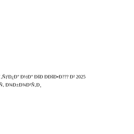
ÑƒÐ¿Ð° Ð½Ð° ÐšÐ ÐÐšÐ•Ð??? Ð² 2025
ƒÑ‚ Ð¾Ð±Ð¾Ð¹Ñ‚Ð¸