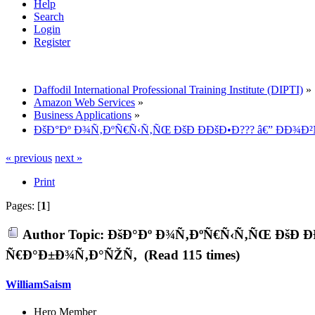
Help
Search
Login
Register
Daffodil International Professional Training Institute (DIPTI)
»
Amazon Web Services
»
Business Applications
»
ÐšÐ°Ðº Ð¾Ñ‚ÐºÑ€Ñ‹Ñ‚ÑŒ ÐšÐ ÐÐšÐ•Ð??? â€” ÐÐ
« previous
next »
Print
Pages: [
1
]
Author
Topic: ÐšÐ°Ðº Ð¾Ñ‚ÐºÑ€Ñ‹Ñ‚ÑŒ ÐšÐ Ð
Ñ€Ð°Ð±Ð¾Ñ‚Ð°ÑŽÑ‚ (Read 115 times)
WilliamSaism
Hero Member