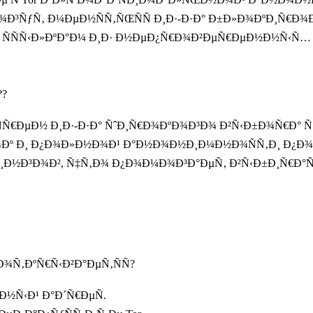
Ð¾Ð³ÑƒÑ‚ Ð¼ÐµÐ½ÑÑ‚ÑŒÑÑ Ð¸Ð·-Ð·Ð° Ð±Ð»Ð¾ÐºÐ¸Ñ€Ð¾
 ÑÑÑ‹Ð»ÐºÐ°Ð¼ Ð¸Ð· Ð½ÐµÐ¿Ñ€Ð¾Ð²ÐµÑ€ÐµÐ½Ð½Ñ‹Ñ… 
??
»ÑÑ€ÐµÐ½ Ð¸Ð·-Ð·Ð° ÑˆÐ¸Ñ€Ð¾ÐºÐ¾Ð³Ð¾ Ð²Ñ‹Ð±Ð¾Ñ€Ð° 
¾Ðº Ð¸ Ð¿Ð¾Ð»Ð½Ð¾Ð¹ Ð°Ð½Ð¾Ð½Ð¸Ð¼Ð½Ð¾ÑÑ‚Ð¸ Ð¿Ð
‚Ð¸Ð½Ð³Ð¾Ð², Ñ‡Ñ‚Ð¾ Ð¿Ð¾Ð¼Ð¾Ð³Ð°ÐµÑ‚ Ð²Ñ‹Ð±Ð¸Ñ€Ð
Ð¾Ñ‚ÐºÑ€Ñ‹Ð²Ð°ÐµÑ‚ÑÑ?
½Ñ‹Ð¹ Ð°Ð´Ñ€ÐµÑ.