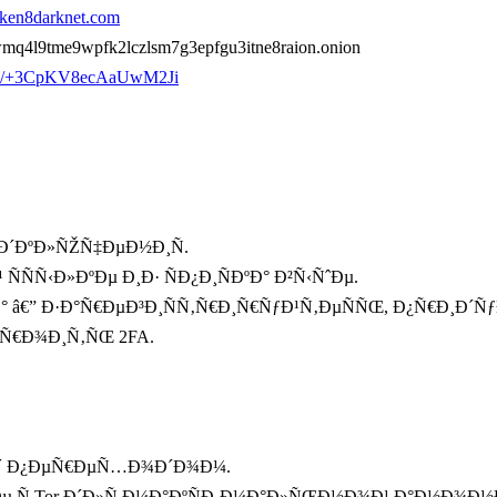
raken8darknet.com
l9tme9wpfk2lczlsm7g3epfgu3itne8raion.onion
.me/+3CpKV8ecAaUwM2Ji
¾Ð´ÐºÐ»ÑŽÑ‡ÐµÐ½Ð¸Ñ.
ÑÑ‹Ð»ÐºÐµ Ð¸Ð· ÑÐ¿Ð¸ÑÐºÐ° Ð²Ñ‹ÑˆÐµ.
Ð° â€” Ð·Ð°Ñ€ÐµÐ³Ð¸ÑÑ‚Ñ€Ð¸Ñ€ÑƒÐ¹Ñ‚ÐµÑÑŒ, Ð¿Ñ€Ð¸Ð´
Ñ€Ð¾Ð¸Ñ‚ÑŒ 2FA.
Ð´ Ð¿ÐµÑ€ÐµÑ…Ð¾Ð´Ð¾Ð¼.
Ðµ Ñ Tor Ð´Ð»Ñ Ð¼Ð°ÐºÑÐ¸Ð¼Ð°Ð»ÑŒÐ½Ð¾Ð¹ Ð°Ð½Ð¾Ð