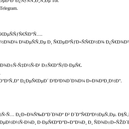
Ð·Ð°Ð¿ÑƒÑÑ‚Ð¸Ñ‚Ðµ Tor.
elegram.
€ÐµÑÑƒÑ€ÑÐ°Ñ….
¶Ð½Ð¾Ð¼ Ð¼ÐµÑÑ‚Ðµ Ð¸ Ñ€ÐµÐ³ÑƒÐ»ÑÑ€Ð½Ð¾ Ð¿Ñ€Ð¾Ð²
Ð· Ð¾Ð±Ñ‹Ñ‡Ð½Ñ‹Ð¹ Ð±Ñ€Ð°ÑƒÐ·ÐµÑ€.
.
Ð°Ð¹Ñ‚Ð° Ð¿ÐµÑ€ÐµÐ´ Ð²Ð²Ð¾Ð´Ð¾Ð¼ Ð»Ð¾Ð³Ð¸Ð½Ð°.
‘Ð¶Ð½Ñ‹Ñ… Ð¿Ð»Ð¾Ñ‰Ð°Ð´Ð¾Ðº Ð² Ð´Ð°Ñ€ÐºÐ½ÐµÑ‚Ðµ. Ð§
ÐµÐ½Ð½Ñ‹Ð¼Ð¸ Ð·ÐµÑ€ÐºÐ°Ð»Ð°Ð¼Ð¸ Ð¸ ÑÐ¾Ð±Ð»ÑŽÐ´