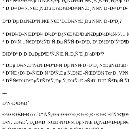
* ÐŸÑ€Ð¾Ð²ÐµÑ€ÑŒÑ‚Ðµ Ð¿Ñ€Ð¾ÐºÑÐ¸ Ð¸Ð»Ð¸ Ð¿ÐµÑ€Ðµ
* Ð¡Ð¼Ð¾Ñ‚Ñ€Ð¸Ñ‚Ðµ Ð½Ð¾Ð²Ð¾ÑÑ‚Ð¸ ÑÑÑ‹Ð»Ð¾Ðº Ð² T
Ð“Ð´Ðµ Ð±Ñ€Ð°Ñ‚ÑŒ Ñ€Ð°Ð±Ð¾Ñ‡Ð¸Ðµ ÑÑÑ‹Ð»ÐºÐ¸?
* Ð¢Ð¾Ð»ÑŒÐºÐ¾ Ð½Ð° Ð¿Ñ€Ð¾Ð²ÐµÑ€ÐµÐ½Ð½Ñ‹Ñ… Ñ
* Ð¡Ð¾Ñ…Ñ€Ð°Ð½ÑÐ¹Ñ‚Ðµ ÑÑÑ‹Ð»ÐºÐ¸ Ð² Ð½Ð°Ð´Ñ‘Ð
ÐšÐ°Ðº Ð¸Ð·Ð±ÐµÐ¶Ð°Ñ‚ÑŒ Ñ„Ð¸ÑˆÐ¸Ð½Ð³Ð°?
* ÐÐµ Ð¾Ñ‚ÐºÑ€Ñ‹Ð²Ð°Ð¹Ñ‚Ðµ ÑÑÑ‹Ð»ÐºÐ¸ Ñ‡ÐµÑ€Ðµ
* Ð˜ÑÐ¿Ð¾Ð»ÑŒÐ·ÑƒÐ¹Ñ‚Ðµ Ñ‚Ð¾Ð»ÑŒÐºÐ¾ Tor Ð¸ VPN
* ÐŸÑ€Ð¾Ð²ÐµÑ€ÑÐ¹Ñ‚Ðµ Ñ‚Ð¾Ñ‡Ð½Ñ‹Ð¹ Ð°Ð´Ñ€ÐµÑ Ñ
---
Ð’Ñ‹Ð²Ð¾Ð´
ÐšÐ ÐÐšÐ•Ð??? â€” ÑÑ‚Ð¾ Ð¾Ð´Ð¸Ð½ Ð¸Ð· Ð½Ð°Ð´Ñ
Ð²Ñ…Ð¾Ð´, Ð¿Ð¾Ð»ÑŒÐ·ÑƒÐ¹Ñ‚ÐµÑÑŒ Ð¿Ñ€Ð¾Ð²ÐµÑ€