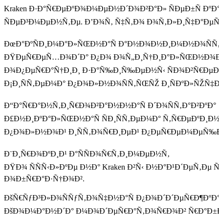
Kraken Ð·Ð°Ñ€ÐµÐºÐ¾Ð¼ÐµÐ½Ð´Ð¾Ð²Ð°Ð» ÑÐµÐ±Ñ Ðº
ÑÐµÐ³Ð¼ÐµÐ½Ñ‚Ðµ. Ð’Ð¾Ñ‚ Ñ‡Ñ‚Ð¾ Ð¾Ñ‚Ð»Ð¸Ñ‡Ð°Ðµ
ÐœÐ°ÐºÑÐ¸Ð¼Ð°Ð»ÑŒÐ½Ð°Ñ Ð°Ð½Ð¾Ð½Ð¸Ð¼Ð½Ð¾ÑÑ
ÐŸÐµÑ€ÐµÑ…Ð¾Ð´Ð° Ð¿Ð¾ Ð¾Ñ„Ð¸Ñ†Ð¸Ð°Ð»ÑŒÐ½Ð¾Ð¹ Ñ
Ð¾Ð¿ÐµÑ€Ð°Ñ†Ð¸Ð¸ Ð·Ð°Ñ‰Ð¸Ñ‰ÐµÐ½Ñ‹ ÑÐ¾Ð²Ñ€ÐµÐ
Ð¡Ð¸ÑÑ‚ÐµÐ¼Ð° Ð¿Ð¾Ð»Ð½Ð¾ÑÑ‚ÑŒÑŽ Ð¸ÑÐºÐ»ÑŽÑ‡
Ð“Ð°Ñ€Ð°Ð½Ñ‚Ð¸Ñ€Ð¾Ð²Ð°Ð½Ð½Ð°Ñ Ð´Ð¾ÑÑ‚Ð°Ð²ÐºÐ°
Ð£Ð½Ð¸ÐºÐ°Ð»ÑŒÐ½Ð°Ñ ÑÐ¸ÑÑ‚ÐµÐ¼Ð° Ñ‚Ñ€ÐµÐºÐ¸Ð
Ð¿Ð¾Ð»Ð½Ð¾Ð¹ Ð¸ÑÑ‚Ð¾Ñ€Ð¸ÐµÐ¹ Ð¿ÐµÑ€ÐµÐ¼ÐµÑ‰Ð
Ð¨Ð¸Ñ€Ð¾ÐºÐ¸Ð¹ Ð°ÑÑÐ¾Ñ€Ñ‚Ð¸Ð¼ÐµÐ½Ñ‚
ÐŸÐ¾ ÑÑÑ‹Ð»ÐºÐµ Ð½Ð° Kraken Ð²Ñ‹ Ð½Ð°Ð¹Ð´ÐµÑ‚Ð
Ð¾Ð±Ñ€Ð°Ð·Ñ†Ð¾Ð².
ÐšÑ€ÑƒÐ³Ð»Ð¾ÑÑƒÑ‚Ð¾Ñ‡Ð½Ð°Ñ Ð¿Ð¾Ð´Ð´ÐµÑ€Ð¶ÐºÐ
ÐšÐ¾Ð¼Ð°Ð½Ð´Ð° Ð¼Ð¾Ð´ÐµÑ€Ð°Ñ‚Ð¾Ñ€Ð¾Ð² Ñ€Ð°Ð±Ð¾