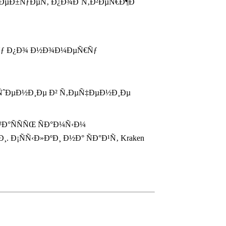
€ÐµÐ±ÑƒÐµÑ‚ Ð¿Ð¾Ð´Ñ‚Ð²ÐµÑ€Ð¶Ð
‚Ñƒ Ð¿Ð¾ Ð½Ð¾Ð¼ÐµÑ€Ñƒ
ÑˆÐµÐ½Ð¸Ðµ Ð² Ñ‚ÐµÑ‡ÐµÐ½Ð¸Ðµ
Ð°ÑÑÑŒ ÑÐ°Ð¼Ñ‹Ð¼
¡ÑÑ‹Ð»ÐºÐ¸ Ð½Ð° ÑÐ°Ð¹Ñ‚ Kraken