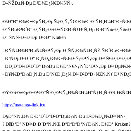
Ð»ÑŽÐ±Ñ‹Ðµ Ð²Ð¾Ð¿Ñ€Ð¾ÑÑ‹.
ÐšÐ°Ðº Ð¾Ð±ÐµÑÐ¿ÐµÑ‡Ð¸Ñ‚ÑŒ Ð¼Ð°ÐºÑÐ¸Ð¼Ð°Ð»Ñ
Ð’ÑÐµÐ³Ð´Ð° Ð¸ÑÐ¿Ð¾Ð»ÑŒÐ·ÑƒÐ¹Ñ‚Ðµ Ð·Ð°Ñ‰Ð¸Ñ‰
Ðº ÑÑÑ‹Ð»ÐºÐµ Ð½Ð° Kraken
- ÐŸÑ€Ð¾Ð²ÐµÑ€ÑÐ¹Ñ‚Ðµ Ð¸ÑÑ‚Ð¾Ñ€Ð¸ÑŽ ÑÐ´ÐµÐ»Ð¾
- Ð’ÑÐµÐ³Ð´Ð° Ð¸ÑÐ¿Ð¾Ð»ÑŒÐ·ÑƒÐ¹Ñ‚Ðµ Ð¾Ñ€Ð¸Ð³Ð¸Ð
- ÐÐ¸ÐºÐ¾Ð³Ð´Ð° Ð½Ðµ Ð½Ð°Ñ€ÑƒÑˆÐ°Ð¹Ñ‚Ðµ Ð¼ÐµÑ€Ñ
- Ð¥Ñ€Ð°Ð½Ð¸Ñ‚Ðµ ÐºÑ€Ð¸Ð¿Ñ‚Ð¾Ð²Ð°Ð»ÑŽÑ‚Ñƒ Ð² Ñ
ÐŸÐ¾Ð»ÐµÐ·Ð½Ð°Ñ Ð¸Ð½Ñ„Ð¾Ñ€Ð¼Ð°Ñ†Ð¸Ñ Ð¾ ÐšÑ€
https://matanga-link.icu
Ð§Ð°ÑÑ‚Ð¾ Ð·Ð°Ð´Ð°Ð²Ð°ÐµÐ¼Ñ‹Ðµ Ð²Ð¾Ð¿Ñ€Ð¾ÑÑ‹
? ÐšÐ°Ðº ÑÐ¾Ð·Ð´Ð°Ñ‚ÑŒ Ð°ÐºÐºÐ°ÑƒÐ½Ñ‚ Ð½Ð° Kraken?