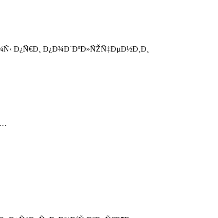
¼Ñ‹ Ð¿Ñ€Ð¸ Ð¿Ð¾Ð´ÐºÐ»ÑŽÑ‡ÐµÐ½Ð¸Ð¸
Ñ…