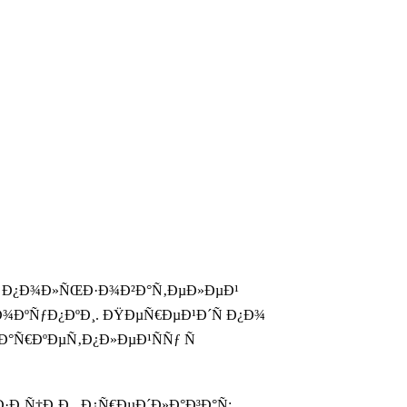
µ Ð¿Ð¾Ð»ÑŒÐ·Ð¾Ð²Ð°Ñ‚ÐµÐ»ÐµÐ¹
¾ÐºÑƒÐ¿ÐºÐ¸. ÐŸÐµÑ€ÐµÐ¹Ð´Ñ Ð¿Ð¾
Ð°Ñ€ÐºÐµÑ‚Ð¿Ð»ÐµÐ¹ÑÑƒ Ñ
Ð¸Ñ†Ð¸Ð¸, Ð¿Ñ€ÐµÐ´Ð»Ð°Ð³Ð°Ñ: