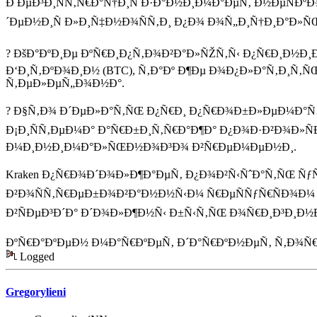
Ð ÐµÐ³Ð¸ÑÑ‚Ñ€Ð°Ñ†Ð¸Ñ Ð·Ð°Ð½Ð¸Ð¼Ð°ÐµÑ‚ Ð½ÐµÑÐ
´ÐµÐ½Ð¸Ñ Ð»Ð¸Ñ‡Ð½Ð¾ÑÑ‚Ð¸ Ð¿Ð¾ Ð¾Ñ„Ð¸Ñ†Ð¸Ð°Ð»ÑŒ
? ÐšÐ°ÐºÐ¸Ðµ ÐºÑ€Ð¸Ð¿Ñ‚Ð¾Ð²Ð°Ð»ÑŽÑ‚Ñ‹ Ð¿Ñ€Ð¸Ð½Ð¸Ð
Ð‘Ð¸Ñ‚ÐºÐ¾Ð¸Ð½ (BTC), Ñ‚Ð°Ðº Ð¶Ðµ Ð¾Ð¿Ð»Ð°Ñ‚Ð¸
Ñ‚ÐµÐ»ÐµÑ„Ð¾Ð½Ð°.
? Ð§Ñ‚Ð¾ Ð´ÐµÐ»Ð°Ñ‚ÑŒ Ð¿Ñ€Ð¸ Ð¿Ñ€Ð¾Ð±Ð»ÐµÐ¼Ð°Ñ… 
Ð¡Ð¸ÑÑ‚ÐµÐ¼Ð° Ð°Ñ€Ð±Ð¸Ñ‚Ñ€Ð°Ð¶Ð° Ð¿Ð¾Ð·Ð²Ð¾Ð»Ñ
Ð¼Ð¸Ð½Ð¸Ð¼Ð°Ð»ÑŒÐ½Ð¾Ð³Ð¾ Ð²Ñ€ÐµÐ¼ÐµÐ½Ð¸.
Kraken Ð¿Ñ€Ð¾Ð´Ð¾Ð»Ð¶Ð°ÐµÑ‚ Ð¿Ð¾Ð²Ñ‹ÑˆÐ°Ñ‚ÑŒ Ñƒ
Ð²Ð¾ÑÑ‚Ñ€ÐµÐ±Ð¾Ð²Ð°Ð½Ð½Ñ‹Ð¼ Ñ€ÐµÑÑƒÑ€ÑÐ¾Ð¼ Ð´
Ð²ÑÐµÐ³Ð´Ð° Ð´Ð¾Ð»Ð¶Ð½Ñ‹ Ð±Ñ‹Ñ‚ÑŒ Ð¾Ñ€Ð¸Ð³Ð¸Ð
ÐºÑ€Ð°ÐºÐµÐ½ Ð¼Ð°Ñ€ÐºÐµÑ‚ Ð´Ð°Ñ€ÐºÐ½ÐµÑ‚ Ñ‚Ð¾Ñ
Logged
Gregorylieni