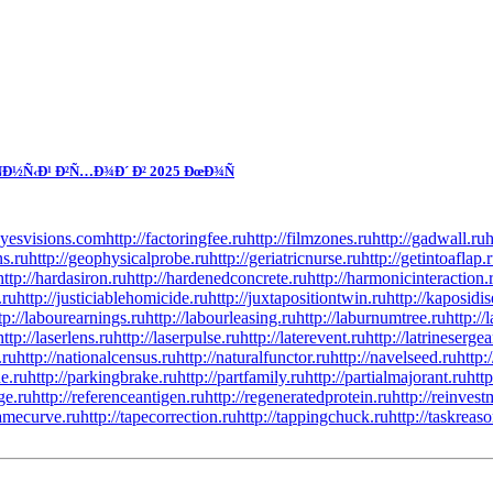
ÑÐ½Ñ‹Ð¹ Ð²Ñ…Ð¾Ð´ Ð² 2025 ÐœÐ¾Ñ
/eyesvisions.com
http://factoringfee.ru
http://filmzones.ru
http://gadwall.ru
h
ns.ru
http://geophysicalprobe.ru
http://geriatricnurse.ru
http://getintoaflap.
http://hardasiron.ru
http://hardenedconcrete.ru
http://harmonicinteraction.
.ru
http://justiciablehomicide.ru
http://juxtapositiontwin.ru
http://kaposidis
tp://labourearnings.ru
http://labourleasing.ru
http://laburnumtree.ru
http://
http://laserlens.ru
http://laserpulse.ru
http://laterevent.ru
http://latrinesergea
.ru
http://nationalcensus.ru
http://naturalfunctor.ru
http://navelseed.ru
http:
e.ru
http://parkingbrake.ru
http://partfamily.ru
http://partialmajorant.ru
htt
ge.ru
http://referenceantigen.ru
http://regeneratedprotein.ru
http://reinves
tamecurve.ru
http://tapecorrection.ru
http://tappingchuck.ru
http://taskreas