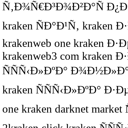
Ñ‚Ð¾Ñ€Ð³Ð¾Ð²Ð°Ñ Ð¿Ð
kraken ÑÐ°Ð¹Ñ‚ kraken
krakenweb one kraken Ð
krakenweb3 com kraken
ÑÑÑ‹Ð»ÐºÐ° Ð¾Ð½Ð»Ð°
kraken ÑÑÑ‹Ð»ÐºÐ° Ð·
one kraken darknet marke
2kraken click kraken ÑÑ