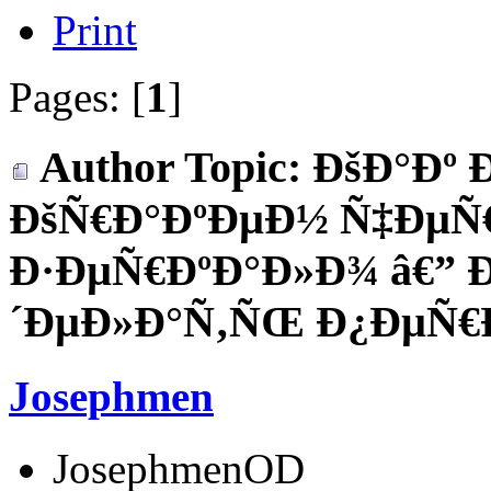
Print
Pages: [
1
]
Author
Topic: ÐšÐ°Ðº 
ÐšÑ€Ð°ÐºÐµÐ½ Ñ‡ÐµÑ
Ð·ÐµÑ€ÐºÐ°Ð»Ð¾ â€” 
´ÐµÐ»Ð°Ñ‚ÑŒ Ð¿ÐµÑ€Ðµ
Josephmen
JosephmenOD