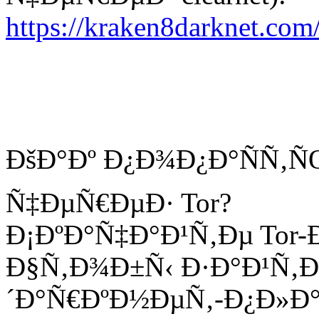
https://kraken8darknet.com
ÐšÐ°Ðº Ð¿Ð¾Ð¿Ð°ÑÑ‚ÑŒ
Ñ‡ÐµÑ€ÐµÐ· Tor?
Ð¡ÐºÐ°Ñ‡Ð°Ð¹Ñ‚Ðµ Tor
Ð§Ñ‚Ð¾Ð±Ñ‹ Ð·Ð°Ð¹Ñ‚Ð
´Ð°Ñ€ÐºÐ½ÐµÑ‚-Ð¿Ð»Ð