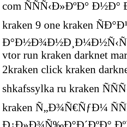
com ÑÑÑ‹Ð»ÐºÐ° Ð½Ð
kraken 9 one kraken ÑÐ°Ð
Ð°Ð½Ð¾Ð½Ð¸Ð¼Ð½Ñ‹Ñ
vtor run kraken darknet
2kraken click kraken dark
shkafssylka ru kraken ÑÑ
kraken Ñ„Ð¾Ñ€ÑƒÐ¼ ÑÑ
Ð¿Ð»Ð¾Ñ‰Ð°Ð´ÐºÐ° Ð