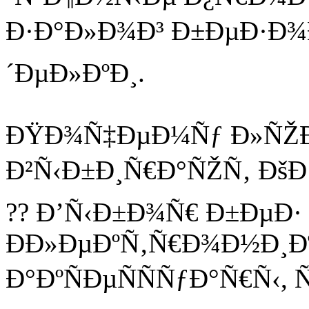
Ð·Ð°Ð»Ð¾Ð³ Ð±ÐµÐ·Ð¾
´ÐµÐ»ÐºÐ¸.
ÐŸÐ¾Ñ‡ÐµÐ¼Ñƒ Ð»ÑŽÐ
Ð²Ñ‹Ð±Ð¸Ñ€Ð°ÑŽÑ‚ ÐšÐ 
?? Ð’Ñ‹Ð±Ð¾Ñ€ Ð±ÐµÐ·
Ð­Ð»ÐµÐºÑ‚Ñ€Ð¾Ð½Ð¸Ðº
Ð°ÐºÑÐµÑÑÑƒÐ°Ñ€Ñ‹,