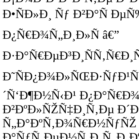
Ð•ÑÐ»Ð¸ Ñƒ Ð²Ð°Ñ Ð
Ð¿Ñ€Ð¾Ñ„Ð¸Ð»Ñ â€”
Ð·Ð°Ñ€ÐµÐ³Ð¸ÑÑ‚Ñ€Ð¸
Ð˜ÑÐ¿Ð¾Ð»ÑŒÐ·ÑƒÐ¹Ñ
´Ñ‘Ð¶Ð½Ñ‹Ð¹ Ð¿Ð°Ñ€Ð
Ð²ÐºÐ»ÑŽÑ‡Ð¸Ñ‚Ðµ Ð´
Ñ„Ð°ÐºÑ‚Ð¾Ñ€Ð½ÑƒÑŽ
Ð°ÑƒÑ‚ÐµÐ½Ñ‚Ð¸Ñ„Ð¸Ð