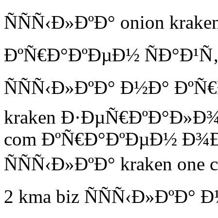
ÑÑÑ‹Ð»ÐºÐ° onion krake
ÐºÑ€Ð°ÐºÐµÐ½ ÑÐ°Ð¹Ñ‚ 
ÑÑÑ‹Ð»ÐºÐ° Ð½Ð° ÐºÑ€
kraken Ð·ÐµÑ€ÐºÐ°Ð»Ð¾
com ÐºÑ€Ð°ÐºÐµÐ½ Ð
ÑÑÑ‹Ð»ÐºÐ° kraken one 
2 kma biz ÑÑÑ‹Ð»ÐºÐ° Ð