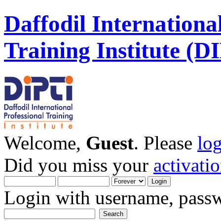
Daffodil Internationa
Training Institute (D
Welcome,
Guest
. Please
lo
Did you miss your
activati
Login with username, passw