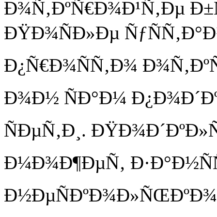
Ð¾Ñ‚ÐºÑ€Ð¾Ð¹Ñ‚Ðµ Ð±
ÐŸÐ¾ÑÐ»Ðµ ÑƒÑÑ‚Ð°
Ð¿Ñ€Ð¾ÑÑ‚Ð¾ Ð¾Ñ‚ÐºÑ
Ð¾Ð½ ÑÐ°Ð¼ Ð¿Ð¾Ð´Ðº
ÑÐµÑ‚Ð¸. ÐŸÐ¾Ð´ÐºÐ
Ð¼Ð¾Ð¶ÐµÑ‚ Ð·Ð°Ð½Ñ
Ð½ÐµÑÐºÐ¾Ð»ÑŒÐºÐ¾