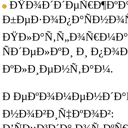
ÐŸÐ¾Ð´Ð´ÐµÑ€Ð¶ÐºÐ°
Ð±ÐµÐ·Ð¾Ð¿Ð°ÑÐ½Ð¾
ÐŸÐ»Ð°Ñ‚Ñ„Ð¾Ñ€Ð¼Ð°
ÑÐ´ÐµÐ»ÐºÐ¸ Ð¸ Ð¿Ð¾
ÐºÐ»Ð¸ÐµÐ½Ñ‚Ð°Ð¼.
Ð ÐµÐºÐ¾Ð¼ÐµÐ½Ð´Ð°Ñ
Ð½Ð¾Ð²Ð¸Ñ‡ÐºÐ¾Ð²: