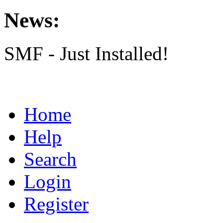
News:
SMF - Just Installed!
Home
Help
Search
Login
Register