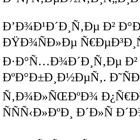
Ð’Ð¾Ð¹Ð´Ð¸Ñ‚Ðµ Ð² Ð°
ÐŸÐ¾ÑÐ»Ðµ Ñ€ÐµÐ³Ð¸Ñ
Ð·Ð°Ñ…Ð¾Ð´Ð¸Ñ‚Ðµ Ð²
ÐºÐ°Ð±Ð¸Ð½ÐµÑ‚. Ð˜Ñ
Ñ‚Ð¾Ð»ÑŒÐºÐ¾ Ð¿Ñ€
ÑÑÑ‹Ð»ÐºÐ¸ Ð´Ð»Ñ Ð´