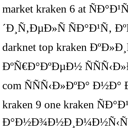
market kraken 6 at ÑÐ
´Ð¸Ñ‚ÐµÐ»Ñ ÑÐ°Ð¹Ñ‚ Ð
darknet top kraken ÐºÐ»Ð
ÐºÑ€Ð°ÐºÐµÐ½ ÑÑÑ‹Ð»Ð
com ÑÑÑ‹Ð»ÐºÐ° Ð½Ð
kraken 9 one kraken ÑÐ°Ð
Ð°Ð½Ð¾Ð½Ð¸Ð¼Ð½Ñ‹Ñ