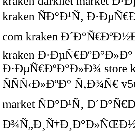
kraken darknet market Ð
kraken ÑÐ°Ð¹Ñ‚ Ð·ÐµÑ€
com kraken Ð´Ð°Ñ€ÐºÐ½Ð
kraken Ð·ÐµÑ€ÐºÐ°Ð»Ð° k
Ð·ÐµÑ€ÐºÐ°Ð»Ð¾ store kr
ÑÑÑ‹Ð»ÐºÐ° Ñ‚Ð¾Ñ€ v5to
market ÑÐ°Ð¹Ñ‚ Ð´Ð°Ñ
Ð¾Ñ„Ð¸Ñ†Ð¸Ð°Ð»ÑŒÐ½Ñ‹