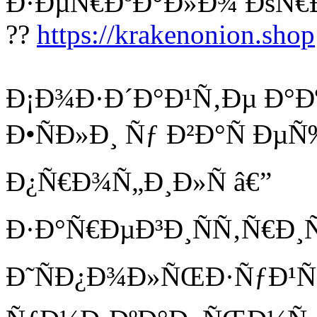
Ð·ÐµÑ€ÐºÐ°Ð»Ð¾ ÐšÑ€
??
https://krakenonion.shop
Ð¡Ð¾Ð·Ð´Ð°Ð¹Ñ‚Ðµ Ð°Ð
Ð•ÑÐ»Ð¸ Ñƒ Ð²Ð°Ñ Ð
Ð¿Ñ€Ð¾Ñ„Ð¸Ð»Ñ â€”
Ð·Ð°Ñ€ÐµÐ³Ð¸ÑÑ‚Ñ€Ð¸
Ð˜ÑÐ¿Ð¾Ð»ÑŒÐ·ÑƒÐ¹Ñ