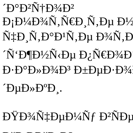
´Ð°Ð²Ñ†Ð¾Ð²
Ð¡Ð¼Ð¾Ñ‚Ñ€Ð¸Ñ‚Ðµ Ð½
Ñ‡Ð¸Ñ‚Ð°Ð¹Ñ‚Ðµ Ð¾Ñ‚Ð·
´Ñ‘Ð¶Ð½Ñ‹Ðµ Ð¿Ñ€Ð¾Ð´
Ð·Ð°Ð»Ð¾Ð³ Ð±ÐµÐ·Ð¾
´ÐµÐ»ÐºÐ¸.
ÐŸÐ¾Ñ‡ÐµÐ¼Ñƒ Ð²ÑÐµ