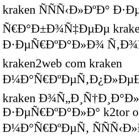
kraken ÑÑÑ‹Ð»ÐºÐ° Ð
Ñ€Ð°Ð±Ð¾Ñ‡ÐµÐµ kraken
Ð·ÐµÑ€ÐºÐ°Ð»Ð¾ Ñ‚Ð¾Ñ
kraken2web com kraken
Ð¼Ð°Ñ€ÐºÐµÑ‚Ð¿Ð»ÐµÐ
kraken Ð¾Ñ„Ð¸Ñ†Ð¸Ð°
Ð·ÐµÑ€ÐºÐ°Ð»Ð° k2tor onl
Ð¼Ð°Ñ€ÐºÐµÑ‚ ÑÑÑ‹Ð