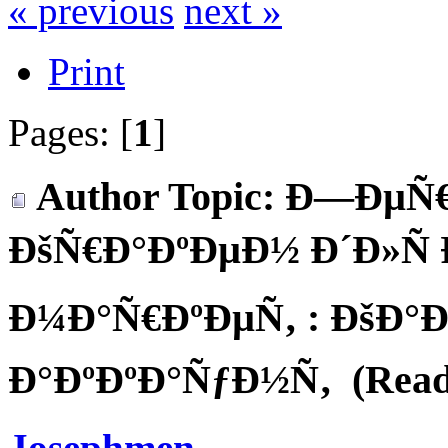
« previous
next »
Print
Pages: [
1
]
Author
Topic: Ð—ÐµÑ
ÐšÑ€Ð°ÐºÐµÐ½ Ð´Ð»Ñ
Ð¼Ð°Ñ€ÐºÐµÑ‚ : ÐšÐ°Ð
Ð°ÐºÐºÐ°ÑƒÐ½Ñ‚ (Read 
Josephmen