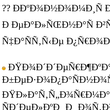
?? Ð­ÐºÐ¾Ð½Ð¾Ð¼Ð¸Ñ 
Ð ÐµÐ°Ð»ÑŒÐ½Ð°Ñ Ð²Ñ
Ñ‡Ð°ÑÑ‚Ñ‹Ðµ Ð¿Ñ€Ð¾
ÐŸÐ¾Ð´Ð´ÐµÑ€Ð¶ÐºÐ°
Ð±ÐµÐ·Ð¾Ð¿Ð°ÑÐ½Ð¾
ÐŸÐ»Ð°Ñ‚Ñ„Ð¾Ñ€Ð¼Ð°
ÑÐ´ÐµÐ»ÐºÐ¸ Ð¸ Ð¾Ñ‚