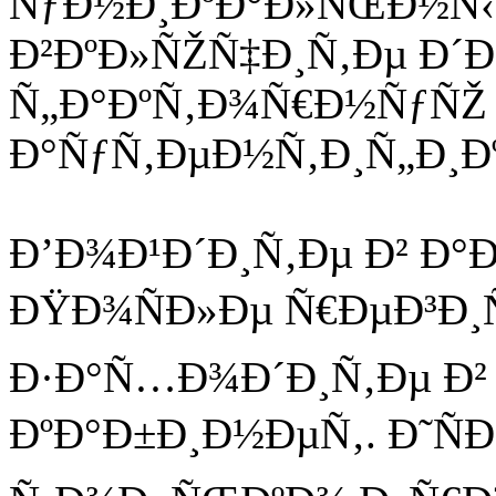
ÑƒÐ½Ð¸ÐºÐ°Ð»ÑŒÐ½Ñ‹
Ð²ÐºÐ»ÑŽÑ‡Ð¸Ñ‚Ðµ Ð´
Ñ„Ð°ÐºÑ‚Ð¾Ñ€Ð½ÑƒÑŽ
Ð°ÑƒÑ‚ÐµÐ½Ñ‚Ð¸Ñ„Ð¸Ð
Ð’Ð¾Ð¹Ð´Ð¸Ñ‚Ðµ Ð² Ð°
ÐŸÐ¾ÑÐ»Ðµ Ñ€ÐµÐ³Ð¸Ñ
Ð·Ð°Ñ…Ð¾Ð´Ð¸Ñ‚Ðµ Ð²
ÐºÐ°Ð±Ð¸Ð½ÐµÑ‚. Ð˜Ñ