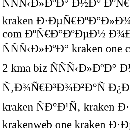
ÑÑÑ‹Ð»ÐºÐ° Ð½Ð° ÐºÑ€
kraken Ð·ÐµÑ€ÐºÐ°Ð»Ð¾
com ÐºÑ€Ð°ÐºÐµÐ½ Ð
ÑÑÑ‹Ð»ÐºÐ° kraken one 
2 kma biz ÑÑÑ‹Ð»ÐºÐ° Ð
Ñ‚Ð¾Ñ€Ð³Ð¾Ð²Ð°Ñ Ð¿Ð
kraken ÑÐ°Ð¹Ñ‚ kraken
krakenweb one kraken Ð