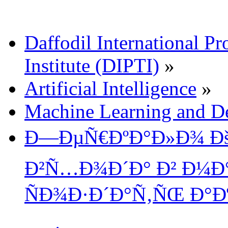
Daffodil International Pr
Institute (DIPTI)
»
Artificial Intelligence
»
Machine Learning and D
Ð—ÐµÑ€ÐºÐ°Ð»Ð¾ Ðš
Ð²Ñ…Ð¾Ð´Ð° Ð² Ð¼Ð°
ÑÐ¾Ð·Ð´Ð°Ñ‚ÑŒ Ð°Ð