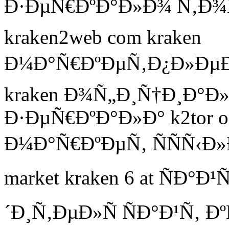
Ð·ÐµÑ€ÐºÐ°Ð»Ð¾ Ñ‚Ð¾Ñ
kraken2web com kraken
Ð¼Ð°Ñ€ÐºÐµÑ‚Ð¿Ð»ÐµÐ
kraken Ð¾Ñ„Ð¸Ñ†Ð¸Ð°
Ð·ÐµÑ€ÐºÐ°Ð»Ð° k2tor onl
Ð¼Ð°Ñ€ÐºÐµÑ‚ ÑÑÑ‹Ð
market kraken 6 at ÑÐ
´Ð¸Ñ‚ÐµÐ»Ñ ÑÐ°Ð¹Ñ‚ Ð